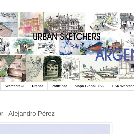
Sketchcrawl
Prensa
Participar
Mapa Global USK
USK Worksh
 : Alejandro Pérez