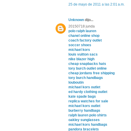
25 de mayo de 2011 a las 2:01 a.m.
Unknown
dijo...
20150718 junda
polo ralph lauren
chanel online shop
coach factory outlet
soccer shoes
michael kors
louis vuitton sacs
nike blazer high
cheap snapbacks hats
tory burch outlet online
cheap jordans free shipping
tory burch handbags
louboutin
michael kors outlet
ed hardy clothing outlet
kate spade bags
replica watches for sale
michael kors outlet
burberry handbags
ralph lauren polo shirts
oakley sunglasses
michael kors handbags
pandora bracelets