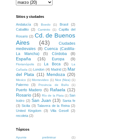
Sitios y ciudades
Andalucía
(3)
Brasil
(2)
Boedo
(1)
Caballito
(2)
Capilla del
Caminito
(1)
Cd. de Buenos
Rosario
(2)
Aires
(43)
Ciudades
medievales
(8)
Cuenca (Castilla-
La Mancha)
(5)
Córdoba
(8)
España
(16)
Europa
(9)
La Boca
(5)
Florianópolis
(1)
La
Mar
London
(4)
Madrid
(2)
Cañada
(1)
del Plata
(11)
Mendoza
(20)
Mexico
(1)
Montevideo
(1)
Nice (Niza)
(1)
Palermo
(3)
Provincia de BsAs
(1)
Rafaela
(12)
Puerto Madero
(5)
Rosario
(16)
San
Río de la Plata
(1)
San Juan
(13)
Isidro
(2)
Santa fe
(3)
Sicilia
(3)
Talavera de la Reina
(2)
United Kingdom
(3)
Villa Gesell
(2)
recoleta
(2)
Tópicos
Apunte preliminar
(1)