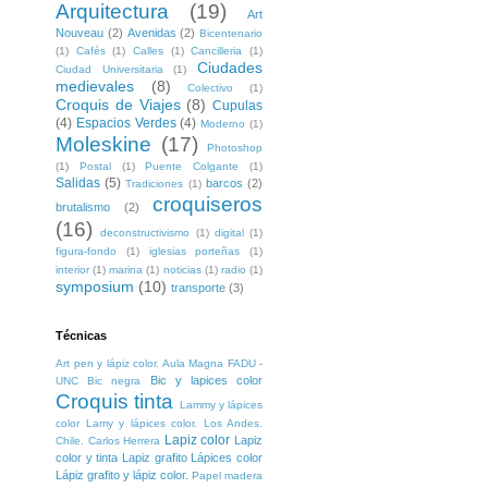
Arquitectura
(19)
Art
Nouveau
(2)
Avenidas
(2)
Bicentenario
(1)
Cafés
(1)
Calles
(1)
Cancilleria
(1)
Ciudades
Ciudad Universitaria
(1)
medievales
(8)
Colectivo
(1)
Croquis de Viajes
(8)
Cupulas
(4)
Espacios Verdes
(4)
Moderno
(1)
Moleskine
(17)
Photoshop
(1)
Postal
(1)
Puente Colgante
(1)
Salidas
(5)
barcos
(2)
Tradiciones
(1)
croquiseros
brutalismo
(2)
(16)
deconstructivismo
(1)
digital
(1)
figura-fondo
(1)
iglesias porteñas
(1)
interior
(1)
marina
(1)
noticias
(1)
radio
(1)
symposium
(10)
transporte
(3)
Técnicas
Art pen y lápiz color. Aula Magna FADU -
Bic y lapices color
UNC
Bic negra
Croquis tinta
Lammy y lápices
color
Lamy y lápices color. Los Andes.
Lapiz color
Lapiz
Chile. Carlos Herrera
color y tinta
Lapiz grafito
Lápices color
Lápiz grafito y lápiz color.
Papel madera