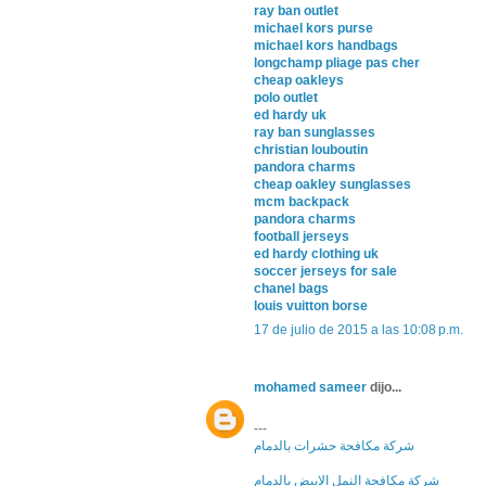
ray ban outlet
michael kors purse
michael kors handbags
longchamp pliage pas cher
cheap oakleys
polo outlet
ed hardy uk
ray ban sunglasses
christian louboutin
pandora charms
cheap oakley sunglasses
mcm backpack
pandora charms
football jerseys
ed hardy clothing uk
soccer jerseys for sale
chanel bags
louis vuitton borse
17 de julio de 2015 a las 10:08 p.m.
mohamed sameer
dijo...
---
شركة مكافحة حشرات بالدمام
شركة مكافحة النمل الابيض بالدمام