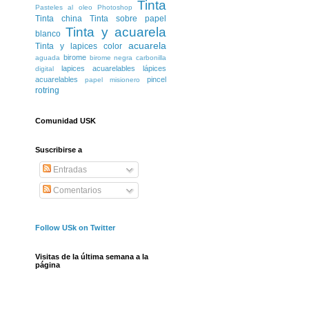
Tinta
Pasteles al oleo
Photoshop
Tinta china
Tinta sobre papel
Tinta y acuarela
blanco
acuarela
Tinta y lapices color
birome
aguada
birome negra
carbonilla
lapices acuarelables
lápices
digital
acuarelables
pincel
papel misionero
rotring
Comunidad USK
Suscribirse a
Entradas
Comentarios
Follow USk on Twitter
Visitas de la última semana a la
página