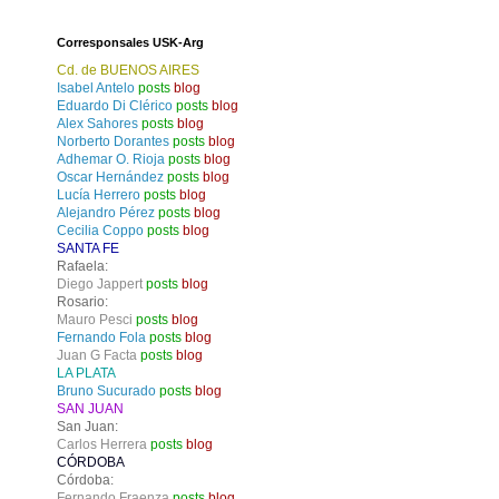
Corresponsales USK-Arg
Cd. de BUENOS AIRES
Isabel Antelo
posts
blog
Eduardo Di Clérico
posts
blog
Alex Sahores
posts
blog
Norberto Dorantes
posts
blog
Adhemar O. Rioja
posts
blog
Oscar Hernández
posts
blog
Lucía Herrero
posts
blog
Alejandro Pérez
posts
blog
Cecilia Coppo
posts
blog
SANTA FE
Rafaela:
Diego Jappert
posts
blog
Rosario:
Mauro Pesci
posts
blog
Fernando Fola
posts
blog
Juan G Facta
posts
blog
LA PLATA
Bruno Sucurado
posts
blog
SAN JUAN
San Juan:
Carlos Herrera
posts
blog
CÓRDOBA
Córdoba:
Fernando Fraenza
posts
blog