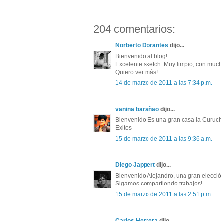
204 comentarios:
Norberto Dorantes
dijo...
Bienvenido al blog!
Excelente sketch. Muy limpio, con much
Quiero ver más!
14 de marzo de 2011 a las 7:34 p.m.
vanina barañao
dijo...
Bienvenido!Es una gran casa la Curuch
Exitos
15 de marzo de 2011 a las 9:36 a.m.
Diego Jappert
dijo...
Bienvenido Alejandro, una gran elecció
Sigamos compartiendo trabajos!
15 de marzo de 2011 a las 2:51 p.m.
Carlos Herrera
dijo...