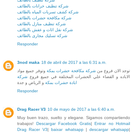
شركة تنظيف بالطائف
شركة تنظيف خزانات بالطائف
شركة كشف تسربات المياه بالطائف
شركة مكافحة حشرات بالطائف
شركة تنظيف منازل بالطائف
شركة نقل اثاث و عفش بالطائف
شركة تسليك مجارى بالطائف
Responder
3nod maka
18 de abril de 2017 a las 6:31 a.m.
توجد الان فروع من
شركة مكافحة حشرات بمكة
وتوفر جميع مواد
الاباده و القضاء علي الحشرات المختلفة في جميع فروع
شركة
ابادة حشرات بمكة
و الرياض و جدة
Responder
Drag Racer V3
10 de mayo de 2017 a las 6:40 a.m.
Muy buen trazo, suelto y elegane. Sigamos compartiendo
trabajos!
Descargar Facebook Gratis
|
Entrar no Hotmail
Drag Racer V3
|
baixar whatsapp
|
descargar whatsapp
|