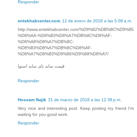
Responder
entekhabcenter.com
12 de enero de 2018 a las 5:08 a.m.
http://www.entekhabcenter.com/%D9%82%DB%8C%D9%85
%D8%AA-%D8%B3%D8%A7%DB%8C%D8%AF-
%D8%A8%D8%A7%DB%8C-
%D8%B3%D8%A7%DB%8C%D8%AF-
%D8%A7%D8%B3%D9%86%D9%88%D8%A7/
قیمت ساید بای ساید اسنوا
Responder
Hossam Najik
31 de marzo de 2018 a las 12:38 p.m.
Very nice and interesting post. Keep posting my friend I'm
waiting for you good work.
Responder