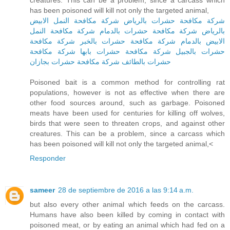
creatures. This can be a problem, since a carcass which
has been poisoned will kill not only the targeted animal,
شركة مكافحة حشرات بالرياض
شركة مكافحة النمل الابيض
بالرياض
شركة مكافحة حشرات بالدمام
شركة مكافحة النمل
الابيض بالدمام
شركة مكافحة حشرات بالخبر
شركة مكافحة
حشرات بالجبيل
شركة مكافحة حشرات بابها
شركة مكافحة
حشرات بالطائف
شركة مكافحة حشرات بجازان
Poisoned bait is a common method for controlling rat
populations, however is not as effective when there are
other food sources around, such as garbage. Poisoned
meats have been used for centuries for killing off wolves,
birds that were seen to threaten crops, and against other
creatures. This can be a problem, since a carcass which
has been poisoned will kill not only the targeted animal,<
Responder
sameer
28 de septiembre de 2016 a las 9:14 a.m.
but also every other animal which feeds on the carcass.
Humans have also been killed by coming in contact with
poisoned meat, or by eating an animal which had fed on a