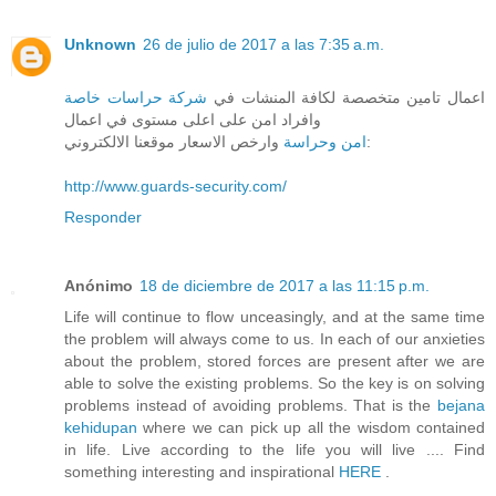
Unknown
26 de julio de 2017 a las 7:35 a.m.
اعمال تامين متخصصة لكافة المنشات في
شركة حراسات خاصة
وافراد امن على اعلى مستوى في اعمال
وارخص الاسعار موقعنا الالكتروني:
امن وحراسة
http://www.guards-security.com/
Responder
Anónimo
18 de diciembre de 2017 a las 11:15 p.m.
Life will continue to flow unceasingly, and at the same time
the problem will always come to us. In each of our anxieties
about the problem, stored forces are present after we are
able to solve the existing problems. So the key is on solving
problems instead of avoiding problems. That is the
bejana
kehidupan
where we can pick up all the wisdom contained
in life. Live according to the life you will live .... Find
something interesting and inspirational
HERE
.