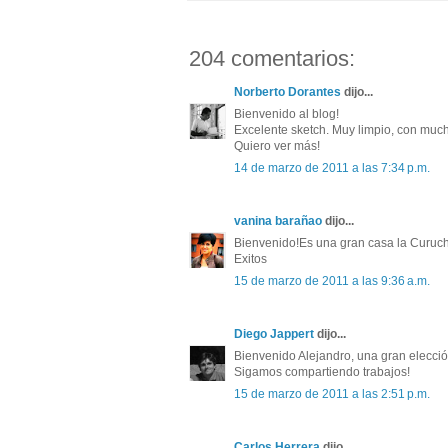
204 comentarios:
Norberto Dorantes
dijo...
Bienvenido al blog!
Excelente sketch. Muy limpio, con much
Quiero ver más!
14 de marzo de 2011 a las 7:34 p.m.
vanina barañao
dijo...
Bienvenido!Es una gran casa la Curuch
Exitos
15 de marzo de 2011 a las 9:36 a.m.
Diego Jappert
dijo...
Bienvenido Alejandro, una gran elecció
Sigamos compartiendo trabajos!
15 de marzo de 2011 a las 2:51 p.m.
Carlos Herrera
dijo...