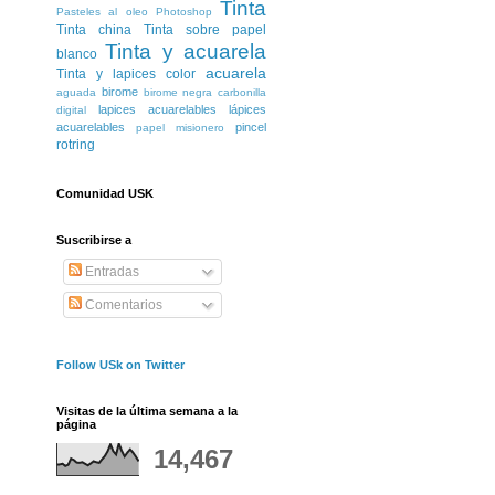
Tinta
Pasteles al oleo
Photoshop
Tinta china
Tinta sobre papel
Tinta y acuarela
blanco
acuarela
Tinta y lapices color
birome
aguada
birome negra
carbonilla
lapices acuarelables
lápices
digital
acuarelables
pincel
papel misionero
rotring
Comunidad USK
Suscribirse a
Entradas
Comentarios
Follow USk on Twitter
Visitas de la última semana a la
página
14,467