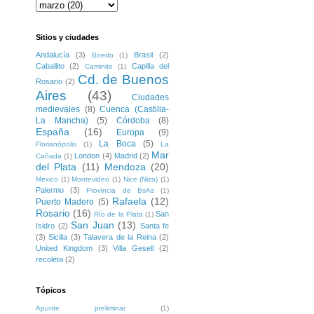
Sitios y ciudades
Andalucía
(3)
Brasil
(2)
Boedo
(1)
Caballito
(2)
Capilla del
Caminito
(1)
Cd. de Buenos
Rosario
(2)
Aires
(43)
Ciudades
medievales
(8)
Cuenca (Castilla-
La Mancha)
(5)
Córdoba
(8)
España
(16)
Europa
(9)
La Boca
(5)
Florianópolis
(1)
La
Mar
London
(4)
Madrid
(2)
Cañada
(1)
del Plata
(11)
Mendoza
(20)
Mexico
(1)
Montevideo
(1)
Nice (Niza)
(1)
Palermo
(3)
Provincia de BsAs
(1)
Rafaela
(12)
Puerto Madero
(5)
Rosario
(16)
San
Río de la Plata
(1)
San Juan
(13)
Isidro
(2)
Santa fe
(3)
Sicilia
(3)
Talavera de la Reina
(2)
United Kingdom
(3)
Villa Gesell
(2)
recoleta
(2)
Tópicos
Apunte preliminar
(1)