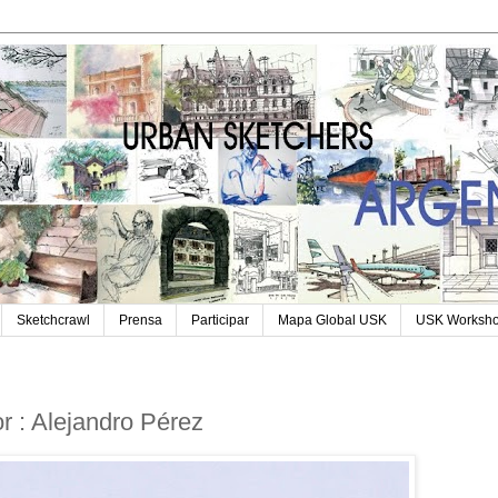
Sketchcrawl
Prensa
Participar
Mapa Global USK
USK Worksh
 : Alejandro Pérez