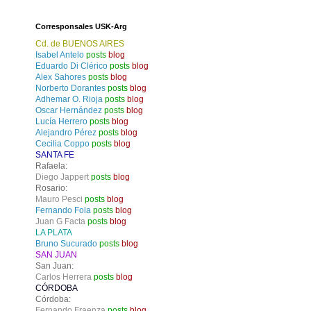
Corresponsales USK-Arg
Cd. de BUENOS AIRES
Isabel Antelo
posts
blog
Eduardo Di Clérico
posts
blog
Alex Sahores
posts
blog
Norberto Dorantes
posts
blog
Adhemar O. Rioja
posts
blog
Oscar Hernández
posts
blog
Lucía Herrero
posts
blog
Alejandro Pérez
posts
blog
Cecilia Coppo
posts
blog
SANTA FE
Rafaela:
Diego Jappert
posts
blog
Rosario:
Mauro Pesci
posts
blog
Fernando Fola
posts
blog
Juan G Facta
posts
blog
LA PLATA
Bruno Sucurado
posts
blog
SAN JUAN
San Juan:
Carlos Herrera
posts
blog
CÓRDOBA
Córdoba:
Fernando Fraenza
posts
blog