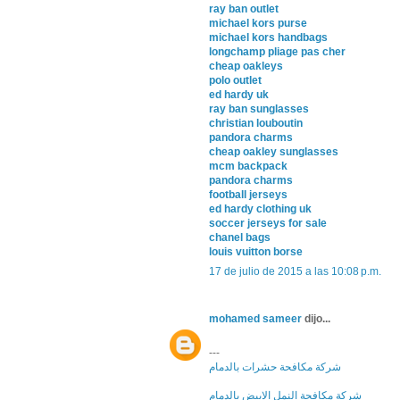
ray ban outlet
michael kors purse
michael kors handbags
longchamp pliage pas cher
cheap oakleys
polo outlet
ed hardy uk
ray ban sunglasses
christian louboutin
pandora charms
cheap oakley sunglasses
mcm backpack
pandora charms
football jerseys
ed hardy clothing uk
soccer jerseys for sale
chanel bags
louis vuitton borse
17 de julio de 2015 a las 10:08 p.m.
mohamed sameer
dijo...
---
شركة مكافحة حشرات بالدمام
شركة مكافحة النمل الابيض بالدمام