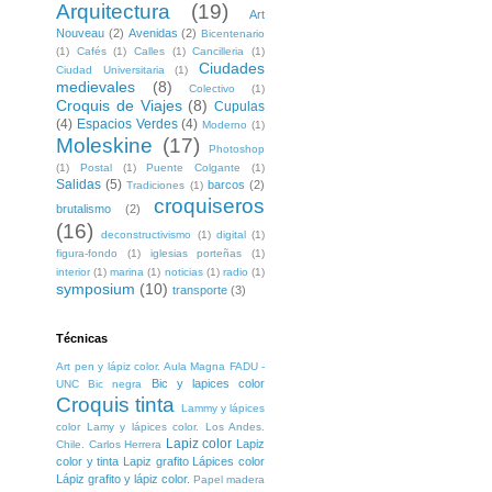
Arquitectura
(19)
Art
Nouveau
(2)
Avenidas
(2)
Bicentenario
(1)
Cafés
(1)
Calles
(1)
Cancilleria
(1)
Ciudades
Ciudad Universitaria
(1)
medievales
(8)
Colectivo
(1)
Croquis de Viajes
(8)
Cupulas
(4)
Espacios Verdes
(4)
Moderno
(1)
Moleskine
(17)
Photoshop
(1)
Postal
(1)
Puente Colgante
(1)
Salidas
(5)
barcos
(2)
Tradiciones
(1)
croquiseros
brutalismo
(2)
(16)
deconstructivismo
(1)
digital
(1)
figura-fondo
(1)
iglesias porteñas
(1)
interior
(1)
marina
(1)
noticias
(1)
radio
(1)
symposium
(10)
transporte
(3)
Técnicas
Art pen y lápiz color. Aula Magna FADU -
Bic y lapices color
UNC
Bic negra
Croquis tinta
Lammy y lápices
color
Lamy y lápices color. Los Andes.
Lapiz color
Lapiz
Chile. Carlos Herrera
color y tinta
Lapiz grafito
Lápices color
Lápiz grafito y lápiz color.
Papel madera