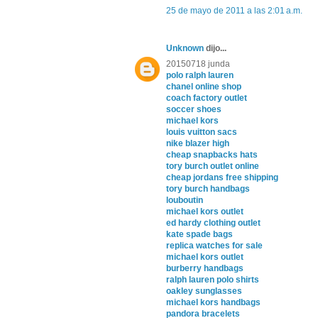
25 de mayo de 2011 a las 2:01 a.m.
Unknown
dijo...
20150718 junda
polo ralph lauren
chanel online shop
coach factory outlet
soccer shoes
michael kors
louis vuitton sacs
nike blazer high
cheap snapbacks hats
tory burch outlet online
cheap jordans free shipping
tory burch handbags
louboutin
michael kors outlet
ed hardy clothing outlet
kate spade bags
replica watches for sale
michael kors outlet
burberry handbags
ralph lauren polo shirts
oakley sunglasses
michael kors handbags
pandora bracelets