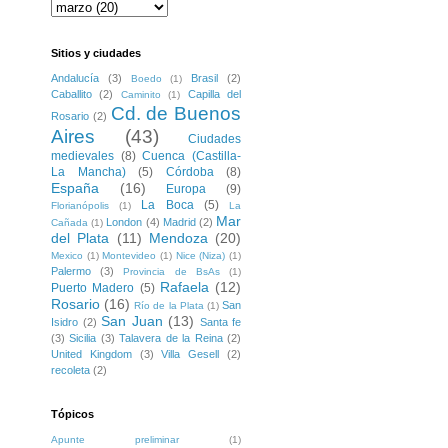
Sitios y ciudades
Andalucía
(3)
Brasil
(2)
Boedo
(1)
Caballito
(2)
Capilla del
Caminito
(1)
Cd. de Buenos
Rosario
(2)
Aires
(43)
Ciudades
medievales
(8)
Cuenca (Castilla-
La Mancha)
(5)
Córdoba
(8)
España
(16)
Europa
(9)
La Boca
(5)
Florianópolis
(1)
La
Mar
London
(4)
Madrid
(2)
Cañada
(1)
del Plata
(11)
Mendoza
(20)
Mexico
(1)
Montevideo
(1)
Nice (Niza)
(1)
Palermo
(3)
Provincia de BsAs
(1)
Rafaela
(12)
Puerto Madero
(5)
Rosario
(16)
San
Río de la Plata
(1)
San Juan
(13)
Isidro
(2)
Santa fe
(3)
Sicilia
(3)
Talavera de la Reina
(2)
United Kingdom
(3)
Villa Gesell
(2)
recoleta
(2)
Tópicos
Apunte preliminar
(1)