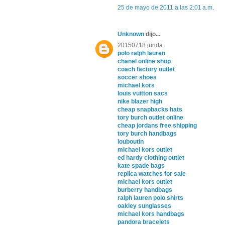
25 de mayo de 2011 a las 2:01 a.m.
Unknown
dijo...
20150718 junda
polo ralph lauren
chanel online shop
coach factory outlet
soccer shoes
michael kors
louis vuitton sacs
nike blazer high
cheap snapbacks hats
tory burch outlet online
cheap jordans free shipping
tory burch handbags
louboutin
michael kors outlet
ed hardy clothing outlet
kate spade bags
replica watches for sale
michael kors outlet
burberry handbags
ralph lauren polo shirts
oakley sunglasses
michael kors handbags
pandora bracelets