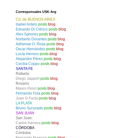
Corresponsales USK-Arg
Cd. de BUENOS AIRES
Isabel Antelo
posts
blog
Eduardo Di Clérico
posts
blog
Alex Sahores
posts
blog
Norberto Dorantes
posts
blog
Adhemar O. Rioja
posts
blog
Oscar Hernández
posts
blog
Lucía Herrero
posts
blog
Alejandro Pérez
posts
blog
Cecilia Coppo
posts
blog
SANTA FE
Rafaela:
Diego Jappert
posts
blog
Rosario:
Mauro Pesci
posts
blog
Fernando Fola
posts
blog
Juan G Facta
posts
blog
LA PLATA
Bruno Sucurado
posts
blog
SAN JUAN
San Juan:
Carlos Herrera
posts
blog
CÓRDOBA
Córdoba:
Fernando Fraenza
posts
blog