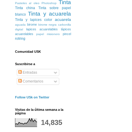
Tinta
Pasteles al oleo
Photoshop
Tinta china
Tinta sobre papel
Tinta y acuarela
blanco
acuarela
Tinta y lapices color
birome
aguada
birome negra
carbonilla
lapices acuarelables
lápices
digital
acuarelables
pincel
papel misionero
rotring
Comunidad USK
Suscribirse a
Entradas
Comentarios
Follow USk on Twitter
Visitas de la última semana a la
página
14,835