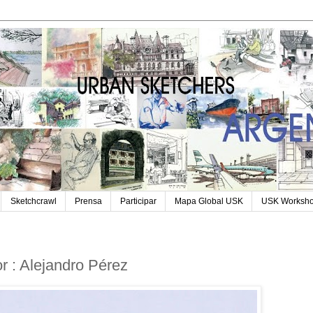
Sketchcrawl
Prensa
Participar
Mapa Global USK
USK Worksh
 : Alejandro Pérez