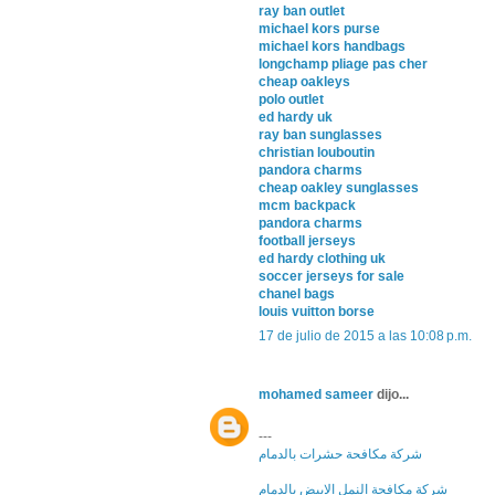
ray ban outlet
michael kors purse
michael kors handbags
longchamp pliage pas cher
cheap oakleys
polo outlet
ed hardy uk
ray ban sunglasses
christian louboutin
pandora charms
cheap oakley sunglasses
mcm backpack
pandora charms
football jerseys
ed hardy clothing uk
soccer jerseys for sale
chanel bags
louis vuitton borse
17 de julio de 2015 a las 10:08 p.m.
mohamed sameer
dijo...
---
شركة مكافحة حشرات بالدمام
شركة مكافحة النمل الابيض بالدمام