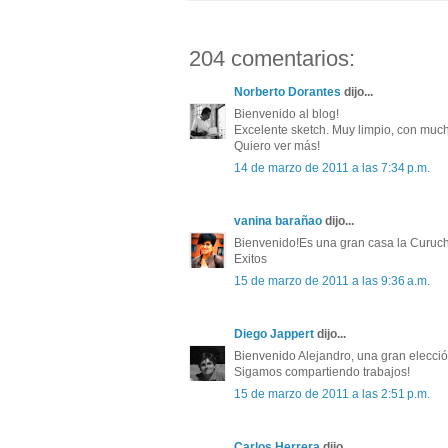
204 comentarios:
Norberto Dorantes
dijo...
Bienvenido al blog!
Excelente sketch. Muy limpio, con much
Quiero ver más!
14 de marzo de 2011 a las 7:34 p.m.
vanina barañao
dijo...
Bienvenido!Es una gran casa la Curuch
Exitos
15 de marzo de 2011 a las 9:36 a.m.
Diego Jappert
dijo...
Bienvenido Alejandro, una gran elecció
Sigamos compartiendo trabajos!
15 de marzo de 2011 a las 2:51 p.m.
Carlos Herrera
dijo...