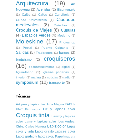
Arquitectura
(19)
Art
Nouveau
(2)
Avenidas
(2)
Bicentenario
(1)
Cafés
(1)
Calles
(1)
Cancilleria
(1)
Ciudades
Ciudad Universitaria
(1)
medievales
(8)
Colectivo
(1)
Croquis de Viajes
(8)
Cupulas
(4)
Espacios Verdes
(4)
Moderno
(1)
Moleskine
(17)
Photoshop
(1)
Postal
(1)
Puente Colgante
(1)
Salidas
(5)
barcos
(2)
Tradiciones
(1)
croquiseros
brutalismo
(2)
(16)
deconstructivismo
(1)
digital
(1)
figura-fondo
(1)
iglesias porteñas
(1)
interior
(1)
marina
(1)
noticias
(1)
radio
(1)
symposium
(10)
transporte
(3)
Técnicas
Art pen y lápiz color. Aula Magna FADU -
Bic y lapices color
UNC
Bic negra
Croquis tinta
Lammy y lápices
color
Lamy y lápices color. Los Andes.
Lapiz color
Lapiz
Chile. Carlos Herrera
color y tinta
Lapiz grafito
Lápices color
Lápiz grafito y lápiz color.
Papel madera