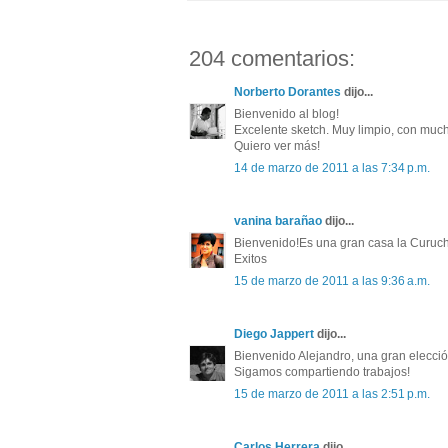
204 comentarios:
Norberto Dorantes
dijo...
Bienvenido al blog!
Excelente sketch. Muy limpio, con much
Quiero ver más!
14 de marzo de 2011 a las 7:34 p.m.
vanina barañao
dijo...
Bienvenido!Es una gran casa la Curuch
Exitos
15 de marzo de 2011 a las 9:36 a.m.
Diego Jappert
dijo...
Bienvenido Alejandro, una gran elecció
Sigamos compartiendo trabajos!
15 de marzo de 2011 a las 2:51 p.m.
Carlos Herrera
dijo...