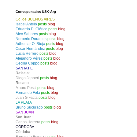
Corresponsales USK-Arg
Cd. de BUENOS AIRES
Isabel Antelo
posts
blog
Eduardo Di Clérico
posts
blog
Alex Sahores
posts
blog
Norberto Dorantes
posts
blog
Adhemar O. Rioja
posts
blog
Oscar Hernández
posts
blog
Lucía Herrero
posts
blog
Alejandro Pérez
posts
blog
Cecilia Coppo
posts
blog
SANTA FE
Rafaela:
Diego Jappert
posts
blog
Rosario:
Mauro Pesci
posts
blog
Fernando Fola
posts
blog
Juan G Facta
posts
blog
LA PLATA
Bruno Sucurado
posts
blog
SAN JUAN
San Juan:
Carlos Herrera
posts
blog
CÓRDOBA
Córdoba:
Fernando Fraenza
posts
blog