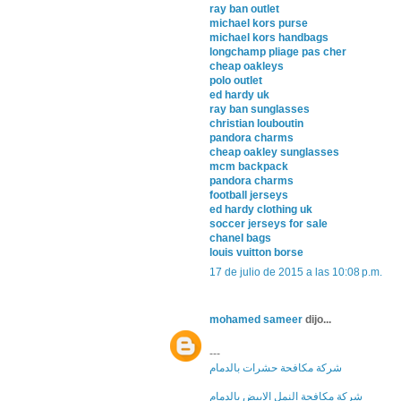
ray ban outlet
michael kors purse
michael kors handbags
longchamp pliage pas cher
cheap oakleys
polo outlet
ed hardy uk
ray ban sunglasses
christian louboutin
pandora charms
cheap oakley sunglasses
mcm backpack
pandora charms
football jerseys
ed hardy clothing uk
soccer jerseys for sale
chanel bags
louis vuitton borse
17 de julio de 2015 a las 10:08 p.m.
mohamed sameer
dijo...
---
شركة مكافحة حشرات بالدمام
شركة مكافحة النمل الابيض بالدمام