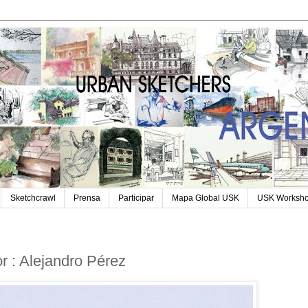
Sketchcrawl
Prensa
Participar
Mapa Global USK
USK Worksh
 : Alejandro Pérez