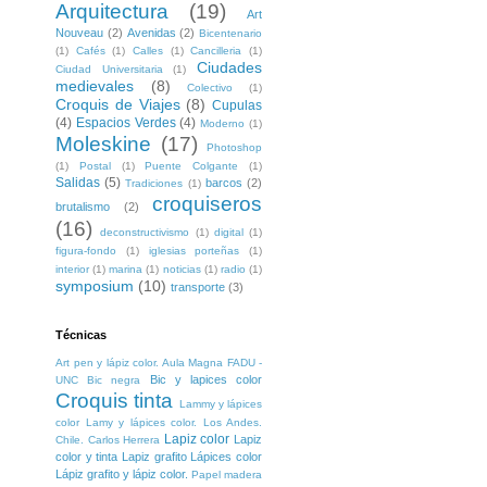
Arquitectura
(19)
Art
Nouveau
(2)
Avenidas
(2)
Bicentenario
(1)
Cafés
(1)
Calles
(1)
Cancilleria
(1)
Ciudades
Ciudad Universitaria
(1)
medievales
(8)
Colectivo
(1)
Croquis de Viajes
(8)
Cupulas
(4)
Espacios Verdes
(4)
Moderno
(1)
Moleskine
(17)
Photoshop
(1)
Postal
(1)
Puente Colgante
(1)
Salidas
(5)
barcos
(2)
Tradiciones
(1)
croquiseros
brutalismo
(2)
(16)
deconstructivismo
(1)
digital
(1)
figura-fondo
(1)
iglesias porteñas
(1)
interior
(1)
marina
(1)
noticias
(1)
radio
(1)
symposium
(10)
transporte
(3)
Técnicas
Art pen y lápiz color. Aula Magna FADU -
Bic y lapices color
UNC
Bic negra
Croquis tinta
Lammy y lápices
color
Lamy y lápices color. Los Andes.
Lapiz color
Lapiz
Chile. Carlos Herrera
color y tinta
Lapiz grafito
Lápices color
Lápiz grafito y lápiz color.
Papel madera