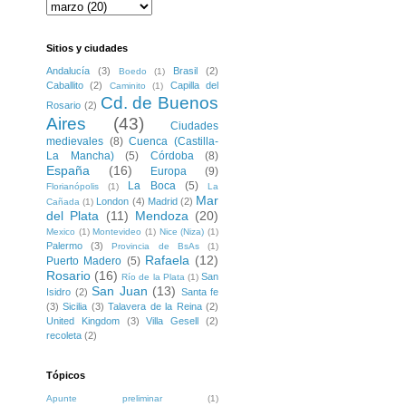
Sitios y ciudades
Andalucía
(3)
Brasil
(2)
Boedo
(1)
Caballito
(2)
Capilla del
Caminito
(1)
Cd. de Buenos
Rosario
(2)
Aires
(43)
Ciudades
medievales
(8)
Cuenca (Castilla-
La Mancha)
(5)
Córdoba
(8)
España
(16)
Europa
(9)
La Boca
(5)
Florianópolis
(1)
La
Mar
London
(4)
Madrid
(2)
Cañada
(1)
del Plata
(11)
Mendoza
(20)
Mexico
(1)
Montevideo
(1)
Nice (Niza)
(1)
Palermo
(3)
Provincia de BsAs
(1)
Rafaela
(12)
Puerto Madero
(5)
Rosario
(16)
San
Río de la Plata
(1)
San Juan
(13)
Isidro
(2)
Santa fe
(3)
Sicilia
(3)
Talavera de la Reina
(2)
United Kingdom
(3)
Villa Gesell
(2)
recoleta
(2)
Tópicos
Apunte preliminar
(1)