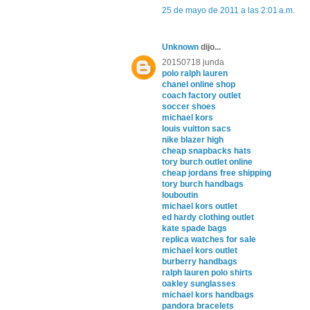
25 de mayo de 2011 a las 2:01 a.m.
Unknown
dijo...
20150718 junda
polo ralph lauren
chanel online shop
coach factory outlet
soccer shoes
michael kors
louis vuitton sacs
nike blazer high
cheap snapbacks hats
tory burch outlet online
cheap jordans free shipping
tory burch handbags
louboutin
michael kors outlet
ed hardy clothing outlet
kate spade bags
replica watches for sale
michael kors outlet
burberry handbags
ralph lauren polo shirts
oakley sunglasses
michael kors handbags
pandora bracelets