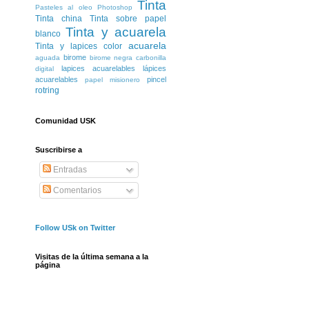
Tinta
Pasteles al oleo
Photoshop
Tinta china
Tinta sobre papel
Tinta y acuarela
blanco
acuarela
Tinta y lapices color
birome
aguada
birome negra
carbonilla
lapices acuarelables
lápices
digital
acuarelables
pincel
papel misionero
rotring
Comunidad USK
Suscribirse a
Entradas
Comentarios
Follow USk on Twitter
Visitas de la última semana a la
página