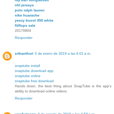
nhl jerseys
polo ralph lauren
nike huarache
yeezy boost 350 white
fitflops sale
20170804
Responder
srikanthsri
5 de enero de 2019 a las 6:01 a.m.
snaptube install
snaptube download app
snaptube online
snaptube free download
Hands down, the best thing about SnapTube is the app’s
ability to download online videos.
Responder
yowhatsapp
3 de agosto de 2019 a las 4:58 a.m.