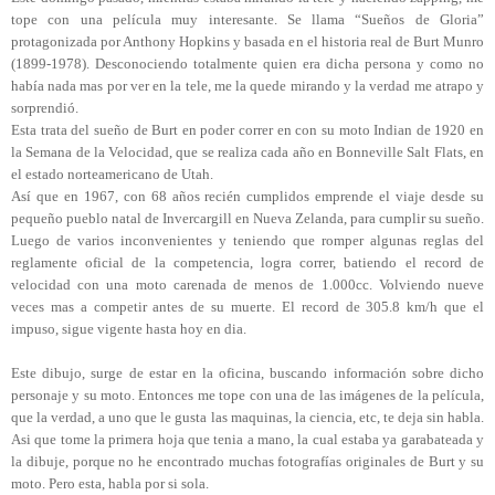
tope con una película muy interesante. Se llama “Sueños de Gloria”
protagonizada por Anthony Hopkins y basada en el historia real de Burt Munro
(1899-1978). Desconociendo totalmente quien era dicha persona y como no
había nada mas por ver en la tele, me la quede mirando y la verdad me atrapo y
sorprendió.
Esta trata del sueño de Burt en poder correr en con su moto Indian de 1920 en
la Semana de la Velocidad, que se realiza cada año en Bonneville Salt Flats, en
el estado norteamericano de Utah.
Así que en 1967, con 68 años recién cumplidos emprende el viaje desde su
pequeño pueblo natal de Invercargill en Nueva Zelanda, para cumplir su sueño.
Luego de varios inconvenientes y teniendo que romper algunas reglas del
reglamente oficial de la competencia, logra correr, batiendo el record de
velocidad con una moto carenada de menos de 1.000cc. Volviendo nueve
veces mas a competir antes de su muerte. El record de 305.8 km/h que el
impuso, sigue vigente hasta hoy en dia.
Este dibujo, surge de estar en la oficina, buscando información sobre dicho
personaje y su moto. Entonces me tope con una de las imágenes de la película,
que la verdad, a uno que le gusta las maquinas, la ciencia, etc, te deja sin habla.
Asi que tome la primera hoja que tenia a mano, la cual estaba ya garabateada y
la dibuje, porque no he encontrado muchas fotografías originales de Burt y su
moto. Pero esta, habla por si sola.