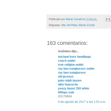
Publicado por
Martin Zoratti
en
1:14 p.m.
Etiquetas:
Mar del Plata
,
Martin Zoratti
163 comentarios:
Anónimo dijo...
michael kors handbags
coach outlet
true religion outlet
ray ban sunglasses outlet
ray ban sunglasses
nhl jerseys
polo ralph lauren
nike huarache
yeezy boost 350 white
fitflops sale
20170804
4 de agosto de 2017 a las 1:01 a.m.