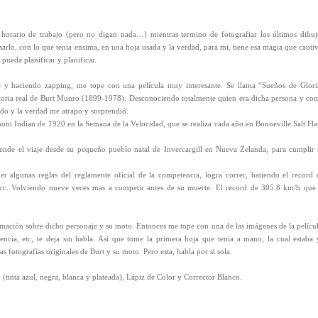
 horario de trabajo (pero no digan nada…) mientras termino de fotografiar los últimos dibuj
sarlo, con lo que tenia ensima, en una hoja usada y la verdad, para mi, tiene esa magia que cautiv
pueda planificar y planificar.
e y haciendo zapping, me tope con una película muy interesante. Se llama “Sueños de Glori
toria real de Burt Munro (1899-1978). Desconociendo totalmente quien era dicha persona y co
ndo y la verdad me atrapo y sorprendió.
moto Indian de 1920 en la Semana de la Velocidad, que se realiza cada año en Bonneville Salt Flat
nde el viaje desde su pequeño pueblo natal de Invercargill en Nueva Zelanda, para cumplir 
 algunas reglas del reglamente oficial de la competencia, logra correr, batiendo el record 
c. Volviendo nueve veces mas a competir antes de su muerte. El record de 305.8 km/h que 
ormación sobre dicho personaje y su moto. Entonces me tope con una de las imágenes de la películ
encia, etc, te deja sin habla. Asi que tome la primera hoja que tenia a mano, la cual estaba 
fotografías originales de Burt y su moto. Pero esta, habla por si sola.
(tinta azul, negra, blanca y plateada), Lápiz de Color y Corrector Blanco.