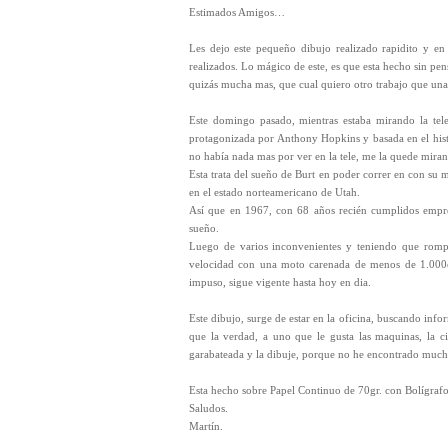
Estimados Amigos…
Les dejo este pequeño dibujo realizado rapidito y en
realizados. Lo mágico de este, es que esta hecho sin pen
q
uizás mucha mas, que cual quiero otro trabajo que una 
Este domingo pasado, mientras estaba mirando la tel
protagonizada por Anthony Hopkins y basada en el his
no había nada mas por ver en la tele, me la quede mira
Esta trata del sueño de Burt en poder correr en con su 
en el estado norteamericano de Utah.
Así que en 1967, con 68 años recién cumplidos empre
sueño.
Luego de varios inconvenientes y teniendo que romper
velocidad con una moto carenada de menos de 1.000c
impuso, sigue vigente hasta hoy en dia.
Este dibujo, surge de estar en la oficina, buscando inf
que la verdad, a uno que le gusta las maquinas, la ci
garabateada y la dibuje, porque no he encontrado muchas 
Esta hecho sobre Papel Continuo de 70gr. con Bolígrafo 
Saludos.
Martín.