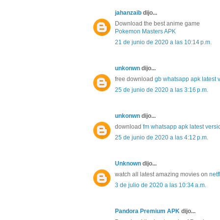
jahanzaib
dijo...
Download the best anime game
Pokemon Masters APK
21 de junio de 2020 a las 10:14 p.m.
unkonwn
dijo...
free download
gb whatsapp apk latest 
25 de junio de 2020 a las 3:16 p.m.
unkonwn
dijo...
download
fm whatsapp apk latest versi
25 de junio de 2020 a las 4:12 p.m.
Unknown
dijo...
watch all latest amazing movies on
netf
3 de julio de 2020 a las 10:34 a.m.
Pandora Premium APK
dijo...