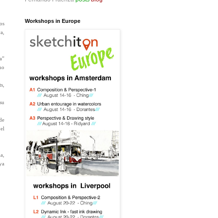
Workshops in Europe
os
a,
a”
mo
s,
su
de
el
a,
ya