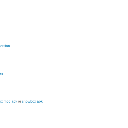
version
on
lix mod apk
or
showbox apk