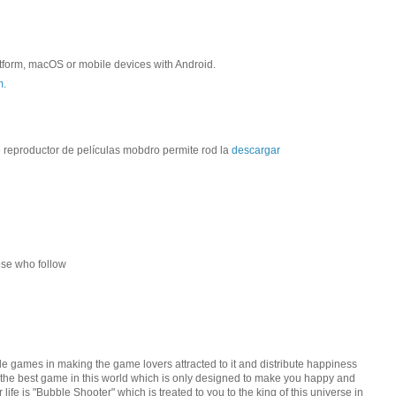
form, macOS or mobile devices with Android.
m.
e reproductor de películas mobdro permite rod la
descargar
hose who follow
le games in making the game lovers attracted to it and distribute happiness
 the best game in this world which is only designed to make you happy and
life is "Bubble Shooter" which is treated to you to the king of this universe in