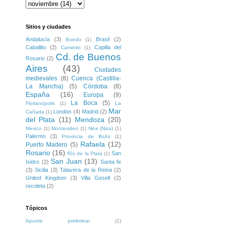
Sitios y ciudades
Andalucía
(3)
Brasil
(2)
Boedo
(1)
Caballito
(2)
Capilla del
Caminito
(1)
Cd. de Buenos
Rosario
(2)
Aires
(43)
Ciudades
medievales
(8)
Cuenca (Castilla-
La Mancha)
(5)
Córdoba
(8)
España
(16)
Europa
(9)
La Boca
(5)
Florianópolis
(1)
La
Mar
London
(4)
Madrid
(2)
Cañada
(1)
del Plata
(11)
Mendoza
(20)
Mexico
(1)
Montevideo
(1)
Nice (Niza)
(1)
Palermo
(3)
Provincia de BsAs
(1)
Rafaela
(12)
Puerto Madero
(5)
Rosario
(16)
San
Río de la Plata
(1)
San Juan
(13)
Isidro
(2)
Santa fe
(3)
Sicilia
(3)
Talavera de la Reina
(2)
United Kingdom
(3)
Villa Gesell
(2)
recoleta
(2)
Tópicos
Apunte preliminar
(1)