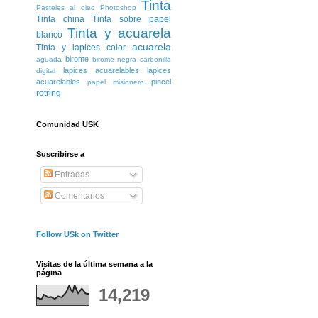
Tinta
Pasteles al oleo
Photoshop
Tinta china
Tinta sobre papel
Tinta y acuarela
blanco
acuarela
Tinta y lapices color
birome
aguada
birome negra
carbonilla
lapices acuarelables
lápices
digital
acuarelables
pincel
papel misionero
rotring
Comunidad USK
Suscribirse a
Entradas
Comentarios
Follow USk on Twitter
Visitas de la última semana a la
página
14,219