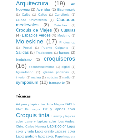
Arquitectura
(19)
Art
Nouveau
(2)
Avenidas
(2)
Bicentenario
(1)
Cafés
(1)
Calles
(1)
Cancilleria
(1)
Ciudades
Ciudad Universitaria
(1)
medievales
(8)
Colectivo
(1)
Croquis de Viajes
(8)
Cupulas
(4)
Espacios Verdes
(4)
Moderno
(1)
Moleskine
(17)
Photoshop
(1)
Postal
(1)
Puente Colgante
(1)
Salidas
(5)
barcos
(2)
Tradiciones
(1)
croquiseros
brutalismo
(2)
(16)
deconstructivismo
(1)
digital
(1)
figura-fondo
(1)
iglesias porteñas
(1)
interior
(1)
marina
(1)
noticias
(1)
radio
(1)
symposium
(10)
transporte
(3)
Técnicas
Art pen y lápiz color. Aula Magna FADU -
Bic y lapices color
UNC
Bic negra
Croquis tinta
Lammy y lápices
color
Lamy y lápices color. Los Andes.
Lapiz color
Lapiz
Chile. Carlos Herrera
color y tinta
Lapiz grafito
Lápices color
Lápiz grafito y lápiz color.
Papel madera