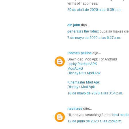
terms of happiness.
30 de abril de 2020 a las 8:39 a.m.
din john
dijo...
generates the robux
but also makes clea
7 de mayo de 2020 a las 6:27 a.m.
thomes pekina
dijo...
Download Mod Apk For Android
Lucky Patcher APK
ModApkG
Disney Plus Mod Apk
Kinemaster Mod Apk
Disney+ Mod Apk
18 de mayo de 2020 a las 3:54 p.m.
navinass
dijo...
Hi, are you searching for the
best mod 
12 de junio de 2020 a las 2:24 p.m.