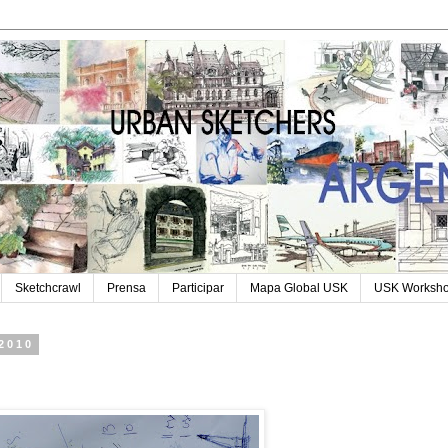
Sketchcrawl
Prensa
Participar
Mapa Global USK
USK Worksh
 2010