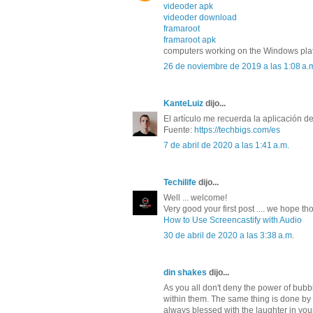
videoder apk
videoder download
framaroot
framaroot apk
computers working on the Windows plat
26 de noviembre de 2019 a las 1:08 a.
KanteLuiz
dijo...
El artículo me recuerda la aplicación d
Fuente:
https://techbigs.com/es
7 de abril de 2020 a las 1:41 a.m.
Techilife
dijo...
Well ... welcome!
Very good your first post .... we hope t
How to Use Screencastify with Audio
30 de abril de 2020 a las 3:38 a.m.
din shakes
dijo...
As you all don't deny the power of bubb
within them. The same thing is done by
always blessed with the laughter in your 