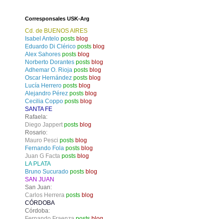
Corresponsales USK-Arg
Cd. de BUENOS AIRES
Isabel Antelo
posts
blog
Eduardo Di Clérico
posts
blog
Alex Sahores
posts
blog
Norberto Dorantes
posts
blog
Adhemar O. Rioja
posts
blog
Oscar Hernández
posts
blog
Lucía Herrero
posts
blog
Alejandro Pérez
posts
blog
Cecilia Coppo
posts
blog
SANTA FE
Rafaela:
Diego Jappert
posts
blog
Rosario:
Mauro Pesci
posts
blog
Fernando Fola
posts
blog
Juan G Facta
posts
blog
LA PLATA
Bruno Sucurado
posts
blog
SAN JUAN
San Juan:
Carlos Herrera
posts
blog
CÓRDOBA
Córdoba:
Fernando Fraenza
posts
blog