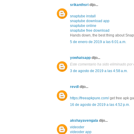
srikanthsri
dijo...
snaptube install
snaptube download app
snaptube online
snaptube free download
Hands down, the best thing about SnapT
5 de enero de 2019 a las 6:01 a.m.
yowhatsapp
dijo...
Este comentario ha sido eliminado por e
3 de agosto de 2019 a las 4:58 a.m.
revdl
dijo...
https://freeapkpure.com/
get free apk g
16 de agosto de 2019 a las 4:52 p.m.
akshayavengala
dijo...
videoder
videoder app