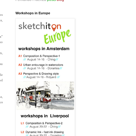
Workshops in Europe
os
a,
a”
mo
s,
su
de
el
a,
ya