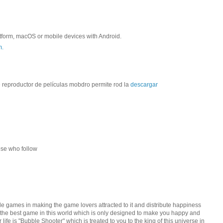
form, macOS or mobile devices with Android.
m.
e reproductor de películas mobdro permite rod la
descargar
hose who follow
le games in making the game lovers attracted to it and distribute happiness
 the best game in this world which is only designed to make you happy and
life is "Bubble Shooter" which is treated to you to the king of this universe in