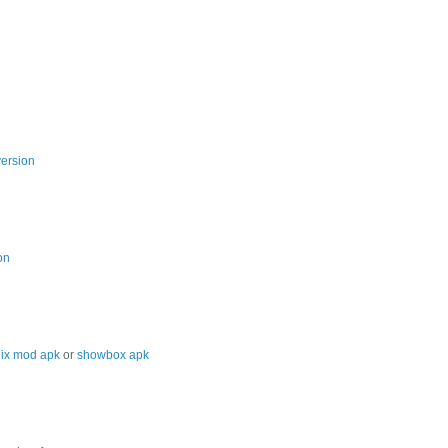
version
on
lix mod apk
or
showbox apk