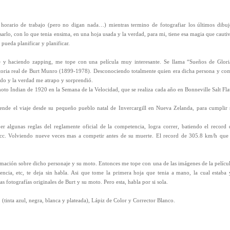
 horario de trabajo (pero no digan nada…) mientras termino de fotografiar los últimos dibuj
sarlo, con lo que tenia ensima, en una hoja usada y la verdad, para mi, tiene esa magia que cautiv
pueda planificar y planificar.
e y haciendo zapping, me tope con una película muy interesante. Se llama “Sueños de Glori
toria real de Burt Munro (1899-1978). Desconociendo totalmente quien era dicha persona y co
ndo y la verdad me atrapo y sorprendió.
moto Indian de 1920 en la Semana de la Velocidad, que se realiza cada año en Bonneville Salt Flat
nde el viaje desde su pequeño pueblo natal de Invercargill en Nueva Zelanda, para cumplir 
 algunas reglas del reglamente oficial de la competencia, logra correr, batiendo el record 
c. Volviendo nueve veces mas a competir antes de su muerte. El record de 305.8 km/h que 
ormación sobre dicho personaje y su moto. Entonces me tope con una de las imágenes de la películ
encia, etc, te deja sin habla. Asi que tome la primera hoja que tenia a mano, la cual estaba 
fotografías originales de Burt y su moto. Pero esta, habla por si sola.
(tinta azul, negra, blanca y plateada), Lápiz de Color y Corrector Blanco.