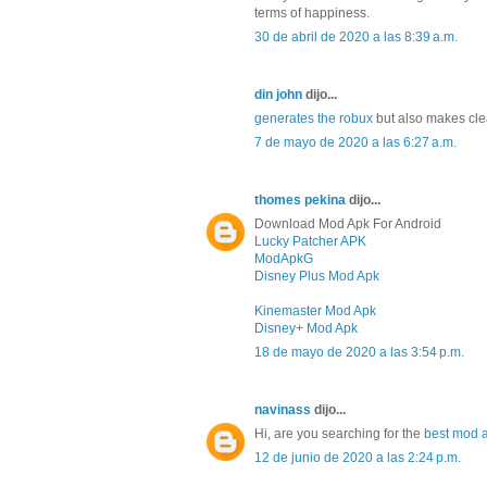
terms of happiness.
30 de abril de 2020 a las 8:39 a.m.
din john
dijo...
generates the robux
but also makes clea
7 de mayo de 2020 a las 6:27 a.m.
thomes pekina
dijo...
Download Mod Apk For Android
Lucky Patcher APK
ModApkG
Disney Plus Mod Apk
Kinemaster Mod Apk
Disney+ Mod Apk
18 de mayo de 2020 a las 3:54 p.m.
navinass
dijo...
Hi, are you searching for the
best mod 
12 de junio de 2020 a las 2:24 p.m.