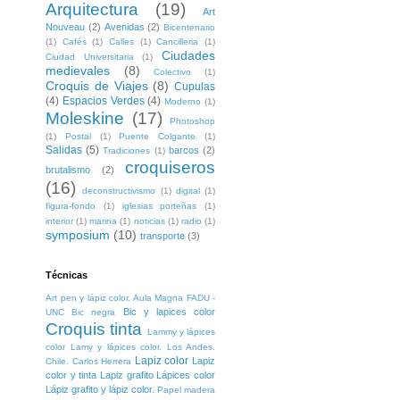
Arquitectura
(19)
Art
Nouveau
(2)
Avenidas
(2)
Bicentenario
(1)
Cafés
(1)
Calles
(1)
Cancilleria
(1)
Ciudades
Ciudad Universitaria
(1)
medievales
(8)
Colectivo
(1)
Croquis de Viajes
(8)
Cupulas
(4)
Espacios Verdes
(4)
Moderno
(1)
Moleskine
(17)
Photoshop
(1)
Postal
(1)
Puente Colgante
(1)
Salidas
(5)
barcos
(2)
Tradiciones
(1)
croquiseros
brutalismo
(2)
(16)
deconstructivismo
(1)
digital
(1)
figura-fondo
(1)
iglesias porteñas
(1)
interior
(1)
marina
(1)
noticias
(1)
radio
(1)
symposium
(10)
transporte
(3)
Técnicas
Art pen y lápiz color. Aula Magna FADU -
Bic y lapices color
UNC
Bic negra
Croquis tinta
Lammy y lápices
color
Lamy y lápices color. Los Andes.
Lapiz color
Lapiz
Chile. Carlos Herrera
color y tinta
Lapiz grafito
Lápices color
Lápiz grafito y lápiz color.
Papel madera