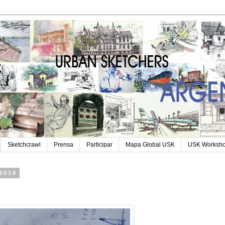
Sketchcrawl
Prensa
Participar
Mapa Global USK
USK Worksh
 2010