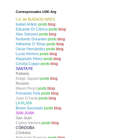
Corresponsales USK-Arg
Cd. de BUENOS AIRES
Isabel Antelo
posts
blog
Eduardo Di Clérico
posts
blog
Alex Sahores
posts
blog
Norberto Dorantes
posts
blog
Adhemar O. Rioja
posts
blog
Oscar Hernández
posts
blog
Lucía Herrero
posts
blog
Alejandro Pérez
posts
blog
Cecilia Coppo
posts
blog
SANTA FE
Rafaela:
Diego Jappert
posts
blog
Rosario:
Mauro Pesci
posts
blog
Fernando Fola
posts
blog
Juan G Facta
posts
blog
LA PLATA
Bruno Sucurado
posts
blog
SAN JUAN
San Juan:
Carlos Herrera
posts
blog
CÓRDOBA
Córdoba:
Fernando Fraenza
posts
blog