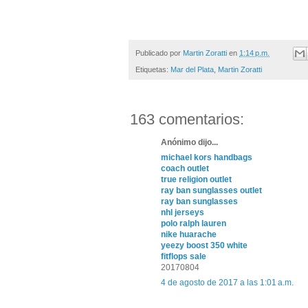
Publicado por
Martin Zoratti
en
1:14 p.m.
Etiquetas:
Mar del Plata
,
Martin Zoratti
163 comentarios:
Anónimo dijo...
michael kors handbags
coach outlet
true religion outlet
ray ban sunglasses outlet
ray ban sunglasses
nhl jerseys
polo ralph lauren
nike huarache
yeezy boost 350 white
fitflops sale
20170804
4 de agosto de 2017 a las 1:01 a.m.