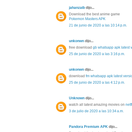
jahanzaib
dijo...
Download the best anime game
Pokemon Masters APK
21 de junio de 2020 a las 10:14 p.m.
unkonwn
dijo...
free download
gb whatsapp apk latest 
25 de junio de 2020 a las 3:16 p.m.
unkonwn
dijo...
download
fm whatsapp apk latest versi
25 de junio de 2020 a las 4:12 p.m.
Unknown
dijo...
watch all latest amazing movies on
netf
3 de julio de 2020 a las 10:34 a.m.
Pandora Premium APK
dijo...