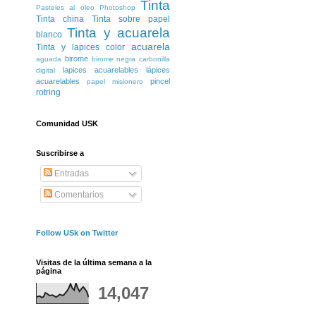
Tinta
Pasteles al oleo
Photoshop
Tinta china
Tinta sobre papel
Tinta y acuarela
blanco
acuarela
Tinta y lapices color
birome
aguada
birome negra
carbonilla
lapices acuarelables
lápices
digital
acuarelables
pincel
papel misionero
rotring
Comunidad USK
Suscribirse a
Entradas
Comentarios
Follow USk on Twitter
Visitas de la última semana a la
página
14,047