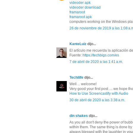
videoder apk
videoder download
framaroot
framaroot apk
computers working on the Windows plat
26 de noviembre de 2019 a las 1:08 a.
KanteLuiz
dijo...
El artículo me recuerda la aplicación d
Fuente:
https://techbigs.com/es
7 de abril de 2020 a las 1:41 a.m.
Techilife
dijo...
Well ... welcome!
Very good your first post .... we hope t
How to Use Screencastify with Audio
30 de abril de 2020 a las 3:38 a.m.
din shakes
dijo...
As you all don't deny the power of bubb
within them. The same thing is done by
always blessed with the laughter in your 