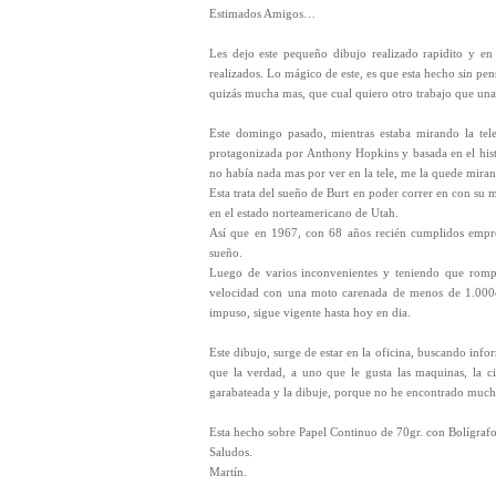
Estimados Amigos…
Les dejo este pequeño dibujo realizado rapidito y en
realizados. Lo mágico de este, es que esta hecho sin pen
q
uizás mucha mas, que cual quiero otro trabajo que una 
Este domingo pasado, mientras estaba mirando la tel
protagonizada por Anthony Hopkins y basada en el his
no había nada mas por ver en la tele, me la quede mira
Esta trata del sueño de Burt en poder correr en con su 
en el estado norteamericano de Utah.
Así que en 1967, con 68 años recién cumplidos empre
sueño.
Luego de varios inconvenientes y teniendo que romper
velocidad con una moto carenada de menos de 1.000c
impuso, sigue vigente hasta hoy en dia.
Este dibujo, surge de estar en la oficina, buscando inf
que la verdad, a uno que le gusta las maquinas, la ci
garabateada y la dibuje, porque no he encontrado muchas 
Esta hecho sobre Papel Continuo de 70gr. con Bolígrafo 
Saludos.
Martín.