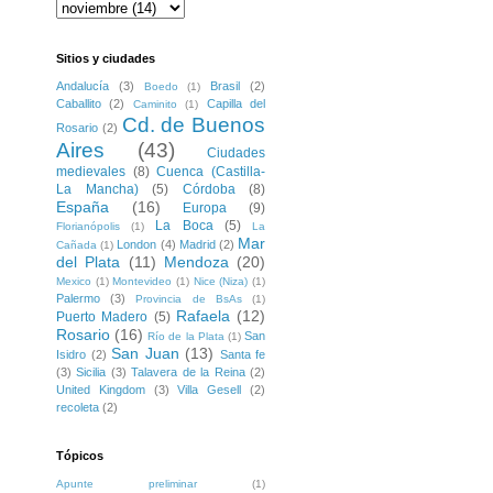
Sitios y ciudades
Andalucía
(3)
Brasil
(2)
Boedo
(1)
Caballito
(2)
Capilla del
Caminito
(1)
Cd. de Buenos
Rosario
(2)
Aires
(43)
Ciudades
medievales
(8)
Cuenca (Castilla-
La Mancha)
(5)
Córdoba
(8)
España
(16)
Europa
(9)
La Boca
(5)
Florianópolis
(1)
La
Mar
London
(4)
Madrid
(2)
Cañada
(1)
del Plata
(11)
Mendoza
(20)
Mexico
(1)
Montevideo
(1)
Nice (Niza)
(1)
Palermo
(3)
Provincia de BsAs
(1)
Rafaela
(12)
Puerto Madero
(5)
Rosario
(16)
San
Río de la Plata
(1)
San Juan
(13)
Isidro
(2)
Santa fe
(3)
Sicilia
(3)
Talavera de la Reina
(2)
United Kingdom
(3)
Villa Gesell
(2)
recoleta
(2)
Tópicos
Apunte preliminar
(1)