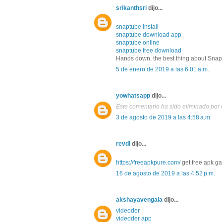
srikanthsri
dijo...
snaptube install
snaptube download app
snaptube online
snaptube free download
Hands down, the best thing about SnapT
5 de enero de 2019 a las 6:01 a.m.
yowhatsapp
dijo...
Este comentario ha sido eliminado por e
3 de agosto de 2019 a las 4:58 a.m.
revdl
dijo...
https://freeapkpure.com/
get free apk g
16 de agosto de 2019 a las 4:52 p.m.
akshayavengala
dijo...
videoder
videoder app