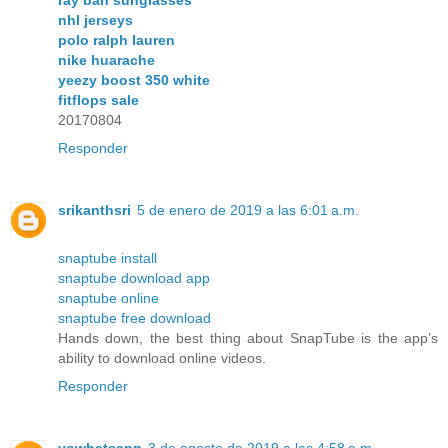
nhl jerseys
polo ralph lauren
nike huarache
yeezy boost 350 white
fitflops sale
20170804
Responder
srikanthsri
5 de enero de 2019 a las 6:01 a.m.
snaptube install
snaptube download app
snaptube online
snaptube free download
Hands down, the best thing about SnapTube is the app’s
ability to download online videos.
Responder
yowhatsapp
3 de agosto de 2019 a las 4:58 a.m.