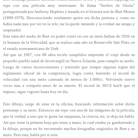
tope con una película muy interesante. Se llama “Sueños de Gloria”
protagonizada por Anthony Hopkins y basada en el historia real de Burt Munro
(1899-1978). Desconociendo totalmente quien era dicha persona y como no
había nada mas por ver en la tele, me la quede mirando y la verdad me atrapo y
sorprendió.
Esta trata del sueño de Burt en poder correr en con su moto Indian de 1920 en
la Semana de la Velocidad, que se realiza cada año en Bonneville Salt Flats, en
el estado norteamericano de Utah.
Así que en 1967, con 68 años recién cumplidos emprende el viaje desde su
pequeño pueblo natal de Invercargill en Nueva Zelanda, para cumplir su sueño.
Luego de varios inconvenientes y teniendo que romper algunas reglas del
reglamente oficial de la competencia, logra correr, batiendo el record de
velocidad con una moto carenada de menos de 1.000cc. Volviendo nueve
veces mas a competir antes de su muerte. El record de 305.8 km/h que el
impuso, sigue vigente hasta hoy en dia.
Este dibujo, surge de estar en la oficina, buscando información sobre dicho
personaje y su moto. Entonces me tope con una de las imágenes de la película,
que la verdad, a uno que le gusta las maquinas, la ciencia, etc, te deja sin habla.
Asi que tome la primera hoja que tenia a mano, la cual estaba ya garabateada y
la dibuje, porque no he encontrado muchas fotografías originales de Burt y su
moto. Pero esta, habla por si sola.