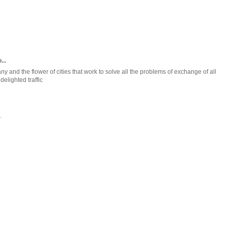
...
 and the flower of cities that work to solve all the problems of exchange of all
elighted traffic
.