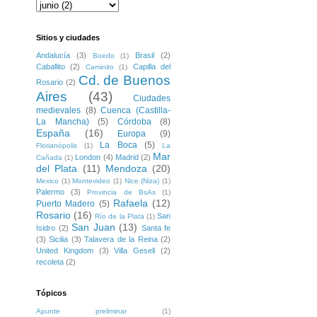
Sitios y ciudades
Andalucía
(3)
Brasil
(2)
Boedo
(1)
Caballito
(2)
Capilla del
Caminito
(1)
Cd. de Buenos
Rosario
(2)
Aires
(43)
Ciudades
medievales
(8)
Cuenca (Castilla-
La Mancha)
(5)
Córdoba
(8)
España
(16)
Europa
(9)
La Boca
(5)
Florianópolis
(1)
La
Mar
London
(4)
Madrid
(2)
Cañada
(1)
del Plata
(11)
Mendoza
(20)
Mexico
(1)
Montevideo
(1)
Nice (Niza)
(1)
Palermo
(3)
Provincia de BsAs
(1)
Rafaela
(12)
Puerto Madero
(5)
Rosario
(16)
San
Río de la Plata
(1)
San Juan
(13)
Isidro
(2)
Santa fe
(3)
Sicilia
(3)
Talavera de la Reina
(2)
United Kingdom
(3)
Villa Gesell
(2)
recoleta
(2)
Tópicos
Apunte preliminar
(1)