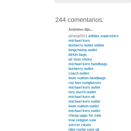
244 comentarios:
Anónimo dijo...
qihang0911,
adidas superstars
michael kors
burberry outlet online
longchamp outlet
birkin bags
air max shoes
michael kors handbags
burberry outlet
coach outlet
louis vuitton handbags
ray ban sunglasses
michael kors outlet
tory burch outlet
michael kors uk
michael kors outlet
louis vuitton outlet
michael kors outlet
cheap uggs for sale
true religion sale
soccer cleats
nike roshe runs uk