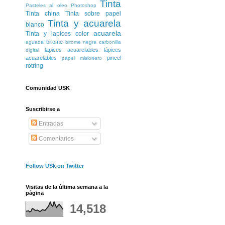
Tinta
Pasteles al oleo
Photoshop
Tinta china
Tinta sobre papel
Tinta y acuarela
blanco
acuarela
Tinta y lapices color
birome
aguada
birome negra
carbonilla
lapices acuarelables
lápices
digital
acuarelables
pincel
papel misionero
rotring
Comunidad USK
Suscribirse a
Entradas
Comentarios
Follow USk on Twitter
Visitas de la última semana a la
página
14,518