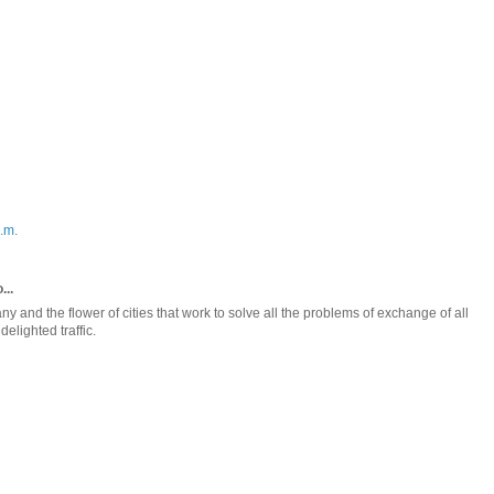
.m.
...
 and the flower of cities that work to solve all the problems of exchange of all
elighted traffic.