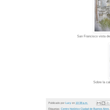
San Francisco vista d
Sobre la ca
Publicado por
Lucy
en
10:38 a.m.
Etiquetas:
Centro histórico Ciudad de Buenos Aires