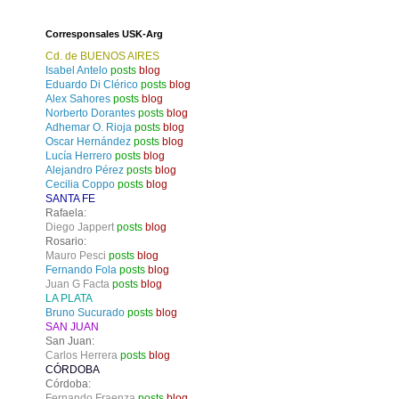
Corresponsales USK-Arg
Cd. de BUENOS AIRES
Isabel Antelo
posts
blog
Eduardo Di Clérico
posts
blog
Alex Sahores
posts
blog
Norberto Dorantes
posts
blog
Adhemar O. Rioja
posts
blog
Oscar Hernández
posts
blog
Lucía Herrero
posts
blog
Alejandro Pérez
posts
blog
Cecilia Coppo
posts
blog
SANTA FE
Rafaela:
Diego Jappert
posts
blog
Rosario:
Mauro Pesci
posts
blog
Fernando Fola
posts
blog
Juan G Facta
posts
blog
LA PLATA
Bruno Sucurado
posts
blog
SAN JUAN
San Juan:
Carlos Herrera
posts
blog
CÓRDOBA
Córdoba:
Fernando Fraenza
posts
blog