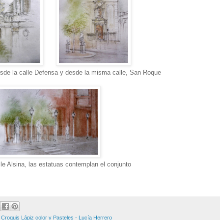
esde la calle Defensa y desde la misma calle, San Roque
lle Alsina, las estatuas contemplan el conjunto
,
Croquis Lápiz color y Pasteles - Lucía Herrero