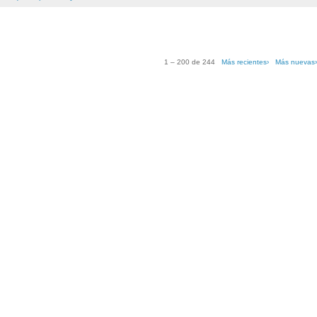
1 – 200 de 244
Más recientes›
Más nuevas