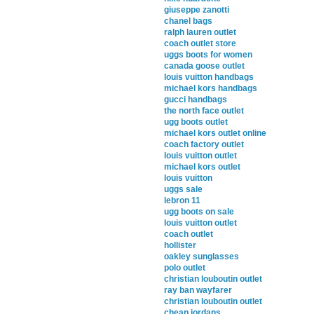
giuseppe zanotti
chanel bags
ralph lauren outlet
coach outlet store
uggs boots for women
canada goose outlet
louis vuitton handbags
michael kors handbags
gucci handbags
the north face outlet
ugg boots outlet
michael kors outlet online
coach factory outlet
louis vuitton outlet
michael kors outlet
louis vuitton
uggs sale
lebron 11
ugg boots on sale
louis vuitton outlet
coach outlet
hollister
oakley sunglasses
polo outlet
christian louboutin outlet
ray ban wayfarer
christian louboutin outlet
cheap jordans