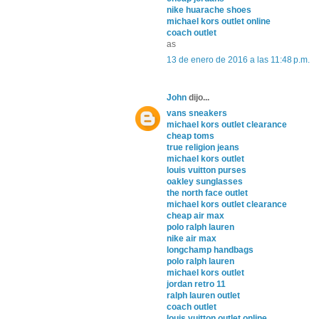
nike huarache shoes
michael kors outlet online
coach outlet
as
13 de enero de 2016 a las 11:48 p.m.
John
dijo...
vans sneakers
michael kors outlet clearance
cheap toms
true religion jeans
michael kors outlet
louis vuitton purses
oakley sunglasses
the north face outlet
michael kors outlet clearance
cheap air max
polo ralph lauren
nike air max
longchamp handbags
polo ralph lauren
michael kors outlet
jordan retro 11
ralph lauren outlet
coach outlet
louis vuitton outlet online