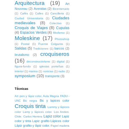
Arquitectura
(19)
Art
Nouveau
(2)
Avenidas
(2)
Bicentenario
(1)
Cafés
(1)
Calles
(1)
Cancilleria
(1)
Ciudades
Ciudad Universitaria
(1)
medievales
(8)
Colectivo
(1)
Croquis de Viajes
(8)
Cupulas
(4)
Espacios Verdes
(4)
Moderno
(1)
Moleskine
(17)
Photoshop
(1)
Postal
(1)
Puente Colgante
(1)
Salidas
(5)
barcos
(2)
Tradiciones
(1)
croquiseros
brutalismo
(2)
(16)
deconstructivismo
(1)
digital
(1)
figura-fondo
(1)
iglesias porteñas
(1)
interior
(1)
marina
(1)
noticias
(1)
radio
(1)
symposium
(10)
transporte
(3)
Técnicas
Art pen y lápiz color. Aula Magna FADU -
Bic y lapices color
UNC
Bic negra
Croquis tinta
Lammy y lápices
color
Lamy y lápices color. Los Andes.
Lapiz color
Lapiz
Chile. Carlos Herrera
color y tinta
Lapiz grafito
Lápices color
Lápiz grafito y lápiz color.
Papel madera