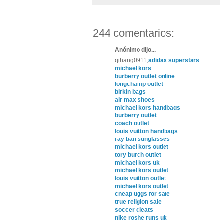
244 comentarios:
Anónimo dijo...
qihang0911,
adidas superstars
michael kors
burberry outlet online
longchamp outlet
birkin bags
air max shoes
michael kors handbags
burberry outlet
coach outlet
louis vuitton handbags
ray ban sunglasses
michael kors outlet
tory burch outlet
michael kors uk
michael kors outlet
louis vuitton outlet
michael kors outlet
cheap uggs for sale
true religion sale
soccer cleats
nike roshe runs uk