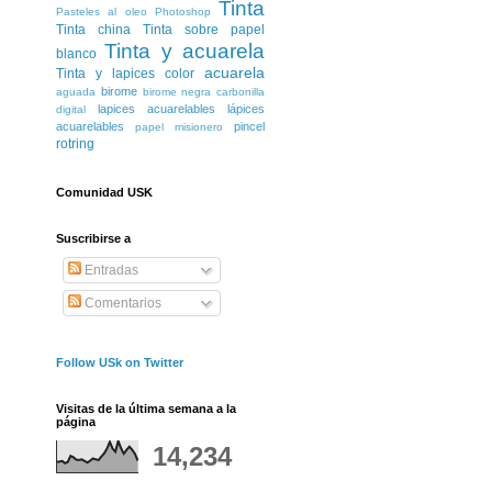
Tinta
Pasteles al oleo
Photoshop
Tinta china
Tinta sobre papel
Tinta y acuarela
blanco
acuarela
Tinta y lapices color
birome
aguada
birome negra
carbonilla
lapices acuarelables
lápices
digital
acuarelables
pincel
papel misionero
rotring
Comunidad USK
Suscribirse a
Entradas
Comentarios
Follow USk on Twitter
Visitas de la última semana a la
página
14,234