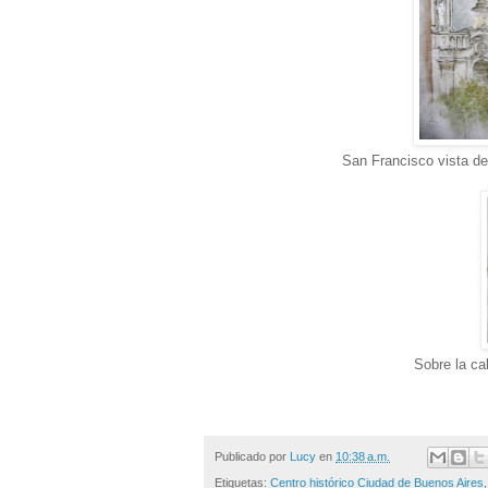
San Francisco vista d
Sobre la ca
Publicado por
Lucy
en
10:38 a.m.
Etiquetas:
Centro histórico Ciudad de Buenos Aires