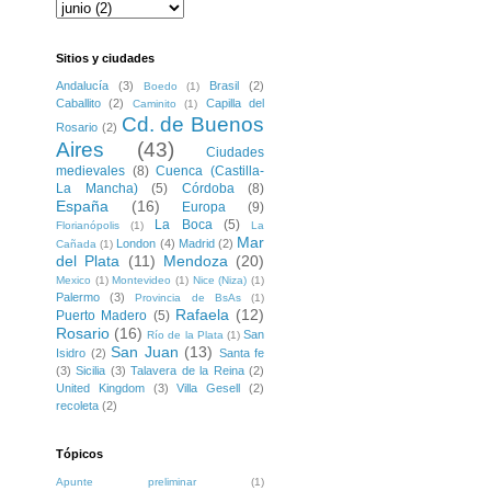
Sitios y ciudades
Andalucía
(3)
Brasil
(2)
Boedo
(1)
Caballito
(2)
Capilla del
Caminito
(1)
Cd. de Buenos
Rosario
(2)
Aires
(43)
Ciudades
medievales
(8)
Cuenca (Castilla-
La Mancha)
(5)
Córdoba
(8)
España
(16)
Europa
(9)
La Boca
(5)
Florianópolis
(1)
La
Mar
London
(4)
Madrid
(2)
Cañada
(1)
del Plata
(11)
Mendoza
(20)
Mexico
(1)
Montevideo
(1)
Nice (Niza)
(1)
Palermo
(3)
Provincia de BsAs
(1)
Rafaela
(12)
Puerto Madero
(5)
Rosario
(16)
San
Río de la Plata
(1)
San Juan
(13)
Isidro
(2)
Santa fe
(3)
Sicilia
(3)
Talavera de la Reina
(2)
United Kingdom
(3)
Villa Gesell
(2)
recoleta
(2)
Tópicos
Apunte preliminar
(1)