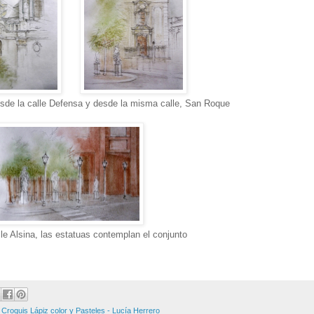
esde la calle Defensa y desde la misma calle, San Roque
lle Alsina, las estatuas contemplan el conjunto
,
Croquis Lápiz color y Pasteles - Lucía Herrero