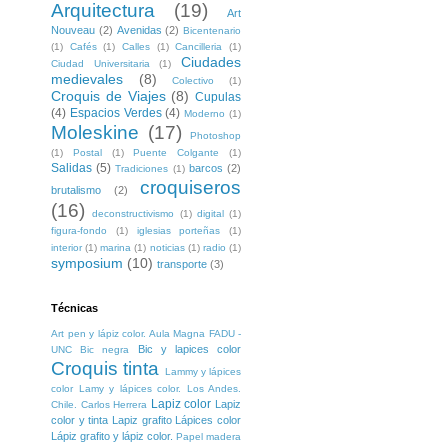
Arquitectura
(19)
Art
Nouveau
(2)
Avenidas
(2)
Bicentenario
(1)
Cafés
(1)
Calles
(1)
Cancilleria
(1)
Ciudades
Ciudad Universitaria
(1)
medievales
(8)
Colectivo
(1)
Croquis de Viajes
(8)
Cupulas
(4)
Espacios Verdes
(4)
Moderno
(1)
Moleskine
(17)
Photoshop
(1)
Postal
(1)
Puente Colgante
(1)
Salidas
(5)
barcos
(2)
Tradiciones
(1)
croquiseros
brutalismo
(2)
(16)
deconstructivismo
(1)
digital
(1)
figura-fondo
(1)
iglesias porteñas
(1)
interior
(1)
marina
(1)
noticias
(1)
radio
(1)
symposium
(10)
transporte
(3)
Técnicas
Art pen y lápiz color. Aula Magna FADU -
Bic y lapices color
UNC
Bic negra
Croquis tinta
Lammy y lápices
color
Lamy y lápices color. Los Andes.
Lapiz color
Lapiz
Chile. Carlos Herrera
color y tinta
Lapiz grafito
Lápices color
Lápiz grafito y lápiz color.
Papel madera