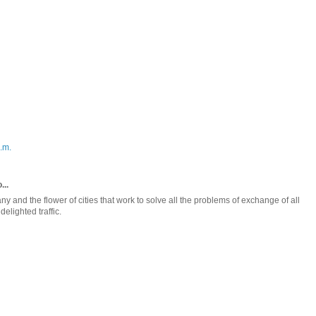
.m.
...
 and the flower of cities that work to solve all the problems of exchange of all
elighted traffic.