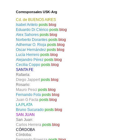
Corresponsales USK-Arg
Cd. de BUENOS AIRES
Isabel Antelo
posts
blog
Eduardo Di Clérico
posts
blog
Alex Sahores
posts
blog
Norberto Dorantes
posts
blog
Adhemar O. Rioja
posts
blog
Oscar Hernández
posts
blog
Lucía Herrero
posts
blog
Alejandro Pérez
posts
blog
Cecilia Coppo
posts
blog
SANTA FE
Rafaela:
Diego Jappert
posts
blog
Rosario:
Mauro Pesci
posts
blog
Fernando Fola
posts
blog
Juan G Facta
posts
blog
LA PLATA
Bruno Sucurado
posts
blog
SAN JUAN
San Juan:
Carlos Herrera
posts
blog
CÓRDOBA
Córdoba:
Fernando Fraenza
posts
blog