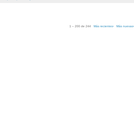
1 – 200 de 244
Más recientes›
Más nuevas