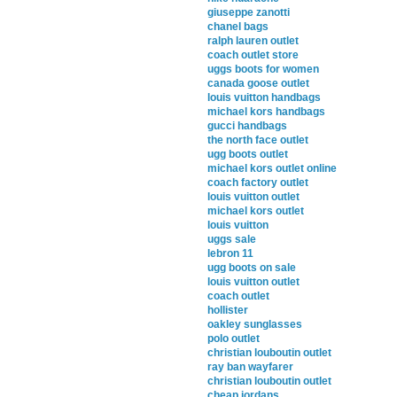
giuseppe zanotti
chanel bags
ralph lauren outlet
coach outlet store
uggs boots for women
canada goose outlet
louis vuitton handbags
michael kors handbags
gucci handbags
the north face outlet
ugg boots outlet
michael kors outlet online
coach factory outlet
louis vuitton outlet
michael kors outlet
louis vuitton
uggs sale
lebron 11
ugg boots on sale
louis vuitton outlet
coach outlet
hollister
oakley sunglasses
polo outlet
christian louboutin outlet
ray ban wayfarer
christian louboutin outlet
cheap jordans