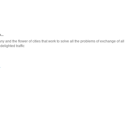
...
 and the flower of cities that work to solve all the problems of exchange of all
elighted traffic
.