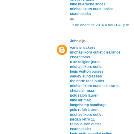
nike huarache shoes
michael kors outlet online
coach outlet
as
13 de enero de 2016 a las 11:48 p.m.
John
dijo...
vans sneakers
michael kors outlet clearance
cheap toms
true religion jeans
michael kors outlet
louis vuitton purses
oakley sunglasses
the north face outlet
michael kors outlet clearance
cheap air max
polo ralph lauren
nike air max
longchamp handbags
polo ralph lauren
michael kors outlet
jordan retro 11
ralph lauren outlet
coach outlet
louis vuitton outlet online