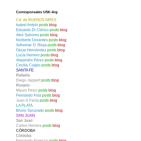
Corresponsales USK-Arg
Cd. de BUENOS AIRES
Isabel Antelo
posts
blog
Eduardo Di Clérico
posts
blog
Alex Sahores
posts
blog
Norberto Dorantes
posts
blog
Adhemar O. Rioja
posts
blog
Oscar Hernández
posts
blog
Lucía Herrero
posts
blog
Alejandro Pérez
posts
blog
Cecilia Coppo
posts
blog
SANTA FE
Rafaela:
Diego Jappert
posts
blog
Rosario:
Mauro Pesci
posts
blog
Fernando Fola
posts
blog
Juan G Facta
posts
blog
LA PLATA
Bruno Sucurado
posts
blog
SAN JUAN
San Juan:
Carlos Herrera
posts
blog
CÓRDOBA
Córdoba:
Fernando Fraenza
posts
blog