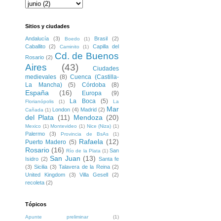
Sitios y ciudades
Andalucía
(3)
Brasil
(2)
Boedo
(1)
Caballito
(2)
Capilla del
Caminito
(1)
Cd. de Buenos
Rosario
(2)
Aires
(43)
Ciudades
medievales
(8)
Cuenca (Castilla-
La Mancha)
(5)
Córdoba
(8)
España
(16)
Europa
(9)
La Boca
(5)
Florianópolis
(1)
La
Mar
London
(4)
Madrid
(2)
Cañada
(1)
del Plata
(11)
Mendoza
(20)
Mexico
(1)
Montevideo
(1)
Nice (Niza)
(1)
Palermo
(3)
Provincia de BsAs
(1)
Rafaela
(12)
Puerto Madero
(5)
Rosario
(16)
San
Río de la Plata
(1)
San Juan
(13)
Isidro
(2)
Santa fe
(3)
Sicilia
(3)
Talavera de la Reina
(2)
United Kingdom
(3)
Villa Gesell
(2)
recoleta
(2)
Tópicos
Apunte preliminar
(1)