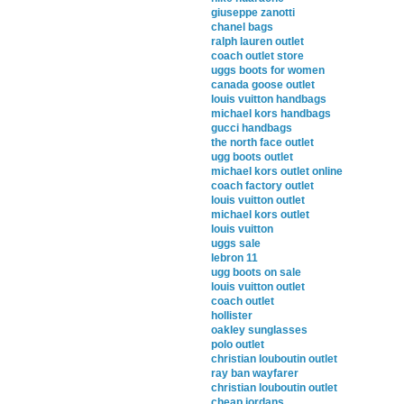
giuseppe zanotti
chanel bags
ralph lauren outlet
coach outlet store
uggs boots for women
canada goose outlet
louis vuitton handbags
michael kors handbags
gucci handbags
the north face outlet
ugg boots outlet
michael kors outlet online
coach factory outlet
louis vuitton outlet
michael kors outlet
louis vuitton
uggs sale
lebron 11
ugg boots on sale
louis vuitton outlet
coach outlet
hollister
oakley sunglasses
polo outlet
christian louboutin outlet
ray ban wayfarer
christian louboutin outlet
cheap jordans