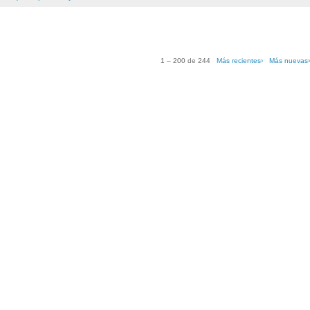
1 – 200 de 244
Más recientes›
Más nuevas