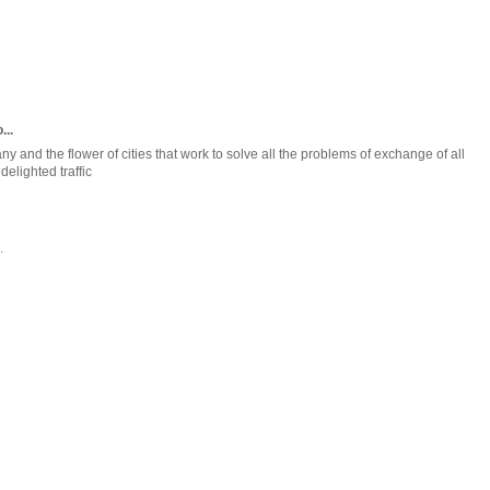
...
 and the flower of cities that work to solve all the problems of exchange of all
elighted traffic
.