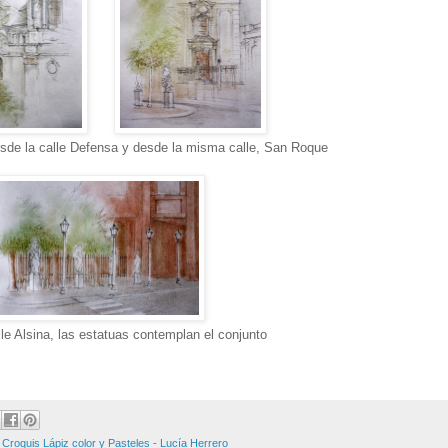
esde la calle Defensa y desde la misma calle, San Roque
lle Alsina, las estatuas contemplan el conjunto
,
Croquis Lápiz color y Pasteles - Lucía Herrero