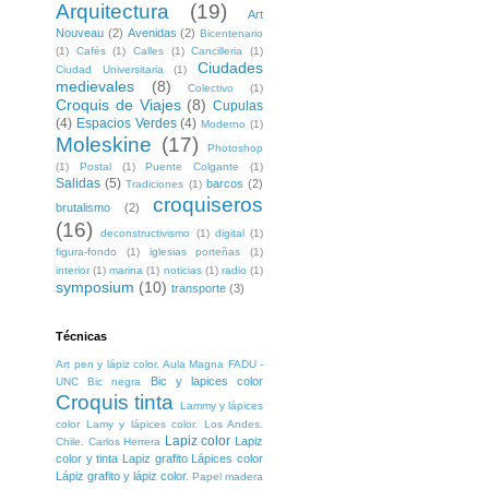
Arquitectura
(19)
Art
Nouveau
(2)
Avenidas
(2)
Bicentenario
(1)
Cafés
(1)
Calles
(1)
Cancilleria
(1)
Ciudades
Ciudad Universitaria
(1)
medievales
(8)
Colectivo
(1)
Croquis de Viajes
(8)
Cupulas
(4)
Espacios Verdes
(4)
Moderno
(1)
Moleskine
(17)
Photoshop
(1)
Postal
(1)
Puente Colgante
(1)
Salidas
(5)
barcos
(2)
Tradiciones
(1)
croquiseros
brutalismo
(2)
(16)
deconstructivismo
(1)
digital
(1)
figura-fondo
(1)
iglesias porteñas
(1)
interior
(1)
marina
(1)
noticias
(1)
radio
(1)
symposium
(10)
transporte
(3)
Técnicas
Art pen y lápiz color. Aula Magna FADU -
Bic y lapices color
UNC
Bic negra
Croquis tinta
Lammy y lápices
color
Lamy y lápices color. Los Andes.
Lapiz color
Lapiz
Chile. Carlos Herrera
color y tinta
Lapiz grafito
Lápices color
Lápiz grafito y lápiz color.
Papel madera