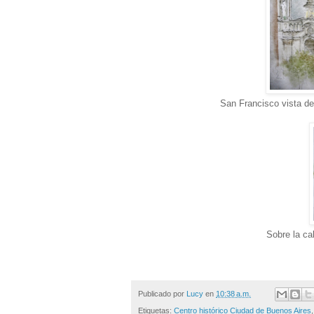
San Francisco vista d
Sobre la ca
Publicado por
Lucy
en
10:38 a.m.
Etiquetas:
Centro histórico Ciudad de Buenos Aires