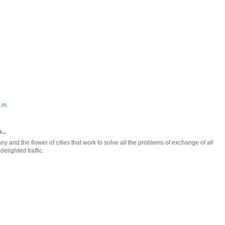
.m.
...
 and the flower of cities that work to solve all the problems of exchange of all
elighted traffic.