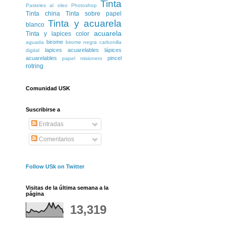
Tinta
Pasteles al oleo
Photoshop
Tinta china
Tinta sobre papel
Tinta y acuarela
blanco
acuarela
Tinta y lapices color
birome
aguada
birome negra
carbonilla
lapices acuarelables
lápices
digital
acuarelables
pincel
papel misionero
rotring
Comunidad USK
Suscribirse a
Entradas
Comentarios
Follow USk on Twitter
Visitas de la última semana a la
página
13,319