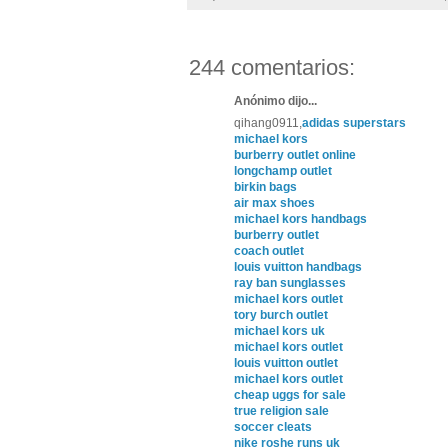
244 comentarios:
Anónimo dijo...
qihang0911,
adidas superstars
michael kors
burberry outlet online
longchamp outlet
birkin bags
air max shoes
michael kors handbags
burberry outlet
coach outlet
louis vuitton handbags
ray ban sunglasses
michael kors outlet
tory burch outlet
michael kors uk
michael kors outlet
louis vuitton outlet
michael kors outlet
cheap uggs for sale
true religion sale
soccer cleats
nike roshe runs uk