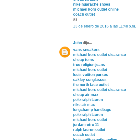
nike huarache shoes
michael kors outlet online
coach outlet
as
13 de enero de 2016 a las 11:48 p.m.
John
dijo...
vans sneakers
michael kors outlet clearance
cheap toms
true religion jeans
michael kors outlet
louis vuitton purses
oakley sunglasses
the north face outlet
michael kors outlet clearance
cheap air max
polo ralph lauren
nike air max
longchamp handbags
polo ralph lauren
michael kors outlet
jordan retro 11
ralph lauren outlet
coach outlet
louis vuitton outlet online