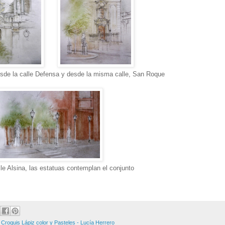
esde la calle Defensa y desde la misma calle, San Roque
lle Alsina, las estatuas contemplan el conjunto
,
Croquis Lápiz color y Pasteles - Lucía Herrero