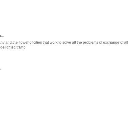
...
 and the flower of cities that work to solve all the problems of exchange of all
elighted traffic
.