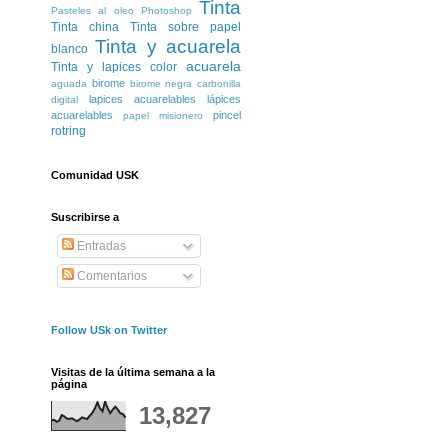
Tinta
Pasteles al oleo
Photoshop
Tinta china
Tinta sobre papel
Tinta y acuarela
blanco
acuarela
Tinta y lapices color
birome
aguada
birome negra
carbonilla
lapices acuarelables
lápices
digital
acuarelables
pincel
papel misionero
rotring
Comunidad USK
Suscribirse a
Entradas
Comentarios
Follow USk on Twitter
Visitas de la última semana a la
página
13,827