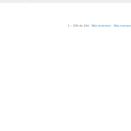
1 – 200 de 244
Más recientes›
Más nuevas