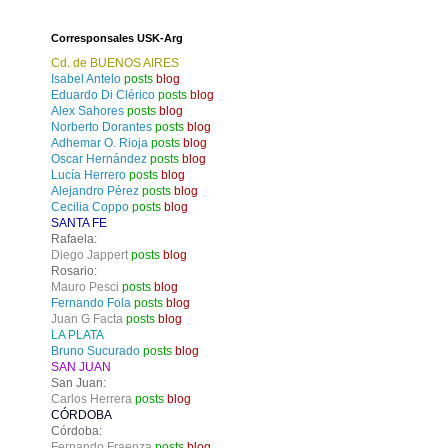
Corresponsales USK-Arg
Cd. de BUENOS AIRES
Isabel Antelo
posts
blog
Eduardo Di Clérico
posts
blog
Alex Sahores
posts
blog
Norberto Dorantes
posts
blog
Adhemar O. Rioja
posts
blog
Oscar Hernández
posts
blog
Lucía Herrero
posts
blog
Alejandro Pérez
posts
blog
Cecilia Coppo
posts
blog
SANTA FE
Rafaela:
Diego Jappert
posts
blog
Rosario:
Mauro Pesci
posts
blog
Fernando Fola
posts
blog
Juan G Facta
posts
blog
LA PLATA
Bruno Sucurado
posts
blog
SAN JUAN
San Juan:
Carlos Herrera
posts
blog
CÓRDOBA
Córdoba:
Fernando Fraenza
posts
blog