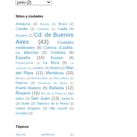
Sitios y ciudades
Andalucía
(3)
Brasil
(2)
Boedo
(1)
Caballito
(2)
Capilla del
Caminito
(1)
Cd. de Buenos
Rosario
(2)
Aires
(43)
Ciudades
medievales
(8)
Cuenca (Castilla-
La Mancha)
(5)
Córdoba
(8)
España
(16)
Europa
(9)
La Boca
(5)
Florianópolis
(1)
La
Mar
London
(4)
Madrid
(2)
Cañada
(1)
del Plata
(11)
Mendoza
(20)
Mexico
(1)
Montevideo
(1)
Nice (Niza)
(1)
Palermo
(3)
Provincia de BsAs
(1)
Rafaela
(12)
Puerto Madero
(5)
Rosario
(16)
San
Río de la Plata
(1)
San Juan
(13)
Isidro
(2)
Santa fe
(3)
Sicilia
(3)
Talavera de la Reina
(2)
United Kingdom
(3)
Villa Gesell
(2)
recoleta
(2)
Tópicos
Apunte preliminar
(1)