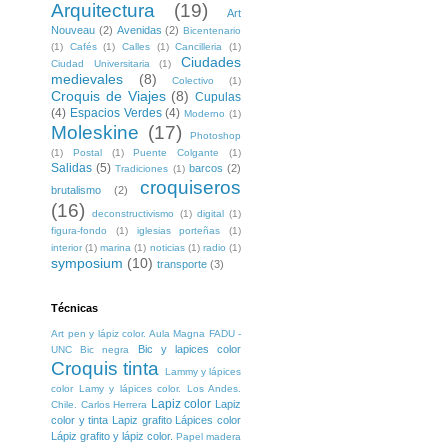
Arquitectura
(19)
Art
Nouveau
(2)
Avenidas
(2)
Bicentenario
(1)
Cafés
(1)
Calles
(1)
Cancilleria
(1)
Ciudades
Ciudad Universitaria
(1)
medievales
(8)
Colectivo
(1)
Croquis de Viajes
(8)
Cupulas
(4)
Espacios Verdes
(4)
Moderno
(1)
Moleskine
(17)
Photoshop
(1)
Postal
(1)
Puente Colgante
(1)
Salidas
(5)
barcos
(2)
Tradiciones
(1)
croquiseros
brutalismo
(2)
(16)
deconstructivismo
(1)
digital
(1)
figura-fondo
(1)
iglesias porteñas
(1)
interior
(1)
marina
(1)
noticias
(1)
radio
(1)
symposium
(10)
transporte
(3)
Técnicas
Art pen y lápiz color. Aula Magna FADU -
Bic y lapices color
UNC
Bic negra
Croquis tinta
Lammy y lápices
color
Lamy y lápices color. Los Andes.
Lapiz color
Lapiz
Chile. Carlos Herrera
color y tinta
Lapiz grafito
Lápices color
Lápiz grafito y lápiz color.
Papel madera