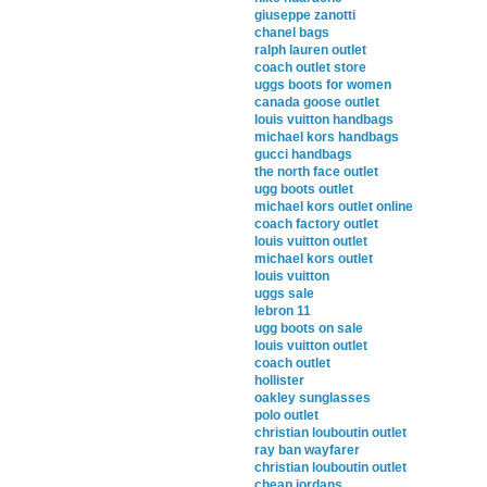
giuseppe zanotti
chanel bags
ralph lauren outlet
coach outlet store
uggs boots for women
canada goose outlet
louis vuitton handbags
michael kors handbags
gucci handbags
the north face outlet
ugg boots outlet
michael kors outlet online
coach factory outlet
louis vuitton outlet
michael kors outlet
louis vuitton
uggs sale
lebron 11
ugg boots on sale
louis vuitton outlet
coach outlet
hollister
oakley sunglasses
polo outlet
christian louboutin outlet
ray ban wayfarer
christian louboutin outlet
cheap jordans