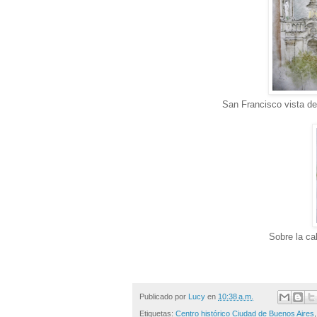
San Francisco vista d
Sobre la ca
Publicado por
Lucy
en
10:38 a.m.
Etiquetas:
Centro histórico Ciudad de Buenos Aires