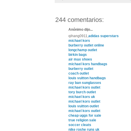
244 comentarios:
Anónimo dijo...
qihang0911,
adidas superstars
michael kors
burberry outlet online
longchamp outlet
birkin bags
air max shoes
michael kors handbags
burberry outlet
coach outlet
louis vuitton handbags
ray ban sunglasses
michael kors outlet
tory burch outlet
michael kors uk
michael kors outlet
louis vuitton outlet
michael kors outlet
cheap uggs for sale
true religion sale
soccer cleats
nike roshe runs uk