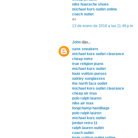
nike huarache shoes
michael kors outlet online
coach outlet
as
13 de enero de 2016 a las 11:48 p.m.
John
dijo...
vans sneakers
michael kors outlet clearance
cheap toms
true religion jeans
michael kors outlet
louis vuitton purses
oakley sunglasses
the north face outlet
michael kors outlet clearance
cheap air max
polo ralph lauren
nike air max
longchamp handbags
polo ralph lauren
michael kors outlet
jordan retro 11
ralph lauren outlet
coach outlet
louis vuitton outlet online