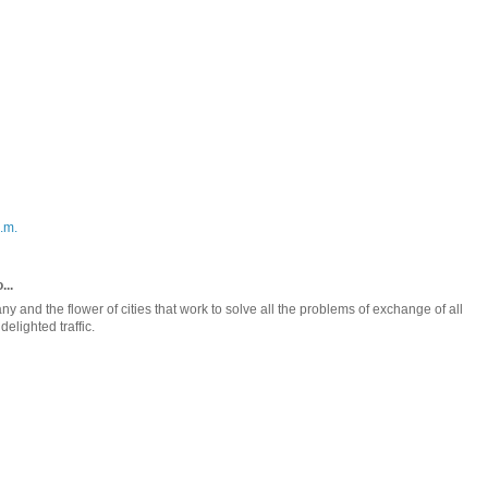
.m.
...
 and the flower of cities that work to solve all the problems of exchange of all
elighted traffic.