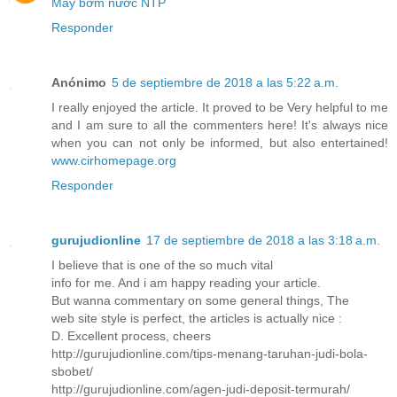
Máy bơm nước NTP
Responder
Anónimo
5 de septiembre de 2018 a las 5:22 a.m.
I really enjoyed the article. It proved to be Very helpful to me
and I am sure to all the commenters here! It's always nice
when you can not only be informed, but also entertained!
www.cirhomepage.org
Responder
gurujudionline
17 de septiembre de 2018 a las 3:18 a.m.
I believe that is one of the so much vital
info for me. And i am happy reading your article.
But wanna commentary on some general things, The
web site style is perfect, the articles is actually nice :
D. Excellent process, cheers
http://gurujudionline.com/tips-menang-taruhan-judi-bola-
sbobet/
http://gurujudionline.com/agen-judi-deposit-termurah/