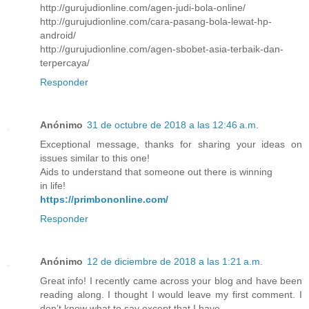
http://gurujudionline.com/agen-judi-bola-online/
http://gurujudionline.com/cara-pasang-bola-lewat-hp-
android/
http://gurujudionline.com/agen-sbobet-asia-terbaik-dan-
terpercaya/
Responder
Anónimo
31 de octubre de 2018 a las 12:46 a.m.
Exceptional message, thanks for sharing your ideas on
issues similar to this one!
Aids to understand that someone out there is winning
in life!
https://primbononline.com/
Responder
Anónimo
12 de diciembre de 2018 a las 1:21 a.m.
Great info! I recently came across your blog and have been
reading along. I thought I would leave my first comment. I
don’t know what to say except that I have