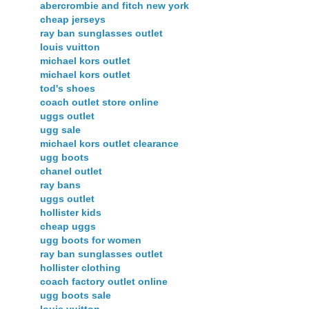
abercrombie and fitch new york
cheap jerseys
ray ban sunglasses outlet
louis vuitton
michael kors outlet
michael kors outlet
tod's shoes
coach outlet store online
uggs outlet
ugg sale
michael kors outlet clearance
ugg boots
chanel outlet
ray bans
uggs outlet
hollister kids
cheap uggs
ugg boots for women
ray ban sunglasses outlet
hollister clothing
coach factory outlet online
ugg boots sale
louis vuitton