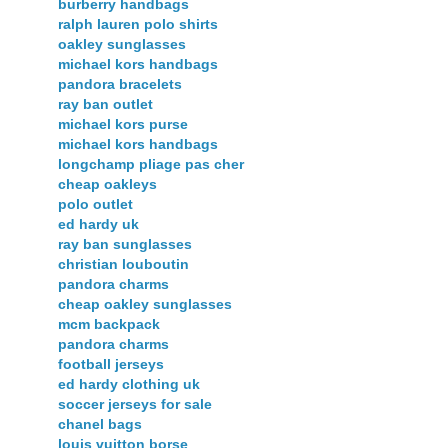
burberry handbags
ralph lauren polo shirts
oakley sunglasses
michael kors handbags
pandora bracelets
ray ban outlet
michael kors purse
michael kors handbags
longchamp pliage pas cher
cheap oakleys
polo outlet
ed hardy uk
ray ban sunglasses
christian louboutin
pandora charms
cheap oakley sunglasses
mcm backpack
pandora charms
football jerseys
ed hardy clothing uk
soccer jerseys for sale
chanel bags
louis vuitton borse