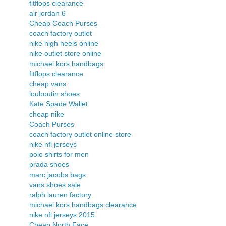
fitflops clearance
air jordan 6
Cheap Coach Purses
coach factory outlet
nike high heels online
nike outlet store online
michael kors handbags
fitflops clearance
cheap vans
louboutin shoes
Kate Spade Wallet
cheap nike
Coach Purses
coach factory outlet online store
nike nfl jerseys
polo shirts for men
prada shoes
marc jacobs bags
vans shoes sale
ralph lauren factory
michael kors handbags clearance
nike nfl jerseys 2015
Cheap North Face