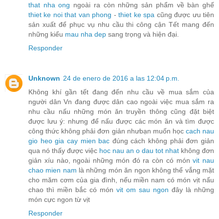
that nha ong
ngoài ra còn những sản phẩm về bàn ghế
thiet ke noi that van phong
-
thiet ke spa
cũng được ưu tiên
sản xuất để phục vụ nhu cầu thi công cận Tết mang đến
những kiểu
mau nha dep
sang trọng và hiện đại.
Responder
Unknown
24 de enero de 2016 a las 12:04 p.m.
Không khí gần tết đang đến nhu cầu về mua sắm của
người dân Vn đang được dân cao ngoài việc mua sắm ra
nhu cầu nấu những món ăn truyền thông cũng đặt biệt
được lưu ý: nhưng để nấu được các món ăn và tìm được
công thức không phải đơn giản nhưbạn muốn học
cach nau
gio heo gia cay mien bac
đúng cách không phải đơn giản
qua nó thấy được việc
hoc nau an o dau tot nhat
không đơn
giản xíu nào, ngoài những món đó ra còn có món
vit nau
chao mien nam
là những món ăn ngon không thể vắng mặt
cho măm cơm của gia đình, nếu miền nam có món vịt nấu
chao thì miền bắc có món
vit om sau ngon
đây là những
món cực ngon từ vịt
Responder