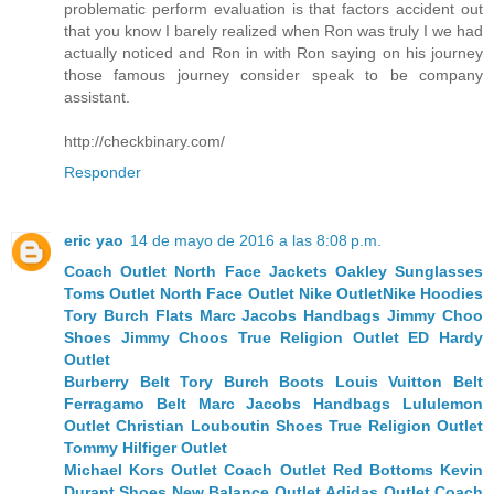
problematic perform evaluation is that factors accident out
that you know I barely realized when Ron was truly I we had
actually noticed and Ron in with Ron saying on his journey
those famous journey consider speak to be company
assistant.
http://checkbinary.com/
Responder
eric yao
14 de mayo de 2016 a las 8:08 p.m.
Coach Outlet
North Face Jackets
Oakley Sunglasses
Toms Outlet
North Face Outlet
Nike Outlet
Nike Hoodies
Tory Burch Flats
Marc Jacobs Handbags
Jimmy Choo
Shoes
Jimmy Choos
True Religion Outlet
ED Hardy
Outlet
Burberry Belt
Tory Burch Boots
Louis Vuitton Belt
Ferragamo Belt
Marc Jacobs Handbags
Lululemon
Outlet
Christian Louboutin Shoes
True Religion Outlet
Tommy Hilfiger Outlet
Michael Kors Outlet
Coach Outlet
Red Bottoms
Kevin
Durant Shoes
New Balance Outlet
Adidas Outlet
Coach