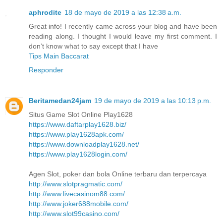
aphrodite
18 de mayo de 2019 a las 12:38 a.m.
Great info! I recently came across your blog and have been
reading along. I thought I would leave my first comment. I
don’t know what to say except that I have
Tips Main Baccarat
Responder
Beritamedan24jam
19 de mayo de 2019 a las 10:13 p.m.
Situs Game Slot Online Play1628
https://www.daftarplay1628.biz/
https://www.play1628apk.com/
https://www.downloadplay1628.net/
https://www.play1628login.com/
Agen Slot, poker dan bola Online terbaru dan terpercaya
http://www.slotpragmatic.com/
http://www.livecasinom88.com/
http://www.joker688mobile.com/
http://www.slot99casino.com/