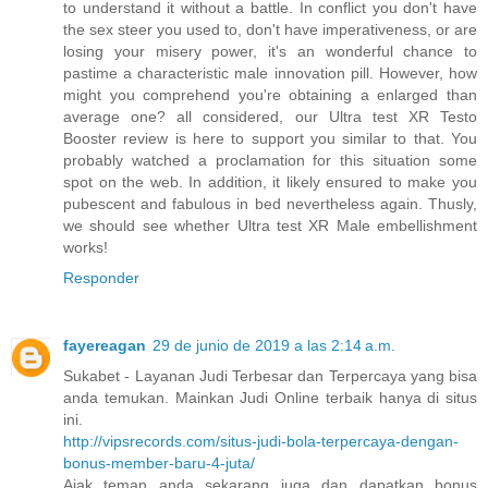
to understand it without a battle. In conflict you don't have
the sex steer you used to, don't have imperativeness, or are
losing your misery power, it's an wonderful chance to
pastime a characteristic male innovation pill. However, how
might you comprehend you're obtaining a enlarged than
average one? all considered, our Ultra test XR Testo
Booster review is here to support you similar to that. You
probably watched a proclamation for this situation some
spot on the web. In addition, it likely ensured to make you
pubescent and fabulous in bed nevertheless again. Thusly,
we should see whether Ultra test XR Male embellishment
works!
Responder
fayereagan
29 de junio de 2019 a las 2:14 a.m.
Sukabet - Layanan Judi Terbesar dan Terpercaya yang bisa
anda temukan. Mainkan Judi Online terbaik hanya di situs
ini.
http://vipsrecords.com/situs-judi-bola-terpercaya-dengan-
bonus-member-baru-4-juta/
Ajak teman anda sekarang juga dan dapatkan bonus