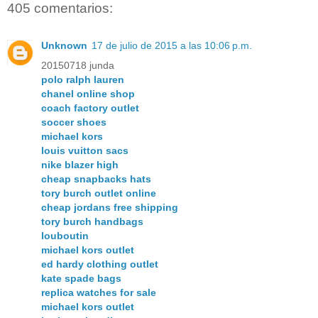
405 comentarios:
Unknown
17 de julio de 2015 a las 10:06 p.m.
20150718 junda
polo ralph lauren
chanel online shop
coach factory outlet
soccer shoes
michael kors
louis vuitton sacs
nike blazer high
cheap snapbacks hats
tory burch outlet online
cheap jordans free shipping
tory burch handbags
louboutin
michael kors outlet
ed hardy clothing outlet
kate spade bags
replica watches for sale
michael kors outlet