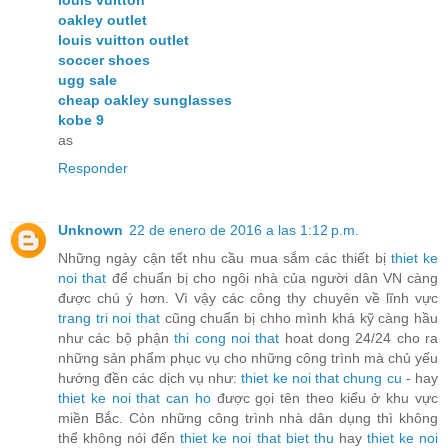
oakley outlet
louis vuitton outlet
soccer shoes
ugg sale
cheap oakley sunglasses
kobe 9
as
Responder
Unknown
22 de enero de 2016 a las 1:12 p.m.
Những ngày cận tết nhu cầu mua sắm các thiết bị
thiet ke
noi that
để chuẩn bị cho ngôi nhà của người dân VN càng
được chú ý hơn. Vì vậy các công thy chuyên về lĩnh vực
trang tri noi that
cũng chuẩn bị chho mình khá kỹ càng hầu
như các bộ phận
thi cong noi that
hoat dong 24/24 cho ra
những sản phẩm phục vụ cho những công trình mà chủ yếu
hướng đền các dịch vụ như:
thiet ke noi that chung cu
- hay
thiet ke noi that can ho
được gọi tên theo kiểu ở khu vực
miền Bắc. Còn những công trình nhà dân dụng thì không
thể không nói đến
thiet ke noi that biet thu
hay
thiet ke noi