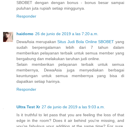
SBOBET dengan dengan bonus - bonus besar sampai
puluhan juta rupiah setiap minggunya.
Responder
haidomo
26 de junio de 2019 a las 7:20 a.m.
DewaAsia merupakan
Situs Judi Bola Online SBOBET
yang
sudah berpengalaman lebih dari 7 tahun dalam
memberikan pelayanan terbaik untuk semua member yang
bergabung dan melakukan taruhan judi online.
Selain memberikan pelayanan terbaik untuk semua
membernya, DewaAsia juga menyediakan berbagai
keuntungan untuk semua membernya yang bisa di
dapatkan setiap harinya.
Responder
Ultra Test Xr
27 de junio de 2019 a las 9:03 a.m.
Is it truthful to let pass that you are feeling the loss of that
edge in the room? Does it air behind you're missing, and
you're fabulous your addition at the same time? For sure,