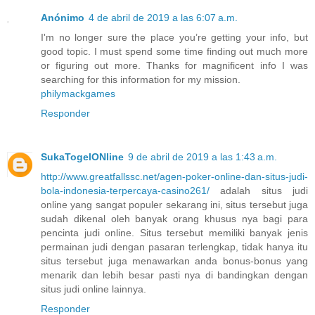
Anónimo
4 de abril de 2019 a las 6:07 a.m.
I'm no longer sure the place you’re getting your info, but
good topic. I must spend some time finding out much more
or figuring out more. Thanks for magnificent info I was
searching for this information for my mission.
philymackgames
Responder
SukaTogelONline
9 de abril de 2019 a las 1:43 a.m.
http://www.greatfallssc.net/agen-poker-online-dan-situs-judi-
bola-indonesia-terpercaya-casino261/
adalah situs judi
online yang sangat populer sekarang ini, situs tersebut juga
sudah dikenal oleh banyak orang khusus nya bagi para
pencinta judi online. Situs tersebut memiliki banyak jenis
permainan judi dengan pasaran terlengkap, tidak hanya itu
situs tersebut juga menawarkan anda bonus-bonus yang
menarik dan lebih besar pasti nya di bandingkan dengan
situs judi online lainnya.
Responder