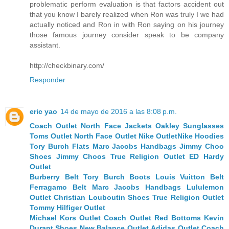
problematic perform evaluation is that factors accident out
that you know I barely realized when Ron was truly I we had
actually noticed and Ron in with Ron saying on his journey
those famous journey consider speak to be company
assistant.
http://checkbinary.com/
Responder
eric yao
14 de mayo de 2016 a las 8:08 p.m.
Coach Outlet
North Face Jackets
Oakley Sunglasses
Toms Outlet
North Face Outlet
Nike Outlet
Nike Hoodies
Tory Burch Flats
Marc Jacobs Handbags
Jimmy Choo
Shoes
Jimmy Choos
True Religion Outlet
ED Hardy
Outlet
Burberry Belt
Tory Burch Boots
Louis Vuitton Belt
Ferragamo Belt
Marc Jacobs Handbags
Lululemon
Outlet
Christian Louboutin Shoes
True Religion Outlet
Tommy Hilfiger Outlet
Michael Kors Outlet
Coach Outlet
Red Bottoms
Kevin
Durant Shoes
New Balance Outlet
Adidas Outlet
Coach