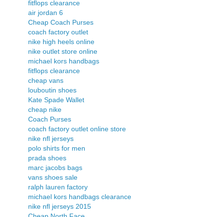
fitflops clearance
air jordan 6
Cheap Coach Purses
coach factory outlet
nike high heels online
nike outlet store online
michael kors handbags
fitflops clearance
cheap vans
louboutin shoes
Kate Spade Wallet
cheap nike
Coach Purses
coach factory outlet online store
nike nfl jerseys
polo shirts for men
prada shoes
marc jacobs bags
vans shoes sale
ralph lauren factory
michael kors handbags clearance
nike nfl jerseys 2015
Cheap North Face