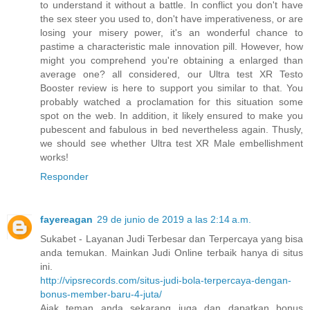
to understand it without a battle. In conflict you don't have
the sex steer you used to, don't have imperativeness, or are
losing your misery power, it's an wonderful chance to
pastime a characteristic male innovation pill. However, how
might you comprehend you're obtaining a enlarged than
average one? all considered, our Ultra test XR Testo
Booster review is here to support you similar to that. You
probably watched a proclamation for this situation some
spot on the web. In addition, it likely ensured to make you
pubescent and fabulous in bed nevertheless again. Thusly,
we should see whether Ultra test XR Male embellishment
works!
Responder
fayereagan
29 de junio de 2019 a las 2:14 a.m.
Sukabet - Layanan Judi Terbesar dan Terpercaya yang bisa
anda temukan. Mainkan Judi Online terbaik hanya di situs
ini.
http://vipsrecords.com/situs-judi-bola-terpercaya-dengan-
bonus-member-baru-4-juta/
Ajak teman anda sekarang juga dan dapatkan bonus