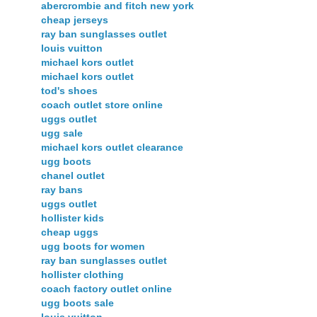
abercrombie and fitch new york
cheap jerseys
ray ban sunglasses outlet
louis vuitton
michael kors outlet
michael kors outlet
tod's shoes
coach outlet store online
uggs outlet
ugg sale
michael kors outlet clearance
ugg boots
chanel outlet
ray bans
uggs outlet
hollister kids
cheap uggs
ugg boots for women
ray ban sunglasses outlet
hollister clothing
coach factory outlet online
ugg boots sale
louis vuitton