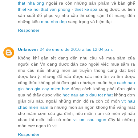
that nha ong
ngoài ra còn những sản phẩm về bàn ghế
thiet ke noi that van phong
-
thiet ke spa
cũng được ưu tiên
sản xuất để phục vụ nhu cầu thi công cận Tết mang đến
những kiểu
mau nha dep
sang trọng và hiện đại.
Responder
Unknown
24 de enero de 2016 a las 12:04 p.m.
Không khí gần tết đang đến nhu cầu về mua sắm của
người dân Vn đang được dân cao ngoài việc mua sắm ra
nhu cầu nấu những món ăn truyền thông cũng đặt biệt
được lưu ý: nhưng để nấu được các món ăn và tìm được
công thức không phải đơn giản nhưbạn muốn học
cach nau
gio heo gia cay mien bac
đúng cách không phải đơn giản
qua nó thấy được việc
hoc nau an o dau tot nhat
không đơn
giản xíu nào, ngoài những món đó ra còn có món
vit nau
chao mien nam
là những món ăn ngon không thể vắng mặt
cho măm cơm của gia đình, nếu miền nam có món vịt nấu
chao thì miền bắc có món
vit om sau ngon
đây là những
món cực ngon từ vịt
Responder