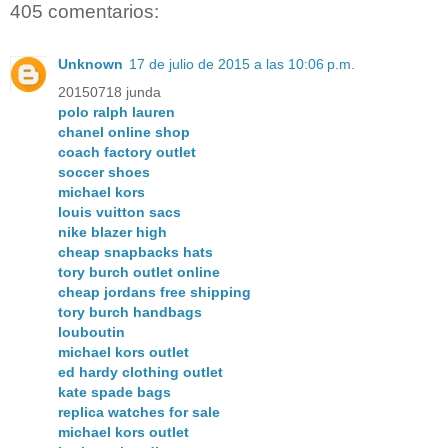
405 comentarios:
Unknown
17 de julio de 2015 a las 10:06 p.m.
20150718 junda
polo ralph lauren
chanel online shop
coach factory outlet
soccer shoes
michael kors
louis vuitton sacs
nike blazer high
cheap snapbacks hats
tory burch outlet online
cheap jordans free shipping
tory burch handbags
louboutin
michael kors outlet
ed hardy clothing outlet
kate spade bags
replica watches for sale
michael kors outlet