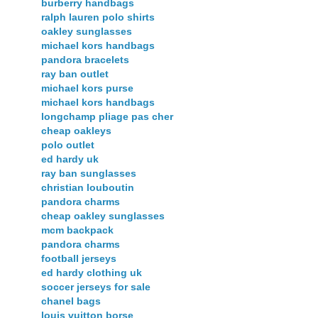
burberry handbags
ralph lauren polo shirts
oakley sunglasses
michael kors handbags
pandora bracelets
ray ban outlet
michael kors purse
michael kors handbags
longchamp pliage pas cher
cheap oakleys
polo outlet
ed hardy uk
ray ban sunglasses
christian louboutin
pandora charms
cheap oakley sunglasses
mcm backpack
pandora charms
football jerseys
ed hardy clothing uk
soccer jerseys for sale
chanel bags
louis vuitton borse