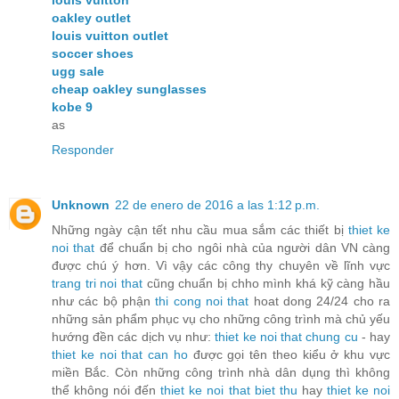
oakley outlet
louis vuitton outlet
soccer shoes
ugg sale
cheap oakley sunglasses
kobe 9
as
Responder
Unknown
22 de enero de 2016 a las 1:12 p.m.
Những ngày cận tết nhu cầu mua sắm các thiết bị
thiet ke
noi that
để chuẩn bị cho ngôi nhà của người dân VN càng
được chú ý hơn. Vì vậy các công thy chuyên về lĩnh vực
trang tri noi that
cũng chuẩn bị chho mình khá kỹ càng hầu
như các bộ phận
thi cong noi that
hoat dong 24/24 cho ra
những sản phẩm phục vụ cho những công trình mà chủ yếu
hướng đền các dịch vụ như:
thiet ke noi that chung cu
- hay
thiet ke noi that can ho
được gọi tên theo kiểu ở khu vực
miền Bắc. Còn những công trình nhà dân dụng thì không
thể không nói đến
thiet ke noi that biet thu
hay
thiet ke noi