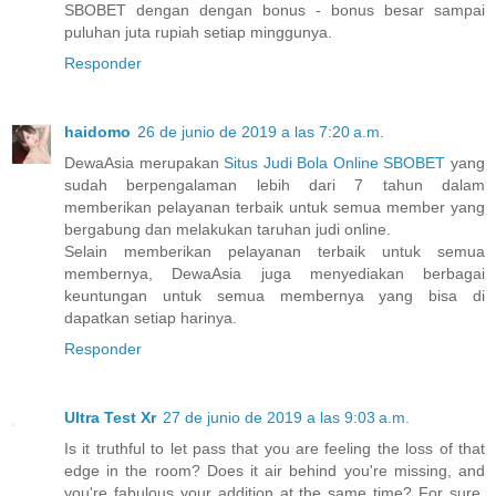
SBOBET dengan dengan bonus - bonus besar sampai
puluhan juta rupiah setiap minggunya.
Responder
haidomo
26 de junio de 2019 a las 7:20 a.m.
DewaAsia merupakan
Situs Judi Bola Online SBOBET
yang
sudah berpengalaman lebih dari 7 tahun dalam
memberikan pelayanan terbaik untuk semua member yang
bergabung dan melakukan taruhan judi online.
Selain memberikan pelayanan terbaik untuk semua
membernya, DewaAsia juga menyediakan berbagai
keuntungan untuk semua membernya yang bisa di
dapatkan setiap harinya.
Responder
Ultra Test Xr
27 de junio de 2019 a las 9:03 a.m.
Is it truthful to let pass that you are feeling the loss of that
edge in the room? Does it air behind you're missing, and
you're fabulous your addition at the same time? For sure,