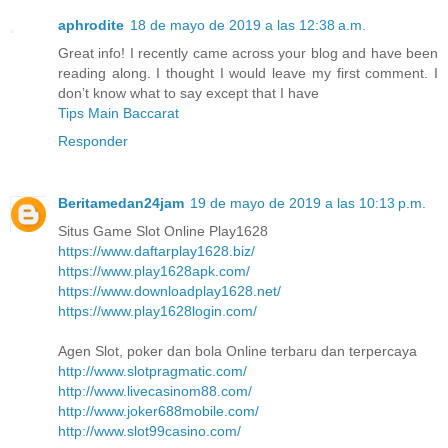
aphrodite
18 de mayo de 2019 a las 12:38 a.m.
Great info! I recently came across your blog and have been
reading along. I thought I would leave my first comment. I
don’t know what to say except that I have
Tips Main Baccarat
Responder
Beritamedan24jam
19 de mayo de 2019 a las 10:13 p.m.
Situs Game Slot Online Play1628
https://www.daftarplay1628.biz/
https://www.play1628apk.com/
https://www.downloadplay1628.net/
https://www.play1628login.com/
Agen Slot, poker dan bola Online terbaru dan terpercaya
http://www.slotpragmatic.com/
http://www.livecasinom88.com/
http://www.joker688mobile.com/
http://www.slot99casino.com/