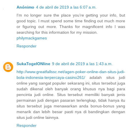
Anónimo
4 de abril de 2019 a las 6:07 a.m.
I'm no longer sure the place you’re getting your info, but
good topic. I must spend some time finding out much more
or figuring out more. Thanks for magnificent info I was
searching for this information for my mission.
philymackgames
Responder
SukaTogelONline
9 de abril de 2019 a las 1:43 a.m.
http://www.greatfallssc.net/agen-poker-online-dan-situs-judi-
bola-indonesia-terpercaya-casino261/
adalah situs judi
online yang sangat populer sekarang ini, situs tersebut juga
sudah dikenal oleh banyak orang khusus nya bagi para
pencinta judi online. Situs tersebut memiliki banyak jenis
permainan judi dengan pasaran terlengkap, tidak hanya itu
situs tersebut juga menawarkan anda bonus-bonus yang
menarik dan lebih besar pasti nya di bandingkan dengan
situs judi online lainnya.
Responder