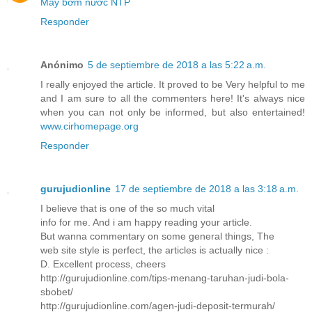
Máy bơm nước NTP
Responder
Anónimo
5 de septiembre de 2018 a las 5:22 a.m.
I really enjoyed the article. It proved to be Very helpful to me
and I am sure to all the commenters here! It's always nice
when you can not only be informed, but also entertained!
www.cirhomepage.org
Responder
gurujudionline
17 de septiembre de 2018 a las 3:18 a.m.
I believe that is one of the so much vital
info for me. And i am happy reading your article.
But wanna commentary on some general things, The
web site style is perfect, the articles is actually nice :
D. Excellent process, cheers
http://gurujudionline.com/tips-menang-taruhan-judi-bola-
sbobet/
http://gurujudionline.com/agen-judi-deposit-termurah/