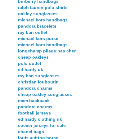
burberry handbags
ralph lauren polo shirts
oakley sunglasses
michael kors handbags
pandora bracelets
ray ban outlet
michael kors purse
michael kors handbags
longchamp pliage pas cher
cheap oakleys
polo outlet
ed hardy uk
ray ban sunglasses
christian louboutin
pandora charms
cheap oakley sunglasses
mcm backpack
pandora charms
football jerseys
ed hardy clothing uk
soccer jerseys for sale
chanel bags
louis vuitton borse