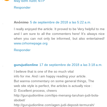
Máy bơm nước NTP
Responder
Anónimo
5 de septiembre de 2018 a las 5:22 a.m.
I really enjoyed the article. It proved to be Very helpful to me
and I am sure to all the commenters here! It's always nice
when you can not only be informed, but also entertained!
www.cirhomepage.org
Responder
gurujudionline
17 de septiembre de 2018 a las 3:18 a.m.
I believe that is one of the so much vital
info for me. And i am happy reading your article.
But wanna commentary on some general things, The
web site style is perfect, the articles is actually nice :
D. Excellent process, cheers
http://gurujudionline.com/tips-menang-taruhan-judi-bola-
sbobet/
http://gurujudionline.com/agen-judi-deposit-termurah/