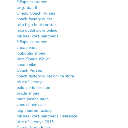
fitflops clearance
air jordan 6
Cheap Coach Purses
coach factory outlet
nike high heels online
nike outlet store online
michael kors handbags
fitflops clearance
cheap vans
louboutin shoes
Kate Spade Wallet
cheap nike
Coach Purses
coach factory outlet online store
nike nfl jerseys
polo shirts for men
prada shoes
marc jacobs bags
vans shoes sale
ralph lauren factory
michael kors handbags clearance
nike nfl jerseys 2015
Cheap North Face