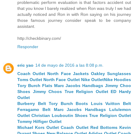
problematic perform evaluation is that factors accident out
that you know I barely realized when Ron was truly I we had
actually noticed and Ron in with Ron saying on his journey
those famous journey consider speak to be company
assistant.
http://checkbinary.com/
Responder
eric yao
14 de mayo de 2016 a las 8:08 p.m.
Coach Outlet
North Face Jackets
Oakley Sunglasses
Toms Outlet
North Face Outlet
Nike Outlet
Nike Hoodies
Tory Burch Flats
Marc Jacobs Handbags
Jimmy Choo
Shoes
Jimmy Choos
True Religion Outlet
ED Hardy
Outlet
Burberry Belt
Tory Burch Boots
Louis Vuitton Belt
Ferragamo Belt
Marc Jacobs Handbags
Lululemon
Outlet
Christian Louboutin Shoes
True Religion Outlet
Tommy Hilfiger Outlet
Michael Kors Outlet
Coach Outlet
Red Bottoms
Kevin
Durant Shoes
New Balance Outlet
Adidas Outlet
Coach