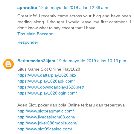
aphrodite
18 de mayo de 2019 a las 12:38 a.m.
Great info! I recently came across your blog and have been
reading along. I thought I would leave my first comment. I
don’t know what to say except that I have
Tips Main Baccarat
Responder
Beritamedan24jam
19 de mayo de 2019 a las 10:13 p.m.
Situs Game Slot Online Play1628
https://www.daftarplay1628.biz/
https://www.play1628apk.com/
https://www.downloadplay1628.net/
https://www.play1628login.com/
Agen Slot, poker dan bola Online terbaru dan terpercaya
http://www.slotpragmatic.com/
http://www.livecasinom88.com/
http://www.joker688mobile.com/
http://www.slot99casino.com/