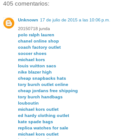
405 comentarios:
Unknown
17 de julio de 2015 a las 10:06 p.m.
20150718 junda
polo ralph lauren
chanel online shop
coach factory outlet
soccer shoes
michael kors
louis vuitton sacs
nike blazer high
cheap snapbacks hats
tory burch outlet online
cheap jordans free shipping
tory burch handbags
louboutin
michael kors outlet
ed hardy clothing outlet
kate spade bags
replica watches for sale
michael kors outlet