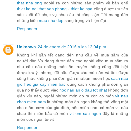
that nha ong
ngoài ra còn những sản phẩm về bàn ghế
thiet ke noi that van phong
-
thiet ke spa
cũng được ưu tiên
sản xuất để phục vụ nhu cầu thi công cận Tết mang đến
những kiểu
mau nha dep
sang trọng và hiện đại.
Responder
Unknown
24 de enero de 2016 a las 12:04 p.m.
Không khí gần tết đang đến nhu cầu về mua sắm của
người dân Vn đang được dân cao ngoài việc mua sắm ra
nhu cầu nấu những món ăn truyền thông cũng đặt biệt
được lưu ý: nhưng để nấu được các món ăn và tìm được
công thức không phải đơn giản nhưbạn muốn học
cach nau
gio heo gia cay mien bac
đúng cách không phải đơn giản
qua nó thấy được việc
hoc nau an o dau tot nhat
không đơn
giản xíu nào, ngoài những món đó ra còn có món
vit nau
chao mien nam
là những món ăn ngon không thể vắng mặt
cho măm cơm của gia đình, nếu miền nam có món vịt nấu
chao thì miền bắc có món
vit om sau ngon
đây là những
món cực ngon từ vịt
Responder