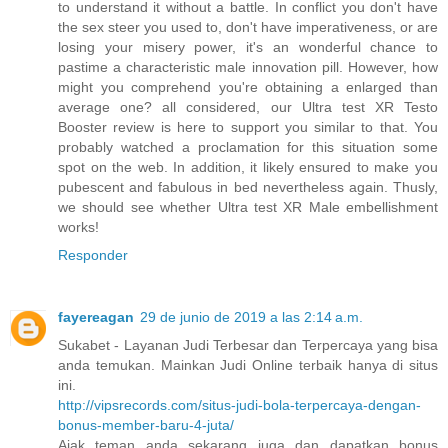
to understand it without a battle. In conflict you don't have
the sex steer you used to, don't have imperativeness, or are
losing your misery power, it's an wonderful chance to
pastime a characteristic male innovation pill. However, how
might you comprehend you're obtaining a enlarged than
average one? all considered, our Ultra test XR Testo
Booster review is here to support you similar to that. You
probably watched a proclamation for this situation some
spot on the web. In addition, it likely ensured to make you
pubescent and fabulous in bed nevertheless again. Thusly,
we should see whether Ultra test XR Male embellishment
works!
Responder
fayereagan
29 de junio de 2019 a las 2:14 a.m.
Sukabet - Layanan Judi Terbesar dan Terpercaya yang bisa
anda temukan. Mainkan Judi Online terbaik hanya di situs
ini.
http://vipsrecords.com/situs-judi-bola-terpercaya-dengan-
bonus-member-baru-4-juta/
Ajak teman anda sekarang juga dan dapatkan bonus