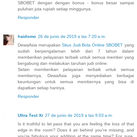
SBOBET dengan dengan bonus - bonus besar sampai
puluhan juta rupiah setiap minggunya.
Responder
haidomo
26 de junio de 2019 a las 7:20 a.m.
DewaAsia merupakan
Situs Judi Bola Online SBOBET
yang
sudah berpengalaman lebih dari 7 tahun dalam
memberikan pelayanan terbaik untuk semua member yang
bergabung dan melakukan taruhan judi online.
Selain memberikan pelayanan terbaik untuk semua
membernya, DewaAsia juga menyediakan berbagai
keuntungan untuk semua membernya yang bisa di
dapatkan setiap harinya.
Responder
Ultra Test Xr
27 de junio de 2019 a las 9:03 a.m.
Is it truthful to let pass that you are feeling the loss of that
edge in the room? Does it air behind you're missing, and
you're fabulous your addition at the same time? For sure,