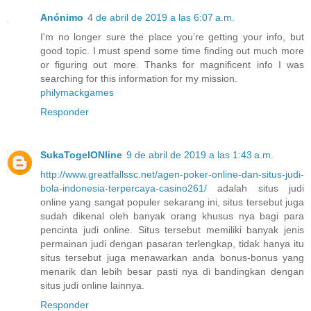
Anónimo
4 de abril de 2019 a las 6:07 a.m.
I'm no longer sure the place you’re getting your info, but
good topic. I must spend some time finding out much more
or figuring out more. Thanks for magnificent info I was
searching for this information for my mission.
philymackgames
Responder
SukaTogelONline
9 de abril de 2019 a las 1:43 a.m.
http://www.greatfallssc.net/agen-poker-online-dan-situs-judi-
bola-indonesia-terpercaya-casino261/
adalah situs judi
online yang sangat populer sekarang ini, situs tersebut juga
sudah dikenal oleh banyak orang khusus nya bagi para
pencinta judi online. Situs tersebut memiliki banyak jenis
permainan judi dengan pasaran terlengkap, tidak hanya itu
situs tersebut juga menawarkan anda bonus-bonus yang
menarik dan lebih besar pasti nya di bandingkan dengan
situs judi online lainnya.
Responder