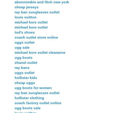
abercrombie and fitch new york
cheap jerseys
ray ban sunglasses outlet
louis vuitton
michael kors outlet
michael kors outlet
tod's shoes
coach outlet store online
uggs outlet
ugg sale
michael kors outlet clearance
ugg boots
chanel outlet
ray bans
uggs outlet
hollister kids
cheap uggs
ugg boots for women
ray ban sunglasses outlet
hollister clothing
coach factory outlet online
ugg boots sale
louis vuitton