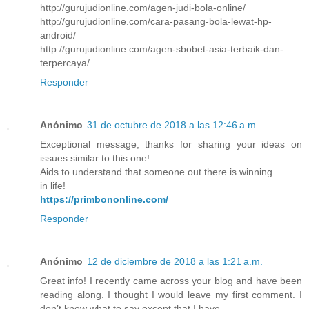
http://gurujudionline.com/agen-judi-bola-online/
http://gurujudionline.com/cara-pasang-bola-lewat-hp-
android/
http://gurujudionline.com/agen-sbobet-asia-terbaik-dan-
terpercaya/
Responder
Anónimo
31 de octubre de 2018 a las 12:46 a.m.
Exceptional message, thanks for sharing your ideas on
issues similar to this one!
Aids to understand that someone out there is winning
in life!
https://primbononline.com/
Responder
Anónimo
12 de diciembre de 2018 a las 1:21 a.m.
Great info! I recently came across your blog and have been
reading along. I thought I would leave my first comment. I
don’t know what to say except that I have