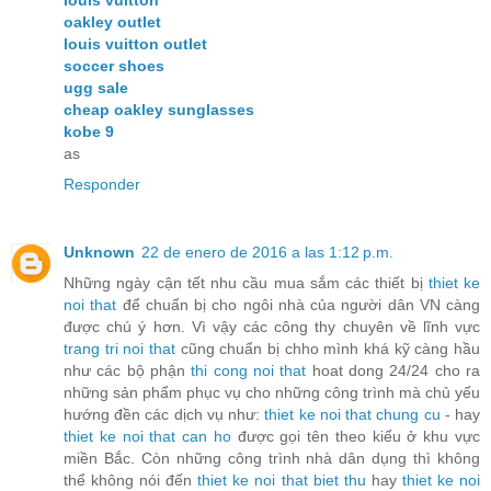
oakley outlet
louis vuitton outlet
soccer shoes
ugg sale
cheap oakley sunglasses
kobe 9
as
Responder
Unknown
22 de enero de 2016 a las 1:12 p.m.
Những ngày cận tết nhu cầu mua sắm các thiết bị
thiet ke
noi that
để chuẩn bị cho ngôi nhà của người dân VN càng
được chú ý hơn. Vì vậy các công thy chuyên về lĩnh vực
trang tri noi that
cũng chuẩn bị chho mình khá kỹ càng hầu
như các bộ phận
thi cong noi that
hoat dong 24/24 cho ra
những sản phẩm phục vụ cho những công trình mà chủ yếu
hướng đền các dịch vụ như:
thiet ke noi that chung cu
- hay
thiet ke noi that can ho
được gọi tên theo kiểu ở khu vực
miền Bắc. Còn những công trình nhà dân dụng thì không
thể không nói đến
thiet ke noi that biet thu
hay
thiet ke noi