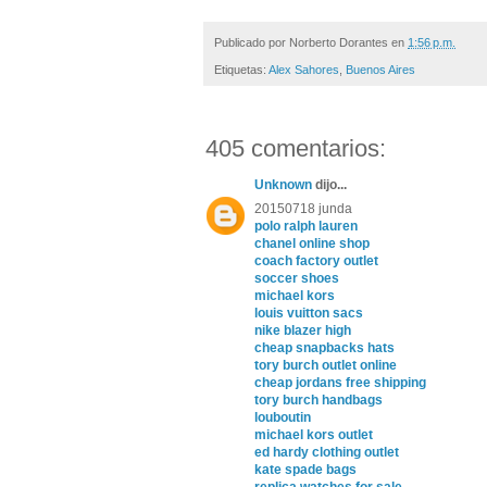
Publicado por
Norberto Dorantes
en
1:56 p.m.
Etiquetas:
Alex Sahores
,
Buenos Aires
405 comentarios:
Unknown
dijo...
20150718 junda
polo ralph lauren
chanel online shop
coach factory outlet
soccer shoes
michael kors
louis vuitton sacs
nike blazer high
cheap snapbacks hats
tory burch outlet online
cheap jordans free shipping
tory burch handbags
louboutin
michael kors outlet
ed hardy clothing outlet
kate spade bags
replica watches for sale