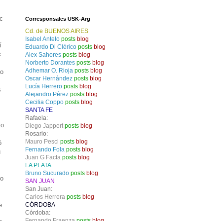
ec
Corresponsales USK-Arg
Cd. de BUENOS AIRES
Isabel Antelo
posts
blog
í
Eduardo Di Clérico
posts
blog
c
Alex Sahores
posts
blog
Norberto Dorantes
posts
blog
Adhemar O. Rioja
posts
blog
do
Oscar Hernández
posts
blog
Lucía Herrero
posts
blog
s
Alejandro Pérez
posts
blog
Cecilia Coppo
posts
blog
SANTA FE
Rafaela:
to
Diego Jappert
posts
blog
Rosario:
Mauro Pesci
posts
blog
ó
Fernando Fola
posts
blog
u
Juan G Facta
posts
blog
o
LA PLATA
Bruno Sucurado
posts
blog
to
SAN JUAN
San Juan:
y
Carlos Herrera
posts
blog
e
CÓRDOBA
Córdoba:
Fernando Fraenza
posts
blog