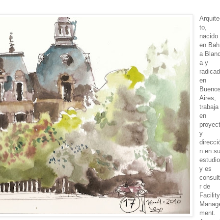
Arquit
to,
nacido
en Bah
a Blan
a y
radica
en
Bueno
Aires,
trabaja
en
proyec
y
direcci
n en s
estudi
y es
consul
r de
Facilit
Manag
ment.