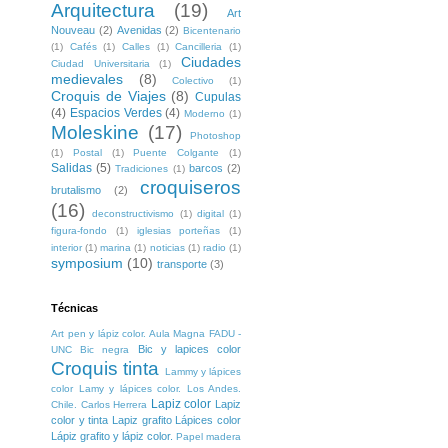
Arquitectura
(19)
Art
Nouveau
(2)
Avenidas
(2)
Bicentenario
(1)
Cafés
(1)
Calles
(1)
Cancilleria
(1)
Ciudades
Ciudad Universitaria
(1)
medievales
(8)
Colectivo
(1)
Croquis de Viajes
(8)
Cupulas
(4)
Espacios Verdes
(4)
Moderno
(1)
Moleskine
(17)
Photoshop
(1)
Postal
(1)
Puente Colgante
(1)
Salidas
(5)
barcos
(2)
Tradiciones
(1)
croquiseros
brutalismo
(2)
(16)
deconstructivismo
(1)
digital
(1)
figura-fondo
(1)
iglesias porteñas
(1)
interior
(1)
marina
(1)
noticias
(1)
radio
(1)
symposium
(10)
transporte
(3)
Técnicas
Art pen y lápiz color. Aula Magna FADU -
Bic y lapices color
UNC
Bic negra
Croquis tinta
Lammy y lápices
color
Lamy y lápices color. Los Andes.
Lapiz color
Lapiz
Chile. Carlos Herrera
color y tinta
Lapiz grafito
Lápices color
Lápiz grafito y lápiz color.
Papel madera