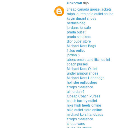
Unknown
dijo...
cheap canada goose jackets
ralph lauren polo outlet online
kevin durant shoes
hermes bag
jordans for sale
prada outlet
prada sneakers
dior outlet store
Michael Kors Bags
fitflop outlet
jordan 6
abercrombie and fitch outlet
coach purses
Michael Kors Outlet
under armour shoes
Michael Kors Handbags
hollister outlet store
fitflops clearance
air jordan 6
Cheap Coach Purses
coach factory outlet
nike high heels online
nike outlet store online
michael kors handbags
fitflops clearance
cheap vans