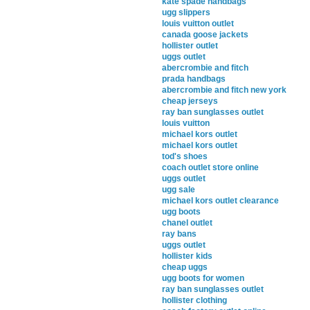
kate spade handbags
ugg slippers
louis vuitton outlet
canada goose jackets
hollister outlet
uggs outlet
abercrombie and fitch
prada handbags
abercrombie and fitch new york
cheap jerseys
ray ban sunglasses outlet
louis vuitton
michael kors outlet
michael kors outlet
tod's shoes
coach outlet store online
uggs outlet
ugg sale
michael kors outlet clearance
ugg boots
chanel outlet
ray bans
uggs outlet
hollister kids
cheap uggs
ugg boots for women
ray ban sunglasses outlet
hollister clothing