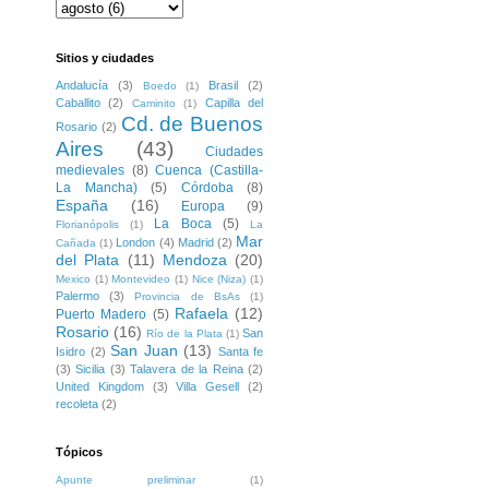
Sitios y ciudades
Andalucía
(3)
Brasil
(2)
Boedo
(1)
Caballito
(2)
Capilla del
Caminito
(1)
Cd. de Buenos
Rosario
(2)
Aires
(43)
Ciudades
medievales
(8)
Cuenca (Castilla-
La Mancha)
(5)
Córdoba
(8)
España
(16)
Europa
(9)
La Boca
(5)
Florianópolis
(1)
La
Mar
London
(4)
Madrid
(2)
Cañada
(1)
del Plata
(11)
Mendoza
(20)
Mexico
(1)
Montevideo
(1)
Nice (Niza)
(1)
Palermo
(3)
Provincia de BsAs
(1)
Rafaela
(12)
Puerto Madero
(5)
Rosario
(16)
San
Río de la Plata
(1)
San Juan
(13)
Isidro
(2)
Santa fe
(3)
Sicilia
(3)
Talavera de la Reina
(2)
United Kingdom
(3)
Villa Gesell
(2)
recoleta
(2)
Tópicos
Apunte preliminar
(1)