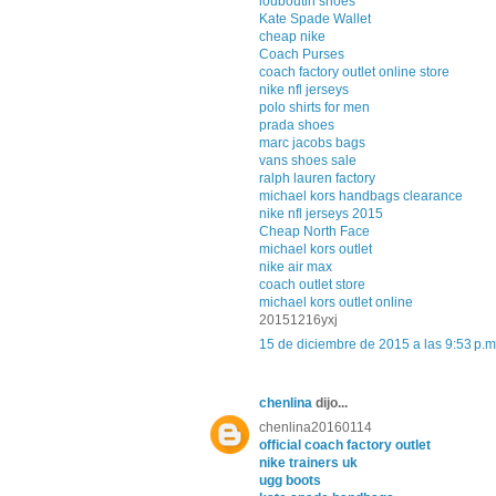
louboutin shoes
Kate Spade Wallet
cheap nike
Coach Purses
coach factory outlet online store
nike nfl jerseys
polo shirts for men
prada shoes
marc jacobs bags
vans shoes sale
ralph lauren factory
michael kors handbags clearance
nike nfl jerseys 2015
Cheap North Face
michael kors outlet
nike air max
coach outlet store
michael kors outlet online
20151216yxj
15 de diciembre de 2015 a las 9:53 p.m
chenlina
dijo...
chenlina20160114
official coach factory outlet
nike trainers uk
ugg boots