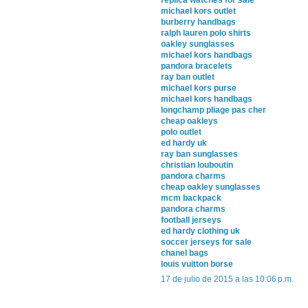
michael kors outlet
burberry handbags
ralph lauren polo shirts
oakley sunglasses
michael kors handbags
pandora bracelets
ray ban outlet
michael kors purse
michael kors handbags
longchamp pliage pas cher
cheap oakleys
polo outlet
ed hardy uk
ray ban sunglasses
christian louboutin
pandora charms
cheap oakley sunglasses
mcm backpack
pandora charms
football jerseys
ed hardy clothing uk
soccer jerseys for sale
chanel bags
louis vuitton borse
17 de julio de 2015 a las 10:06 p.m.