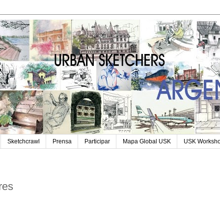
Sketchcrawl
Prensa
Participar
Mapa Global USK
USK Worksh
res