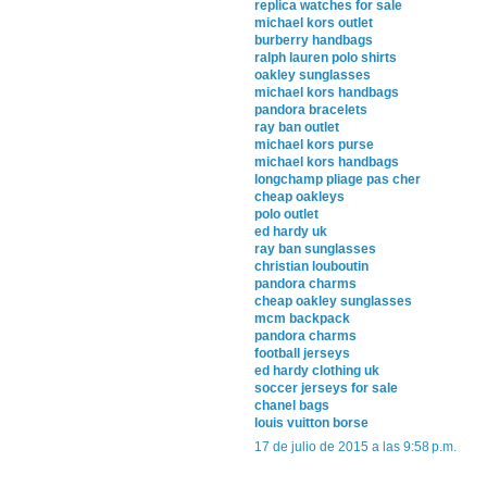
replica watches for sale
michael kors outlet
burberry handbags
ralph lauren polo shirts
oakley sunglasses
michael kors handbags
pandora bracelets
ray ban outlet
michael kors purse
michael kors handbags
longchamp pliage pas cher
cheap oakleys
polo outlet
ed hardy uk
ray ban sunglasses
christian louboutin
pandora charms
cheap oakley sunglasses
mcm backpack
pandora charms
football jerseys
ed hardy clothing uk
soccer jerseys for sale
chanel bags
louis vuitton borse
17 de julio de 2015 a las 9:58 p.m.