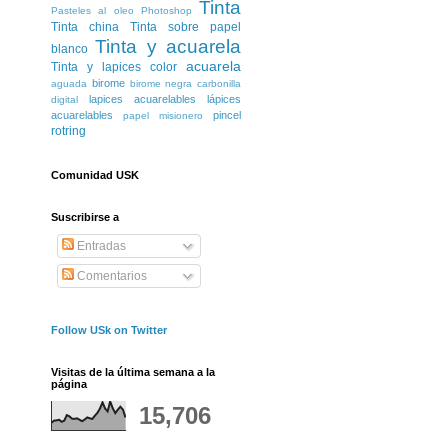
Tinta
Pasteles al oleo
Photoshop
Tinta china
Tinta sobre papel
Tinta y acuarela
blanco
acuarela
Tinta y lapices color
birome
aguada
birome negra
carbonilla
lapices acuarelables
lápices
digital
acuarelables
pincel
papel misionero
rotring
Comunidad USK
Suscribirse a
Entradas
Comentarios
Follow USk on Twitter
Visitas de la última semana a la
página
15,706