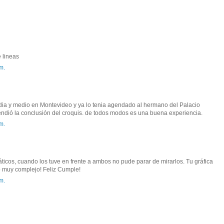
 lineas
m.
 dia y medio en Montevideo y ya lo tenia agendado al hermano del Palacio
spendió la conclusión del croquis. de todos modos es una buena experiencia.
m.
ticos, cuando los tuve en frente a ambos no pude parar de mirarlos. Tu gráfica
o muy complejo! Feliz Cumple!
m.