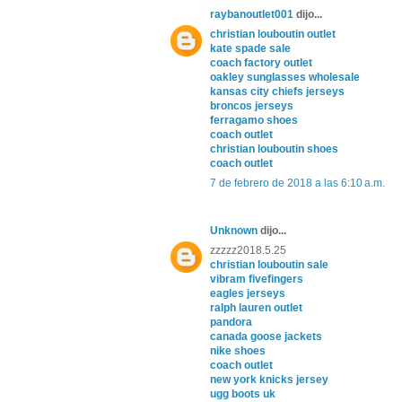
raybanoutlet001
dijo...
christian louboutin outlet
kate spade sale
coach factory outlet
oakley sunglasses wholesale
kansas city chiefs jerseys
broncos jerseys
ferragamo shoes
coach outlet
christian louboutin shoes
coach outlet
7 de febrero de 2018 a las 6:10 a.m.
Unknown
dijo...
zzzzz2018.5.25
christian louboutin sale
vibram fivefingers
eagles jerseys
ralph lauren outlet
pandora
canada goose jackets
nike shoes
coach outlet
new york knicks jersey
ugg boots uk