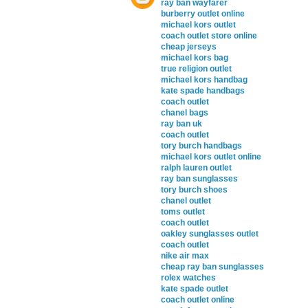
ray ban wayfarer
burberry outlet online
michael kors outlet
coach outlet store online
cheap jerseys
michael kors bag
true religion outlet
michael kors handbag
kate spade handbags
coach outlet
chanel bags
ray ban uk
coach outlet
tory burch handbags
michael kors outlet online
ralph lauren outlet
ray ban sunglasses
tory burch shoes
chanel outlet
toms outlet
coach outlet
oakley sunglasses outlet
coach outlet
nike air max
cheap ray ban sunglasses
rolex watches
kate spade outlet
coach outlet online