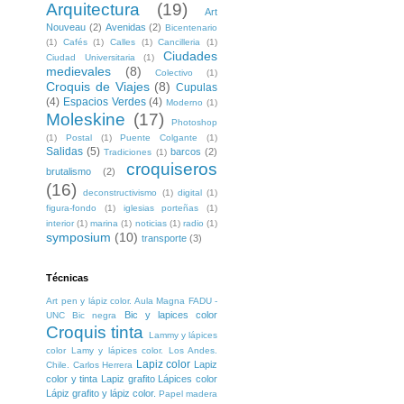
Arquitectura
(19)
Art
Nouveau
(2)
Avenidas
(2)
Bicentenario
(1)
Cafés
(1)
Calles
(1)
Cancilleria
(1)
Ciudades
Ciudad Universitaria
(1)
medievales
(8)
Colectivo
(1)
Croquis de Viajes
(8)
Cupulas
(4)
Espacios Verdes
(4)
Moderno
(1)
Moleskine
(17)
Photoshop
(1)
Postal
(1)
Puente Colgante
(1)
Salidas
(5)
barcos
(2)
Tradiciones
(1)
croquiseros
brutalismo
(2)
(16)
deconstructivismo
(1)
digital
(1)
figura-fondo
(1)
iglesias porteñas
(1)
interior
(1)
marina
(1)
noticias
(1)
radio
(1)
symposium
(10)
transporte
(3)
Técnicas
Art pen y lápiz color. Aula Magna FADU -
Bic y lapices color
UNC
Bic negra
Croquis tinta
Lammy y lápices
color
Lamy y lápices color. Los Andes.
Lapiz color
Lapiz
Chile. Carlos Herrera
color y tinta
Lapiz grafito
Lápices color
Lápiz grafito y lápiz color.
Papel madera