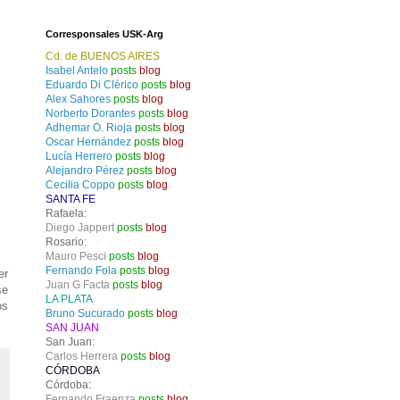
Corresponsales USK-Arg
Cd. de BUENOS AIRES
Isabel Antelo
posts
blog
Eduardo Di Clérico
posts
blog
Alex Sahores
posts
blog
Norberto Dorantes
posts
blog
Adhemar O. Rioja
posts
blog
Oscar Hernández
posts
blog
Lucía Herrero
posts
blog
Alejandro Pérez
posts
blog
Cecilia Coppo
posts
blog
SANTA FE
Rafaela:
Diego Jappert
posts
blog
Rosario:
Mauro Pesci
posts
blog
Fernando Fola
posts
blog
er
Juan G Facta
posts
blog
se
LA PLATA
os
Bruno Sucurado
posts
blog
SAN JUAN
San Juan:
Carlos Herrera
posts
blog
CÓRDOBA
Córdoba:
Fernando Fraenza
posts
blog