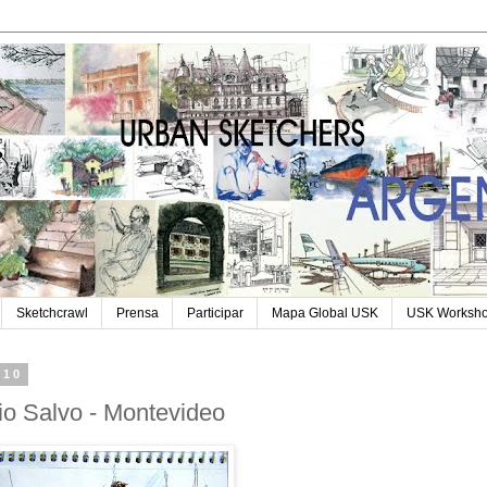
Sketchcrawl
Prensa
Participar
Mapa Global USK
USK Worksh
010
cio Salvo - Montevideo