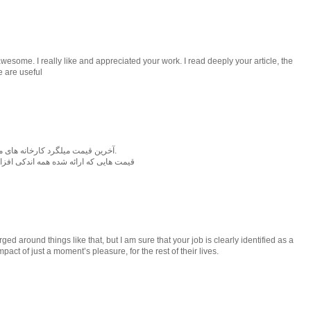
esome. I really like and appreciated your work. I read deeply your article, the
e are useful
آخرین قیمت میلگرد کارخانه های مختلف در سایت آسرون همین الان آپدیت شد.
قیمت هایی که ارائه شده همه اندکی افز
ed around things like that, but I am sure that your job is clearly identified as a
pact of just a moment’s pleasure, for the rest of their lives.