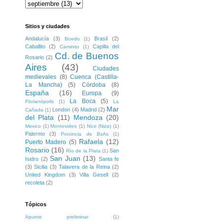
Sitios y ciudades
Andalucía
(3)
Brasil
(2)
Boedo
(1)
Caballito
(2)
Capilla del
Caminito
(1)
Cd. de Buenos
Rosario
(2)
Aires
(43)
Ciudades
medievales
(8)
Cuenca (Castilla-
La Mancha)
(5)
Córdoba
(8)
España
(16)
Europa
(9)
La Boca
(5)
Florianópolis
(1)
La
Mar
London
(4)
Madrid
(2)
Cañada
(1)
del Plata
(11)
Mendoza
(20)
Mexico
(1)
Montevideo
(1)
Nice (Niza)
(1)
Palermo
(3)
Provincia de BsAs
(1)
Rafaela
(12)
Puerto Madero
(5)
Rosario
(16)
San
Río de la Plata
(1)
San Juan
(13)
Isidro
(2)
Santa fe
(3)
Sicilia
(3)
Talavera de la Reina
(2)
United Kingdom
(3)
Villa Gesell
(2)
recoleta
(2)
Tópicos
Apunte preliminar
(1)