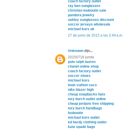
coach factory outlet
ray ban sunglasses
christian louboutin sale
pandora jewelry
oakley sunglasses discount
soccer jerseys wholesale
michael kors uk
27 de junio de 2015 a las 3:49 a.m.
Unknown
dijo...
20150718 junda
polo ralph lauren
chanel online shop
coach factory outlet
soccer shoes
michael kors
louis vuitton sacs
nike blazer high
cheap snapbacks hats
tory burch outlet online
cheap jordans free shipping
tory burch handbags
louboutin
michael kors outlet
ed hardy clothing outlet
kate spade bags