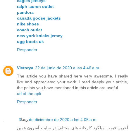
eagles jerseys
ralph lauren outlet
pandora
canada goose jackets
nike shoes
coach outlet
new york knicks jersey
ugg boots uk
Responder
Victorya
22 de junio de 2020 a las 4:46 a.m.
The article you have shared here very awesome. I really
like and appreciated your work. I read deeply your article,
the points you have mentioned in this article are useful
url of the apk
Responder
رضا
3 de diciembre de 2020 a las 4:05 a.m.
آخرین قیمت میلگرد کارخانه های مختلف در سایت آسرون همین