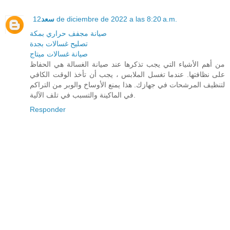
سعد
12 de diciembre de 2022 a las 8:20 a.m.
صيانة مجفف حراري بمكة
تصليح غسالات بجدة
صيانة غسالات ميتاج
من أهم الأشياء التي يجب تذكرها عند صيانة الغسالة هي الحفاظ
على نظافتها. عندما تغسل الملابس ، يجب أن تأخذ الوقت الكافي
لتنظيف المرشحات في جهازك. هذا يمنع الأوساخ والوبر من التراكم
في الماكينة والتسبب في تلف الآلية.
Responder