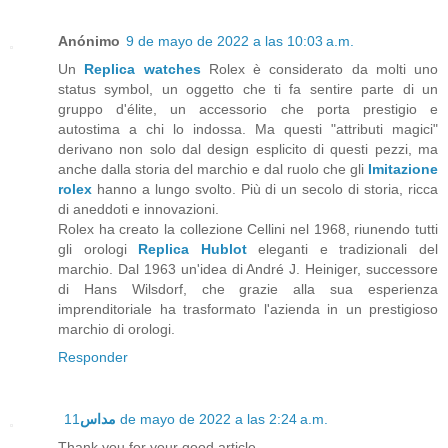
Anónimo
9 de mayo de 2022 a las 10:03 a.m.
Un
Replica watches
Rolex è considerato da molti uno
status symbol, un oggetto che ti fa sentire parte di un
gruppo d'élite, un accessorio che porta prestigio e
autostima a chi lo indossa. Ma questi "attributi magici"
derivano non solo dal design esplicito di questi pezzi, ma
anche dalla storia del marchio e dal ruolo che gli
Imitazione
rolex
hanno a lungo svolto. Più di un secolo di storia, ricca
di aneddoti e innovazioni.
Rolex ha creato la collezione Cellini nel 1968, riunendo tutti
gli orologi
Replica Hublot
eleganti e tradizionali del
marchio. Dal 1963 un'idea di André J. Heiniger, successore
di Hans Wilsdorf, che grazie alla sua esperienza
imprenditoriale ha trasformato l'azienda in un prestigioso
marchio di orologi.
Responder
مداس
11 de mayo de 2022 a las 2:24 a.m.
Thank you for your good article.