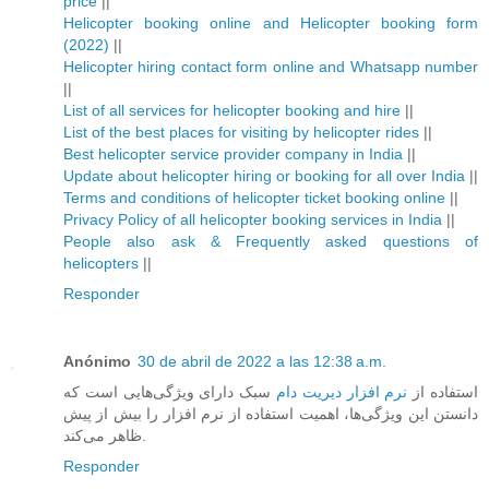
price
||
Helicopter booking online and Helicopter booking form
(2022)
||
Helicopter hiring contact form online and Whatsapp number
||
List of all services for helicopter booking and hire
||
List of the best places for visiting by helicopter rides
||
Best helicopter service provider company in India
||
Update about helicopter hiring or booking for all over India
||
Terms and conditions of helicopter ticket booking online
||
Privacy Policy of all helicopter booking services in India
||
People also ask & Frequently asked questions of
helicopters
||
Responder
Anónimo
30 de abril de 2022 a las 12:38 a.m.
استفاده از
نرم افزار دیریت دام
سبک دارای ویژگی‌هایی است که
دانستن این ویژگی‌ها، اهمیت استفاده از نرم افزار را بیش از پیش
ظاهر می‌کند.
Responder