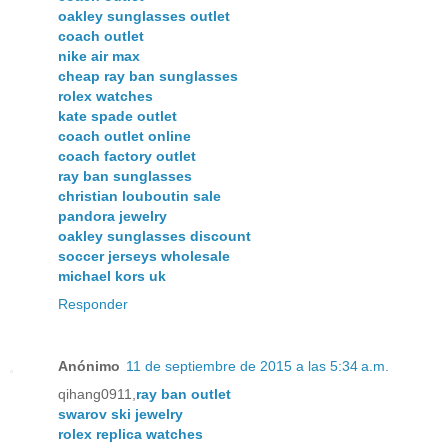
oakley sunglasses outlet
coach outlet
nike air max
cheap ray ban sunglasses
rolex watches
kate spade outlet
coach outlet online
coach factory outlet
ray ban sunglasses
christian louboutin sale
pandora jewelry
oakley sunglasses discount
soccer jerseys wholesale
michael kors uk
Responder
Anónimo
11 de septiembre de 2015 a las 5:34 a.m.
qihang0911,
ray ban outlet
swarov ski jewelry
rolex replica watches