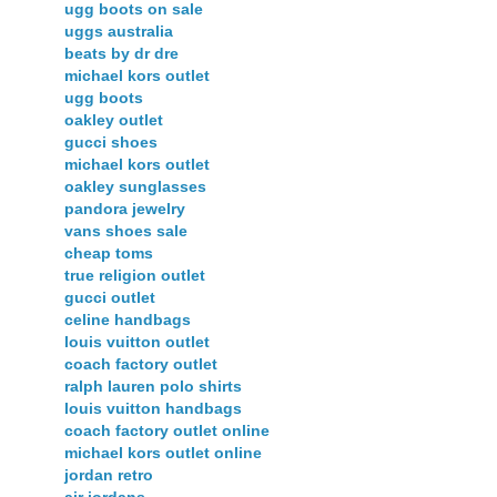
ugg boots on sale
uggs australia
beats by dr dre
michael kors outlet
ugg boots
oakley outlet
gucci shoes
michael kors outlet
oakley sunglasses
pandora jewelry
vans shoes sale
cheap toms
true religion outlet
gucci outlet
celine handbags
louis vuitton outlet
coach factory outlet
ralph lauren polo shirts
louis vuitton handbags
coach factory outlet online
michael kors outlet online
jordan retro
air jordans