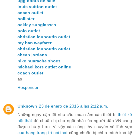
ugg boots on sale
louis vuitton outlet
coach outlet
hollister
oakley sunglasses
polo outlet
christian louboutin outlet
ray ban wayfarer
christian louboutin outlet
cheap jordans
nike huarache shoes
michael kors outlet online
coach outlet
as
Responder
Unknown
23 de enero de 2016 a las 2:12 a.m.
Những ngày cận tết nhu cầu mua sắm các thiết bị
thiết kế
nội thất
để chuẩn bị cho ngôi nhà của người dân VN càng
được chú ý hơn. Vì vậy các công thy chuyên về lĩnh vực
cua hang trang tri noi that
cũng chuẩn bị chho mình khá kỹ