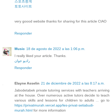
스포츠중계
토토사이트
very goood website thanks for sharing for this article CIAO
Responder
Music
18 de agosto de 2022 a las 1:06 p.m.
I really liked your article. Thanks.
رادیو جوان
Responder
Elayne Asselin
21 de diciembre de 2022 a las 8:17 a.m.
Jabodetabek private tutoring services with teachers arriving
at the house. Over numerous active tutors decide to teach
various skills and lessons for children to adults ... go to
https://privatmurah.vercel.app/les-privat-setiabudi-
murah.html
for more information