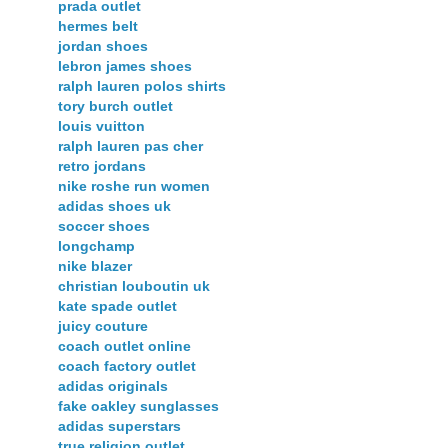
prada outlet
hermes belt
jordan shoes
lebron james shoes
ralph lauren polos shirts
tory burch outlet
louis vuitton
ralph lauren pas cher
retro jordans
nike roshe run women
adidas shoes uk
soccer shoes
longchamp
nike blazer
christian louboutin uk
kate spade outlet
juicy couture
coach outlet online
coach factory outlet
adidas originals
fake oakley sunglasses
adidas superstars
true religion outlet