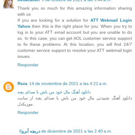
Thank you so much for this amazing information sharing
with us
If you are looking for a solution for
ATT Webmail Login
Yahoo
then this is the right place for you. When you try to
log in to your ATT email account but you are unable to do
so. In this case, you can get AOL customer service support
to fix these problems. At this location, you will find 24/7
customer service support to resolve your ATT webmail login
issues.
Responder
Reza
14 de noviembre de 2021 a las 4:21 a.m.
دانلود آهنگ مال خود من باش با صدای بچه
دانلود آهنگ شنیدنی مال خود من باش با صدای بچه از سایت
موزیکدل.
Responder
دریچه آبرو
8 de diciembre de 2021 a las 2:40 a.m.