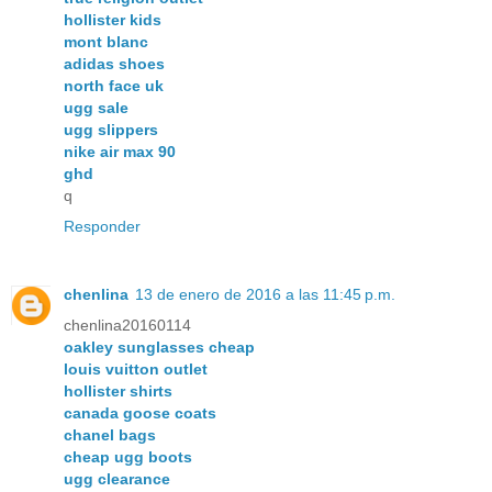
hollister kids
mont blanc
adidas shoes
north face uk
ugg sale
ugg slippers
nike air max 90
ghd
q
Responder
chenlina
13 de enero de 2016 a las 11:45 p.m.
chenlina20160114
oakley sunglasses cheap
louis vuitton outlet
hollister shirts
canada goose coats
chanel bags
cheap ugg boots
ugg clearance