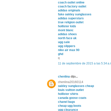
coach outlet online
coach factory outlet
adidas originals
fake oakley sunglasses
adidas superstars
true religion outlet
hollister kids
mont blanc
adidas shoes
north face uk
ugg sale
ugg slippers
nike air max 90
ghd
q
11 de septiembre de 2015 a las 5:34 a.
chenlina
dijo...
chenlina20160114
oakley sunglasses cheap
louis vuitton outlet
hollister shirts
canada goose coats
chanel bags
cheap ugg boots
ugg clearance