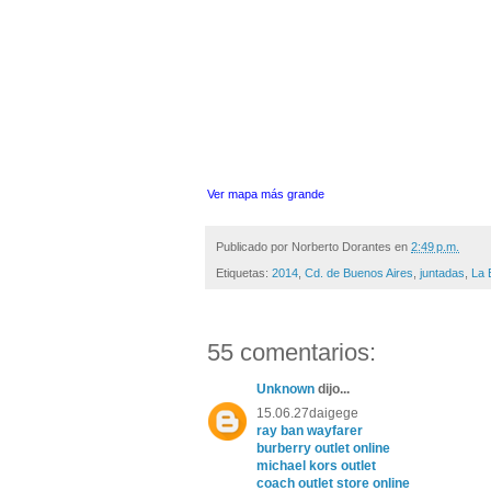
Ver mapa más grande
Publicado por
Norberto Dorantes
en
2:49 p.m.
Etiquetas:
2014
,
Cd. de Buenos Aires
,
juntadas
,
La 
55 comentarios:
Unknown
dijo...
15.06.27daigege
ray ban wayfarer
burberry outlet online
michael kors outlet
coach outlet store online