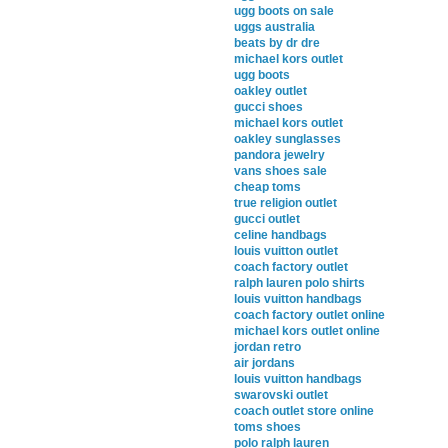
ugg boots on sale
uggs australia
beats by dr dre
michael kors outlet
ugg boots
oakley outlet
gucci shoes
michael kors outlet
oakley sunglasses
pandora jewelry
vans shoes sale
cheap toms
true religion outlet
gucci outlet
celine handbags
louis vuitton outlet
coach factory outlet
ralph lauren polo shirts
louis vuitton handbags
coach factory outlet online
michael kors outlet online
jordan retro
air jordans
louis vuitton handbags
swarovski outlet
coach outlet store online
toms shoes
polo ralph lauren