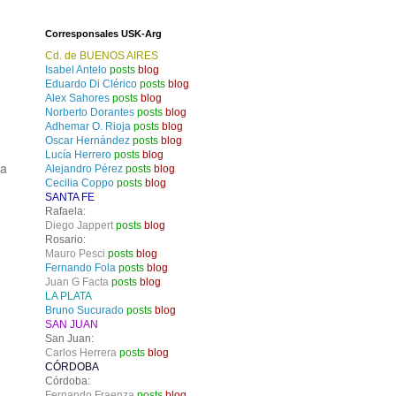
Corresponsales USK-Arg
Cd. de BUENOS AIRES
Isabel Antelo
posts
blog
Eduardo Di Clérico
posts
blog
Alex Sahores
posts
blog
Norberto Dorantes
posts
blog
Adhemar O. Rioja
posts
blog
Oscar Hernández
posts
blog
Lucía Herrero
posts
blog
ta
Alejandro Pérez
posts
blog
Cecilia Coppo
posts
blog
SANTA FE
Rafaela:
Diego Jappert
posts
blog
Rosario:
Mauro Pesci
posts
blog
Fernando Fola
posts
blog
Juan G Facta
posts
blog
LA PLATA
Bruno Sucurado
posts
blog
SAN JUAN
San Juan:
Carlos Herrera
posts
blog
CÓRDOBA
Córdoba:
Fernando Fraenza
posts
blog