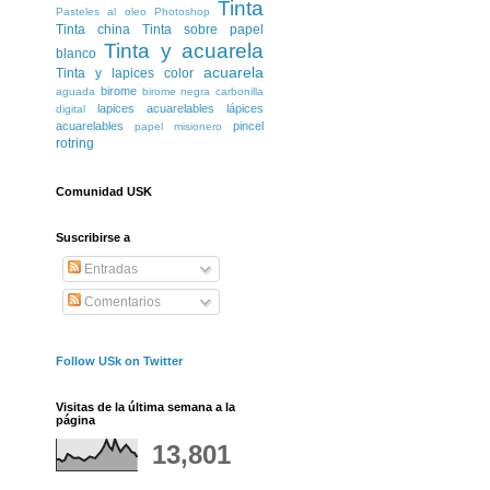
Tinta
Pasteles al oleo
Photoshop
Tinta china
Tinta sobre papel
Tinta y acuarela
blanco
acuarela
Tinta y lapices color
birome
aguada
birome negra
carbonilla
lapices acuarelables
lápices
digital
acuarelables
pincel
papel misionero
rotring
Comunidad USK
Suscribirse a
Entradas
Comentarios
Follow USk on Twitter
Visitas de la última semana a la
página
13,801