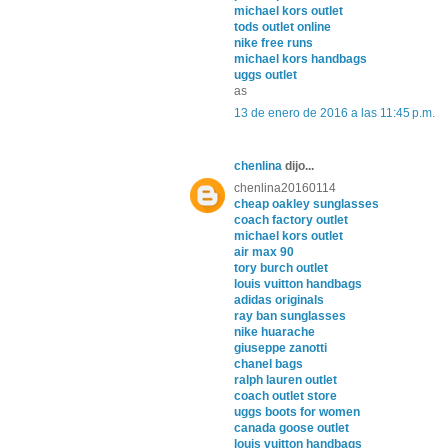
michael kors outlet
tods outlet online
nike free runs
michael kors handbags
uggs outlet
as
13 de enero de 2016 a las 11:45 p.m.
chenlina
dijo...
chenlina20160114
cheap oakley sunglasses
coach factory outlet
michael kors outlet
air max 90
tory burch outlet
louis vuitton handbags
adidas originals
ray ban sunglasses
nike huarache
giuseppe zanotti
chanel bags
ralph lauren outlet
coach outlet store
uggs boots for women
canada goose outlet
louis vuitton handbags