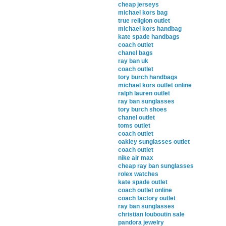
cheap jerseys
michael kors bag
true religion outlet
michael kors handbag
kate spade handbags
coach outlet
chanel bags
ray ban uk
coach outlet
tory burch handbags
michael kors outlet online
ralph lauren outlet
ray ban sunglasses
tory burch shoes
chanel outlet
toms outlet
coach outlet
oakley sunglasses outlet
coach outlet
nike air max
cheap ray ban sunglasses
rolex watches
kate spade outlet
coach outlet online
coach factory outlet
ray ban sunglasses
christian louboutin sale
pandora jewelry