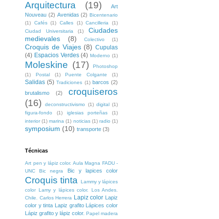
Arquitectura
(19)
Art
Nouveau
(2)
Avenidas
(2)
Bicentenario
(1)
Cafés
(1)
Calles
(1)
Cancilleria
(1)
Ciudades
Ciudad Universitaria
(1)
medievales
(8)
Colectivo
(1)
Croquis de Viajes
(8)
Cupulas
(4)
Espacios Verdes
(4)
Moderno
(1)
Moleskine
(17)
Photoshop
(1)
Postal
(1)
Puente Colgante
(1)
Salidas
(5)
barcos
(2)
Tradiciones
(1)
croquiseros
brutalismo
(2)
(16)
deconstructivismo
(1)
digital
(1)
figura-fondo
(1)
iglesias porteñas
(1)
interior
(1)
marina
(1)
noticias
(1)
radio
(1)
symposium
(10)
transporte
(3)
Técnicas
Art pen y lápiz color. Aula Magna FADU -
Bic y lapices color
UNC
Bic negra
Croquis tinta
Lammy y lápices
color
Lamy y lápices color. Los Andes.
Lapiz color
Lapiz
Chile. Carlos Herrera
color y tinta
Lapiz grafito
Lápices color
Lápiz grafito y lápiz color.
Papel madera