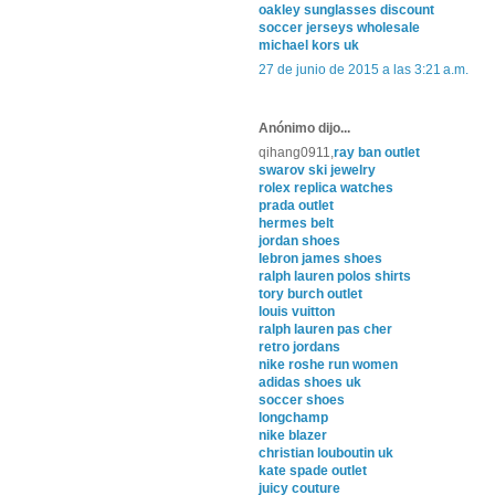
oakley sunglasses discount
soccer jerseys wholesale
michael kors uk
27 de junio de 2015 a las 3:21 a.m.
Anónimo dijo...
qihang0911,
ray ban outlet
swarov ski jewelry
rolex replica watches
prada outlet
hermes belt
jordan shoes
lebron james shoes
ralph lauren polos shirts
tory burch outlet
louis vuitton
ralph lauren pas cher
retro jordans
nike roshe run women
adidas shoes uk
soccer shoes
longchamp
nike blazer
christian louboutin uk
kate spade outlet
juicy couture