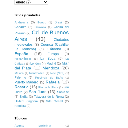
Sitios y ciudades
Andalucía
(3)
Brasil
(2)
Boedo
(1)
Caballito
(2)
Capilla del
Caminito
(1)
Cd. de Buenos
Rosario
(2)
Aires
(43)
Ciudades
medievales
(8)
Cuenca (Castilla-
La Mancha)
(5)
Córdoba
(8)
España
(16)
Europa
(9)
La Boca
(5)
Florianópolis
(1)
La
Mar
London
(4)
Madrid
(2)
Cañada
(1)
del Plata
(11)
Mendoza
(20)
Mexico
(1)
Montevideo
(1)
Nice (Niza)
(1)
Palermo
(3)
Provincia de BsAs
(1)
Rafaela
(12)
Puerto Madero
(5)
Rosario
(16)
San
Río de la Plata
(1)
San Juan
(13)
Isidro
(2)
Santa fe
(3)
Sicilia
(3)
Talavera de la Reina
(2)
United Kingdom
(3)
Villa Gesell
(2)
recoleta
(2)
Tópicos
Apunte preliminar
(1)