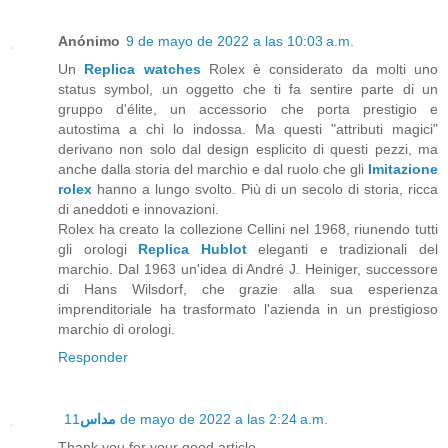
Anónimo
9 de mayo de 2022 a las 10:03 a.m.
Un
Replica watches
Rolex è considerato da molti uno
status symbol, un oggetto che ti fa sentire parte di un
gruppo d'élite, un accessorio che porta prestigio e
autostima a chi lo indossa. Ma questi "attributi magici"
derivano non solo dal design esplicito di questi pezzi, ma
anche dalla storia del marchio e dal ruolo che gli
Imitazione
rolex
hanno a lungo svolto. Più di un secolo di storia, ricca
di aneddoti e innovazioni.
Rolex ha creato la collezione Cellini nel 1968, riunendo tutti
gli orologi
Replica Hublot
eleganti e tradizionali del
marchio. Dal 1963 un'idea di André J. Heiniger, successore
di Hans Wilsdorf, che grazie alla sua esperienza
imprenditoriale ha trasformato l'azienda in un prestigioso
marchio di orologi.
Responder
مداس
11 de mayo de 2022 a las 2:24 a.m.
Thank you for your good article.