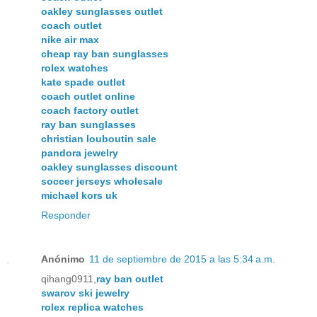
oakley sunglasses outlet
coach outlet
nike air max
cheap ray ban sunglasses
rolex watches
kate spade outlet
coach outlet online
coach factory outlet
ray ban sunglasses
christian louboutin sale
pandora jewelry
oakley sunglasses discount
soccer jerseys wholesale
michael kors uk
Responder
Anónimo
11 de septiembre de 2015 a las 5:34 a.m.
qihang0911,
ray ban outlet
swarov ski jewelry
rolex replica watches