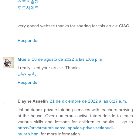
스포츠중계
토토사이트
very goood website thanks for sharing for this article CIAO
Responder
Music
18 de agosto de 2022 a las 1:06 p.m.
I really liked your article. Thanks.
رادیو جوان
Responder
Elayne Asselin
21 de diciembre de 2022 a las 8:17 a.m.
Jabodetabek private tutoring services with teachers arriving
at the house. Over numerous active tutors decide to teach
various skills and lessons for children to adults ... go to
https://privatmurah.vercel.app/les-privat-setiabudi-
murah.html
for more information