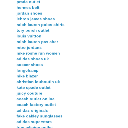
prada outlet
hermes belt
jordan shoes
lebron james shoes
ralph lauren polos shirts
tory burch outlet
louis vuitton
ralph lauren pas cher
retro jordans
nike roshe run women
adidas shoes uk
soccer shoes
longchamp
nike blazer
christian louboutin uk
kate spade outlet
juicy couture
coach outlet online
coach factory outlet
adidas originals
fake oakley sunglasses
adidas superstars
true religion outlet