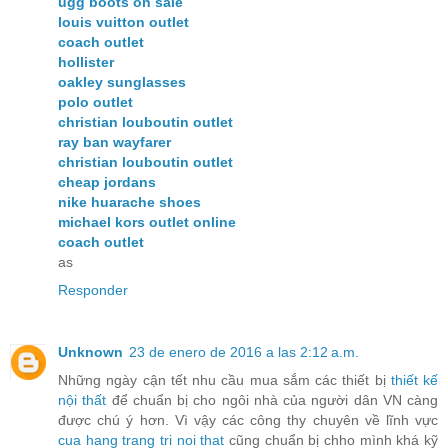
ugg boots on sale
louis vuitton outlet
coach outlet
hollister
oakley sunglasses
polo outlet
christian louboutin outlet
ray ban wayfarer
christian louboutin outlet
cheap jordans
nike huarache shoes
michael kors outlet online
coach outlet
as
Responder
Unknown
23 de enero de 2016 a las 2:12 a.m.
Những ngày cận tết nhu cầu mua sắm các thiết bị
thiết kế
nội thất
để chuẩn bị cho ngôi nhà của người dân VN càng
được chú ý hơn. Vì vậy các công thy chuyên về lĩnh vực
cua hang trang tri noi that
cũng chuẩn bị chho mình khá kỹ