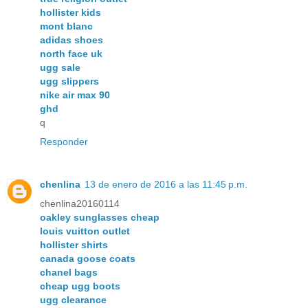
hollister kids
mont blanc
adidas shoes
north face uk
ugg sale
ugg slippers
nike air max 90
ghd
q
Responder
chenlina
13 de enero de 2016 a las 11:45 p.m.
chenlina20160114
oakley sunglasses cheap
louis vuitton outlet
hollister shirts
canada goose coats
chanel bags
cheap ugg boots
ugg clearance