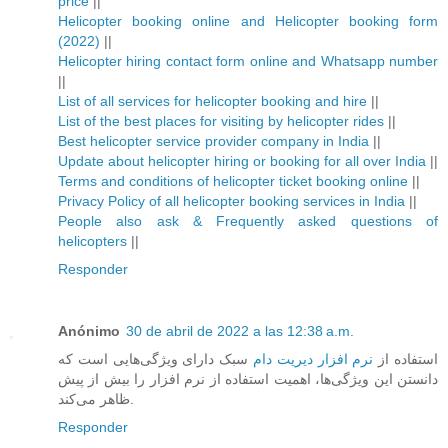
price
||
Helicopter booking online and Helicopter booking form
(2022)
||
Helicopter hiring contact form online and Whatsapp number
||
List of all services for helicopter booking and hire
||
List of the best places for visiting by helicopter rides
||
Best helicopter service provider company in India
||
Update about helicopter hiring or booking for all over India
||
Terms and conditions of helicopter ticket booking online
||
Privacy Policy of all helicopter booking services in India
||
People also ask & Frequently asked questions of
helicopters
||
Responder
Anónimo
30 de abril de 2022 a las 12:38 a.m.
استفاده از
نرم افزار دیریت دام
سبک دارای ویژگی‌هایی است که
دانستن این ویژگی‌ها، اهمیت استفاده از نرم افزار را بیش از پیش
ظاهر می‌کند.
Responder