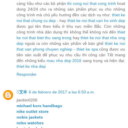
càng hầu như các bộ phận
thi cong noi that cong trinh
hoat
dong 24/24 cho ra những sản phẩm phục vụ cho những
công trình mà chủ yếu hướng đền các dịch vụ như:
thiet ke
noi that chung cu dep
- hay
thiet ke noi that can ho xinh dep
được gọi tên theo kiểu ở khu vực miền Bắc. Còn những
công trình nhà dân dụng thì không thể không nói đến
thiet
ke noi that biet thu sang trong
hay
thiet ke noi that nha ong
dep
ngoài ra còn những sản phẩm về bàn ghế
thiet ke noi
that van phong chuyen nghiep
-
thiet ke spa
cũng được ưu
tiên sản xuất để phục vụ nhu cầu thi công cận Tết mang
đến những kiểu
mau nha dep 2016
sang trọng và hiện đại.
thiet ke nha dep
Responder
艾丰
6 de febrero de 2017 a las 6:50 a.m.
jianbin0206
michael kors handbags
nike outlet store
nobis jackets
rolex watches