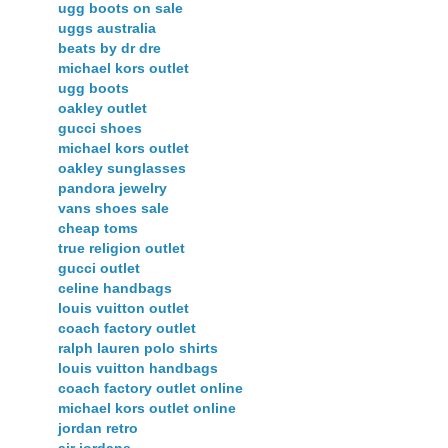
ugg boots on sale
uggs australia
beats by dr dre
michael kors outlet
ugg boots
oakley outlet
gucci shoes
michael kors outlet
oakley sunglasses
pandora jewelry
vans shoes sale
cheap toms
true religion outlet
gucci outlet
celine handbags
louis vuitton outlet
coach factory outlet
ralph lauren polo shirts
louis vuitton handbags
coach factory outlet online
michael kors outlet online
jordan retro
air jordans