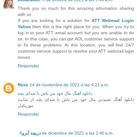
Thank you so much for this amazing information sharing
with us
If you are looking for a solution for
ATT Webmail Login
Yahoo
then this is the right place for you. When you try to
log in to your ATT email account but you are unable to do
so. In this case, you can get AOL customer service support
to fix these problems. At this location, you will find 24/7
customer service support to resolve your ATT webmail login
issues.
Responder
Reza
14 de noviembre de 2021 a las 4:21 a.m.
دانلود آهنگ مال خود من باش با صدای بچه
دانلود آهنگ شنیدنی مال خود من باش با صدای بچه از سایت
موزیکدل.
Responder
دریچه آبرو
8 de diciembre de 2021 a las 2:40 a.m.