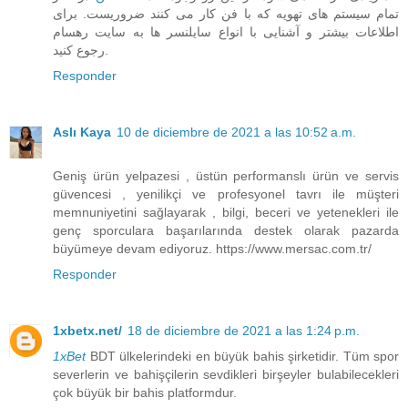
تمام سیستم های تهویه که با فن کار می کنند ضروریست. برای
اطلاعات بیشتر و آشنایی با انواع سایلنسر ها به سایت رهسام
رجوع کنید.
Responder
Aslı Kaya
10 de diciembre de 2021 a las 10:52 a.m.
Geniş ürün yelpazesi , üstün performanslı ürün ve servis
güvencesi , yenilikçi ve profesyonel tavrı ile müşteri
memnuniyetini sağlayarak , bilgi, beceri ve yetenekleri ile
genç sporculara başarılarında destek olarak pazarda
büyümeye devam ediyoruz. https://www.mersac.com.tr/
Responder
1xbetx.net/
18 de diciembre de 2021 a las 1:24 p.m.
1xBet
BDT ülkelerindeki en büyük bahis şirketidir. Tüm spor
severlerin ve bahişçilerin sevdikleri birşeyler bulabilecekleri
çok büyük bir bahis platformdur.