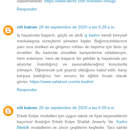
olabilmektedir.
https://www.denfx.com.tr/doktor-onlugu
Responder
cilt bakımı
28 de septiembre de 2020 a las 5:28 a.m.
İş hayatında başarılı, güçlü ve akıllı
iş kadını
kendi bireysel
markalaşma süreçlerini yöneten kişiler. Bağımsızlıklarının
yanı sıra üretken ve girişimci ruhları ile hepimiz için birer iyi
örnekler. Bu kadınlar öncelikle kariyerlerine odaklanıyor,
hem evleniyor, hem de başarılı bir şekilde iş hayatında yer
alıyorlar. İnandığınız ve savunabileceğiniz konularda
yılmayın. Öğrenecek çok şeyiniz olduğunu kabul edin, karşı
karşıya kaldığınız her sorunu bir eğitim fırsatı olarak
görün.
https://www.safaksol.com/is-kadini/
Responder
cilt bakımı
28 de septiembre de 2020 a las 6:59 a.m.
Erkek Kolye modelleri için uygun taksit ve fiyat seçeneklerini
kaçırma! Aradığın Erkek Kolye Shafak Jewerly 'de.
Kadın
Bileklik
modellerini ve zincir çeşitlerini keşfedin. Tarz sahibi