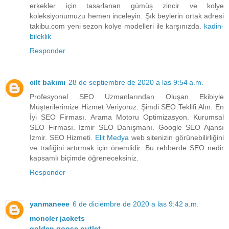
erkekler için tasarlanan gümüş zincir ve kolye
koleksiyonumuzu hemen inceleyin. Şık beylerin ortak adresi
takibu.com yeni sezon kolye modelleri ile karşınızda.
kadin-
bileklik
Responder
cilt bakımı
28 de septiembre de 2020 a las 9:54 a.m.
Profesyonel SEO Uzmanlarından Oluşan Ekibiyle
Müşterilerimize Hizmet Veriyoruz. Şimdi SEO Teklifi Alın. En
İyi SEO Firması. Arama Motoru Optimizasyon. Kurumsal
SEO Firması. İzmir SEO Danışmanı. Google SEO Ajansı
İzmir. SEO Hizmeti.
Elit Medya
web sitenizin görünebilirliğini
ve trafiğini artırmak için önemlidir. Bu rehberde SEO nedir
kapsamlı biçimde öğreneceksiniz.
Responder
yanmaneee
6 de diciembre de 2020 a las 9:42 a.m.
moncler jackets
golden goose outlet