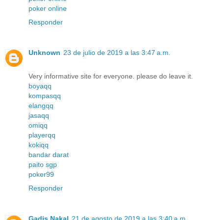
poker online
Responder
Unknown
23 de julio de 2019 a las 3:47 a.m.
Very informative site for everyone. please do leave it.
boyaqq
kompasqq
elangqq
jasaqq
omiqq
playerqq
kokiqq
bandar darat
paito sgp
poker99
Responder
Gadis Nakal
21 de agosto de 2019 a las 3:40 a.m.