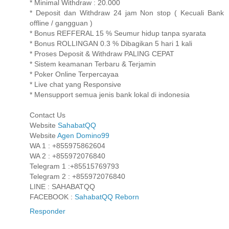
* Minimal Withdraw : 20.000
* Deposit dan Withdraw 24 jam Non stop ( Kecuali Bank
offline / gangguan )
* Bonus REFFERAL 15 % Seumur hidup tanpa syarata
* Bonus ROLLINGAN 0.3 % Dibagikan 5 hari 1 kali
* Proses Deposit & Withdraw PALING CEPAT
* Sistem keamanan Terbaru & Terjamin
* Poker Online Terpercayaa
* Live chat yang Responsive
* Mensupport semua jenis bank lokal di indonesia
Contact Us
Website
SahabatQQ
Website
Agen Domino99
WA 1 : +855975862604
WA 2 : +855972076840
Telegram 1 :+85515769793
Telegram 2 : +855972076840
LINE : SAHABATQQ
FACEBOOK :
SahabatQQ Reborn
Responder