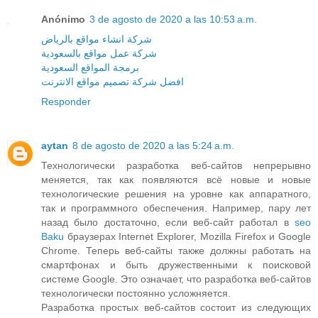
Anónimo
3 de agosto de 2020 a las 10:53 a.m.
شركة انشاء مواقع بالرياض
شركة عمل مواقع بالسعودية
برمجة المواقع السعودية
افضل شركة تصميم مواقع الانترنت
Responder
aytan
8 de agosto de 2020 a las 5:24 a.m.
Технологически разработка веб-сайтов непрерывно
меняется, так как появляются всё новые и новые
технологические решения на уровне как аппаратного,
так и программного обеспечения. Например, пару лет
назад было достаточно, если веб-сайт работал в
seo
Baku
браузерах Internet Explorer, Mozilla Firefox и Google
Chrome. Теперь веб-сайты также должны работать на
смартфонах и быть дружественными к поисковой
системе Google. Это означает, что разработка веб-сайтов
технологически постоянно усложняется.
Разработка простых веб-сайтов состоит из следующих