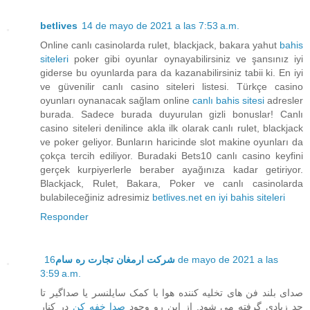
betlives
14 de mayo de 2021 a las 7:53 a.m.
Online canlı casinolarda rulet, blackjack, bakara yahut
bahis
siteleri
poker gibi oyunlar oynayabilirsiniz ve şansınız iyi
giderse bu oyunlarda para da kazanabilirsiniz tabii ki. En iyi
ve güvenilir canlı casino siteleri listesi. Türkçe casino
oyunları oynanacak sağlam online
canlı bahis sitesi
adresler
burada. Sadece burada duyurulan gizli bonuslar! Canlı
casino siteleri denilince akla ilk olarak canlı rulet, blackjack
ve poker geliyor. Bunların haricinde slot makine oyunları da
çokça tercih ediliyor. Buradaki Bets10 canlı casino keyfini
gerçek kurpiyerlerle beraber ayağınıza kadar getiriyor.
Blackjack, Rulet, Bakara, Poker ve canlı casinolarda
bulabileceğiniz adresimiz
betlives.net en iyi bahis siteleri
Responder
16 de mayo de 2021 a las
شرکت ارمغان تجارت ره سام
3:59 a.m.
صدای بلند فن های تخلیه کننده هوا با کمک سایلنسر یا صداگیر تا
حد زیادی گرفته می شود. از این رو وجود
صدا خفه کن
در کنار