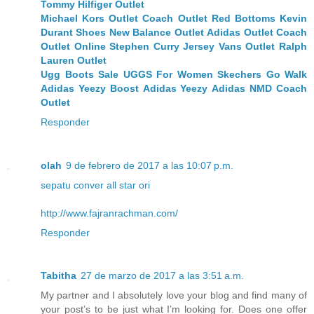
Tommy Hilfiger Outlet
Michael Kors Outlet
Coach Outlet
Red Bottoms
Kevin
Durant Shoes
New Balance Outlet
Adidas Outlet
Coach
Outlet Online
Stephen Curry Jersey
Vans Outlet
Ralph
Lauren Outlet
Ugg Boots Sale
UGGS For Women
Skechers Go Walk
Adidas Yeezy Boost
Adidas Yeezy
Adidas NMD
Coach
Outlet
Responder
olah
9 de febrero de 2017 a las 10:07 p.m.
sepatu conver all star ori
http://www.fajranrachman.com/
Responder
Tabitha
27 de marzo de 2017 a las 3:51 a.m.
My partner and I absolutely love your blog and find many of
your post’s to be just what I’m looking for. Does one offer