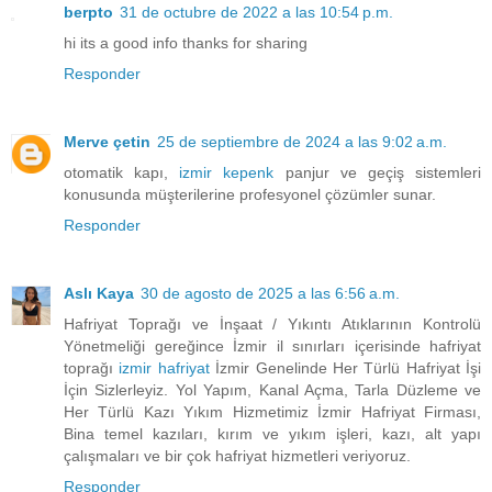
berpto
31 de octubre de 2022 a las 10:54 p.m.
hi its a good info thanks for sharing
Responder
Merve çetin
25 de septiembre de 2024 a las 9:02 a.m.
otomatik kapı,
izmir kepenk
panjur ve geçiş sistemleri
konusunda müşterilerine profesyonel çözümler sunar.
Responder
Aslı Kaya
30 de agosto de 2025 a las 6:56 a.m.
Hafriyat Toprağı ve İnşaat / Yıkıntı Atıklarının Kontrolü
Yönetmeliği gereğince İzmir il sınırları içerisinde hafriyat
toprağı
izmir hafriyat
İzmir Genelinde Her Türlü Hafriyat İşi
İçin Sizlerleyiz. Yol Yapım, Kanal Açma, Tarla Düzleme ve
Her Türlü Kazı Yıkım Hizmetimiz İzmir Hafriyat Firması,
Bina temel kazıları, kırım ve yıkım işleri, kazı, alt yapı
çalışmaları ve bir çok hafriyat hizmetleri veriyoruz.
Responder