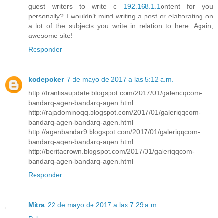
guest writers to write c
192.168.1.1
ontent for you
personally? I wouldn’t mind writing a post or elaborating on
a lot of the subjects you write in relation to here. Again,
awesome site!
Responder
kodepoker
7 de mayo de 2017 a las 5:12 a.m.
http://franlisaupdate.blogspot.com/2017/01/galeriqqcom-
bandarq-agen-bandarq-agen.html
http://rajadominoqq.blogspot.com/2017/01/galeriqqcom-
bandarq-agen-bandarq-agen.html
http://agenbandar9.blogspot.com/2017/01/galeriqqcom-
bandarq-agen-bandarq-agen.html
http://beritacrown.blogspot.com/2017/01/galeriqqcom-
bandarq-agen-bandarq-agen.html
Responder
Mitra
22 de mayo de 2017 a las 7:29 a.m.