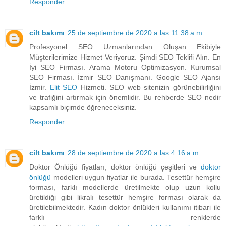
Responder
cilt bakımı
25 de septiembre de 2020 a las 11:38 a.m.
Profesyonel SEO Uzmanlarından Oluşan Ekibiyle
Müşterilerimize Hizmet Veriyoruz. Şimdi SEO Teklifi Alın. En
İyi SEO Firması. Arama Motoru Optimizasyon. Kurumsal
SEO Firması. İzmir SEO Danışmanı. Google SEO Ajansı
İzmir.
Elit SEO
Hizmeti. SEO web sitenizin görünebilirliğini
ve trafiğini artırmak için önemlidir. Bu rehberde SEO nedir
kapsamlı biçimde öğreneceksiniz.
Responder
cilt bakımı
28 de septiembre de 2020 a las 4:16 a.m.
Doktor Önlüğü fiyatları, doktor önlüğü çeşitleri ve
doktor
önlüğü
modelleri uygun fiyatlar ile burada. Tesettür hemşire
forması, farklı modellerde üretilmekte olup uzun kollu
üretildiği gibi likralı tesettür hemşire forması olarak da
üretilebilmektedir. Kadın doktor önlükleri kullanımı itibari ile
farklı renklerde