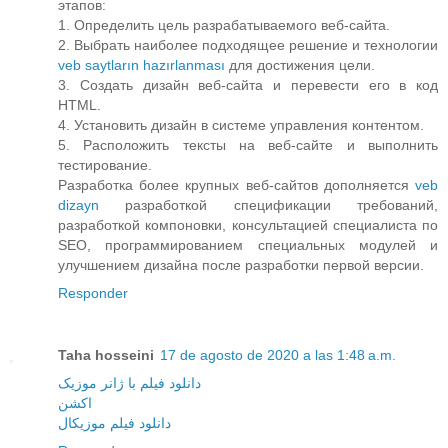
этапов:
1. Определить цель разрабатываемого веб-сайта.
2. Выбрать наиболее подходящее решение и технологии
veb saytların hazırlanması
для достижения цели.
3. Создать дизайн веб-сайта и перевести его в код
HTML.
4. Установить дизайн в системе управления контентом.
5. Расположить тексты на веб-сайте и выполнить
тестирование.
Разработка более крупных веб-сайтов дополняется
veb
dizayn
разработкой спецификации требований,
разработкой компоновки, консультацией специалиста по
SEO, программированием специальных модулей и
улучшением дизайна после разработки первой версии.
Responder
Taha hosseini
17 de agosto de 2020 a las 1:48 a.m.
دانلود فیلم با ژانر موزیک
اکشن
دانلود فیلم موزیکال