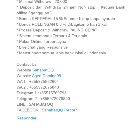
* Minimal Withdraw : 20.000
* Deposit dan Withdraw 24 jam Non stop ( Kecuali Bank
offline / gangguan )
* Bonus REFFERAL 15 % Seumur hidup tanpa syarata
* Bonus ROLLINGAN 0.3 % Dibagikan 5 hari 1 kali
* Proses Deposit & Withdraw PALING CEPAT
* Sistem keamanan Terbaru & Terjamin
* Poker Online Terpercayaa
* Live chat yang Responsive
* Mensupport semua jenis bank lokal di indonesia
Contact Us
Website
SahabatQQ
Website
Agen Domino99
WA 1 : +855975862604
WA 2 : +855972076840
Telegram 1 :+85515769793
Telegram 2 : +855972076840
LINE : SAHABATQQ
FACEBOOK :
SahabatQQ Reborn
Responder