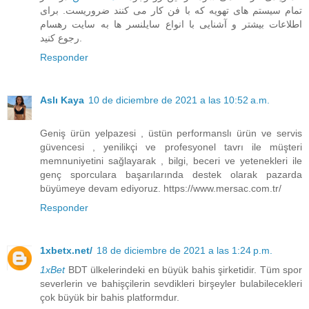
تمام سیستم های تهویه که با فن کار می کنند ضروریست. برای
اطلاعات بیشتر و آشنایی با انواع سایلنسر ها به سایت رهسام
رجوع کنید.
Responder
Aslı Kaya
10 de diciembre de 2021 a las 10:52 a.m.
Geniş ürün yelpazesi , üstün performanslı ürün ve servis
güvencesi , yenilikçi ve profesyonel tavrı ile müşteri
memnuniyetini sağlayarak , bilgi, beceri ve yetenekleri ile
genç sporculara başarılarında destek olarak pazarda
büyümeye devam ediyoruz. https://www.mersac.com.tr/
Responder
1xbetx.net/
18 de diciembre de 2021 a las 1:24 p.m.
1xBet
BDT ülkelerindeki en büyük bahis şirketidir. Tüm spor
severlerin ve bahişçilerin sevdikleri birşeyler bulabilecekleri
çok büyük bir bahis platformdur.