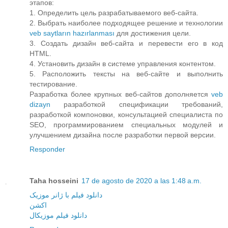
этапов:
1. Определить цель разрабатываемого веб-сайта.
2. Выбрать наиболее подходящее решение и технологии
veb saytların hazırlanması
для достижения цели.
3. Создать дизайн веб-сайта и перевести его в код
HTML.
4. Установить дизайн в системе управления контентом.
5. Расположить тексты на веб-сайте и выполнить
тестирование.
Разработка более крупных веб-сайтов дополняется
veb
dizayn
разработкой спецификации требований,
разработкой компоновки, консультацией специалиста по
SEO, программированием специальных модулей и
улучшением дизайна после разработки первой версии.
Responder
Taha hosseini
17 de agosto de 2020 a las 1:48 a.m.
دانلود فیلم با ژانر موزیک
اکشن
دانلود فیلم موزیکال