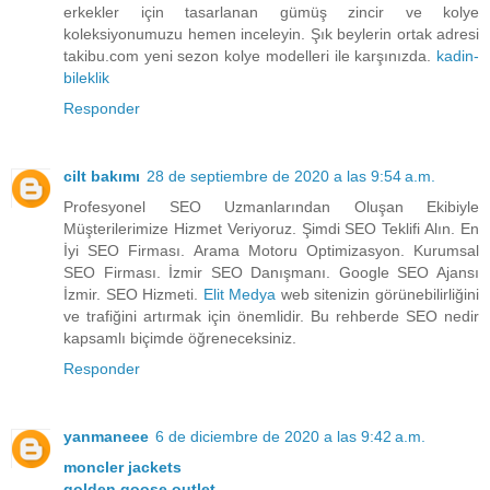
erkekler için tasarlanan gümüş zincir ve kolye
koleksiyonumuzu hemen inceleyin. Şık beylerin ortak adresi
takibu.com yeni sezon kolye modelleri ile karşınızda.
kadin-
bileklik
Responder
cilt bakımı
28 de septiembre de 2020 a las 9:54 a.m.
Profesyonel SEO Uzmanlarından Oluşan Ekibiyle
Müşterilerimize Hizmet Veriyoruz. Şimdi SEO Teklifi Alın. En
İyi SEO Firması. Arama Motoru Optimizasyon. Kurumsal
SEO Firması. İzmir SEO Danışmanı. Google SEO Ajansı
İzmir. SEO Hizmeti.
Elit Medya
web sitenizin görünebilirliğini
ve trafiğini artırmak için önemlidir. Bu rehberde SEO nedir
kapsamlı biçimde öğreneceksiniz.
Responder
yanmaneee
6 de diciembre de 2020 a las 9:42 a.m.
moncler jackets
golden goose outlet