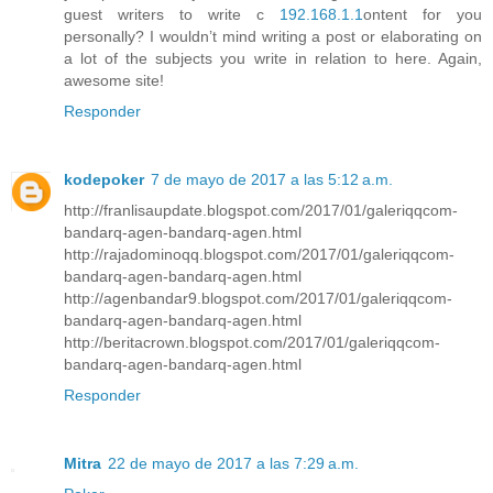
guest writers to write c
192.168.1.1
ontent for you
personally? I wouldn’t mind writing a post or elaborating on
a lot of the subjects you write in relation to here. Again,
awesome site!
Responder
kodepoker
7 de mayo de 2017 a las 5:12 a.m.
http://franlisaupdate.blogspot.com/2017/01/galeriqqcom-
bandarq-agen-bandarq-agen.html
http://rajadominoqq.blogspot.com/2017/01/galeriqqcom-
bandarq-agen-bandarq-agen.html
http://agenbandar9.blogspot.com/2017/01/galeriqqcom-
bandarq-agen-bandarq-agen.html
http://beritacrown.blogspot.com/2017/01/galeriqqcom-
bandarq-agen-bandarq-agen.html
Responder
Mitra
22 de mayo de 2017 a las 7:29 a.m.