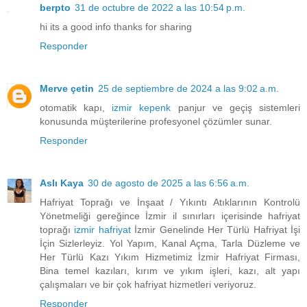
berpto
31 de octubre de 2022 a las 10:54 p.m.
hi its a good info thanks for sharing
Responder
Merve çetin
25 de septiembre de 2024 a las 9:02 a.m.
otomatik kapı,
izmir kepenk
panjur ve geçiş sistemleri
konusunda müşterilerine profesyonel çözümler sunar.
Responder
Aslı Kaya
30 de agosto de 2025 a las 6:56 a.m.
Hafriyat Toprağı ve İnşaat / Yıkıntı Atıklarının Kontrolü
Yönetmeliği gereğince İzmir il sınırları içerisinde hafriyat
toprağı
izmir hafriyat
İzmir Genelinde Her Türlü Hafriyat İşi
İçin Sizlerleyiz. Yol Yapım, Kanal Açma, Tarla Düzleme ve
Her Türlü Kazı Yıkım Hizmetimiz İzmir Hafriyat Firması,
Bina temel kazıları, kırım ve yıkım işleri, kazı, alt yapı
çalışmaları ve bir çok hafriyat hizmetleri veriyoruz.
Responder