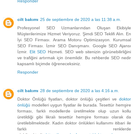
Responder
cilt bakımı
25 de septiembre de 2020 a las 11:38 a.m.
Profesyonel SEO Uzmanlarından Oluşan Ekibiyle
Müşterilerimize Hizmet Veriyoruz. Şimdi SEO Teklifi Alın. En
İyi SEO Firması. Arama Motoru Optimizasyon. Kurumsal
SEO Firması. İzmir SEO Danışmanı. Google SEO Ajansı
İzmir.
Elit SEO
Hizmeti. SEO web sitenizin görünebilirliğini
ve trafiğini artırmak için önemlidir. Bu rehberde SEO nedir
kapsamlı biçimde öğreneceksiniz.
Responder
cilt bakımı
28 de septiembre de 2020 a las 4:16 a.m.
Doktor Önlüğü fiyatları, doktor önlüğü çeşitleri ve
doktor
önlüğü
modelleri uygun fiyatlar ile burada. Tesettür hemşire
forması, farklı modellerde üretilmekte olup uzun kollu
üretildiği gibi likralı tesettür hemşire forması olarak da
üretilebilmektedir. Kadın doktor önlükleri kullanımı itibari ile
farklı renklerde