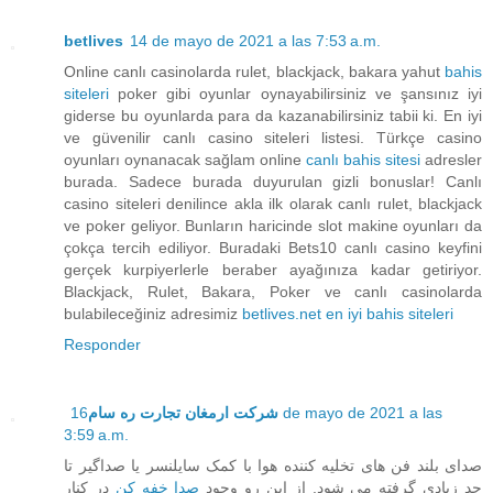
betlives
14 de mayo de 2021 a las 7:53 a.m.
Online canlı casinolarda rulet, blackjack, bakara yahut
bahis
siteleri
poker gibi oyunlar oynayabilirsiniz ve şansınız iyi
giderse bu oyunlarda para da kazanabilirsiniz tabii ki. En iyi
ve güvenilir canlı casino siteleri listesi. Türkçe casino
oyunları oynanacak sağlam online
canlı bahis sitesi
adresler
burada. Sadece burada duyurulan gizli bonuslar! Canlı
casino siteleri denilince akla ilk olarak canlı rulet, blackjack
ve poker geliyor. Bunların haricinde slot makine oyunları da
çokça tercih ediliyor. Buradaki Bets10 canlı casino keyfini
gerçek kurpiyerlerle beraber ayağınıza kadar getiriyor.
Blackjack, Rulet, Bakara, Poker ve canlı casinolarda
bulabileceğiniz adresimiz
betlives.net en iyi bahis siteleri
Responder
16 de mayo de 2021 a las
شرکت ارمغان تجارت ره سام
3:59 a.m.
صدای بلند فن های تخلیه کننده هوا با کمک سایلنسر یا صداگیر تا
حد زیادی گرفته می شود. از این رو وجود
صدا خفه کن
در کنار