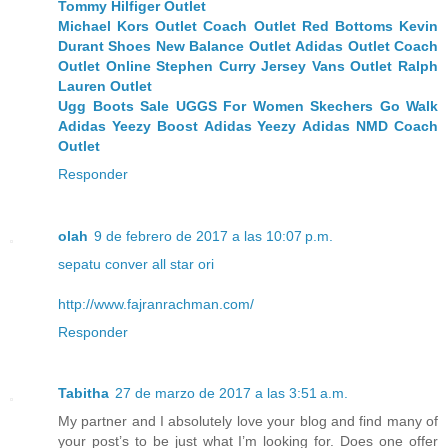
Tommy Hilfiger Outlet
Michael Kors Outlet
Coach Outlet
Red Bottoms
Kevin
Durant Shoes
New Balance Outlet
Adidas Outlet
Coach
Outlet Online
Stephen Curry Jersey
Vans Outlet
Ralph
Lauren Outlet
Ugg Boots Sale
UGGS For Women
Skechers Go Walk
Adidas Yeezy Boost
Adidas Yeezy
Adidas NMD
Coach
Outlet
Responder
olah
9 de febrero de 2017 a las 10:07 p.m.
sepatu conver all star ori
http://www.fajranrachman.com/
Responder
Tabitha
27 de marzo de 2017 a las 3:51 a.m.
My partner and I absolutely love your blog and find many of
your post’s to be just what I’m looking for. Does one offer