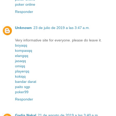
poker online
Responder
Unknown
23 de julio de 2019 a las 3:47 a.m.
Very informative site for everyone. please do leave it.
boyaqq
kompasqq
elangqq
jasaqq
omiqq
playerqq
kokiqq
bandar darat
paito sgp
poker99
Responder
Gadis Nakal
21 de agosto de 2019 a las 3:40 a.m.