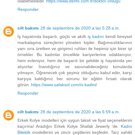
olabilmektedir.
https://www.denfx.com.tr/doktor-onlugu
Responder
cilt bakımı
28 de septiembre de 2020 a las 5:28 a.m.
İş hayatında başarılı, güçlü ve akıllı
iş kadını
kendi bireysel
markalaşma süreçlerini yöneten kişiler. Bağımsızlıklarının
yanı sıra üretken ve girişimci ruhları ile hepimiz için birer iyi
örnekler. Bu kadınlar öncelikle kariyerlerine odaklanıyor,
hem evleniyor, hem de başarılı bir şekilde iş hayatında yer
alıyorlar. İnandığınız ve savunabileceğiniz konularda
yılmayın. Öğrenecek çok şeyiniz olduğunu kabul edin, karşı
karşıya kaldığınız her sorunu bir eğitim fırsatı olarak
görün.
https://www.safaksol.com/is-kadini/
Responder
cilt bakımı
28 de septiembre de 2020 a las 6:59 a.m.
Erkek Kolye modelleri için uygun taksit ve fiyat seçeneklerini
kaçırma! Aradığın Erkek Kolye Shafak Jewerly 'de.
Kadın
Bileklik
modellerini ve zincir çeşitlerini keşfedin. Tarz sahibi