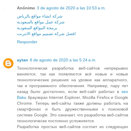
Anónimo
3 de agosto de 2020 a las 10:53 a.m.
شركة انشاء مواقع بالرياض
شركة عمل مواقع بالسعودية
برمجة المواقع السعودية
افضل شركة تصميم مواقع الانترنت
Responder
aytan
8 de agosto de 2020 a las 5:24 a.m.
Технологически разработка веб-сайтов непрерывно
меняется, так как появляются всё новые и новые
технологические решения на уровне как аппаратного,
так и программного обеспечения. Например, пару лет
назад было достаточно, если веб-сайт работал в
seo
Baku
браузерах Internet Explorer, Mozilla Firefox и Google
Chrome. Теперь веб-сайты также должны работать на
смартфонах и быть дружественными к поисковой
системе Google. Это означает, что разработка веб-сайтов
технологически постоянно усложняется.
Разработка простых веб-сайтов состоит из следующих