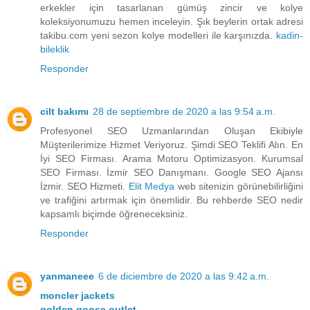
erkekler için tasarlanan gümüş zincir ve kolye
koleksiyonumuzu hemen inceleyin. Şık beylerin ortak adresi
takibu.com yeni sezon kolye modelleri ile karşınızda.
kadin-
bileklik
Responder
cilt bakımı
28 de septiembre de 2020 a las 9:54 a.m.
Profesyonel SEO Uzmanlarından Oluşan Ekibiyle
Müşterilerimize Hizmet Veriyoruz. Şimdi SEO Teklifi Alın. En
İyi SEO Firması. Arama Motoru Optimizasyon. Kurumsal
SEO Firması. İzmir SEO Danışmanı. Google SEO Ajansı
İzmir. SEO Hizmeti.
Elit Medya
web sitenizin görünebilirliğini
ve trafiğini artırmak için önemlidir. Bu rehberde SEO nedir
kapsamlı biçimde öğreneceksiniz.
Responder
yanmaneee
6 de diciembre de 2020 a las 9:42 a.m.
moncler jackets
golden goose outlet