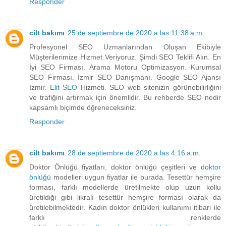
Responder
cilt bakımı
25 de septiembre de 2020 a las 11:38 a.m.
Profesyonel SEO Uzmanlarından Oluşan Ekibiyle
Müşterilerimize Hizmet Veriyoruz. Şimdi SEO Teklifi Alın. En
İyi SEO Firması. Arama Motoru Optimizasyon. Kurumsal
SEO Firması. İzmir SEO Danışmanı. Google SEO Ajansı
İzmir.
Elit SEO
Hizmeti. SEO web sitenizin görünebilirliğini
ve trafiğini artırmak için önemlidir. Bu rehberde SEO nedir
kapsamlı biçimde öğreneceksiniz.
Responder
cilt bakımı
28 de septiembre de 2020 a las 4:16 a.m.
Doktor Önlüğü fiyatları, doktor önlüğü çeşitleri ve
doktor
önlüğü
modelleri uygun fiyatlar ile burada. Tesettür hemşire
forması, farklı modellerde üretilmekte olup uzun kollu
üretildiği gibi likralı tesettür hemşire forması olarak da
üretilebilmektedir. Kadın doktor önlükleri kullanımı itibari ile
farklı renklerde