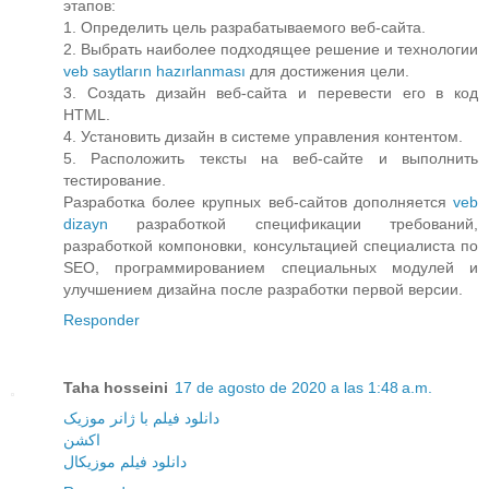
этапов:
1. Определить цель разрабатываемого веб-сайта.
2. Выбрать наиболее подходящее решение и технологии
veb saytların hazırlanması
для достижения цели.
3. Создать дизайн веб-сайта и перевести его в код
HTML.
4. Установить дизайн в системе управления контентом.
5. Расположить тексты на веб-сайте и выполнить
тестирование.
Разработка более крупных веб-сайтов дополняется
veb
dizayn
разработкой спецификации требований,
разработкой компоновки, консультацией специалиста по
SEO, программированием специальных модулей и
улучшением дизайна после разработки первой версии.
Responder
Taha hosseini
17 de agosto de 2020 a las 1:48 a.m.
دانلود فیلم با ژانر موزیک
اکشن
دانلود فیلم موزیکال