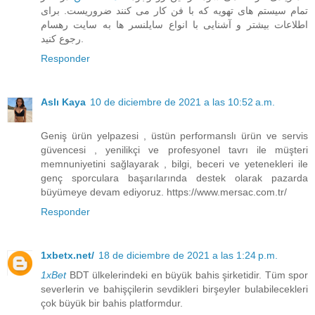
تمام سیستم های تهویه که با فن کار می کنند ضروریست. برای
اطلاعات بیشتر و آشنایی با انواع سایلنسر ها به سایت رهسام
رجوع کنید.
Responder
Aslı Kaya
10 de diciembre de 2021 a las 10:52 a.m.
Geniş ürün yelpazesi , üstün performanslı ürün ve servis
güvencesi , yenilikçi ve profesyonel tavrı ile müşteri
memnuniyetini sağlayarak , bilgi, beceri ve yetenekleri ile
genç sporculara başarılarında destek olarak pazarda
büyümeye devam ediyoruz. https://www.mersac.com.tr/
Responder
1xbetx.net/
18 de diciembre de 2021 a las 1:24 p.m.
1xBet
BDT ülkelerindeki en büyük bahis şirketidir. Tüm spor
severlerin ve bahişçilerin sevdikleri birşeyler bulabilecekleri
çok büyük bir bahis platformdur.