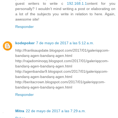
guest writers to write c
192.168.1.1
ontent for you
personally? I wouldn’t mind writing a post or elaborating on
a lot of the subjects you write in relation to here. Again,
awesome site!
Responder
kodepoker
7 de mayo de 2017 a las 5:12 a.m.
http://franlisaupdate.blogspot.com/2017/01/galeriqqcom-
bandarq-agen-bandarq-agen.html
http://rajadominoqq.blogspot.com/2017/01/galeriqqcom-
bandarq-agen-bandarq-agen.html
http://agenbandar9.blogspot.com/2017/01/galeriqqcom-
bandarq-agen-bandarq-agen.html
http://beritacrown.blogspot.com/2017/01/galeriqqcom-
bandarq-agen-bandarq-agen.html
Responder
Mitra
22 de mayo de 2017 a las 7:29 a.m.