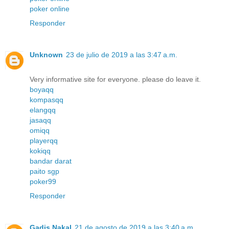
poker online
Responder
Unknown
23 de julio de 2019 a las 3:47 a.m.
Very informative site for everyone. please do leave it.
boyaqq
kompasqq
elangqq
jasaqq
omiqq
playerqq
kokiqq
bandar darat
paito sgp
poker99
Responder
Gadis Nakal
21 de agosto de 2019 a las 3:40 a.m.