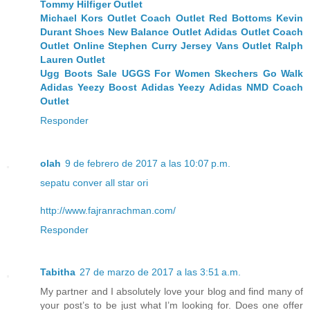
Tommy Hilfiger Outlet
Michael Kors Outlet
Coach Outlet
Red Bottoms
Kevin
Durant Shoes
New Balance Outlet
Adidas Outlet
Coach
Outlet Online
Stephen Curry Jersey
Vans Outlet
Ralph
Lauren Outlet
Ugg Boots Sale
UGGS For Women
Skechers Go Walk
Adidas Yeezy Boost
Adidas Yeezy
Adidas NMD
Coach
Outlet
Responder
olah
9 de febrero de 2017 a las 10:07 p.m.
sepatu conver all star ori
http://www.fajranrachman.com/
Responder
Tabitha
27 de marzo de 2017 a las 3:51 a.m.
My partner and I absolutely love your blog and find many of
your post’s to be just what I’m looking for. Does one offer