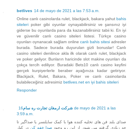
betlives
14 de mayo de 2021 a las 7:53 a.m.
Online canlı casinolarda rulet, blackjack, bakara yahut
bahis
siteleri
poker gibi oyunlar oynayabilirsiniz ve şansınız iyi
giderse bu oyunlarda para da kazanabilirsiniz tabii ki. En iyi
ve güvenilir canlı casino siteleri listesi. Türkçe casino
oyunları oynanacak sağlam online
canlı bahis sitesi
adresler
burada. Sadece burada duyurulan gizli bonuslar! Canlı
casino siteleri denilince akla ilk olarak canlı rulet, blackjack
ve poker geliyor. Bunların haricinde slot makine oyunları da
çokça tercih ediliyor. Buradaki Bets10 canlı casino keyfini
gerçek kurpiyerlerle beraber ayağınıza kadar getiriyor.
Blackjack, Rulet, Bakara, Poker ve canlı casinolarda
bulabileceğiniz adresimiz
betlives.net en iyi bahis siteleri
Responder
16 de mayo de 2021 a las
شرکت ارمغان تجارت ره سام
3:59 a.m.
صدای بلند فن های تخلیه کننده هوا با کمک سایلنسر یا صداگیر تا
حد زیادی گرفته می شود. از این رو وجود
صدا خفه کن
در کنار