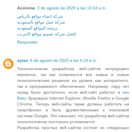
Anónimo
3 de agosto de 2020 a las 10:53 a.m.
شركة انشاء مواقع بالرياض
شركة عمل مواقع بالسعودية
برمجة المواقع السعودية
افضل شركة تصميم مواقع الانترنت
Responder
aytan
8 de agosto de 2020 a las 5:24 a.m.
Технологически разработка веб-сайтов непрерывно
меняется, так как появляются всё новые и новые
технологические решения на уровне как аппаратного,
так и программного обеспечения. Например, пару лет
назад было достаточно, если веб-сайт работал в
seo
Baku
браузерах Internet Explorer, Mozilla Firefox и Google
Chrome. Теперь веб-сайты также должны работать на
смартфонах и быть дружественными к поисковой
системе Google. Это означает, что разработка веб-сайтов
технологически постоянно усложняется.
Разработка простых веб-сайтов состоит из следующих