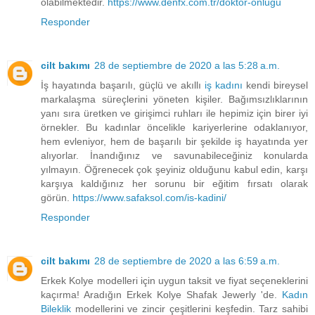
olabilmektedir.
https://www.denfx.com.tr/doktor-onlugu
Responder
cilt bakımı
28 de septiembre de 2020 a las 5:28 a.m.
İş hayatında başarılı, güçlü ve akıllı
iş kadını
kendi bireysel
markalaşma süreçlerini yöneten kişiler. Bağımsızlıklarının
yanı sıra üretken ve girişimci ruhları ile hepimiz için birer iyi
örnekler. Bu kadınlar öncelikle kariyerlerine odaklanıyor,
hem evleniyor, hem de başarılı bir şekilde iş hayatında yer
alıyorlar. İnandığınız ve savunabileceğiniz konularda
yılmayın. Öğrenecek çok şeyiniz olduğunu kabul edin, karşı
karşıya kaldığınız her sorunu bir eğitim fırsatı olarak
görün.
https://www.safaksol.com/is-kadini/
Responder
cilt bakımı
28 de septiembre de 2020 a las 6:59 a.m.
Erkek Kolye modelleri için uygun taksit ve fiyat seçeneklerini
kaçırma! Aradığın Erkek Kolye Shafak Jewerly 'de.
Kadın
Bileklik
modellerini ve zincir çeşitlerini keşfedin. Tarz sahibi