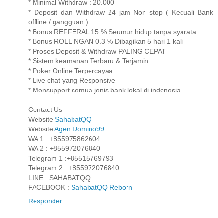
* Minimal Withdraw : 20.000
* Deposit dan Withdraw 24 jam Non stop ( Kecuali Bank
offline / gangguan )
* Bonus REFFERAL 15 % Seumur hidup tanpa syarata
* Bonus ROLLINGAN 0.3 % Dibagikan 5 hari 1 kali
* Proses Deposit & Withdraw PALING CEPAT
* Sistem keamanan Terbaru & Terjamin
* Poker Online Terpercayaa
* Live chat yang Responsive
* Mensupport semua jenis bank lokal di indonesia
Contact Us
Website
SahabatQQ
Website
Agen Domino99
WA 1 : +855975862604
WA 2 : +855972076840
Telegram 1 :+85515769793
Telegram 2 : +855972076840
LINE : SAHABATQQ
FACEBOOK :
SahabatQQ Reborn
Responder