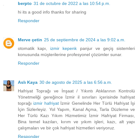
berpto
31 de octubre de 2022 a las 10:54 p.m.
hi its a good info thanks for sharing
Responder
Merve çetin
25 de septiembre de 2024 a las 9:02 a.m.
otomatik kapı,
izmir kepenk
panjur ve geçiş sistemleri
konusunda müşterilerine profesyonel çözümler sunar.
Responder
Aslı Kaya
30 de agosto de 2025 a las 6:56 a.m.
Hafriyat Toprağı ve İnşaat / Yıkıntı Atıklarının Kontrolü
Yönetmeliği gereğince İzmir il sınırları içerisinde hafriyat
toprağı
izmir hafriyat
İzmir Genelinde Her Türlü Hafriyat İşi
İçin Sizlerleyiz. Yol Yapım, Kanal Açma, Tarla Düzleme ve
Her Türlü Kazı Yıkım Hizmetimiz İzmir Hafriyat Firması,
Bina temel kazıları, kırım ve yıkım işleri, kazı, alt yapı
çalışmaları ve bir çok hafriyat hizmetleri veriyoruz.
Responder