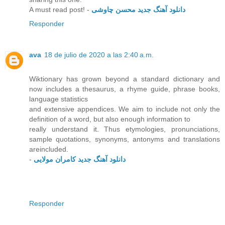
A must read post! -
دانلود آهنگ جدید محسن چاوشی
Responder
ava
18 de julio de 2020 a las 2:40 a.m.
Wiktionary has grown beyond a standard dictionary and
now includes a thesaurus, a rhyme guide, phrase books,
language statistics
and extensive appendices. We aim to include not only the
definition of a word, but also enough information to
really understand it. Thus etymologies, pronunciations,
sample quotations, synonyms, antonyms and translations
areincluded.
-
دانلود آهنگ جدید کامران مولایی
Responder