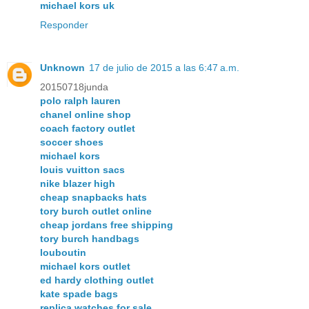
michael kors uk
Responder
Unknown
17 de julio de 2015 a las 6:47 a.m.
20150718junda
polo ralph lauren
chanel online shop
coach factory outlet
soccer shoes
michael kors
louis vuitton sacs
nike blazer high
cheap snapbacks hats
tory burch outlet online
cheap jordans free shipping
tory burch handbags
louboutin
michael kors outlet
ed hardy clothing outlet
kate spade bags
replica watches for sale