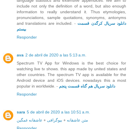
language statistics and extensive appendices. We aim to
include not only the definition of a word, but also enough
information to really understand it. Thus etymologies,
pronunciations, sample quotations, synonyms, antonyms
and translations are included. -
دانلود سریال کرگدن قسمت
بیستم
Responder
ava
2 de abril de 2020 a las 5:13 a.m.
Spectrum TV App for Windows is the best choice for
watching live tv shows. this app made by united states and
other countries. The spectrum TV app is available for the
Android device and iOS devices. nowadays this a most
popular in worldwide. -
دانلود سریال هم گناه قسمت پنجم
Responder
sara
5 de abril de 2020 a las 10:51 a.m.
عاشقانه غمگین
+
بیوگرافی
+
متن عاشقانه
Responder