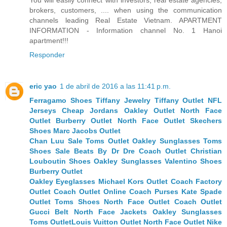
brokers, customers, .... when using the communication
channels leading Real Estate Vietnam. APARTMENT
INFORMATION - Information channel No. 1 Hanoi
apartment!!!
Responder
eric yao
1 de abril de 2016 a las 11:41 p.m.
Ferragamo Shoes
Tiffany Jewelry
Tiffany Outlet
NFL
Jerseys
Cheap Jordans
Oakley Outlet
North Face
Outlet
Burberry Outlet
North Face Outlet
Skechers
Shoes
Marc Jacobs Outlet
Chan Luu Sale
Toms Outlet
Oakley Sunglasses
Toms
Shoes Sale
Beats By Dr Dre
Coach Outlet
Christian
Louboutin Shoes
Oakley Sunglasses
Valentino Shoes
Burberry Outlet
Oakley Eyeglasses
Michael Kors Outlet
Coach Factory
Outlet
Coach Outlet Online
Coach Purses
Kate Spade
Outlet
Toms Shoes
North Face Outlet
Coach Outlet
Gucci Belt
North Face Jackets
Oakley Sunglasses
Toms Outlet
Louis Vuitton Outlet
North Face Outlet
Nike