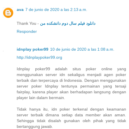
ava
7 de junio de 2020 a las 2:13 a.m.
Thank You -
دانلود فیلم سال دوم دانشکده من
Responder
idnplay poker99
10 de junio de 2020 a las 1:08 a.m.
http://idnplaypoker99.org
Idnplay poker99 adalah situs poker online yang
menggunakan server idn sekaligus menjadi agen poker
terbaik dan terpercaya di Indonesia. Dengan menggunakan
server poker Idnplay tentunya permainan yang tersaji
fairplay, karena player akan berhadapan langsung dengan
player lain dalam bermain.
Tidak hanya itu, idn poker terkenal dengan keamanan
server terbaik dimana setiap data member akan aman.
Sehingga tidak disalah gunakan oleh pihak yang tidak
bertanggung jawab.