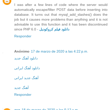
I was after a few lines of code where the server would
automatically escape/filter POST data before inserting into
database. It turns out that mysql_add_slashes() does the
job but it causes more problems than anything and it is not
advisable to use this function and it has been discontinued
since PHP 6.0 -
دانلود فیلم کروکودیل
Responder
Anónimo
17 de marzo de 2020 a las 4:22 p.m.
دانلود آهنگ جدید
دانلود آهنگ ایرانی
آهنگ جدید ایرانی
آهنگ جدید
Responder
ava
18 de marzo de 2020 a las 5:12 a.m.