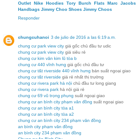
Outlet
Nike Hoodies
Tory Burch Flats
Marc Jacobs
Handbags
Jimmy Choo Shoes
Jimmy Choos
Responder
chungcuhanoi
3 de julio de 2016 a las 6:19 a.m.
chung cư park view city
giá gốc chủ đầu tư udic
chung cư park view city
giá siêu rẻ
chung cư kim văn kim lũ tòa b
chung cư 440 vĩnh hưng
giá gốc chủ đầu tư
chung cư t&t riverside 440 vĩnh hưng
bán suất ngoại giao
chung cư t&t riverside
giá rẻ nhất thị trường
chung cư rivera park hà nội
chủ đầu tư long giang
chung cư rivera park
hà nội giá rẻ
chung cư 69 vũ trọng phụng
suất ngoại giao
chung cư an bình city phạm văn đồng
suất ngoại giao
chung cư an bình city tòa a1
chung cư an bình city tòa a2
chung cư an bình city 234 phạm văn đồng
an bình city phạm văn đồng
an bình city 234 phạm văn đồng
Chung cư An Bình City