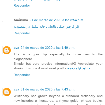
Responder
Anónimo
21 de marzo de 2020 a las 8:54 p.m.
غار کرفتو
جنگل دالخانی
خانه نیکدل در مقصودیه
Responder
ava
24 de marzo de 2020 a las 1:49 p.m.
That is a great tip especially to those new to the
blogosphere.
Simple but very precise informationâ€¦ Appreciate your
sharing this one.A must read post! -
دانلود فیلم دخمه
Responder
ava
31 de marzo de 2020 a las 7:43 a.m.
Wiktionary has grown beyond a standard dictionary and
now includes a thesaurus, a rhyme guide, phrase books,