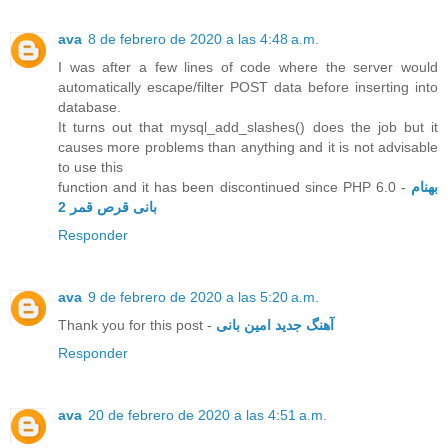
ava
8 de febrero de 2020 a las 4:48 a.m.
I was after a few lines of code where the server would
automatically escape/filter POST data before inserting into
database.
It turns out that mysql_add_slashes() does the job but it
causes more problems than anything and it is not advisable
to use this
function and it has been discontinued since PHP 6.0 -
بهنام
بانی قرص قمر 2
Responder
ava
9 de febrero de 2020 a las 5:20 a.m.
Thank you for this post -
آهنگ جدید امین بانی
Responder
ava
20 de febrero de 2020 a las 4:51 a.m.