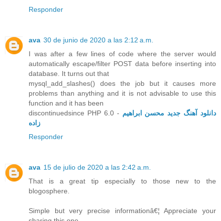
Responder
ava
30 de junio de 2020 a las 2:12 a.m.
I was after a few lines of code where the server would
automatically escape/filter POST data before inserting into
database. It turns out that
mysql_add_slashes() does the job but it causes more
problems than anything and it is not advisable to use this
function and it has been
discontinuedsince PHP 6.0 -
دانلود آهنگ جدید محسن ابراهیم
زاده
Responder
ava
15 de julio de 2020 a las 2:42 a.m.
That is a great tip especially to those new to the
blogosphere.
Simple but very precise informationâ€¦ Appreciate your
sharing this one.