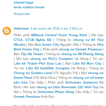
chanel bags
louis vuitton borse
Responder
Unknown
4 de enero de 2016 a las 3:28 p.m.
Phân phối
MBland Central Point Trung Kính
| Mở bán
CT1A, CT1B Nghĩa Đô
| Thông tin
chung cư 84 Thợ
Nhuộm
| Bán
Eco Green City
Nguyễn Xiển | Thông tin
Hòa
Bình Green City
| Phân phối
chung cư Gemek Premium
|
Bán
Tây Hà Tower
| Thông tin
chung cư 89 Phùng Hưng
| Mở bán
chung cư PCC1 Complex
Hà Đông | Tin tức
Liền kề Thành Phố Giao Lưu
| Bán
Liền Kề Mon City
|
Tin tức
Liền Kề GoldSilk Complex
Hà Đông | Thông tin
Chung cư Golden Land
275 Nguyễn Trãi | Bán
chung cư
Green Pearl
378 Minh Khai | Thông tin
chung cư e4 tower
yên hòa
Cầu Giấy | Phân phối
Vinhomes Gardenia
Mỹ
Đình | Mở bán
chung cư Udic Riverside 122 Vĩnh Tuy
Hà
Nội | Thông tin
Vinhomes Phạm Hùng
Cầu Giấy | Tin tức
Gemek Premium
Hoài Đức
You will easily connect with investors, real estate agencies,