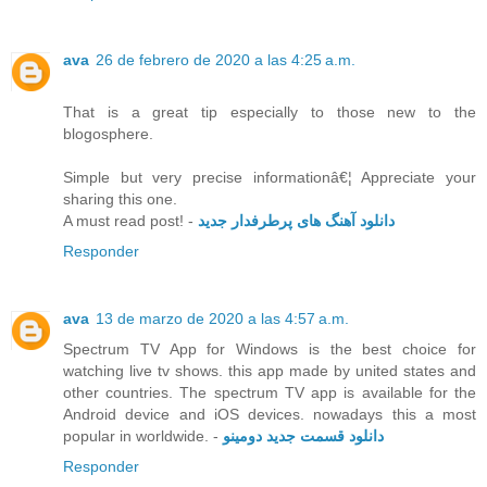
ava
26 de febrero de 2020 a las 4:25 a.m.
That is a great tip especially to those new to the
blogosphere.
Simple but very precise informationâ€¦ Appreciate your
sharing this one.
A must read post! -
دانلود آهنگ های پرطرفدار جدید
Responder
ava
13 de marzo de 2020 a las 4:57 a.m.
Spectrum TV App for Windows is the best choice for
watching live tv shows. this app made by united states and
other countries. The spectrum TV app is available for the
Android device and iOS devices. nowadays this a most
popular in worldwide. -
دانلود قسمت جدید دومینو
Responder