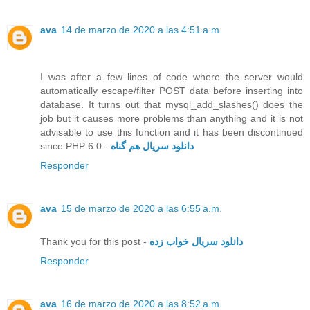
ava
14 de marzo de 2020 a las 4:51 a.m.
I was after a few lines of code where the server would
automatically escape/filter POST data before inserting into
database. It turns out that mysql_add_slashes() does the
job but it causes more problems than anything and it is not
advisable to use this function and it has been discontinued
since PHP 6.0 -
دانلود سریال هم گناه
Responder
ava
15 de marzo de 2020 a las 6:55 a.m.
Thank you for this post -
دانلود سریال خواب زده
Responder
ava
16 de marzo de 2020 a las 8:52 a.m.