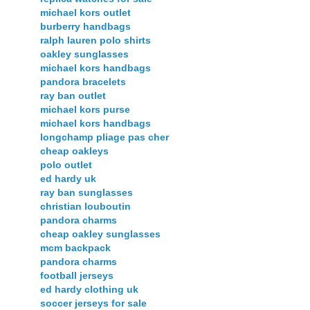
michael kors outlet
burberry handbags
ralph lauren polo shirts
oakley sunglasses
michael kors handbags
pandora bracelets
ray ban outlet
michael kors purse
michael kors handbags
longchamp pliage pas cher
cheap oakleys
polo outlet
ed hardy uk
ray ban sunglasses
christian louboutin
pandora charms
cheap oakley sunglasses
mcm backpack
pandora charms
football jerseys
ed hardy clothing uk
soccer jerseys for sale