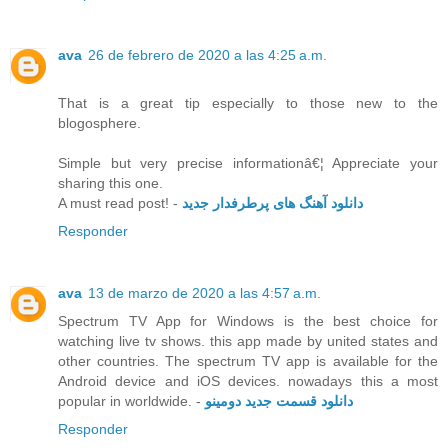
ava
26 de febrero de 2020 a las 4:25 a.m.
That is a great tip especially to those new to the
blogosphere.
Simple but very precise informationâ€¦ Appreciate your
sharing this one.
A must read post! -
دانلود آهنگ های پرطرفدار جدید
Responder
ava
13 de marzo de 2020 a las 4:57 a.m.
Spectrum TV App for Windows is the best choice for
watching live tv shows. this app made by united states and
other countries. The spectrum TV app is available for the
Android device and iOS devices. nowadays this a most
popular in worldwide. -
دانلود قسمت جدید دومینو
Responder