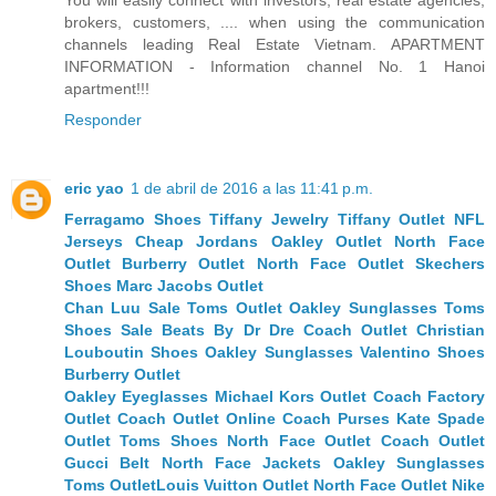
brokers, customers, .... when using the communication
channels leading Real Estate Vietnam. APARTMENT
INFORMATION - Information channel No. 1 Hanoi
apartment!!!
Responder
eric yao
1 de abril de 2016 a las 11:41 p.m.
Ferragamo Shoes
Tiffany Jewelry
Tiffany Outlet
NFL
Jerseys
Cheap Jordans
Oakley Outlet
North Face
Outlet
Burberry Outlet
North Face Outlet
Skechers
Shoes
Marc Jacobs Outlet
Chan Luu Sale
Toms Outlet
Oakley Sunglasses
Toms
Shoes Sale
Beats By Dr Dre
Coach Outlet
Christian
Louboutin Shoes
Oakley Sunglasses
Valentino Shoes
Burberry Outlet
Oakley Eyeglasses
Michael Kors Outlet
Coach Factory
Outlet
Coach Outlet Online
Coach Purses
Kate Spade
Outlet
Toms Shoes
North Face Outlet
Coach Outlet
Gucci Belt
North Face Jackets
Oakley Sunglasses
Toms Outlet
Louis Vuitton Outlet
North Face Outlet
Nike