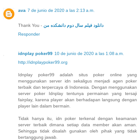
ava
7 de junio de 2020 a las 2:13 a.m.
Thank You -
دانلود فیلم سال دوم دانشکده من
Responder
idnplay poker99
10 de junio de 2020 a las 1:08 a.m.
http://idnplaypoker99.org
Idnplay poker99 adalah situs poker online yang
menggunakan server idn sekaligus menjadi agen poker
terbaik dan terpercaya di Indonesia. Dengan menggunakan
server poker Idnplay tentunya permainan yang tersaji
fairplay, karena player akan berhadapan langsung dengan
player lain dalam bermain.
Tidak hanya itu, idn poker terkenal dengan keamanan
server terbaik dimana setiap data member akan aman.
Sehingga tidak disalah gunakan oleh pihak yang tidak
bertanggung jawab.