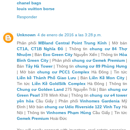
chanel bags
louis vuitton borse
Responder
Unknown
4 de enero de 2016 a las 3:28 p.m.
Phân phối
MBland Central Point Trung Kính
| Mở bán
CT1A, CT1B Nghĩa Đô
| Thông tin
chung cư 84 Thợ
Nhuộm
| Bán
Eco Green City
Nguyễn Xiển | Thông tin
Hòa
Bình Green City
| Phân phối
chung cư Gemek Premium
|
Bán
Tây Hà Tower
| Thông tin
chung cư 89 Phùng Hưng
| Mở bán
chung cư PCC1 Complex
Hà Đông | Tin tức
Liền kề Thành Phố Giao Lưu
| Bán
Liền Kề Mon City
|
Tin tức
Liền Kề GoldSilk Complex
Hà Đông | Thông tin
Chung cư Golden Land
275 Nguyễn Trãi | Bán
chung cư
Green Pearl
378 Minh Khai | Thông tin
chung cư e4 tower
yên hòa
Cầu Giấy | Phân phối
Vinhomes Gardenia
Mỹ
Đình | Mở bán
chung cư Udic Riverside 122 Vĩnh Tuy
Hà
Nội | Thông tin
Vinhomes Phạm Hùng
Cầu Giấy | Tin tức
Gemek Premium
Hoài Đức
You will easily connect with investors, real estate agencies,