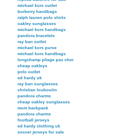
michael kors outlet
burberry handbags
ralph lauren polo shirts
oakley sunglasses
michael kors handbags
pandora bracelets
ray ban outlet
michael kors purse
michael kors handbags
longchamp pliage pas cher
cheap oakleys
polo outlet
ed hardy uk
ray ban sunglasses
christian louboutin
pandora charms
cheap oakley sunglasses
mcm backpack
pandora charms
football jerseys
ed hardy clothing uk
soccer jerseys for sale