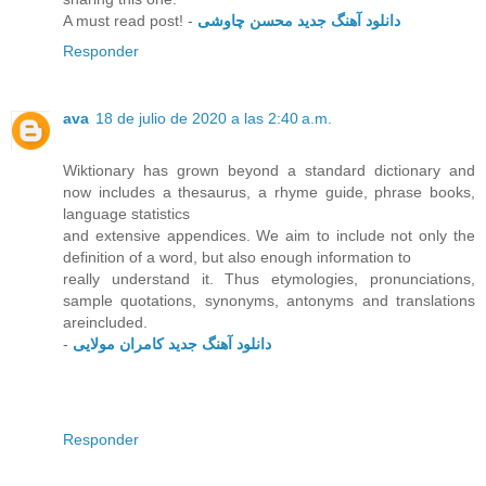
A must read post! -
دانلود آهنگ جدید محسن چاوشی
Responder
ava
18 de julio de 2020 a las 2:40 a.m.
Wiktionary has grown beyond a standard dictionary and
now includes a thesaurus, a rhyme guide, phrase books,
language statistics
and extensive appendices. We aim to include not only the
definition of a word, but also enough information to
really understand it. Thus etymologies, pronunciations,
sample quotations, synonyms, antonyms and translations
areincluded.
-
دانلود آهنگ جدید کامران مولایی
Responder