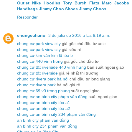
Outlet
Nike Hoodies
Tory Burch Flats
Marc Jacobs
Handbags
Jimmy Choo Shoes
Jimmy Choos
Responder
chungcuhanoi
3 de julio de 2016 a las 6:19 a.m.
chung cư park view city
giá gốc chủ đầu tư udic
chung cư park view city
giá siêu rẻ
chung cư kim văn kim lũ tòa b
chung cư 440 vĩnh hưng
giá gốc chủ đầu tư
chung cư t&t riverside 440 vĩnh hưng
bán suất ngoại giao
chung cư t&t riverside
giá rẻ nhất thị trường
chung cư rivera park hà nội
chủ đầu tư long giang
chung cư rivera park
hà nội giá rẻ
chung cư 69 vũ trọng phụng
suất ngoại giao
chung cư an bình city phạm văn đồng
suất ngoại giao
chung cư an bình city tòa a1
chung cư an bình city tòa a2
chung cư an bình city 234 phạm văn đồng
an bình city phạm văn đồng
an bình city 234 phạm văn đồng
Chung cư An Bình City