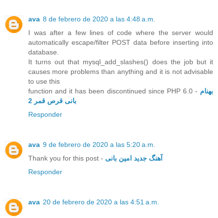
ava
8 de febrero de 2020 a las 4:48 a.m.
I was after a few lines of code where the server would
automatically escape/filter POST data before inserting into
database.
It turns out that mysql_add_slashes() does the job but it
causes more problems than anything and it is not advisable
to use this
function and it has been discontinued since PHP 6.0 -
بهنام
بانی قرص قمر 2
Responder
ava
9 de febrero de 2020 a las 5:20 a.m.
Thank you for this post -
آهنگ جدید امین بانی
Responder
ava
20 de febrero de 2020 a las 4:51 a.m.