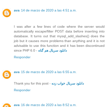
ava
14 de marzo de 2020 a las 4:51 a.m.
I was after a few lines of code where the server would
automatically escape/filter POST data before inserting into
database. It turns out that mysql_add_slashes() does the
job but it causes more problems than anything and it is not
advisable to use this function and it has been discontinued
since PHP 6.0 -
دانلود سریال هم گناه
Responder
ava
15 de marzo de 2020 a las 6:55 a.m.
Thank you for this post -
دانلود سریال خواب زده
Responder
ava
16 de marzo de 2020 a las 8:52 a.m.