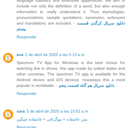
language statistics and extensive appendices. We aim to
include not only the definition of a word, but also enough
information to really understand it. Thus etymologies,
pronunciations, sample quotations, synonyms, antonyms
and translations are included. -
دانلود سریال کرگدن قسمت
بیستم
Responder
ava
2 de abril de 2020 a las 5:13 a.m.
Spectrum TV App for Windows is the best choice for
watching live tv shows. this app made by united states and
other countries. The spectrum TV app is available for the
Android device and iOS devices. nowadays this a most
popular in worldwide. -
دانلود سریال هم گناه قسمت پنجم
Responder
sara
5 de abril de 2020 a las 10:51 a.m.
عاشقانه غمگین
+
بیوگرافی
+
متن عاشقانه
Responder