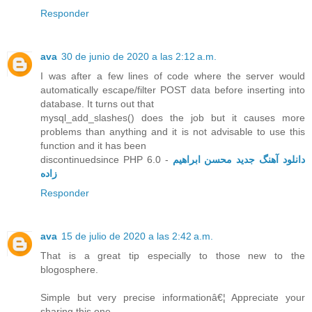
Responder
ava
30 de junio de 2020 a las 2:12 a.m.
I was after a few lines of code where the server would
automatically escape/filter POST data before inserting into
database. It turns out that
mysql_add_slashes() does the job but it causes more
problems than anything and it is not advisable to use this
function and it has been
discontinuedsince PHP 6.0 -
دانلود آهنگ جدید محسن ابراهیم
زاده
Responder
ava
15 de julio de 2020 a las 2:42 a.m.
That is a great tip especially to those new to the
blogosphere.
Simple but very precise informationâ€¦ Appreciate your
sharing this one.