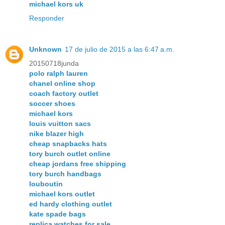
michael kors uk
Responder
Unknown
17 de julio de 2015 a las 6:47 a.m.
20150718junda
polo ralph lauren
chanel online shop
coach factory outlet
soccer shoes
michael kors
louis vuitton sacs
nike blazer high
cheap snapbacks hats
tory burch outlet online
cheap jordans free shipping
tory burch handbags
louboutin
michael kors outlet
ed hardy clothing outlet
kate spade bags
replica watches for sale