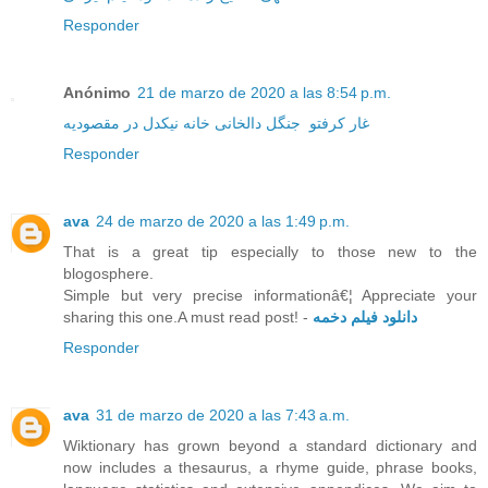
Responder
Anónimo
21 de marzo de 2020 a las 8:54 p.m.
غار کرفتو
جنگل دالخانی
خانه نیکدل در مقصودیه
Responder
ava
24 de marzo de 2020 a las 1:49 p.m.
That is a great tip especially to those new to the
blogosphere.
Simple but very precise informationâ€¦ Appreciate your
sharing this one.A must read post! -
دانلود فیلم دخمه
Responder
ava
31 de marzo de 2020 a las 7:43 a.m.
Wiktionary has grown beyond a standard dictionary and
now includes a thesaurus, a rhyme guide, phrase books,