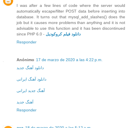
I was after a few lines of code where the server would
automatically escape/filter POST data before inserting into
database. It turns out that mysql_add_slashes() does the
job but it causes more problems than anything and it is not
advisable to use this function and it has been discontinued
since PHP 6.0 -
دانلود فیلم کروکودیل
Responder
Anónimo
17 de marzo de 2020 a las 4:22 p.m.
دانلود آهنگ جدید
دانلود آهنگ ایرانی
آهنگ جدید ایرانی
آهنگ جدید
Responder
ava
18 de marzo de 2020 a las 5:12 a.m.