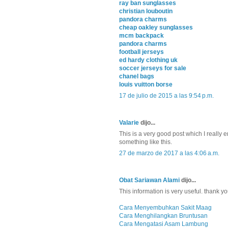
ray ban sunglasses
christian louboutin
pandora charms
cheap oakley sunglasses
mcm backpack
pandora charms
football jerseys
ed hardy clothing uk
soccer jerseys for sale
chanel bags
louis vuitton borse
17 de julio de 2015 a las 9:54 p.m.
Valarie
dijo...
This is a very good post which I really 
something like this.
27 de marzo de 2017 a las 4:06 a.m.
Obat Sariawan Alami
dijo...
This information is very useful. thank y
Cara Menyembuhkan Sakit Maag
Cara Menghilangkan Bruntusan
Cara Mengatasi Asam Lambung