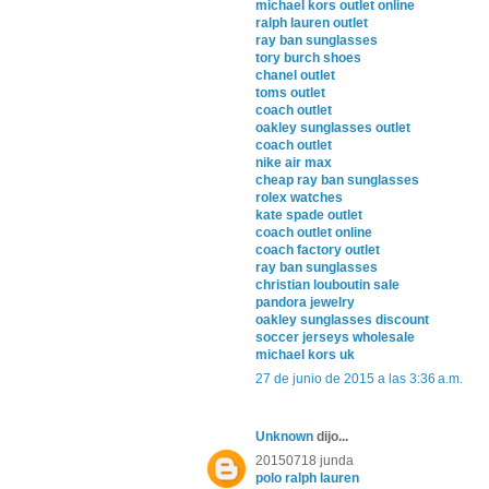
michael kors outlet online
ralph lauren outlet
ray ban sunglasses
tory burch shoes
chanel outlet
toms outlet
coach outlet
oakley sunglasses outlet
coach outlet
nike air max
cheap ray ban sunglasses
rolex watches
kate spade outlet
coach outlet online
coach factory outlet
ray ban sunglasses
christian louboutin sale
pandora jewelry
oakley sunglasses discount
soccer jerseys wholesale
michael kors uk
27 de junio de 2015 a las 3:36 a.m.
Unknown
dijo...
20150718 junda
polo ralph lauren