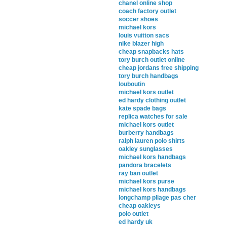
chanel online shop
coach factory outlet
soccer shoes
michael kors
louis vuitton sacs
nike blazer high
cheap snapbacks hats
tory burch outlet online
cheap jordans free shipping
tory burch handbags
louboutin
michael kors outlet
ed hardy clothing outlet
kate spade bags
replica watches for sale
michael kors outlet
burberry handbags
ralph lauren polo shirts
oakley sunglasses
michael kors handbags
pandora bracelets
ray ban outlet
michael kors purse
michael kors handbags
longchamp pliage pas cher
cheap oakleys
polo outlet
ed hardy uk