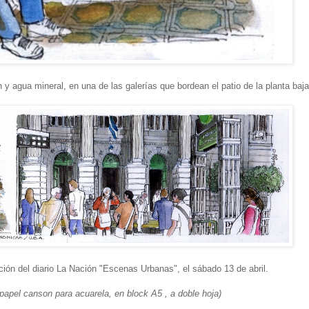
 y agua mineral, en una de las galerías que bordean el patio de la planta baj
ión del diario La Nación "Escenas Urbanas", el sábado 13 de abril.
papel canson para acuarela, en block A5 , a doble hoja)