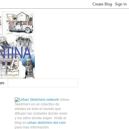
ops
Urban
Sketchers es un colectivo de
artistas en todo el mundo que
dibujan las ciudades donde viven
y los sitios donde viajan. Visite el
blog en
urban sketchers dot com
para mas información.