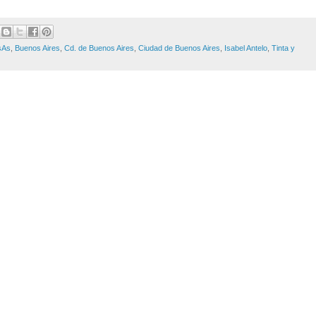
sAs
,
Buenos Aires
,
Cd. de Buenos Aires
,
Ciudad de Buenos Aires
,
Isabel Antelo
,
Tinta y