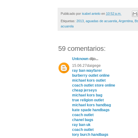
Publicado por
isabel antelo
en
10:52 a.m.
Etiquetas:
2013
,
aguadas de acuarela
,
Argentina
,
B
acuarela
59 comentarios:
Unknown
dijo...
15.06.27daigege
ray ban wayfarer
burberry outlet online
michael kors outlet
coach outlet store online
cheap jerseys
michael kors bag
true religion outlet
michael kors handbag
kate spade handbags
coach outlet
chanel bags
ray ban uk
coach outlet
tory burch handbags