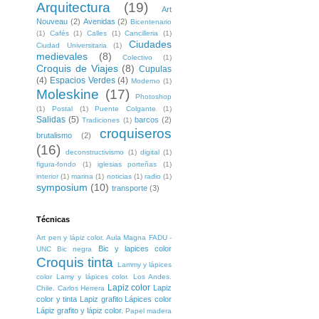
Arquitectura
(19)
Art
Nouveau
(2)
Avenidas
(2)
Bicentenario
(1)
Cafés
(1)
Calles
(1)
Cancilleria
(1)
Ciudades
Ciudad Universitaria
(1)
medievales
(8)
Colectivo
(1)
Croquis de Viajes
(8)
Cupulas
(4)
Espacios Verdes
(4)
Moderno
(1)
Moleskine
(17)
Photoshop
(1)
Postal
(1)
Puente Colgante
(1)
Salidas
(5)
barcos
(2)
Tradiciones
(1)
croquiseros
brutalismo
(2)
(16)
deconstructivismo
(1)
digital
(1)
figura-fondo
(1)
iglesias porteñas
(1)
interior
(1)
marina
(1)
noticias
(1)
radio
(1)
symposium
(10)
transporte
(3)
Técnicas
Art pen y lápiz color. Aula Magna FADU -
Bic y lapices color
UNC
Bic negra
Croquis tinta
Lammy y lápices
color
Lamy y lápices color. Los Andes.
Lapiz color
Lapiz
Chile. Carlos Herrera
color y tinta
Lapiz grafito
Lápices color
Lápiz grafito y lápiz color.
Papel madera