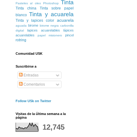
Tinta
Pasteles al oleo
Photoshop
Tinta china
Tinta sobre papel
Tinta y acuarela
blanco
acuarela
Tinta y lapices color
birome
aguada
birome negra
carbonilla
lapices acuarelables
lápices
digital
acuarelables
pincel
papel misionero
rotring
Comunidad USK
Suscribirse a
Entradas
Comentarios
Follow USk on Twitter
Visitas de la última semana a la
página
12,745