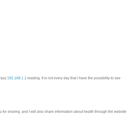
enjoy
192.168.1.1
reading. It is not every day that I have the possibility to see
ou for sharing. and I will also share information about health through the website