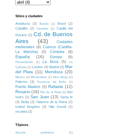
Sitios y ciudades
Andalucía
(3)
Brasil
(2)
Boedo
(1)
Caballito
(2)
Capilla del
Caminito
(1)
Cd. de Buenos
Rosario
(2)
Aires
(43)
Ciudades
medievales
(8)
Cuenca (Castilla-
La Mancha)
(5)
Córdoba
(8)
España
(16)
Europa
(9)
La Boca
(5)
Florianópolis
(1)
La
Mar
London
(4)
Madrid
(2)
Cañada
(1)
del Plata
(11)
Mendoza
(20)
Mexico
(1)
Montevideo
(1)
Nice (Niza)
(1)
Palermo
(3)
Provincia de BsAs
(1)
Rafaela
(12)
Puerto Madero
(5)
Rosario
(16)
San
Río de la Plata
(1)
San Juan
(13)
Isidro
(2)
Santa fe
(3)
Sicilia
(3)
Talavera de la Reina
(2)
United Kingdom
(3)
Villa Gesell
(2)
recoleta
(2)
Tópicos
Apunte preliminar
(1)