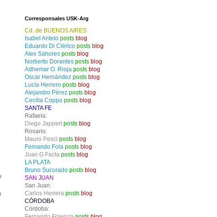
Corresponsales USK-Arg
Cd. de BUENOS AIRES
Isabel Antelo
posts
blog
Eduardo Di Clérico
posts
blog
Alex Sahores
posts
blog
Norberto Dorantes
posts
blog
Adhemar O. Rioja
posts
blog
Oscar Hernández
posts
blog
Lucía Herrero
posts
blog
Alejandro Pérez
posts
blog
Cecilia Coppo
posts
blog
SANTA FE
Rafaela:
Diego Jappert
posts
blog
Rosario:
Mauro Pesci
posts
blog
Fernando Fola
posts
blog
Juan G Facta
posts
blog
LA PLATA
Bruno Sucurado
posts
blog
e
SAN JUAN
San Juan:
n
Carlos Herrera
posts
blog
CÓRDOBA
Córdoba:
Fernando Fraenza
posts
blog