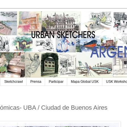
Sketchcrawl
Prensa
Participar
Mapa Global USK
USK Worksh
nómicas- UBA / Ciudad de Buenos Aires