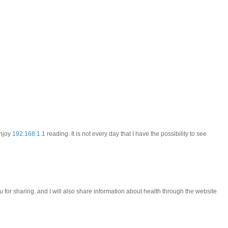
enjoy
192.168.1.1
reading. It is not every day that I have the possibility to see
ou for sharing. and I will also share information about health through the website