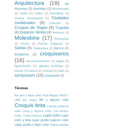
Arquitectura
(19)
Art
Nouveau
(2)
Avenidas
(2)
Bicentenario
(1)
Cafés
(1)
Calles
(1)
Cancilleria
(1)
Ciudades
Ciudad Universitaria
(1)
medievales
(8)
Colectivo
(1)
Croquis de Viajes
(8)
Cupulas
(4)
Espacios Verdes
(4)
Moderno
(1)
Moleskine
(17)
Photoshop
(1)
Postal
(1)
Puente Colgante
(1)
Salidas
(5)
barcos
(2)
Tradiciones
(1)
croquiseros
brutalismo
(2)
(16)
deconstructivismo
(1)
digital
(1)
figura-fondo
(1)
iglesias porteñas
(1)
interior
(1)
marina
(1)
noticias
(1)
radio
(1)
symposium
(10)
transporte
(3)
Técnicas
Art pen y lápiz color. Aula Magna FADU -
Bic y lapices color
UNC
Bic negra
Croquis tinta
Lammy y lápices
color
Lamy y lápices color. Los Andes.
Lapiz color
Lapiz
Chile. Carlos Herrera
color y tinta
Lapiz grafito
Lápices color
Lápiz grafito y lápiz color.
Papel madera