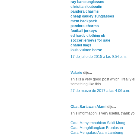
ray ban sunglasses
christian louboutin
pandora charms
cheap oakley sunglasses
mcm backpack
pandora charms
football jerseys
ed hardy clothing uk
soccer jerseys for sale
chanel bags
louis vuitton borse
17 de julio de 2015 a las 9:54 p.m.
Valarie
dijo...
This is a very good post which I really 
something like this.
27 de marzo de 2017 a las 4:06 a.m.
Obat Sariawan Alami
dijo...
This information is very useful. thank y
Cara Menyembuhkan Sakit Maag
Cara Menghilangkan Bruntusan
Cara Mengatasi Asam Lambung