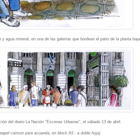
 y agua mineral, en una de las galerías que bordean el patio de la planta baj
ión del diario La Nación "Escenas Urbanas", el sábado 13 de abril.
papel canson para acuarela, en block A5 , a doble hoja)