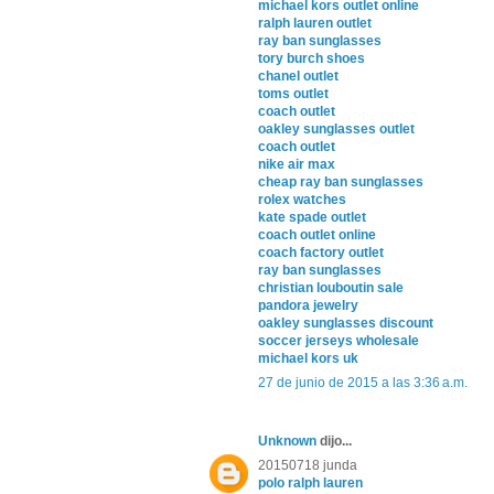
michael kors outlet online
ralph lauren outlet
ray ban sunglasses
tory burch shoes
chanel outlet
toms outlet
coach outlet
oakley sunglasses outlet
coach outlet
nike air max
cheap ray ban sunglasses
rolex watches
kate spade outlet
coach outlet online
coach factory outlet
ray ban sunglasses
christian louboutin sale
pandora jewelry
oakley sunglasses discount
soccer jerseys wholesale
michael kors uk
27 de junio de 2015 a las 3:36 a.m.
Unknown
dijo...
20150718 junda
polo ralph lauren