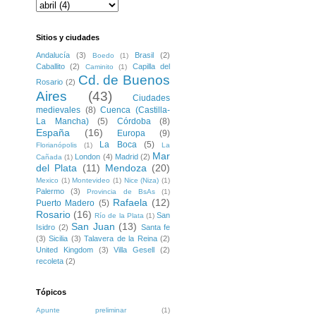
Sitios y ciudades
Andalucía
(3)
Brasil
(2)
Boedo
(1)
Caballito
(2)
Capilla del
Caminito
(1)
Cd. de Buenos
Rosario
(2)
Aires
(43)
Ciudades
medievales
(8)
Cuenca (Castilla-
La Mancha)
(5)
Córdoba
(8)
España
(16)
Europa
(9)
La Boca
(5)
Florianópolis
(1)
La
Mar
London
(4)
Madrid
(2)
Cañada
(1)
del Plata
(11)
Mendoza
(20)
Mexico
(1)
Montevideo
(1)
Nice (Niza)
(1)
Palermo
(3)
Provincia de BsAs
(1)
Rafaela
(12)
Puerto Madero
(5)
Rosario
(16)
San
Río de la Plata
(1)
San Juan
(13)
Isidro
(2)
Santa fe
(3)
Sicilia
(3)
Talavera de la Reina
(2)
United Kingdom
(3)
Villa Gesell
(2)
recoleta
(2)
Tópicos
Apunte preliminar
(1)