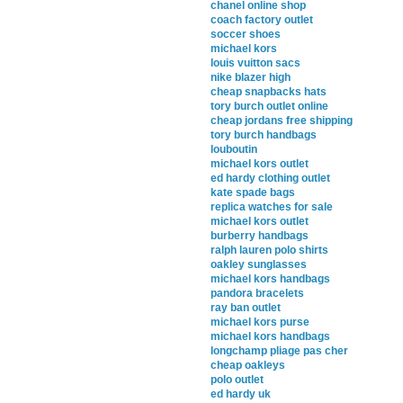
chanel online shop
coach factory outlet
soccer shoes
michael kors
louis vuitton sacs
nike blazer high
cheap snapbacks hats
tory burch outlet online
cheap jordans free shipping
tory burch handbags
louboutin
michael kors outlet
ed hardy clothing outlet
kate spade bags
replica watches for sale
michael kors outlet
burberry handbags
ralph lauren polo shirts
oakley sunglasses
michael kors handbags
pandora bracelets
ray ban outlet
michael kors purse
michael kors handbags
longchamp pliage pas cher
cheap oakleys
polo outlet
ed hardy uk