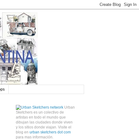
ops
Urban
Sketchers es un colectivo de
artistas en todo el mundo que
dibujan las ciudades donde viven
y los sitios donde viajan. Visite el
blog en
urban sketchers dot com
para mas información.