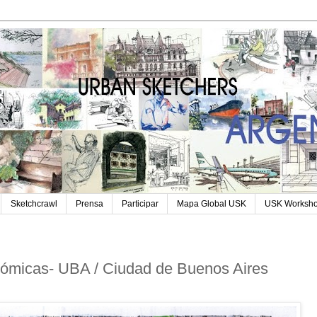
Sketchcrawl
Prensa
Participar
Mapa Global USK
USK Worksh
nómicas- UBA / Ciudad de Buenos Aires