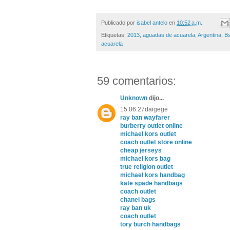
Publicado por
isabel antelo
en
10:52 a.m.
Etiquetas:
2013
,
aguadas de acuarela
,
Argentina
,
B
acuarela
59 comentarios:
Unknown
dijo...
15.06.27daigege
ray ban wayfarer
burberry outlet online
michael kors outlet
coach outlet store online
cheap jerseys
michael kors bag
true religion outlet
michael kors handbag
kate spade handbags
coach outlet
chanel bags
ray ban uk
coach outlet
tory burch handbags