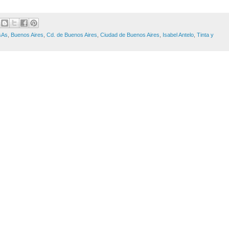
sAs
,
Buenos Aires
,
Cd. de Buenos Aires
,
Ciudad de Buenos Aires
,
Isabel Antelo
,
Tinta y