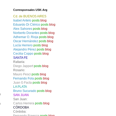
Corresponsales USK-Arg
Cd. de BUENOS AIRES
Isabel Antelo
posts
blog
Eduardo Di Clérico
posts
blog
Alex Sahores
posts
blog
Norberto Dorantes
posts
blog
Adhemar O. Rioja
posts
blog
Oscar Hernández
posts
blog
Lucía Herrero
posts
blog
Alejandro Pérez
posts
blog
Cecilia Coppo
posts
blog
SANTA FE
Rafaela:
Diego Jappert
posts
blog
Rosario:
Mauro Pesci
posts
blog
Fernando Fola
posts
blog
Juan G Facta
posts
blog
LA PLATA
Bruno Sucurado
posts
blog
e
SAN JUAN
San Juan:
n
Carlos Herrera
posts
blog
CÓRDOBA
Córdoba:
Fernando Fraenza
posts
blog