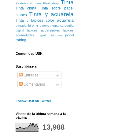
Tinta
Pasteles al oleo
Photoshop
Tinta china
Tinta sobre papel
Tinta y acuarela
blanco
acuarela
Tinta y lapices color
birome
aguada
birome negra
carbonilla
lapices acuarelables
lápices
digital
acuarelables
pincel
papel misionero
rotring
Comunidad USK
Suscribirse a
Entradas
Comentarios
Follow USk on Twitter
Visitas de la última semana a la
página
13,988