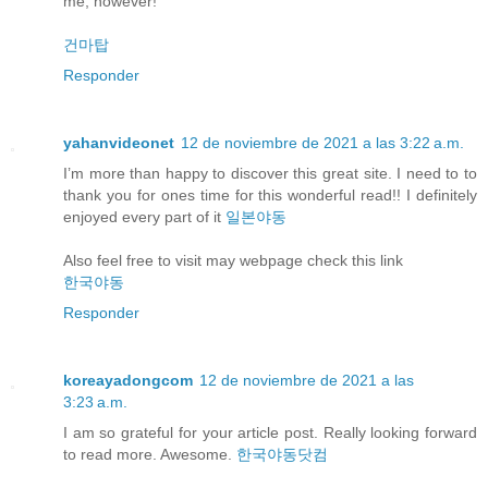
me, however!
건마탑
Responder
yahanvideonet
12 de noviembre de 2021 a las 3:22 a.m.
I’m more than happy to discover this great site. I need to to
thank you for ones time for this wonderful read!! I definitely
enjoyed every part of it
일본야동
Also feel free to visit may webpage check this link
한국야동
Responder
koreayadongcom
12 de noviembre de 2021 a las
3:23 a.m.
I am so grateful for your article post. Really looking forward
to read more. Awesome.
한국야동닷컴