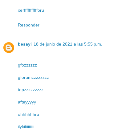
xerffffffffffforu
Responder
besayi
18 de junio de 2021 a las 5:55 p.m.
gfozzzzzz
gforumzzzzzzzz
tepzzzzzzzzz
afteyyyyy
ohhhhhhru
ilykitiiiiiiii