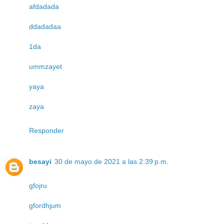
afdadada
ddadadaa
1da
ummzayet
yaya
zaya
Responder
besayi
30 de mayo de 2021 a las 2:39 p.m.
gfojru
gfordhjum