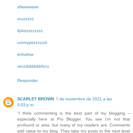
afteeeeeee
oruzzzzz
ilykizzzzzzzzz
ummypezzzzzzt
enhahse
xerzzbbbbbbforu
Responder
SCARLET BROWN
7 de noviembre de 2021 a las
3:03 p.m.
“I think commenting is the best part of my blogging –
especially here at Pro Blogger. You see I’m not that
profound or wise, but many of my readers are. Comments
add value to my blog. They take my posts to the next level