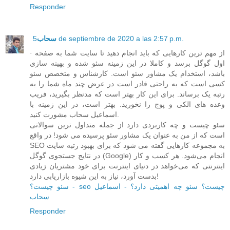
Responder
سحاب
5 de septiembre de 2020 a las 2:57 p.m.
· از مهم ترین کارهایی که باید انجام دهید تا سایت شما به صفحه
اول گوگل برسد و کاملا در این زمینه سئو شده و بهینه سازی
باشد، استخدام یک مشاور سئو است. کارشناس و متخصص سئو
کسی است که به راحتی قادر است در عرض چند ماه شما را به
رتبه یک برساند. برای این کار بهتر است که مدنظر بگیرید، فریب
وعده های الکی و پوچ را نخورید. بهتر است، در این زمینه با
اسماعیل سحاب مشورت کنید.
سئو چیست و چه کاربردی دارد از جمله متداول ترین سوالاتی
است که از من به عنوان یک مشاور سئو پرسیده می شود! در واقع
SEO به مجموعه کارهایی گفته می شود که برای بهبود رتبه سایت
در نتایج جستجوی گوگل (Google) انجام می‌شود. هر کسب و کار
اینترنتی که می‌خواهد در دنیای اینترنت برای خود مشتریان زیادی
بدست آورد، نیاز به این شیوه بازاریابی دارد!
سئو چیست؟ - seo چیست؟ سئو چه اهمیتی دارد؟ - اسماعیل
سحاب
Responder