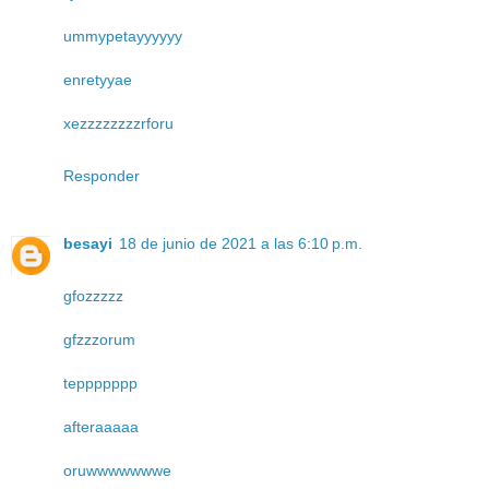
ummypetayyyyyy
enretyyae
xezzzzzzzzrforu
Responder
besayi
18 de junio de 2021 a las 6:10 p.m.
gfozzzzz
gfzzzorum
teppppppp
afteraaaaa
oruwwwwwwwe