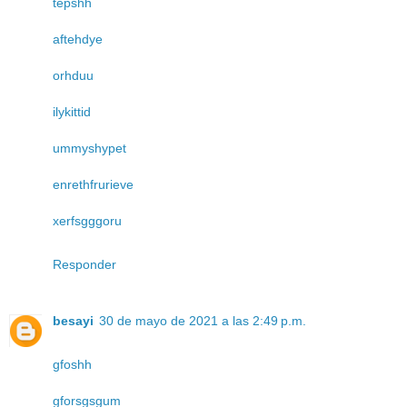
tepshh
aftehdye
orhduu
ilykittid
ummyshypet
enrethfrurieve
xerfsgggoru
Responder
besayi
30 de mayo de 2021 a las 2:49 p.m.
gfoshh
gforsgsgum