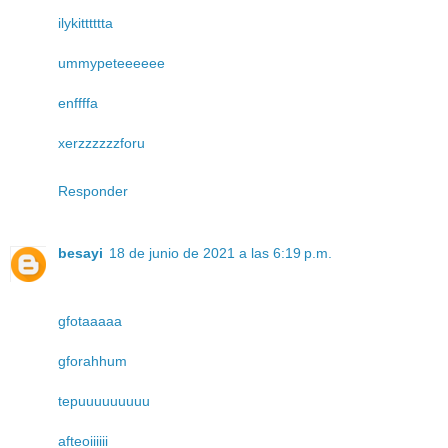
ilykitttttta
ummypeteeeeee
enffffa
xerzzzzzzforu
Responder
besayi
18 de junio de 2021 a las 6:19 p.m.
gfotaaaaa
gforahhum
tepuuuuuuuuu
afteoiiiiii