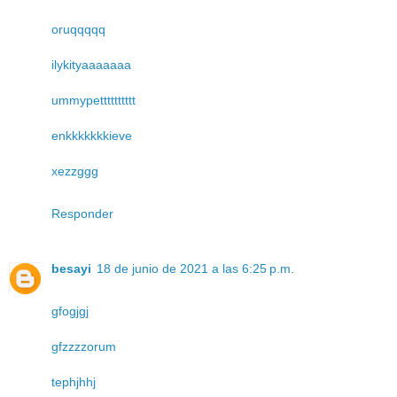
oruqqqqq
ilykityaaaaaaa
ummypetttttttttt
enkkkkkkkieve
xezzggg
Responder
besayi
18 de junio de 2021 a las 6:25 p.m.
gfogjgj
gfzzzzorum
tephjhhj