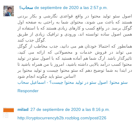
سحاب
5 de septiembre de 2020 a las 2:57 p.m.
اصول سئو تولید محتوا در واقع قواعدی نگارشی و بکار بردنی
هستند که باعث می شوند، محتوای شما به راحتی به صفحه اول
گوگل برسد. در واقع کسب و کارهای زیادی هستند که با استفاده از
همین اصول ساده توانسته اند، ورودی و ترافیک زیادی از طریق
گوگل جذب کنند.
همانطور که احتمالا خودتان هم می دانید، جذب مخاطب از گوگل
می تواند در فروش خدمات و محصولاتی که ارائه می کنید،
تاثیرگذار باشد. ارگ شما هم آماده هستید که با اصول سئو در تولید
محتوا کسب درآمد بالایی داشته باشید، امروز با من همراه باشید تا
در ابتدا به شما توضیح دهم که سئو محتوا چیست و تولید محتوا بر
اساس سئو باید چگونه انجام شود!
سئو محتوا: اصول سئو در تولید محتوا چیست؟ - اسماعیل سحاب
Responder
milad
27 de septiembre de 2020 a las 8:16 p.m.
http://cryptocurrencyb2b.rozblog.com/post/226