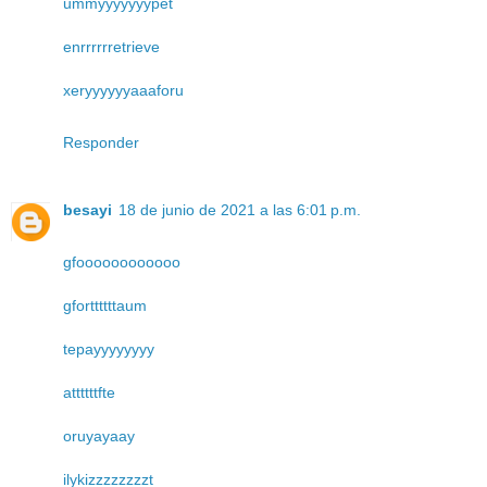
ummyyyyyyypet
enrrrrrretrieve
xeryyyyyyaaaforu
Responder
besayi
18 de junio de 2021 a las 6:01 p.m.
gfoooooooooooo
gforttttttaum
tepayyyyyyyy
attttttfte
oruyayaay
ilykizzzzzzzzt