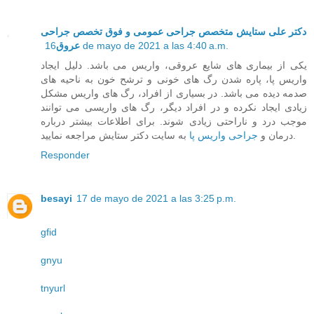
دکتر علی ستایش متخصص جراحی عمومی و فوق تخصص جراحی
عروق
16 de mayo de 2021 a las 4:40 a.m.
یکی از بیماری های شایع عروقی، واریس می باشد. دلیل ایجاد
واریس پا، پاره شدن رگ های خونی و ترشح خون به ناحیه های
صدمه دیده می باشد. در بسیاری از افراد، رگ های واریس مشکل
زیادی ایجاد نکرده و در افراد دیگر، رگ های واریسی می توانند
موجب درد و ناراحتی زیادی شوند. برای اطلاعات بیشتر درباره
به سایت دکتر ستایش مراجعه نمایید.
درمان و
جراحی واریس پا
Responder
besayi
17 de mayo de 2021 a las 3:25 p.m.
gfid
gnyu
tnyurl