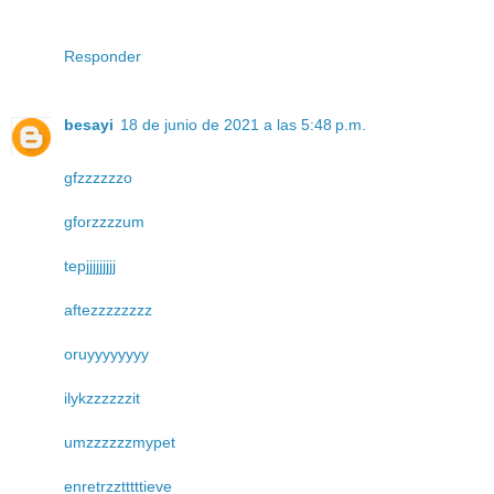
Responder
besayi
18 de junio de 2021 a las 5:48 p.m.
gfzzzzzzo
gforzzzzum
tepjjjjjjjjj
aftezzzzzzzz
oruyyyyyyyy
ilykzzzzzzit
umzzzzzzmypet
enretrzztttttieve