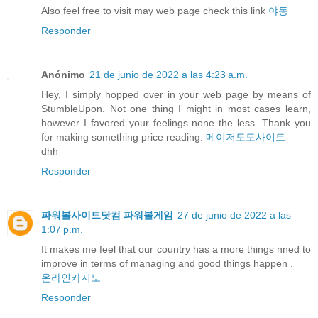
Also feel free to visit may web page check this link
야동
Responder
Anónimo
21 de junio de 2022 a las 4:23 a.m.
Hey, I simply hopped over in your web page by means of
StumbleUpon. Not one thing I might in most cases learn,
however I favored your feelings none the less. Thank you
for making something price reading.
메이저토토사이트
dhh
Responder
파워볼사이트닷컴 파워볼게임
27 de junio de 2022 a las
1:07 p.m.
It makes me feel that our country has a more things nned to
improve in terms of managing and good things happen .
온라인카지노
Responder