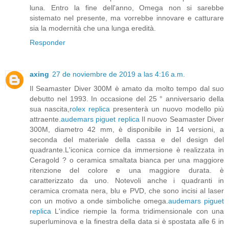
luna. Entro la fine dell'anno, Omega non si sarebbe
sistemato nel presente, ma vorrebbe innovare e catturare
sia la modernità che una lunga eredità.
Responder
axing
27 de noviembre de 2019 a las 4:16 a.m.
Il Seamaster Diver 300M è amato da molto tempo dal suo
debutto nel 1993. In occasione del 25 ° anniversario della
sua nascita,
rolex replica
presenterà un nuovo modello più
attraente.
audemars piguet replica
Il nuovo Seamaster Diver
300M, diametro 42 mm, è disponibile in 14 versioni, a
seconda del materiale della cassa e del design del
quadrante.L'iconica cornice da immersione è realizzata in
Ceragold ? o ceramica smaltata bianca per una maggiore
ritenzione del colore e una maggiore durata. è
caratterizzato da uno. Notevoli anche i quadranti in
ceramica cromata nera, blu e PVD, che sono incisi al laser
con un motivo a onde simboliche omega.
audemars piguet
replica
L'indice riempie la forma tridimensionale con una
superluminova e la finestra della data si è spostata alle 6 in