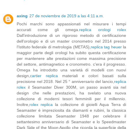
axing
27 de noviembre de 2019 a las 4:11 a.m.
Pochi marchi sono appassionati nel misurare i tempi
accurati come gli omega.
replica orologi rolex
Dall'introduzione di un rigoroso metodo di certificazione
dell'orologio e di un master cronometro nel 2014 presso
l'Istituto federale di metrologia (METAS),
replica tag heuer
la
maggior parte degli orologi ha subito questa certificazione
per mantenere alte prestazioni come massima precisione
del settore, antimagnetico e cronometro. c'era il progresso.
Omega ha introdotto una varietà di modelli con nuovi
design,
cartier replica
materiali e colori basati sulla
precisione nel 2018. Nel 25 ° anniversario del lancio,
replica
rolex
il Seamaster Diver 300M, un passo avanti sia nel
design che nelle prestazioni, ha svelato una nuova
collezione di moderni tesori femminili per il millennio.
Inoltre,
rolex replica
la collezione di gioielli Aqua Terra di
Seamaster è impreziosita da diamanti e rubini, la classica
collezione limitata Seamaster 1948 per celebrare il
settantesimo anniversario di Seamaster e lo Speedmaster
Dark Side of the Moon Apollo che ricorda la superficie della