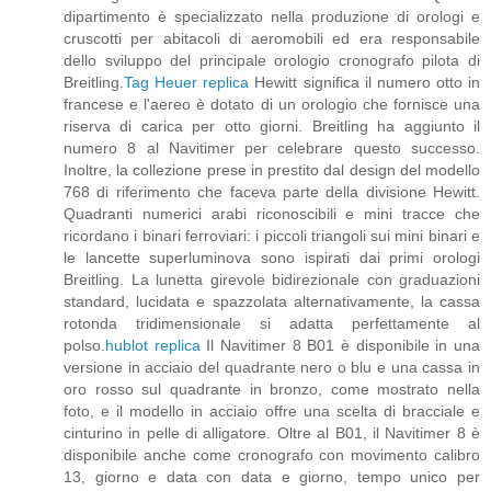
dipartimento è specializzato nella produzione di orologi e
cruscotti per abitacoli di aeromobili ed era responsabile
dello sviluppo del principale orologio cronografo pilota di
Breitling.
Tag Heuer replica
Hewitt significa il numero otto in
francese e l'aereo è dotato di un orologio che fornisce una
riserva di carica per otto giorni. Breitling ha aggiunto il
numero 8 al Navitimer per celebrare questo successo.
Inoltre, la collezione prese in prestito dal design del modello
768 di riferimento che faceva parte della divisione Hewitt.
Quadranti numerici arabi riconoscibili e mini tracce che
ricordano i binari ferroviari: i piccoli triangoli sui mini binari e
le lancette superluminova sono ispirati dai primi orologi
Breitling. La lunetta girevole bidirezionale con graduazioni
standard, lucidata e spazzolata alternativamente, la cassa
rotonda tridimensionale si adatta perfettamente al
polso.
hublot replica
Il Navitimer 8 B01 è disponibile in una
versione in acciaio del quadrante nero o blu e una cassa in
oro rosso sul quadrante in bronzo, come mostrato nella
foto, e il modello in acciaio offre una scelta di bracciale e
cinturino in pelle di alligatore. Oltre al B01, il Navitimer 8 è
disponibile anche come cronografo con movimento calibro
13, giorno e data con data e giorno, tempo unico per