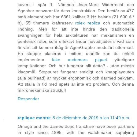
kuvert i spår 1. Nämnda Jean-Marc Widerrecht och
Agenhor ansvarar för dess konstruktion. Den består av 477
små element och har 6361 kaliber 3 Hz balans (21 600 A /
h), 55 timmars kraftreserv
rolex replica
och automatisk
lindning. Men för att inte hindra den traditionella
svängningen för hela arkitekturen har mekanismen en
periferisk rotor, som effektivt lindar huvudfjädern. Vad som
är värt att komma ihåg är AgenGraphe modulärt utformad.
En stoppur placeras i mitten, utanför kan du enkelt
implementera
fake audemars piguet
ytterligare
komplikationer. Och hur fungerar allt detta? - utan minsta
klagomål. Stoppuret fungerar smidigt och knapplayouten
(a'la bullhead) är mycket ergonomisk och därmed bekväm.
Att ställa in tid med spets är inte ett problem. Och denna
mikromekaniska struktur!
Responder
replique montre
8 de diciembre de 2019 a las 11:49 p.m.
Omega and the James Bond franchise have been partners
in style since 1995, with the watchmaker supplying