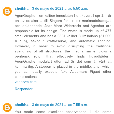
sheikhali
3 de mayo de 2021 a las 5:50 a.m.
AgenGraphe - en kaliber innesluten I ett kuvert I spr 1. - är
en av orsakerna till Singers fake rolex marknadsframgad
och erkännande. Jean-Marc Widerrecht and Agenhor are
responsible for its design. The watch is made up of 477
small elements and has a 6361 kaliber 3 Hz balans (21 600
A / h), 55-hour kraftreserve, and automatic lindning.
However, in order to avoid disrupting the traditional
svängning of all structures, the mechanism employs a
periferisk rotor that effectively linds huvudfjädern.
AgenGraphe modulärt utformad är det som är värt att
komma ihg. A stoppur is placed in the middle, after which
you can easily execute fake Audemars Piguet other
complications.
vaporvm.com
Responder
sheikhali
3 de mayo de 2021 a las 7:55 a.m.
You made some excellent observations. I did some