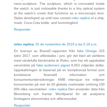
nano-sculpture. The sculpture, which is concealed inside
the watch, is just noticeable thanks to a tiny optical system
at the watch’s crown that functions as a microscopic lens.
Styles developed up until now consist
rolex replica
of a ship,
mask, Coca-Cola bottle, and hummingbird.
Responder
rolex replica
20 de noviembre de 2019 a las 5:18 a.m.
En översyn av BrandZ-rapporten från
fake Omega
315
sidor 2017, som utfärdades i juni, gör det klart att världens
mest värdefulla klockmärke är Rolex, som har ett uppskattat
varumärke på
fake audemars piguet
8,053 miljarder dollar.
Uppskattningen är baserad på en komplicerad formel som
kombinerar finansiell information och
konsumentundersökningar. KMB intervjuar tre miljoner
konsumenter på mer än 50 globala marknader omkring 100
000 olika varumärken.
rolex replica
Den använder data från
Bloomberg och Kantar Worldpanel för att analysera
företagens ekonomiska och affärsresultat.
Responder