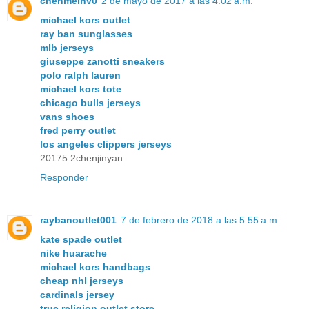
chenmeinv0
2 de mayo de 2017 a las 4:02 a.m.
michael kors outlet
ray ban sunglasses
mlb jerseys
giuseppe zanotti sneakers
polo ralph lauren
michael kors tote
chicago bulls jerseys
vans shoes
fred perry outlet
los angeles clippers jerseys
20175.2chenjinyan
Responder
raybanoutlet001
7 de febrero de 2018 a las 5:55 a.m.
kate spade outlet
nike huarache
michael kors handbags
cheap nhl jerseys
cardinals jersey
true religion outlet store