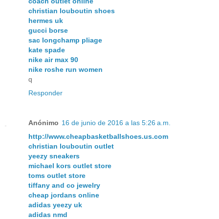
coach outlet online
christian louboutin shoes
hermes uk
gucci borse
sac longchamp pliage
kate spade
nike air max 90
nike roshe run women
q
Responder
Anónimo
16 de junio de 2016 a las 5:26 a.m.
http://www.cheapbasketballshoes.us.com
christian louboutin outlet
yeezy sneakers
michael kors outlet store
toms outlet store
tiffany and co jewelry
cheap jordans online
adidas yeezy uk
adidas nmd