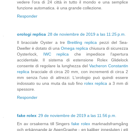
vedere l'ora di 24 città in tutto il mondo e una semplice
funzione automatica. è una grande collezione.
Responder
orologi replica
28 de noviembre de 2019 a las 11:25 p.m.
Il bracciale Oyster a tre
Breitling replica
pezzi del Sea-
Dweller è dotato di una
Omega replica
chiusura di sicurezza
Oysterlock,
IWC replica
che impedisce l'apertura
accidentale. Il sistema di estensione Rolex Glidelock
consente di regolare la lunghezza del
Vacheron Constantin
replica
bracciale di circa 20 mm, con incrementi di circa 2
mm senza l'uso di attrezzi. L'orologio può quindi essere
indossato su una muta da sub fino
rolex replica
a 3 mm di
spessore.
Responder
fake rolex
29 de noviembre de 2019 a las 11:56 p.m.
En av orsakerna till Singers
fake rolex
marknadsframgång
och erkännande är AgenGraphe - en kaliber innesluten i ett