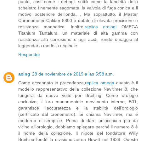
punto, così come i dettagli sottili come la lancetta dello
scheletro finemente sagomata, la valvola di fuga conica e il
motivo posteriore dell'onda. . Ma soprattutto, il Master
Chronometer Caliber 8800 è dotato di elevata precisione e
resistenza magnetica. Inoltre,
replica orologi
OMEGA
Titanium Tantalum, un materiale di alta gamma con
resistenza alla corrosione e agli acidi, rende omaggio al
leggendario modello originale.
Responder
axing
28 de noviembre de 2019 a las 5:58 a.m.
Come accennato in precedenza,
replica omega
questo è il
modello rappresentativo della collezione Navitimer 8, che
fungerà da nuovo volto per Breitling. Come orologio
esclusivo, il loro monumentale movimento interno, B01,
garantisce l'accuratezza e la stabilità dell'orologio
(certificato dal cronometro). Si chiama Navitimer, ma è
moderno e semplice. Prima di dare un'occhiata più da
vicino all'orologio, dobbiamo spiegare perché il numero 8 è
il nome della collezione. Il nipote del fondatore Willy
Breitling fondò la divisione aerea Hewitt nel 1938. Questo