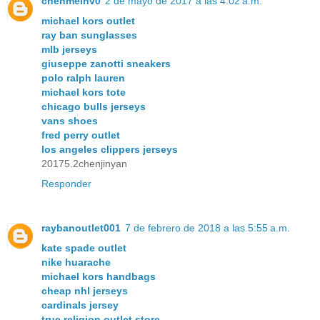
chenmeinv0
2 de mayo de 2017 a las 4:02 a.m.
michael kors outlet
ray ban sunglasses
mlb jerseys
giuseppe zanotti sneakers
polo ralph lauren
michael kors tote
chicago bulls jerseys
vans shoes
fred perry outlet
los angeles clippers jerseys
20175.2chenjinyan
Responder
raybanoutlet001
7 de febrero de 2018 a las 5:55 a.m.
kate spade outlet
nike huarache
michael kors handbags
cheap nhl jerseys
cardinals jersey
true religion outlet store