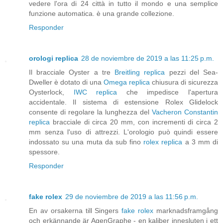
vedere l'ora di 24 città in tutto il mondo e una semplice
funzione automatica. è una grande collezione.
Responder
orologi replica
28 de noviembre de 2019 a las 11:25 p.m.
Il bracciale Oyster a tre
Breitling replica
pezzi del Sea-
Dweller è dotato di una
Omega replica
chiusura di sicurezza
Oysterlock,
IWC replica
che impedisce l'apertura
accidentale. Il sistema di estensione Rolex Glidelock
consente di regolare la lunghezza del
Vacheron Constantin
replica
bracciale di circa 20 mm, con incrementi di circa 2
mm senza l'uso di attrezzi. L'orologio può quindi essere
indossato su una muta da sub fino
rolex replica
a 3 mm di
spessore.
Responder
fake rolex
29 de noviembre de 2019 a las 11:56 p.m.
En av orsakerna till Singers
fake rolex
marknadsframgång
och erkännande är AgenGraphe - en kaliber innesluten i ett