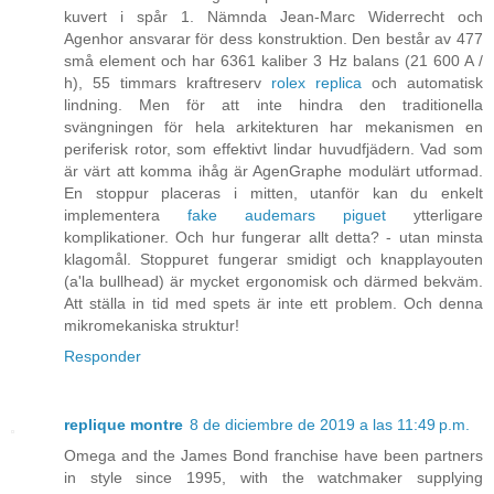
kuvert i spår 1. Nämnda Jean-Marc Widerrecht och
Agenhor ansvarar för dess konstruktion. Den består av 477
små element och har 6361 kaliber 3 Hz balans (21 600 A /
h), 55 timmars kraftreserv
rolex replica
och automatisk
lindning. Men för att inte hindra den traditionella
svängningen för hela arkitekturen har mekanismen en
periferisk rotor, som effektivt lindar huvudfjädern. Vad som
är värt att komma ihåg är AgenGraphe modulärt utformad.
En stoppur placeras i mitten, utanför kan du enkelt
implementera
fake audemars piguet
ytterligare
komplikationer. Och hur fungerar allt detta? - utan minsta
klagomål. Stoppuret fungerar smidigt och knapplayouten
(a'la bullhead) är mycket ergonomisk och därmed bekväm.
Att ställa in tid med spets är inte ett problem. Och denna
mikromekaniska struktur!
Responder
replique montre
8 de diciembre de 2019 a las 11:49 p.m.
Omega and the James Bond franchise have been partners
in style since 1995, with the watchmaker supplying