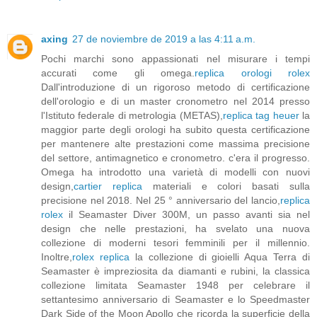
axing
27 de noviembre de 2019 a las 4:11 a.m.
Pochi marchi sono appassionati nel misurare i tempi
accurati come gli omega.
replica orologi rolex
Dall'introduzione di un rigoroso metodo di certificazione
dell'orologio e di un master cronometro nel 2014 presso
l'Istituto federale di metrologia (METAS),
replica tag heuer
la
maggior parte degli orologi ha subito questa certificazione
per mantenere alte prestazioni come massima precisione
del settore, antimagnetico e cronometro. c'era il progresso.
Omega ha introdotto una varietà di modelli con nuovi
design,
cartier replica
materiali e colori basati sulla
precisione nel 2018. Nel 25 ° anniversario del lancio,
replica
rolex
il Seamaster Diver 300M, un passo avanti sia nel
design che nelle prestazioni, ha svelato una nuova
collezione di moderni tesori femminili per il millennio.
Inoltre,
rolex replica
la collezione di gioielli Aqua Terra di
Seamaster è impreziosita da diamanti e rubini, la classica
collezione limitata Seamaster 1948 per celebrare il
settantesimo anniversario di Seamaster e lo Speedmaster
Dark Side of the Moon Apollo che ricorda la superficie della