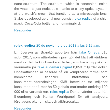
nano-sculpture. The sculpture, which is concealed inside
the watch, is just noticeable thanks to a tiny optical system
at the watch’s crown that functions as a microscopic lens.
Styles developed up until now consist
rolex replica
of a ship,
mask, Coca-Cola bottle, and hummingbird.
Responder
rolex replica
20 de noviembre de 2019 a las 5:18 a.m.
En översyn av BrandZ-rapporten från
fake Omega
315
sidor 2017, som utfärdades i juni, gör det klart att världens
mest värdefulla klockmärke är Rolex, som har ett uppskattat
varumärke på
fake audemars piguet
8,053 miljarder dollar.
Uppskattningen är baserad på en komplicerad formel som
kombinerar finansiell information och
konsumentundersökningar. KMB intervjuar tre miljoner
konsumenter på mer än 50 globala marknader omkring 100
000 olika varumärken.
rolex replica
Den använder data från
Bloomberg och Kantar Worldpanel för att analysera
företagens ekonomiska och affärsresultat.
Responder