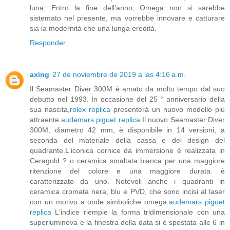
luna. Entro la fine dell'anno, Omega non si sarebbe
sistemato nel presente, ma vorrebbe innovare e catturare
sia la modernità che una lunga eredità.
Responder
axing
27 de noviembre de 2019 a las 4:16 a.m.
Il Seamaster Diver 300M è amato da molto tempo dal suo
debutto nel 1993. In occasione del 25 ° anniversario della
sua nascita,
rolex replica
presenterà un nuovo modello più
attraente.
audemars piguet replica
Il nuovo Seamaster Diver
300M, diametro 42 mm, è disponibile in 14 versioni, a
seconda del materiale della cassa e del design del
quadrante.L'iconica cornice da immersione è realizzata in
Ceragold ? o ceramica smaltata bianca per una maggiore
ritenzione del colore e una maggiore durata. è
caratterizzato da uno. Notevoli anche i quadranti in
ceramica cromata nera, blu e PVD, che sono incisi al laser
con un motivo a onde simboliche omega.
audemars piguet
replica
L'indice riempie la forma tridimensionale con una
superluminova e la finestra della data si è spostata alle 6 in