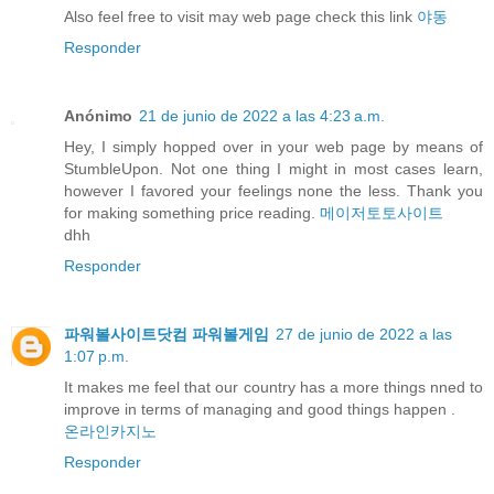
Also feel free to visit may web page check this link
야동
Responder
Anónimo
21 de junio de 2022 a las 4:23 a.m.
Hey, I simply hopped over in your web page by means of
StumbleUpon. Not one thing I might in most cases learn,
however I favored your feelings none the less. Thank you
for making something price reading.
메이저토토사이트
dhh
Responder
파워볼사이트닷컴 파워볼게임
27 de junio de 2022 a las
1:07 p.m.
It makes me feel that our country has a more things nned to
improve in terms of managing and good things happen .
온라인카지노
Responder