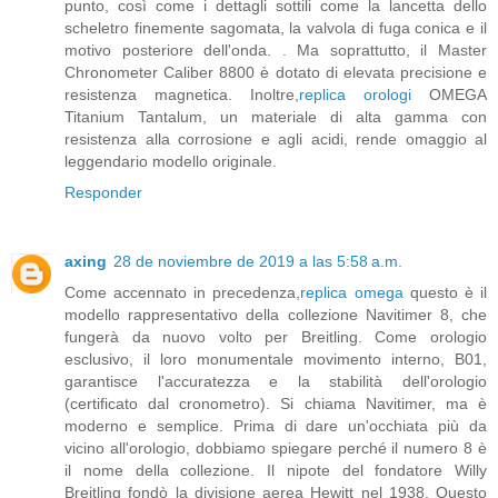
punto, così come i dettagli sottili come la lancetta dello
scheletro finemente sagomata, la valvola di fuga conica e il
motivo posteriore dell'onda. . Ma soprattutto, il Master
Chronometer Caliber 8800 è dotato di elevata precisione e
resistenza magnetica. Inoltre,
replica orologi
OMEGA
Titanium Tantalum, un materiale di alta gamma con
resistenza alla corrosione e agli acidi, rende omaggio al
leggendario modello originale.
Responder
axing
28 de noviembre de 2019 a las 5:58 a.m.
Come accennato in precedenza,
replica omega
questo è il
modello rappresentativo della collezione Navitimer 8, che
fungerà da nuovo volto per Breitling. Come orologio
esclusivo, il loro monumentale movimento interno, B01,
garantisce l'accuratezza e la stabilità dell'orologio
(certificato dal cronometro). Si chiama Navitimer, ma è
moderno e semplice. Prima di dare un'occhiata più da
vicino all'orologio, dobbiamo spiegare perché il numero 8 è
il nome della collezione. Il nipote del fondatore Willy
Breitling fondò la divisione aerea Hewitt nel 1938. Questo