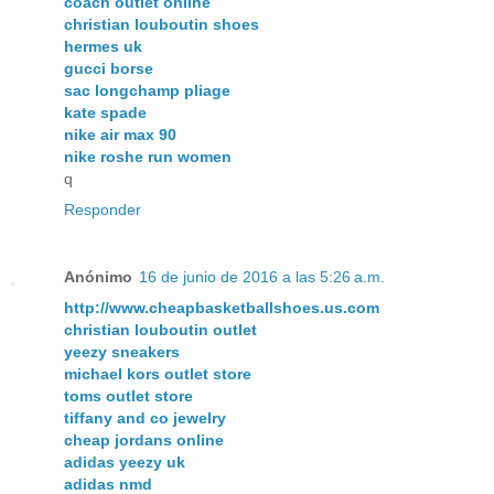
coach outlet online
christian louboutin shoes
hermes uk
gucci borse
sac longchamp pliage
kate spade
nike air max 90
nike roshe run women
q
Responder
Anónimo
16 de junio de 2016 a las 5:26 a.m.
http://www.cheapbasketballshoes.us.com
christian louboutin outlet
yeezy sneakers
michael kors outlet store
toms outlet store
tiffany and co jewelry
cheap jordans online
adidas yeezy uk
adidas nmd