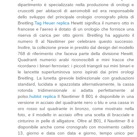
dipartimento è specializzato nella produzione di orologi e
cruscotti per abitacoli di aeromobili ed era responsabile
dello sviluppo del principale orologio cronografo pilota di
Breitling.
Tag Heuer replica
Hewitt significa il numero otto in
francese e l'aereo è dotato di un orologio che fornisce una
riserva di carica per otto giorni. Breitling ha aggiunto il
numero 8 al Navitimer per celebrare questo successo.
Inoltre, la collezione prese in prestito dal design del modello
768 di riferimento che faceva parte della divisione Hewitt.
Quadranti numerici arabi riconoscibili e mini tracce che
ricordano i binari ferroviari: i piccoli triangoli sui mini binari e
le lancette superluminova sono ispirati dai primi orologi
Breitling. La lunetta girevole bidirezionale con graduazioni
standard, lucidata e spazzolata alternativamente, la cassa
rotonda tridimensionale si adatta perfettamente al
polso.
hublot replica
Il Navitimer 8 B01 è disponibile in una
versione in acciaio del quadrante nero o blu e una cassa in
oro rosso sul quadrante in bronzo, come mostrato nella
foto, e il modello in acciaio offre una scelta di bracciale e
cinturino in pelle di alligatore. Oltre al B01, il Navitimer 8 è
disponibile anche come cronografo con movimento calibro
13, giorno e data con data e giorno, tempo unico per