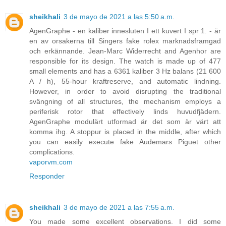
sheikhali
3 de mayo de 2021 a las 5:50 a.m.
AgenGraphe - en kaliber innesluten I ett kuvert I spr 1. - är
en av orsakerna till Singers fake rolex marknadsframgad
och erkännande. Jean-Marc Widerrecht and Agenhor are
responsible for its design. The watch is made up of 477
small elements and has a 6361 kaliber 3 Hz balans (21 600
A / h), 55-hour kraftreserve, and automatic lindning.
However, in order to avoid disrupting the traditional
svängning of all structures, the mechanism employs a
periferisk rotor that effectively linds huvudfjädern.
AgenGraphe modulärt utformad är det som är värt att
komma ihg. A stoppur is placed in the middle, after which
you can easily execute fake Audemars Piguet other
complications.
vaporvm.com
Responder
sheikhali
3 de mayo de 2021 a las 7:55 a.m.
You made some excellent observations. I did some