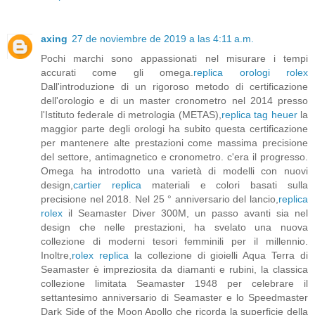
axing
27 de noviembre de 2019 a las 4:11 a.m.
Pochi marchi sono appassionati nel misurare i tempi
accurati come gli omega.
replica orologi rolex
Dall'introduzione di un rigoroso metodo di certificazione
dell'orologio e di un master cronometro nel 2014 presso
l'Istituto federale di metrologia (METAS),
replica tag heuer
la
maggior parte degli orologi ha subito questa certificazione
per mantenere alte prestazioni come massima precisione
del settore, antimagnetico e cronometro. c'era il progresso.
Omega ha introdotto una varietà di modelli con nuovi
design,
cartier replica
materiali e colori basati sulla
precisione nel 2018. Nel 25 ° anniversario del lancio,
replica
rolex
il Seamaster Diver 300M, un passo avanti sia nel
design che nelle prestazioni, ha svelato una nuova
collezione di moderni tesori femminili per il millennio.
Inoltre,
rolex replica
la collezione di gioielli Aqua Terra di
Seamaster è impreziosita da diamanti e rubini, la classica
collezione limitata Seamaster 1948 per celebrare il
settantesimo anniversario di Seamaster e lo Speedmaster
Dark Side of the Moon Apollo che ricorda la superficie della