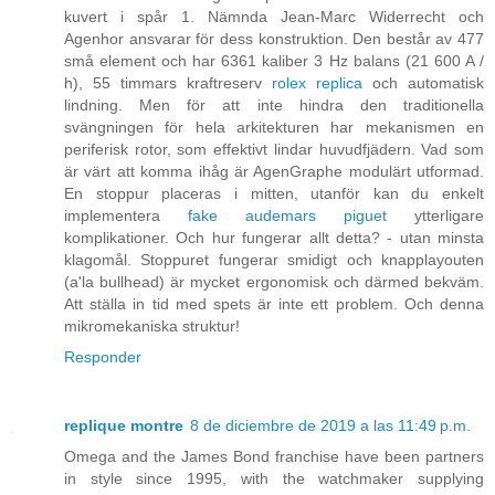
kuvert i spår 1. Nämnda Jean-Marc Widerrecht och
Agenhor ansvarar för dess konstruktion. Den består av 477
små element och har 6361 kaliber 3 Hz balans (21 600 A /
h), 55 timmars kraftreserv
rolex replica
och automatisk
lindning. Men för att inte hindra den traditionella
svängningen för hela arkitekturen har mekanismen en
periferisk rotor, som effektivt lindar huvudfjädern. Vad som
är värt att komma ihåg är AgenGraphe modulärt utformad.
En stoppur placeras i mitten, utanför kan du enkelt
implementera
fake audemars piguet
ytterligare
komplikationer. Och hur fungerar allt detta? - utan minsta
klagomål. Stoppuret fungerar smidigt och knapplayouten
(a'la bullhead) är mycket ergonomisk och därmed bekväm.
Att ställa in tid med spets är inte ett problem. Och denna
mikromekaniska struktur!
Responder
replique montre
8 de diciembre de 2019 a las 11:49 p.m.
Omega and the James Bond franchise have been partners
in style since 1995, with the watchmaker supplying