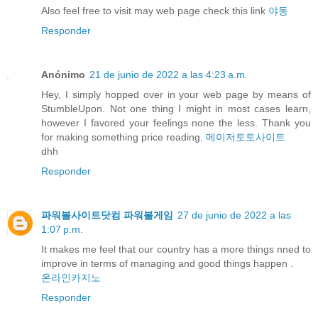
Also feel free to visit may web page check this link
야동
Responder
Anónimo
21 de junio de 2022 a las 4:23 a.m.
Hey, I simply hopped over in your web page by means of
StumbleUpon. Not one thing I might in most cases learn,
however I favored your feelings none the less. Thank you
for making something price reading.
메이저토토사이트
dhh
Responder
파워볼사이트닷컴 파워볼게임
27 de junio de 2022 a las
1:07 p.m.
It makes me feel that our country has a more things nned to
improve in terms of managing and good things happen .
온라인카지노
Responder