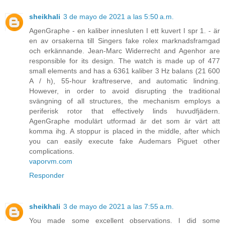
sheikhali
3 de mayo de 2021 a las 5:50 a.m.
AgenGraphe - en kaliber innesluten I ett kuvert I spr 1. - är
en av orsakerna till Singers fake rolex marknadsframgad
och erkännande. Jean-Marc Widerrecht and Agenhor are
responsible for its design. The watch is made up of 477
small elements and has a 6361 kaliber 3 Hz balans (21 600
A / h), 55-hour kraftreserve, and automatic lindning.
However, in order to avoid disrupting the traditional
svängning of all structures, the mechanism employs a
periferisk rotor that effectively linds huvudfjädern.
AgenGraphe modulärt utformad är det som är värt att
komma ihg. A stoppur is placed in the middle, after which
you can easily execute fake Audemars Piguet other
complications.
vaporvm.com
Responder
sheikhali
3 de mayo de 2021 a las 7:55 a.m.
You made some excellent observations. I did some