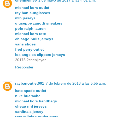
chenmeinv0
2 de mayo de 2017 a las 4:02 a.m.
michael kors outlet
ray ban sunglasses
mlb jerseys
giuseppe zanotti sneakers
polo ralph lauren
michael kors tote
chicago bulls jerseys
vans shoes
fred perry outlet
los angeles clippers jerseys
20175.2chenjinyan
Responder
raybanoutlet001
7 de febrero de 2018 a las 5:55 a.m.
kate spade outlet
nike huarache
michael kors handbags
cheap nhl jerseys
cardinals jersey
true religion outlet store