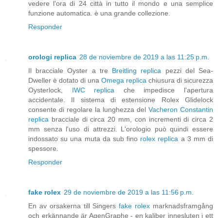
vedere l'ora di 24 città in tutto il mondo e una semplice
funzione automatica. è una grande collezione.
Responder
orologi replica
28 de noviembre de 2019 a las 11:25 p.m.
Il bracciale Oyster a tre
Breitling replica
pezzi del Sea-
Dweller è dotato di una
Omega replica
chiusura di sicurezza
Oysterlock,
IWC replica
che impedisce l'apertura
accidentale. Il sistema di estensione Rolex Glidelock
consente di regolare la lunghezza del
Vacheron Constantin
replica
bracciale di circa 20 mm, con incrementi di circa 2
mm senza l'uso di attrezzi. L'orologio può quindi essere
indossato su una muta da sub fino
rolex replica
a 3 mm di
spessore.
Responder
fake rolex
29 de noviembre de 2019 a las 11:56 p.m.
En av orsakerna till Singers
fake rolex
marknadsframgång
och erkännande är AgenGraphe - en kaliber innesluten i ett