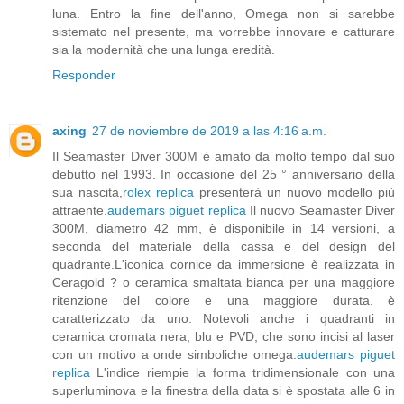
luna. Entro la fine dell'anno, Omega non si sarebbe
sistemato nel presente, ma vorrebbe innovare e catturare
sia la modernità che una lunga eredità.
Responder
axing
27 de noviembre de 2019 a las 4:16 a.m.
Il Seamaster Diver 300M è amato da molto tempo dal suo
debutto nel 1993. In occasione del 25 ° anniversario della
sua nascita,
rolex replica
presenterà un nuovo modello più
attraente.
audemars piguet replica
Il nuovo Seamaster Diver
300M, diametro 42 mm, è disponibile in 14 versioni, a
seconda del materiale della cassa e del design del
quadrante.L'iconica cornice da immersione è realizzata in
Ceragold ? o ceramica smaltata bianca per una maggiore
ritenzione del colore e una maggiore durata. è
caratterizzato da uno. Notevoli anche i quadranti in
ceramica cromata nera, blu e PVD, che sono incisi al laser
con un motivo a onde simboliche omega.
audemars piguet
replica
L'indice riempie la forma tridimensionale con una
superluminova e la finestra della data si è spostata alle 6 in