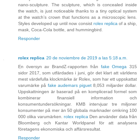
nano-sculpture. The sculpture, which is concealed inside
the watch, is just noticeable thanks to a tiny optical system
at the watch’s crown that functions as a microscopic lens.
Styles developed up until now consist
rolex replica
of a ship,
mask, Coca-Cola bottle, and hummingbird.
Responder
rolex replica
20 de noviembre de 2019 a las 5:18 a.m.
En översyn av BrandZ-rapporten från
fake Omega
315
sidor 2017, som utfärdades i juni, gör det klart att världens
mest värdefulla klockmärke är Rolex, som har ett uppskattat
varumärke på
fake audemars piguet
8,053 miljarder dollar.
Uppskattningen är baserad på en komplicerad formel som
kombinerar finansiell information och
konsumentundersökningar. KMB intervjuar tre miljoner
konsumenter på mer än 50 globala marknader omkring 100
000 olika varumärken.
rolex replica
Den använder data från
Bloomberg och Kantar Worldpanel för att analysera
företagens ekonomiska och affärsresultat.
Responder