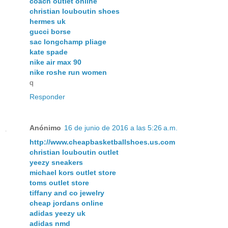
coach outlet online
christian louboutin shoes
hermes uk
gucci borse
sac longchamp pliage
kate spade
nike air max 90
nike roshe run women
q
Responder
Anónimo
16 de junio de 2016 a las 5:26 a.m.
http://www.cheapbasketballshoes.us.com
christian louboutin outlet
yeezy sneakers
michael kors outlet store
toms outlet store
tiffany and co jewelry
cheap jordans online
adidas yeezy uk
adidas nmd