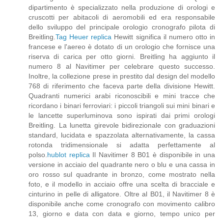
dipartimento è specializzato nella produzione di orologi e
cruscotti per abitacoli di aeromobili ed era responsabile
dello sviluppo del principale orologio cronografo pilota di
Breitling.
Tag Heuer replica
Hewitt significa il numero otto in
francese e l'aereo è dotato di un orologio che fornisce una
riserva di carica per otto giorni. Breitling ha aggiunto il
numero 8 al Navitimer per celebrare questo successo.
Inoltre, la collezione prese in prestito dal design del modello
768 di riferimento che faceva parte della divisione Hewitt.
Quadranti numerici arabi riconoscibili e mini tracce che
ricordano i binari ferroviari: i piccoli triangoli sui mini binari e
le lancette superluminova sono ispirati dai primi orologi
Breitling. La lunetta girevole bidirezionale con graduazioni
standard, lucidata e spazzolata alternativamente, la cassa
rotonda tridimensionale si adatta perfettamente al
polso.
hublot replica
Il Navitimer 8 B01 è disponibile in una
versione in acciaio del quadrante nero o blu e una cassa in
oro rosso sul quadrante in bronzo, come mostrato nella
foto, e il modello in acciaio offre una scelta di bracciale e
cinturino in pelle di alligatore. Oltre al B01, il Navitimer 8 è
disponibile anche come cronografo con movimento calibro
13, giorno e data con data e giorno, tempo unico per