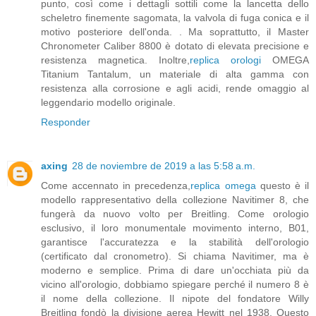
punto, così come i dettagli sottili come la lancetta dello
scheletro finemente sagomata, la valvola di fuga conica e il
motivo posteriore dell'onda. . Ma soprattutto, il Master
Chronometer Caliber 8800 è dotato di elevata precisione e
resistenza magnetica. Inoltre,
replica orologi
OMEGA
Titanium Tantalum, un materiale di alta gamma con
resistenza alla corrosione e agli acidi, rende omaggio al
leggendario modello originale.
Responder
axing
28 de noviembre de 2019 a las 5:58 a.m.
Come accennato in precedenza,
replica omega
questo è il
modello rappresentativo della collezione Navitimer 8, che
fungerà da nuovo volto per Breitling. Come orologio
esclusivo, il loro monumentale movimento interno, B01,
garantisce l'accuratezza e la stabilità dell'orologio
(certificato dal cronometro). Si chiama Navitimer, ma è
moderno e semplice. Prima di dare un'occhiata più da
vicino all'orologio, dobbiamo spiegare perché il numero 8 è
il nome della collezione. Il nipote del fondatore Willy
Breitling fondò la divisione aerea Hewitt nel 1938. Questo