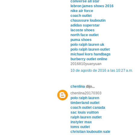
converse all star
lebron james shoes 2016
nike air force
coach outlet
chaussure louboutin
adidas superstar
lacoste shoes
north face outlet
puma shoes
polo ralph lauren uk
polo ralph lauren outlet
michael kors handbags
burberry outlet online
2016810yuanyuan
10 de agosto de 2016 a las 10:27 a.m.
chenlina
dijo...
chenlina20170303
polo ralph lauren
timberland outlet
coach outlet canada
sac louis vuitton
ralph lauren outlet
instyler max
toms outlet
christian louboutin sale