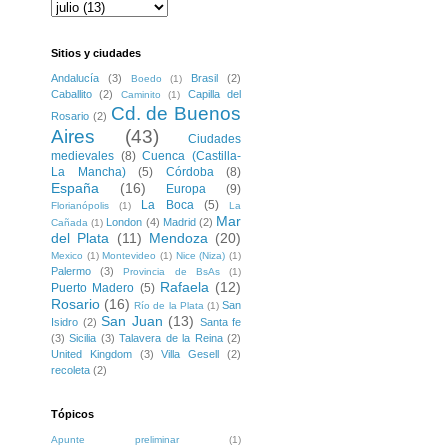
Sitios y ciudades
Andalucía
(3)
Brasil
(2)
Boedo
(1)
Caballito
(2)
Capilla del
Caminito
(1)
Cd. de Buenos
Rosario
(2)
Aires
(43)
Ciudades
medievales
(8)
Cuenca (Castilla-
La Mancha)
(5)
Córdoba
(8)
España
(16)
Europa
(9)
La Boca
(5)
Florianópolis
(1)
La
Mar
London
(4)
Madrid
(2)
Cañada
(1)
del Plata
(11)
Mendoza
(20)
Mexico
(1)
Montevideo
(1)
Nice (Niza)
(1)
Palermo
(3)
Provincia de BsAs
(1)
Rafaela
(12)
Puerto Madero
(5)
Rosario
(16)
San
Río de la Plata
(1)
San Juan
(13)
Isidro
(2)
Santa fe
(3)
Sicilia
(3)
Talavera de la Reina
(2)
United Kingdom
(3)
Villa Gesell
(2)
recoleta
(2)
Tópicos
Apunte preliminar
(1)