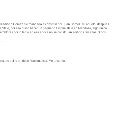
 el edificio Gomez fue mandado a construir por Juan Gomez, mi abuelo, despues
e State, por eso quiso hacer un pequeño Empire state en Mendoza, algo unico
mblores por lo tanto en esa epoca no se construian edificios tan altos. Sldos
.m.
, de estilo art deco / racionalista. Me encanta.