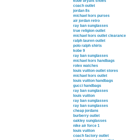
kobe bryant shoes
coach outlet
jordan 8s
michael kors purses
air jordan retro
ray ban sunglasses
true religion outlet
michael kors outlet clearance
ralph lauren outlet
polo ralph shirts
kobe 9
ray ban sunglasses
michael kors handbags
rolex watches
louis vuitton outlet stores
michael kors outlet
louis vuitton handbags
gucci handbags
ray ban sunglasses
louis vuitton
ray ban sunglasses
ray ban sunglasses
cheap jordans
burberry outlet
oakley sunglasses
nike air force 1
louis vuitton
coach factory outlet