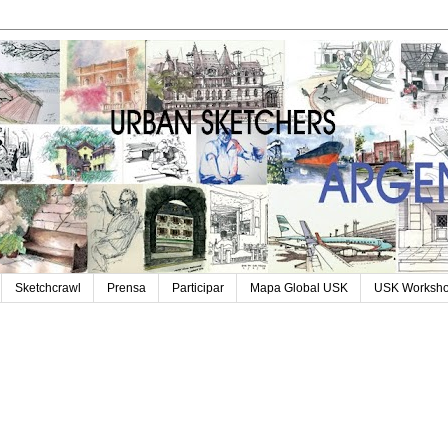
Sketchcrawl
Prensa
Participar
Mapa Global USK
USK Worksh