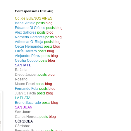
Corresponsales USK-Arg
Cd. de BUENOS AIRES
Isabel Antelo
posts
blog
Eduardo Di Clérico
posts
blog
Alex Sahores
posts
blog
Norberto Dorantes
posts
blog
Adhemar O. Rioja
posts
blog
Oscar Hernández
posts
blog
Lucía Herrero
posts
blog
Alejandro Pérez
posts
blog
Cecilia Coppo
posts
blog
SANTA FE
Rafaela:
Diego Jappert
posts
blog
Rosario:
Mauro Pesci
posts
blog
Fernando Fola
posts
blog
Juan G Facta
posts
blog
LA PLATA
Bruno Sucurado
posts
blog
SAN JUAN
San Juan:
Carlos Herrera
posts
blog
CÓRDOBA
Córdoba:
Fernando Fraenza
posts
blog