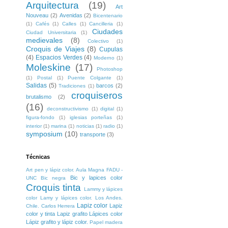
Arquitectura
(19)
Art
Nouveau
(2)
Avenidas
(2)
Bicentenario
(1)
Cafés
(1)
Calles
(1)
Cancilleria
(1)
Ciudades
Ciudad Universitaria
(1)
medievales
(8)
Colectivo
(1)
Croquis de Viajes
(8)
Cupulas
(4)
Espacios Verdes
(4)
Moderno
(1)
Moleskine
(17)
Photoshop
(1)
Postal
(1)
Puente Colgante
(1)
Salidas
(5)
barcos
(2)
Tradiciones
(1)
croquiseros
brutalismo
(2)
(16)
deconstructivismo
(1)
digital
(1)
figura-fondo
(1)
iglesias porteñas
(1)
interior
(1)
marina
(1)
noticias
(1)
radio
(1)
symposium
(10)
transporte
(3)
Técnicas
Art pen y lápiz color. Aula Magna FADU -
Bic y lapices color
UNC
Bic negra
Croquis tinta
Lammy y lápices
color
Lamy y lápices color. Los Andes.
Lapiz color
Lapiz
Chile. Carlos Herrera
color y tinta
Lapiz grafito
Lápices color
Lápiz grafito y lápiz color.
Papel madera