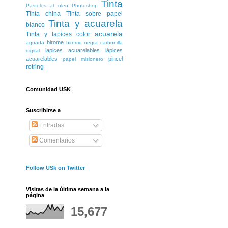
Tinta
Pasteles al oleo
Photoshop
Tinta china
Tinta sobre papel
Tinta y acuarela
blanco
acuarela
Tinta y lapices color
birome
aguada
birome negra
carbonilla
lapices acuarelables
lápices
digital
acuarelables
pincel
papel misionero
rotring
Comunidad USK
Suscribirse a
Entradas
Comentarios
Follow USk on Twitter
Visitas de la última semana a la
página
15,677