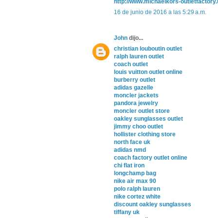
http://www.michaelkors-outletfactory
16 de junio de 2016 a las 5:29 a.m.
John
dijo...
christian louboutin outlet
ralph lauren outlet
coach outlet
louis vuitton outlet online
burberry outlet
adidas gazelle
moncler jackets
pandora jewelry
moncler outlet store
oakley sunglasses outlet
jimmy choo outlet
hollister clothing store
north face uk
adidas nmd
coach factory outlet online
chi flat iron
longchamp bag
nike air max 90
polo ralph lauren
nike cortez white
discount oakley sunglasses
tiffany uk