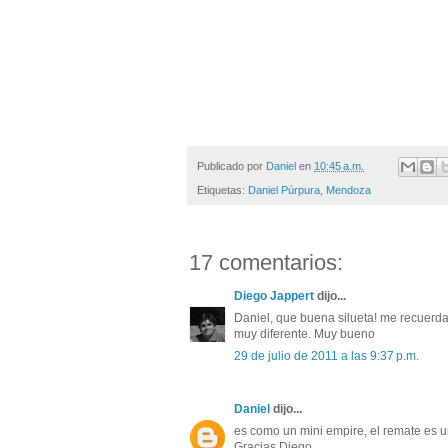
Publicado por
Daniel
en
10:45 a.m.
Etiquetas:
Daniel Púrpura
,
Mendoza
17 comentarios:
Diego Jappert
dijo...
Daniel, que buena silueta! me recuerd
muy diferente. Muy bueno
29 de julio de 2011 a las 9:37 p.m.
Daniel
dijo...
es como un mini empire, el remate es u
Gracias Diego