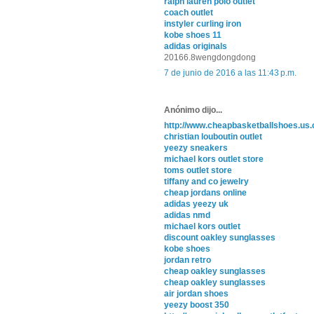
ralph lauren polo outlet
coach outlet
instyler curling iron
kobe shoes 11
adidas originals
20166.8wengdongdong
7 de junio de 2016 a las 11:43 p.m.
Anónimo dijo...
http://www.cheapbasketballshoes.us
christian louboutin outlet
yeezy sneakers
michael kors outlet store
toms outlet store
tiffany and co jewelry
cheap jordans online
adidas yeezy uk
adidas nmd
michael kors outlet
discount oakley sunglasses
kobe shoes
jordan retro
cheap oakley sunglasses
cheap oakley sunglasses
air jordan shoes
yeezy boost 350