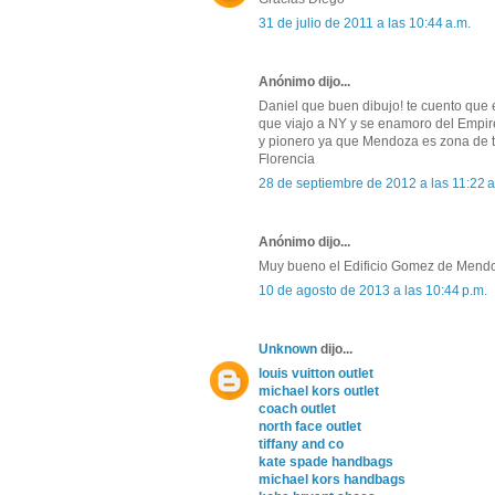
31 de julio de 2011 a las 10:44 a.m.
Anónimo dijo...
Daniel que buen dibujo! te cuento que
que viajo a NY y se enamoro del Empir
y pionero ya que Mendoza es zona de te
Florencia
28 de septiembre de 2012 a las 11:22 a
Anónimo dijo...
Muy bueno el Edificio Gomez de Mendoza
10 de agosto de 2013 a las 10:44 p.m.
Unknown
dijo...
louis vuitton outlet
michael kors outlet
coach outlet
north face outlet
tiffany and co
kate spade handbags
michael kors handbags