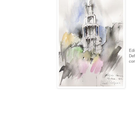
Edi
Def
con