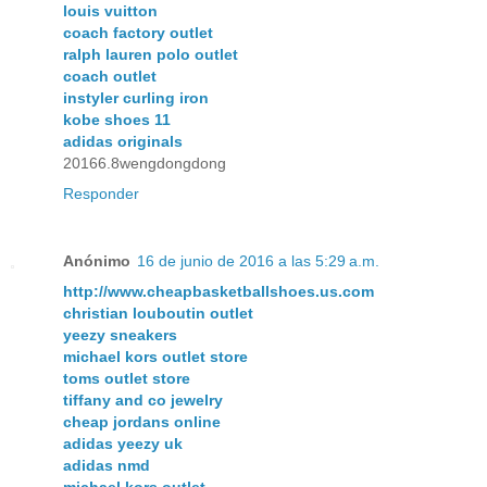
louis vuitton
coach factory outlet
ralph lauren polo outlet
coach outlet
instyler curling iron
kobe shoes 11
adidas originals
20166.8wengdongdong
Responder
Anónimo
16 de junio de 2016 a las 5:29 a.m.
http://www.cheapbasketballshoes.us.com
christian louboutin outlet
yeezy sneakers
michael kors outlet store
toms outlet store
tiffany and co jewelry
cheap jordans online
adidas yeezy uk
adidas nmd
michael kors outlet