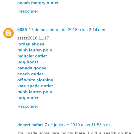
coach factory outlet
Responder
5689
17 de noviembre de 2018 a las 2:14 a.m.
zzzzz2018.11.17
jordan shoes
ralph lauren polo
moncler outlet
ugg boots
canada goose
coach outlet
off white clothing
kate spade outlet
ralph lauren polo
ugg outlet
Responder
desert safari
7 de junio de 2019 a las 11:58 a.m.
You made some nice points there. I did a search on the