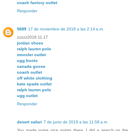
coach factory outlet
Responder
5689
17 de noviembre de 2018 a las 2:14 a.m.
zzzzz2018.11.17
jordan shoes
ralph lauren polo
moncler outlet
ugg boots
canada goose
coach outlet
off white clothing
kate spade outlet
ralph lauren polo
ugg outlet
Responder
desert safari
7 de junio de 2019 a las 11:58 a.m.
You made some nice points there. I did a search on the