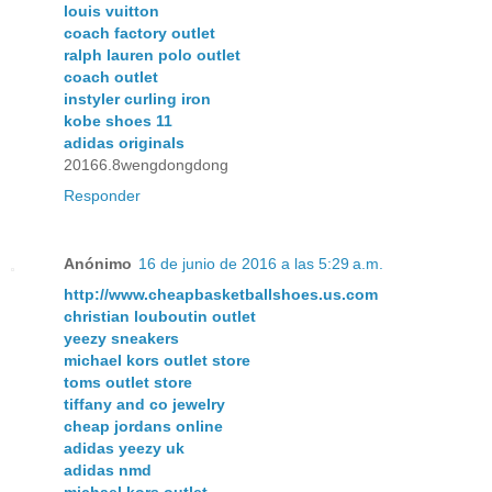
louis vuitton
coach factory outlet
ralph lauren polo outlet
coach outlet
instyler curling iron
kobe shoes 11
adidas originals
20166.8wengdongdong
Responder
Anónimo
16 de junio de 2016 a las 5:29 a.m.
http://www.cheapbasketballshoes.us.com
christian louboutin outlet
yeezy sneakers
michael kors outlet store
toms outlet store
tiffany and co jewelry
cheap jordans online
adidas yeezy uk
adidas nmd
michael kors outlet