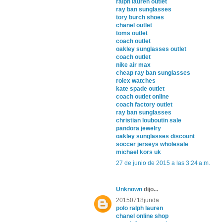
ralph lauren outlet
ray ban sunglasses
tory burch shoes
chanel outlet
toms outlet
coach outlet
oakley sunglasses outlet
coach outlet
nike air max
cheap ray ban sunglasses
rolex watches
kate spade outlet
coach outlet online
coach factory outlet
ray ban sunglasses
christian louboutin sale
pandora jewelry
oakley sunglasses discount
soccer jerseys wholesale
michael kors uk
27 de junio de 2015 a las 3:24 a.m.
Unknown
dijo...
20150718junda
polo ralph lauren
chanel online shop