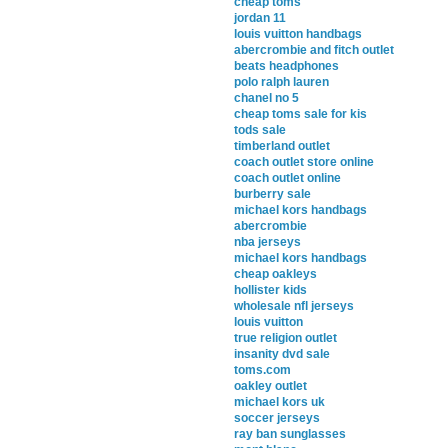
cheap toms
jordan 11
louis vuitton handbags
abercrombie and fitch outlet
beats headphones
polo ralph lauren
chanel no 5
cheap toms sale for kis
tods sale
timberland outlet
coach outlet store online
coach outlet online
burberry sale
michael kors handbags
abercrombie
nba jerseys
michael kors handbags
cheap oakleys
hollister kids
wholesale nfl jerseys
louis vuitton
true religion outlet
insanity dvd sale
toms.com
oakley outlet
michael kors uk
soccer jerseys
ray ban sunglasses