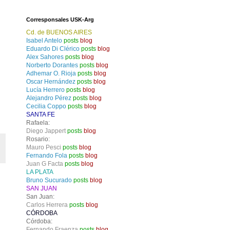
Corresponsales USK-Arg
Cd. de BUENOS AIRES
Isabel Antelo
posts
blog
Eduardo Di Clérico
posts
blog
Alex Sahores
posts
blog
Norberto Dorantes
posts
blog
Adhemar O. Rioja
posts
blog
Oscar Hernández
posts
blog
Lucía Herrero
posts
blog
Alejandro Pérez
posts
blog
Cecilia Coppo
posts
blog
SANTA FE
Rafaela:
Diego Jappert
posts
blog
Rosario:
Mauro Pesci
posts
blog
Fernando Fola
posts
blog
Juan G Facta
posts
blog
LA PLATA
Bruno Sucurado
posts
blog
SAN JUAN
San Juan:
Carlos Herrera
posts
blog
CÓRDOBA
Córdoba:
Fernando Fraenza
posts
blog