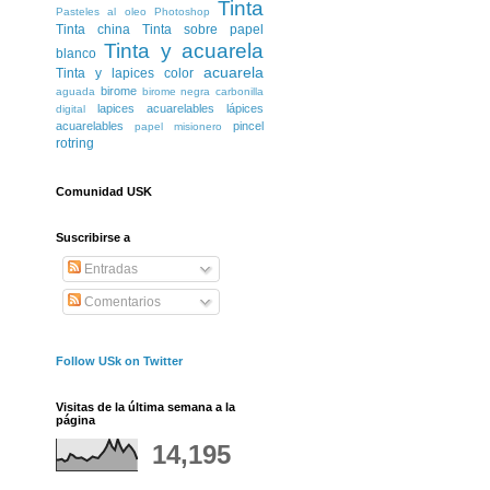
Tinta
Pasteles al oleo
Photoshop
Tinta china
Tinta sobre papel
Tinta y acuarela
blanco
acuarela
Tinta y lapices color
birome
aguada
birome negra
carbonilla
lapices acuarelables
lápices
digital
acuarelables
pincel
papel misionero
rotring
Comunidad USK
Suscribirse a
Entradas
Comentarios
Follow USk on Twitter
Visitas de la última semana a la
página
14,195