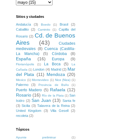
Sitios y ciudades
Andalucía
(3)
Brasil
(2)
Boedo
(1)
Caballito
(2)
Capilla del
Caminito
(1)
Cd. de Buenos
Rosario
(2)
Aires
(43)
Ciudades
medievales
(8)
Cuenca (Castilla-
La Mancha)
(5)
Córdoba
(8)
España
(16)
Europa
(9)
La Boca
(5)
Florianópolis
(1)
La
Mar
London
(4)
Madrid
(2)
Cañada
(1)
del Plata
(11)
Mendoza
(20)
Mexico
(1)
Montevideo
(1)
Nice (Niza)
(1)
Palermo
(3)
Provincia de BsAs
(1)
Rafaela
(12)
Puerto Madero
(5)
Rosario
(16)
San
Río de la Plata
(1)
San Juan
(13)
Isidro
(2)
Santa fe
(3)
Sicilia
(3)
Talavera de la Reina
(2)
United Kingdom
(3)
Villa Gesell
(2)
recoleta
(2)
Tópicos
Apunte preliminar
(1)