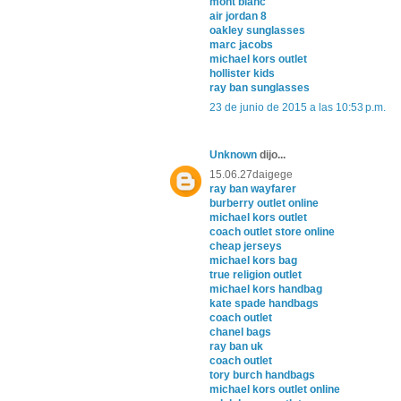
mont blanc
air jordan 8
oakley sunglasses
marc jacobs
michael kors outlet
hollister kids
ray ban sunglasses
23 de junio de 2015 a las 10:53 p.m.
Unknown
dijo...
15.06.27daigege
ray ban wayfarer
burberry outlet online
michael kors outlet
coach outlet store online
cheap jerseys
michael kors bag
true religion outlet
michael kors handbag
kate spade handbags
coach outlet
chanel bags
ray ban uk
coach outlet
tory burch handbags
michael kors outlet online