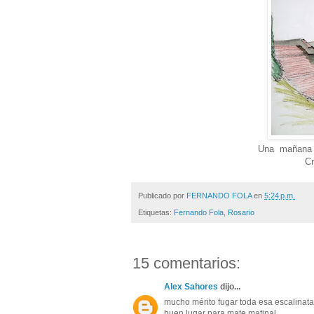
Una mañana e
Cr
Publicado por
FERNANDO FOLA
en
5:24 p.m.
Etiquetas:
Fernando Fola
,
Rosario
15 comentarios:
Alex Sahores
dijo...
mucho mérito fugar toda esa escalinata
buen lugar para mate matinal