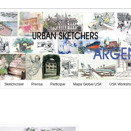
Sketchcrawl
Prensa
Participar
Mapa Global USK
USK Worksh