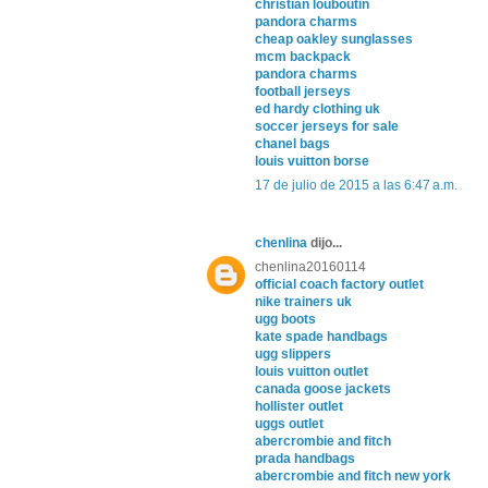
christian louboutin
pandora charms
cheap oakley sunglasses
mcm backpack
pandora charms
football jerseys
ed hardy clothing uk
soccer jerseys for sale
chanel bags
louis vuitton borse
17 de julio de 2015 a las 6:47 a.m.
chenlina
dijo...
chenlina20160114
official coach factory outlet
nike trainers uk
ugg boots
kate spade handbags
ugg slippers
louis vuitton outlet
canada goose jackets
hollister outlet
uggs outlet
abercrombie and fitch
prada handbags
abercrombie and fitch new york