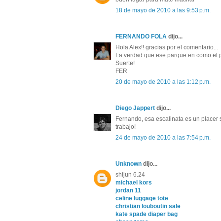
18 de mayo de 2010 a las 9:53 p.m.
FERNANDO FOLA
dijo...
Hola Alex!! gracias por el comentario...
La verdad que ese parque en como el pa
Suerte!
FER
20 de mayo de 2010 a las 1:12 p.m.
Diego Jappert
dijo...
Fernando, esa escalinata es un placer 
trabajo!
24 de mayo de 2010 a las 7:54 p.m.
Unknown
dijo...
shijun 6.24
michael kors
jordan 11
celine luggage tote
christian louboutin sale
kate spade diaper bag