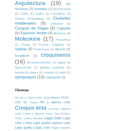
Arquitectura
(19)
Art
Nouveau
(2)
Avenidas
(2)
Bicentenario
(1)
Cafés
(1)
Calles
(1)
Cancilleria
(1)
Ciudades
Ciudad Universitaria
(1)
medievales
(8)
Colectivo
(1)
Croquis de Viajes
(8)
Cupulas
(4)
Espacios Verdes
(4)
Moderno
(1)
Moleskine
(17)
Photoshop
(1)
Postal
(1)
Puente Colgante
(1)
Salidas
(5)
barcos
(2)
Tradiciones
(1)
croquiseros
brutalismo
(2)
(16)
deconstructivismo
(1)
digital
(1)
figura-fondo
(1)
iglesias porteñas
(1)
interior
(1)
marina
(1)
noticias
(1)
radio
(1)
symposium
(10)
transporte
(3)
Técnicas
Art pen y lápiz color. Aula Magna FADU -
Bic y lapices color
UNC
Bic negra
Croquis tinta
Lammy y lápices
color
Lamy y lápices color. Los Andes.
Lapiz color
Lapiz
Chile. Carlos Herrera
color y tinta
Lapiz grafito
Lápices color
Lápiz grafito y lápiz color.
Papel madera