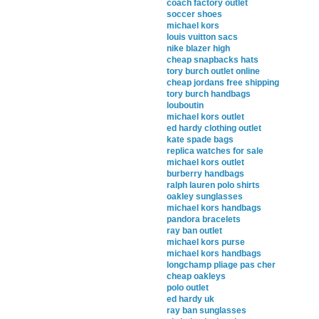
coach factory outlet
soccer shoes
michael kors
louis vuitton sacs
nike blazer high
cheap snapbacks hats
tory burch outlet online
cheap jordans free shipping
tory burch handbags
louboutin
michael kors outlet
ed hardy clothing outlet
kate spade bags
replica watches for sale
michael kors outlet
burberry handbags
ralph lauren polo shirts
oakley sunglasses
michael kors handbags
pandora bracelets
ray ban outlet
michael kors purse
michael kors handbags
longchamp pliage pas cher
cheap oakleys
polo outlet
ed hardy uk
ray ban sunglasses