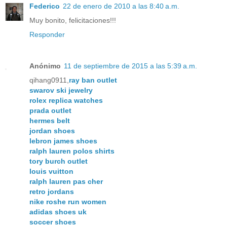
Federico
22 de enero de 2010 a las 8:40 a.m.
Muy bonito, felicitaciones!!!
Responder
Anónimo
11 de septiembre de 2015 a las 5:39 a.m.
qihang0911,
ray ban outlet
swarov ski jewelry
rolex replica watches
prada outlet
hermes belt
jordan shoes
lebron james shoes
ralph lauren polos shirts
tory burch outlet
louis vuitton
ralph lauren pas cher
retro jordans
nike roshe run women
adidas shoes uk
soccer shoes