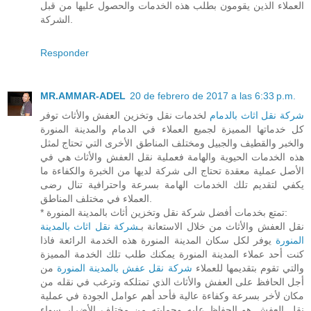
العملاء الذين يقومون بطلب هذه الخدمات والحصول عليها من قبل
الشركة.
Responder
MR.AMMAR-ADEL
20 de febrero de 2017 a las 6:33 p.m.
شركة نقل اثاث بالدمام
لخدمات نقل وتخزين العفش والأثاث توفر
كل خدماتها المميزة لجميع العملاء في الدمام والمدينة المنورة
والخبر والقطيف والجبيل ومختلف المناطق الأخرى التي تحتاج لمثل
هذه الخدمات الحيوية والهامة فعملية نقل العفش والأثاث هي في
الأصل عملية معقدة تحتاج الى شركة لديها من الخبرة والكفاءة ما
يكفي لتقديم تلك الخدمات الهامة بسرعة واحترافية تنال رضى
العملاء في مختلف المناطق.
* تمتع بخدمات أفضل شركة نقل وتخزين أثاث بالمدينة المنورة:
نقل العفش والأثاث من خلال الاستعانة بـ
شركة نقل اثاث بالمدينة
المنورة
يوفر لكل سكان المدينة المنورة هذه الخدمة الرائعة فاذا
كنت أحد عملاء المدينة المنورة يمكنك طلب تلك الخدمة المميزة
والتي تقوم بتقديمها للعملاء
شركة نقل عفش بالمدينة المنورة
من
أجل الحافظ على العفش والأثاث الذي تمتلكه وترغب في نقله من
مكان لأخر بسرعة وكفاءة عالية فأحد أهم عوامل الجودة في عملية
نقل العفش هو الحفاظ عليه وحمايته من مختلف الأضرار سواء