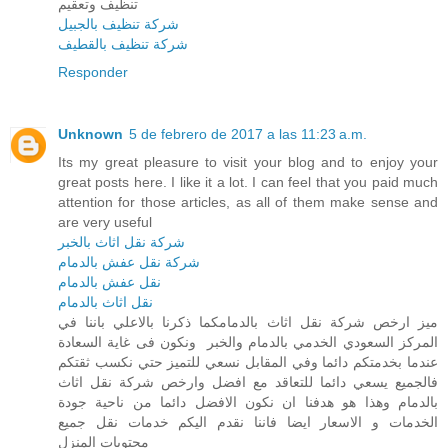
تنظيف وتعقيم
شركة تنظيف بالجبيل
شركة تنظيف بالقطيف
Responder
Unknown
5 de febrero de 2017 a las 11:23 a.m.
Its my great pleasure to visit your blog and to enjoy your
great posts here. I like it a lot. I can feel that you paid much
attention for those articles, as all of them make sense and
are very useful
شركة نقل اثاث بالخبر
شركة نقل عفش بالدمام
نقل عفش بالدمام
نقل اثاث بالدمام
ميز ارخص شركة نقل اثاث بالدمامكما ذكرنا بالاعلي باننا في
المركز السعودي الخدمي بالدمام والخبر ونكون فى غاية السعادة
عندما بخدمتكم دائما وفي المقابل نسعي للتميز حتي نكسب ثقتكم
فالجميع يسعي دائما للتعاقد مع افضل وارخص شركة نقل اثاث
بالدمام وهذا هو هدفنا ان نكون الافضل دائما من ناحية جودة
الخدمات و الاسعار ايضا فاننا نقدم اليكم خدمات نقل جميع
محتويات المنزل