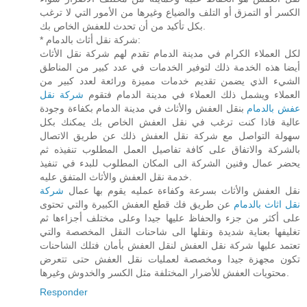
الكسر أو التمزق أو التلف والضياع وغيرها من الأمور التي لا ترغب
بكل تأكيد من أن تحدث للعفش الخاص بك.
* شركة نقل أثاث بالدمام:
لكل العملاء الكرام في مدينة الدمام تقدم لهم شركة نقل الأثاث
أيضا هذه الخدمة ذلك لتوفير الخدمات في عدد كبير من المناطق
الشيء الذي يضمن تقديم خدمات مميزة ورائعة لعدد كبير من
العملاء ويشمل ذلك العملاء في مدينة الدمام فتقوم
شركة نقل
عفش بالدمام
بنقل العفش والأثاث في مدينة الدمام بكفاءة وجودة
عالية فاذا كنت ترغب في نقل العفش الخاص بك يمكنك بكل
سهولة التواصل مع شركة نقل العفش ذلك عن طريق الاتصال
بالشركة والاتفاق على كافة تفاصيل العمل المطلوب تنفيذه ثم
يحضر عمال وفنين الشركة الى المكان المطلوب للبدء في تنفيذ
خدمة نقل العفش والأثاث المتفق عليه.
نقل العفش والأثاث بسرعة وكفاءة عمليه يقوم بها عمال
شركة
نقل اثاث بالدمام
عن طريق فك قطع العفش الكبيرة والتي تحتوى
على أكثر من جزء والحفاظ عليها جيدا وعلى مختلف أجزاءها ثم
تغليفها بعناية شديدة ونقلها الى شاحنات النقل المخصصة والتي
تعتمد عليها شركة نقل العفش لنقل العفش بأمان فتلك الشاحنات
تكون مجهزة جيدا ومخصصة لعمليات نقل العفش حتى تتعرض
محتويات العفش للأضرار المختلفة مثل الكسر والخدوش وغيرها.
Responder