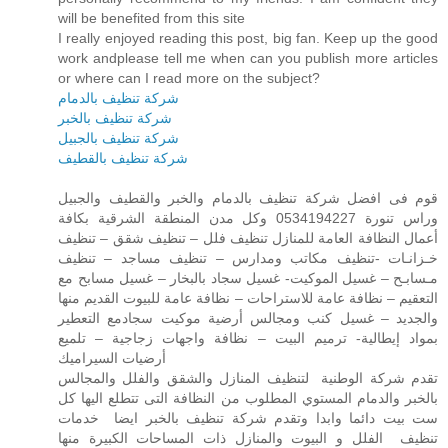
will be benefited from this site
I really enjoyed reading this post, big fan. Keep up the good
work andplease tell me when can you publish more articles
or where can I read more on the subject?
شركة تنظيف بالدمام
شركة تنظيف بالخبر
شركة تنظيف بالجبيل
شركة تنظيف بالقطيف
قوم فى افضل شركة تنظيف بالدمام والخبر والقطيف والجبيل
وراس تنورة 0534194227 وكل مدن المنطقة الشرقية بكافة
أعمال النظافة العامة للمنازل تنظيف فلل – تنظيف شقق – تنظيف
خـزانـات -تنظيف مكاتب ومدارس – تنظيف مساجد – تنظيف
مـسابـح – غسيل الموكيت- غسيل سجاد بالبخار – غسيل مسابح مع
التعقيم – نظافة عامة للاستراحات – نظافة عامة للبيوت القديم منها
والجديد – غسيل كنب ومجالس أرضية موكيت سجادمع التعطير
بمواد إيطالية- ترميم البيت – نظافة واجهات زجاجية – تلميع
أرضيات السيراميك
تقدم شركة الوطنية لتنظيف المنازل والشقق والفلل والمجالس
بالخبر والدمام المستوي المطلوب من النظافة التى تتطلع اليها كل
ست بيت دائما وابدا وتقدم شركة تنظيف بالخبر ايضا خدمات
تنظيف الفلل و البيوت والمنازل ذات المساحات الكبيرة منها