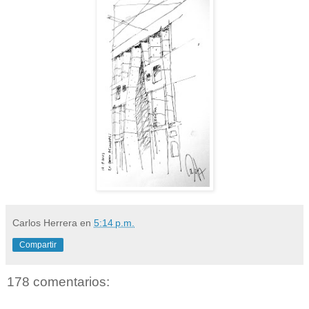
Carlos Herrera
en
5:14 p.m.
Compartir
178 comentarios: