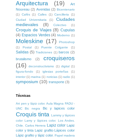
Arquitectura
(19)
Art
Nouveau
(2)
Avenidas
(2)
Bicentenario
(1)
Cafés
(1)
Calles
(1)
Cancilleria
(1)
Ciudades
Ciudad Universitaria
(1)
medievales
(8)
Colectivo
(1)
Croquis de Viajes
(8)
Cupulas
(4)
Espacios Verdes
(4)
Moderno
(1)
Moleskine
(17)
Photoshop
(1)
Postal
(1)
Puente Colgante
(1)
Salidas
(5)
barcos
(2)
Tradiciones
(1)
croquiseros
brutalismo
(2)
(16)
deconstructivismo
(1)
digital
(1)
figura-fondo
(1)
iglesias porteñas
(1)
interior
(1)
marina
(1)
noticias
(1)
radio
(1)
symposium
(10)
transporte
(3)
Técnicas
Art pen y lápiz color. Aula Magna FADU -
Bic y lapices color
UNC
Bic negra
Croquis tinta
Lammy y lápices
color
Lamy y lápices color. Los Andes.
Lapiz color
Lapiz
Chile. Carlos Herrera
color y tinta
Lapiz grafito
Lápices color
Lápiz grafito y lápiz color.
Papel madera