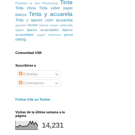
Tinta
Pasteles al oleo
Photoshop
Tinta china
Tinta sobre papel
Tinta y acuarela
blanco
acuarela
Tinta y lapices color
birome
aguada
birome negra
carbonilla
lapices acuarelables
lápices
digital
acuarelables
pincel
papel misionero
rotring
Comunidad USK
Suscribirse a
Entradas
Comentarios
Follow USk on Twitter
Visitas de la última semana a la
página
14,231