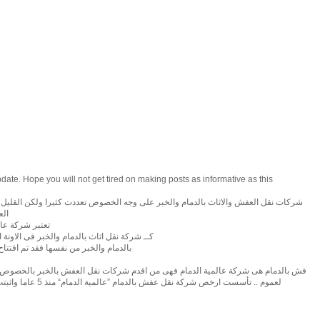
pdate. Hope you will not get tired on making posts as informative as this
شركات نقل العفش والاثاث بالدمام والخبر على وجه الخصوص تعددت كثيرا ولكن القليل
الع
تعتبر شركة عال
كــ شركة نقل اثاث بالدمام والخبر فى الاونة
بالدمام والخبر من نفسها فقد تم افتتا
فش بالدمام هى شركة عالمية الدمام فهى من اقدم شركات نقل العفش بالخبر بالخصوص و
لعموم .. تأسست ارخص شر