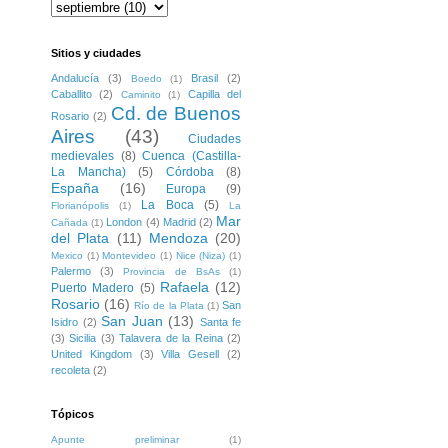
Sitios y ciudades
Andalucía
(3)
Brasil
(2)
Boedo
(1)
Caballito
(2)
Capilla del
Caminito
(1)
Cd. de Buenos
Rosario
(2)
Aires
(43)
Ciudades
medievales
(8)
Cuenca (Castilla-
La Mancha)
(5)
Córdoba
(8)
España
(16)
Europa
(9)
La Boca
(5)
Florianópolis
(1)
La
Mar
London
(4)
Madrid
(2)
Cañada
(1)
del Plata
(11)
Mendoza
(20)
Mexico
(1)
Montevideo
(1)
Nice (Niza)
(1)
Palermo
(3)
Provincia de BsAs
(1)
Rafaela
(12)
Puerto Madero
(5)
Rosario
(16)
San
Río de la Plata
(1)
San Juan
(13)
Isidro
(2)
Santa fe
(3)
Sicilia
(3)
Talavera de la Reina
(2)
United Kingdom
(3)
Villa Gesell
(2)
recoleta
(2)
Tópicos
Apunte preliminar
(1)