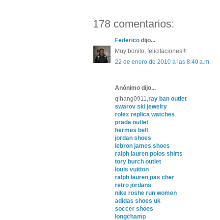
178 comentarios:
Federico
dijo...
Muy bonito, felicitaciones!!!
22 de enero de 2010 a las 8:40 a.m.
Anónimo dijo...
qihang0911,
ray ban outlet
swarov ski jewelry
rolex replica watches
prada outlet
hermes belt
jordan shoes
lebron james shoes
ralph lauren polos shirts
tory burch outlet
louis vuitton
ralph lauren pas cher
retro jordans
nike roshe run women
adidas shoes uk
soccer shoes
longchamp