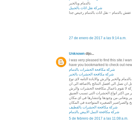
بالدمام وبالخبر
شركة نقل اثاث بالجبيل
عفش بالدمام – نقل اثاث بالدمام رخيص جدا
27 de enero de 2017 a las 9:14 a.m.
Unknown
dijo...
I was very pleased to find this site.I wante
have you bookmarked to check out new 
شركة مكافحة الحشرات بالدمام
شركة مكافحة الحشرات بالخبر
مام والخبر والرش والابادة التامه لاى نوع
ان تصل الى افضل النتائج بالاضافة الى ان
ة لا تقوم باعمال مكافحة الحشرات والرش
 من اكثر انواع الحشرات التى تسبب الضيق
ر وتعانى من وجودها وانتشارها فى اى مكان
 والصراصير الصغيره المتواجدة فى المكان
شركة مكافحة الحشرات بالقطيف
شركة مكافحة النمل الابيض بالدمام
5 de febrero de 2017 a las 11:08 a.m.