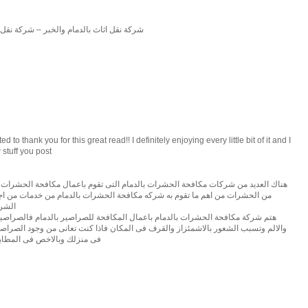
شركة نقل اثاث بالدمام والخبر – شركة نقل 
d to thank you for this great read!! I definitely enjoying every little bit of it and I
stuff you post
هناك العديد من شركات مكافحة الحشرات بالدمام التى تقوم باعمال مكافحة الحشرات بالد
من الحشرات من اهم ما تقوم به شركه مكافحة الحشرات بالدمام من خدمات من اجل 
الشرك
هتم شركة مكافحة الحشرات بالدمام باعمال المكافحة للصراصير بالدمام فالصراصير
والالم وتسبب الشعور بالاشمئزاز والقرف فى المكان فاذا كنت تعانى من وجود الصراصي
فى منزلك وبالاخص فى المطابخ