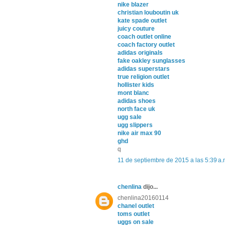
nike blazer
christian louboutin uk
kate spade outlet
juicy couture
coach outlet online
coach factory outlet
adidas originals
fake oakley sunglasses
adidas superstars
true religion outlet
hollister kids
mont blanc
adidas shoes
north face uk
ugg sale
ugg slippers
nike air max 90
ghd
q
11 de septiembre de 2015 a las 5:39 a.
chenlina
dijo...
chenlina20160114
chanel outlet
toms outlet
uggs on sale