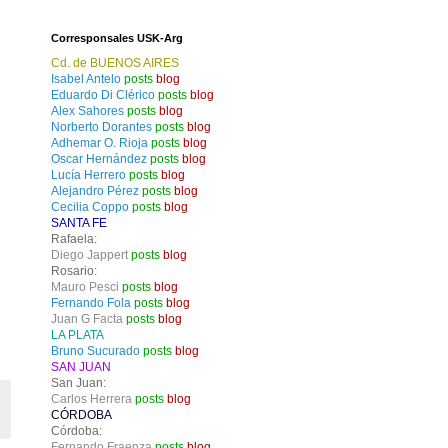
Corresponsales USK-Arg
Cd. de BUENOS AIRES
Isabel Antelo
posts
blog
Eduardo Di Clérico
posts
blog
Alex Sahores
posts
blog
Norberto Dorantes
posts
blog
Adhemar O. Rioja
posts
blog
Oscar Hernández
posts
blog
Lucía Herrero
posts
blog
Alejandro Pérez
posts
blog
Cecilia Coppo
posts
blog
SANTA FE
Rafaela:
Diego Jappert
posts
blog
Rosario:
Mauro Pesci
posts
blog
Fernando Fola
posts
blog
Juan G Facta
posts
blog
LA PLATA
Bruno Sucurado
posts
blog
SAN JUAN
San Juan:
Carlos Herrera
posts
blog
CÓRDOBA
Córdoba:
Fernando Fraenza
posts
blog