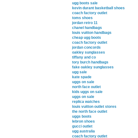
ugg boots sale
kevin durant basketball shoes
coach factory outlet
toms shoes
jordan retro 11
chanel handbags
louis vuitton handbags
cheap ugg boots
coach factory outlet
jordan concords
oakley sunglasses
tiffany and co
tory burch handbags
fake oakley sunglasses
ugg sale
kate spade
uggs on sale
north face outlet
kids uggs on sale
uggs on sale
replica watches
louis vuitton outlet stores
the north face outlet
uggs boots
lebron shoes
gucci outlet
ugg australia
coach factory outlet