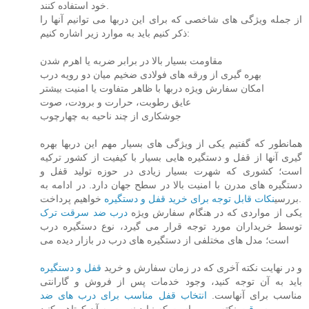
خود استفاده کنند.
از جمله ویژگی های شاخصی که برای این دربها می توانیم آنها را
ذکر کنیم باید به موارد زیر اشاره کنیم:
مقاومت بسیار بالا در برابر ضربه یا اهرم شدن
بهره گیری از ورقه های فولادی ضخیم میان دو رویه درب
امکان سفارش ویژه دربها با ظاهر متفاوت یا امنیت بیشتر
عایق رطوبت، حرارت و برودت، صوت
جوشکاری از چند ناحیه به چهارچوب
همانطور که گفتیم یکی از ویژگی های بسیار مهم این دربها بهره
گیری آنها از قفل و دستگیره هایی بسیار با کیفیت از کشور ترکیه
است؛ کشوری که شهرت بسیار زیادی در حوزه تولید قفل و
دستگیره های مدرن با امنیت بالا در سطح جهان دارد. در ادامه به
خواهیم پرداخت.
بررسی
نکات قابل توجه برای خرید قفل و دستگیره
یکی از مواردی که در هنگام سفارش ویژه
درب ضد سرقت ترک
توسط خریداران مورد توجه قرار می گیرد، نوع دستگیره درب
است؛ مدل های مختلفی از دستگیره های درب در بازار دیده می
و در نهایت نکته آخری که در زمان سفارش و خرید
قفل و دستگیره
باید به آن توجه کنید، وجود خدمات پس از فروش و گارانتی
مناسب برای آنهاست.
انتخاب قفل مناسب برای درب های ضد
نکته مهمی است که نباید نسبت به آن کوتاهی کنید.
سرقت