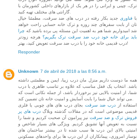
ترک، چینی و ایرانی را در هر یک از بازارهای داخلی کشورمان با
گارانتی های مختلف تهیه کنید.
با
فناوری
جدید بکار رفته در درب های ضد سرقت، مطمئنا خیال
تان از بابت سفرهای چند روزه و ترک خانه حسابی راحت خواهد
شد امیدواریم شما هم به اهمیت این مسئله پی برده باشید که
چرا
باید برای خانه خود درب ضد سرقت ترک بگیریم؟
هرچه زودتر
درب قدیمی خانه خود را با درب ضد سرقت تعویض کنید، بهتر!
Responder
Unknown
7 de abril de 2018 a las 8:56 a.m.
همه ما دوست داریم منزل مان درب زیبا، ایمن و مطمئنی داشته
باشد. انتخاب یک قفل مناسب که علاوه بر تناسب ظاهری با درب
شما، از امنیت بالایی نیز برخوردار باشد، از جمله نکاتی است که
می تواند خیال شما را بابت آسایش و امنیت خانه تان تضمین کند.
استفاده از
درب ضد سرقت
بجای درب های های چوبی یا فلزی
قدیمی موضوعی است که در مقالات گذشته وبلاگ
درب های پر
فروش ترک و ضد سرقت
نیز پیرامون آن صحبت کردیم و شما را
نسبت به تعویض آنها تشویق کردیم. ویژگی های بسیار شاخص و
امنیتی بالای این درب ها سبب شده تا در بیشتر ساختمان های
نوساز امروزی، پیمانکاران از این درب ها برای واحدهای مسکونی