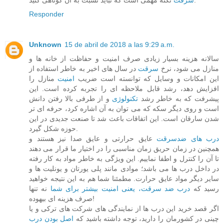
Responder
Unknown
15 de abril de 2018 a las 9:29 a.m.
سالانه هزینه بسیار زیادی صرف امنیت و حفاظت از خانه ها و
منازل می شود، نرخ
سرقت
در سال های اخیر به خاطر استفاده از
این امکانات و وسایل که توانسته است ضریب
امنیت
منازل را
افزایش دهد، رشد قابل ملاحظه ای را تجربه کرده است. این
پیشرفت که به خاطر رشد
تکنولوژی
و از طرفی بالا رفتن دانش
است و روی دیگر سکه که می توان به آن اشاره کرد، حرفه ای تر
شدن سارقان است. این اتفاقات باعث شد تا صنعت جدیدی در این
حوزه شکل گیرد.
درب های ضدسرقت
عایق حرارتی و عایق صدا نیز هستند و
همچنین در زمان حریق زمان مناسبی را در اختیار ما قرار می دهند
تا آن را کنترل و اطفا نماییم. این ویژگی به خاطر مواد به کار رفته
در داخل درب ها می باشد؛ موادی مانند پلی یورتان و یونلیت ها و
سایر دیگر مواد عایق حرارت. مطمئنا شما هم به این نتیجه خواهید
رسید که
درب ضد سرقت، یعنی امنیت بیشتر برای شما
نه تنها
صرف هزینه ای بیهوده!
اگر قصد خرید این درب ها از نمایندگی های شرکت های ترکی و یا
چینی در کشورمان را دارید، توجه داشته باشید که
اصل بودن درب