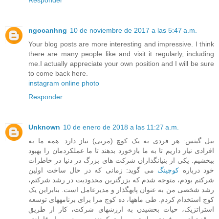
ngocanhng
10 de noviembre de 2017 a las 5:47 a.m.
Your blog posts are more interesting and impressive. I think
there are many people like and visit it regularly, including
me.I actually appreciate your own position and I will be sure
to come back here.
instagram online photo
Responder
Unknown
10 de enero de 2018 a las 11:27 a.m.
بیل گیتس: هر فردی به یک کوچ (مربی) نیاز دارد. همه ما به
افرادی نیاز داریم تا به ما بازخورد بدهند تا ما عملکردمان را بهبود
ببخشیم. یکی از بنیانگذاران شرکت های بزرگ در دنیا در خاطرات
خود درباره
کوچینگ
می گوید: زمانی که در حال ساخت اولین
شرکتم بودم، متوجه شدم که بزرگترین محدودیت در رشد شرکتم،
رشد شخصی من به عنوان پایهگذار و مدیرعامل است. بنابراین یک
کوچ استخدام کردم. طی ماهها، ده کوچ مرا برای برنامههای توسعه
استراتژیک، حیات بخشیدن به ارزشهای شرکت، کار از طریق
موقعیتهای بین فردی پراسترس یاری کردند و من در بسیار قاطعتر