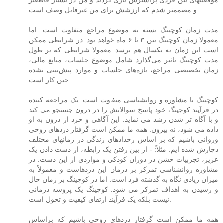
و مصممتر شدم که ارزشش برای من غیرقابل وصف است
مدت زمان کوچینگ بسته به موضوع مراجع متفاوت است. اما
معمولا زمان کوچینگ بین ۳ تا ۶ ماه خواهد بود. در شرایطی ممکن
است این زمان به یکسال هم برسد. معمولا شرایطی که بر طول
مدت کوچینگ تاثیر می‌گذارد شامل موضوع جلسات، منابع مالی،
زمان تخصیصی مراجع، بازه‌های جلسات و موارد پیش‌بینی نشده
حین کار است.
کوچینگ با مشاوره و روانشناسی متفاوت است. یک مراجعه کننده
در فرآیند کوچینگ خود پاسخ سوالاتش را در درون جستجو می کند
و با آگاه تر شدن رشد می نماید. این آگاهی و خرد از درون به او
داده می شود، نه بیرون. همه ما ممکن است گرفتار دردهای روحی
وروانی باشیم که بر اساس رخدادهای زندگی در زمانهای مختلف
دچارش شده ایم. مثلاً: - از بین رفتن یک رابطه، از دست دادن یک
عزیز، تجربیات خشن در دوران کودکی و مواردی از این دست. در
مشاوره روانشناسی تمرکز بر درمان این دردهاست و معمولاً به
میزان زیادی نگاه به گذشته فرد است. اما در کوچینگ بر زمان حال
و رسیدن به اهداف تمرکز می شود. کوچینگ یک پروسه درمانی
نیست بلکه یک فرآیند ارتقای کیفیت و تحول است.
همه ما ممکن است گرفتار دردهای روحی باشیم که براساس