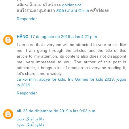
สมัครสล็อตออนไลน์ >>>
goldenslot
สนใจร่วมลงทุนกับเรา
สมัครเอเย่น Gclub
คลิ๊กได้เลย
Responder
HẰNG
17 de agosto de 2019 a las 4:21 p.m.
I am sure that everyone will be attracted to your article like
me, I am going through the articles and the title of this
article to my attention, its content also does not disappoint
me, very impressed to you. The author of this post is
admirable, it brings a lot of emotion to everyone reading it,
let's share it more widely.
cá koi mini
,
abcya for kids
,
friv Games for kids 2019
,
jogos
io 2019
Responder
ali
23 de diciembre de 2019 a las 9:03 p.m.
دانلود آهنگ جدید
دانلود آهنگ جدید