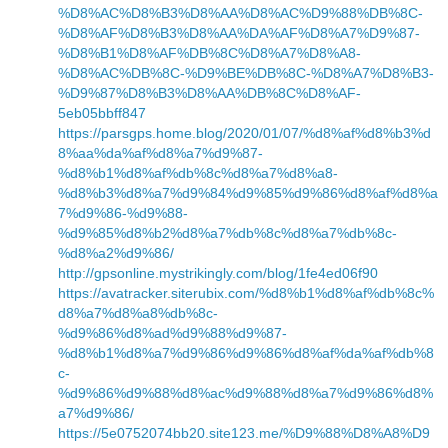
%D8%AC%D8%B3%D8%AA%D8%AC%D9%88%DB%8C-
%D8%AF%D8%B3%D8%AA%DA%AF%D8%A7%D9%87-
%D8%B1%D8%AF%DB%8C%D8%A7%D8%A8-
%D8%AC%DB%8C-%D9%BE%DB%8C-%D8%A7%D8%B3-
%D9%87%D8%B3%D8%AA%DB%8C%D8%AF-
5eb05bbff847
https://parsgps.home.blog/2020/01/07/%d8%af%d8%b3%d
8%aa%da%af%d8%a7%d9%87-
%d8%b1%d8%af%db%8c%d8%a7%d8%a8-
%d8%b3%d8%a7%d9%84%d9%85%d9%86%d8%af%d8%a
7%d9%86-%d9%88-
%d9%85%d8%b2%d8%a7%db%8c%d8%a7%db%8c-
%d8%a2%d9%86/
http://gpsonline.mystrikingly.com/blog/1fe4ed06f90
https://avatracker.siterubix.com/%d8%b1%d8%af%db%8c%
d8%a7%d8%a8%db%8c-
%d9%86%d8%ad%d9%88%d9%87-
%d8%b1%d8%a7%d9%86%d9%86%d8%af%da%af%db%8
c-
%d9%86%d9%88%d8%ac%d9%88%d8%a7%d9%86%d8%
a7%d9%86/
https://5e0752074bb20.site123.me/%D9%88%D8%A8%D9