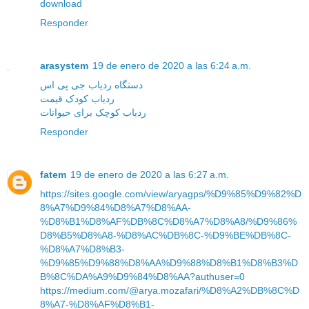
download
Responder
arasystem
19 de enero de 2020 a las 6:24 a.m.
دستگاه ردیاب جی پی اس
ردیاب کودک قیمت
ردیاب کوچک برای حیوانات
Responder
fatem
19 de enero de 2020 a las 6:27 a.m.
https://sites.google.com/view/aryagps/%D9%85%D9%82%D
8%A7%D9%84%D8%A7%D8%AA-
%D8%B1%D8%AF%DB%8C%D8%A7%D8%A8/%D9%86%
D8%B5%D8%A8-%D8%AC%DB%8C-%D9%BE%DB%8C-
%D8%A7%D8%B3-
%D9%85%D9%88%D8%AA%D9%88%D8%B1%D8%B3%D
B%8C%DA%A9%D9%84%D8%AA?authuser=0
https://medium.com/@arya.mozafari/%D8%A2%DB%8C%D
8%A7-%D8%AF%D8%B1-