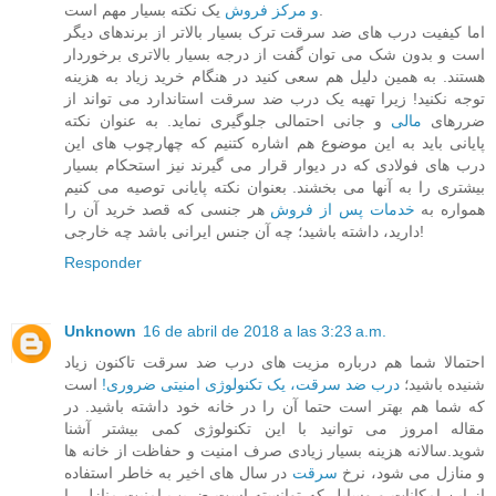
یک نکته بسیار مهم است.
و مرکز فروش
اما کیفیت درب های ضد سرقت ترک بسیار بالاتر از برندهای دیگر
است و بدون شک می توان گفت از درجه بسیار بالاتری برخوردار
هستند. به همین دلیل هم سعی کنید در هنگام خرید زیاد به هزینه
توجه نکنید! زیرا تهیه یک درب ضد سرقت استاندارد می تواند از
ضررهای
مالی
و جانی احتمالی جلوگیری نماید. به عنوان نکته
پایانی باید به این موضوع هم اشاره کتنیم که چهارچوب های این
درب های فولادی که در دیوار قرار می گیرند نیز استحکام بسیار
بیشتری را به آنها می بخشند. بعنوان نکته پایانی توصیه می کنیم
همواره به
خدمات پس از فروش
هر جنسی که قصد خرید آن را
دارید، داشته باشید؛ چه آن جنس ایرانی باشد چه خارجی!
Responder
Unknown
16 de abril de 2018 a las 3:23 a.m.
احتمالا شما هم درباره مزیت های درب ضد سرقت تاکنون زیاد
شنیده باشید؛
درب ضد سرقت، یک تکنولوژی امنیتی ضروری!
است
که شما هم بهتر است حتما آن را در خانه خود داشته باشید. در
مقاله امروز می توانید با این تکنولوژی کمی بیشتر آشنا
شوید.سالانه هزینه بسیار زیادی صرف امنیت و حفاظت از خانه ها
و منازل می شود، نرخ
سرقت
در سال های اخیر به خاطر استفاده
از این امکانات و وسایل که توانسته است ضریب امنیت منازل را