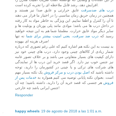
افزایش دهد، رشد قابل ملاحظه ای را تجربه کرده است.
درب های ضدسرقت
عایق حرارتی و عایق صدا نیز هستند و
همچنین در زمان حریق زمان مناسبی را در اختیار ما قرار می دهند
تا آن را کنترل و اطفا نماییم. این ویژگی به خاطر مواد به کار رفته
در داخل درب ها می باشد؛ موادی مانند پلی یورتان و یونلیت ها و
سایر دیگر مواد عایق حرارت. مطمئنا شما هم به این نتیجه خواهید
رسید که
درب ضد سرقت، یعنی امنیت بیشتر برای شما
نه تنها
صرف هزینه ای بیهوده!
بد نیست به این نکته هم اشاره کنیم که علی رغم تصوری که درباره
شمار زیادی از کالاهای چینی وجود دارد، درب های چینی خود نیز
دارای کیفیت های بسیار متفاوتی می باشد و بر خلاف تصور عامه
نیز جنس خوب نیز دارد. اگر قصد خرید این درب ها از نمایندگی
های شرکت های ترکی و یا چینی در کشورمان را دارید، توجه
داشته باشید که
اصل بودن درب و مرکز فروش
یک نکته بسیار مهم
است. بعنوان نکته پایانی توصیه می کنیم همواره به
خدمات پس از
فروش
هر جنسی که قصد خرید آن را دارید، داشته باشید؛ چه آن
جنس ایرانی باشد چه خارجی!
Responder
happy wheels
19 de agosto de 2018 a las 1:01 a.m.