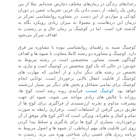
رخدادهای زندگی در زمان‌های مختلف دچارش شده‌ایم. مثلا از بین
رفتن یک رابطه، از دست دادن یک عزیز، تجربیات خشن در دوران
کودکی و مواردی از این دست. در مشاوره روانشناسی تمرکز بر
درمان این دردهاست و معمولا به میزان زیادی رویکرد نگاه به
گذشته فرد است. اما در کوچینگ بر زمان حال و بر رسیدن به
اهداف تمرکز می‌شود
کوچینگ شبیه به راهنمای روانشناسی نبوده با مشاوره نیز فرق
دارد. کوچینگ و مشاوره دو رشته کاملا متفاوت با شیوه ها و اهداف
گوناگون هستند. مشاور، متخصصی است در رشته مربوط به
خودش؛ در حالی که یک کوچ متخصص در کوچینگ است و نیازی به
تخصص در رشته های دیگر ندارد و از آنجایی که مهارت های
کوچینگ از قابلیت انتقال بالایی برخوردار است، توانایی انجام
کوچینگ برای تمامی مشاغل و بخش های دیگر نیز بسیار ارزشمند
خواهد بود.
کوچینگ چیست
فرآیندی روبه رشد است کوچ ها،
روزانه با چالش های زیادی مواجه می شوند، شیوه ای جهت
پیشرفت مداوم و تجربه ارزشمندی از فراگیری برای کوچ ها از
طریق درس گرفتن از اشتباهات است. برقراری رابطه به صورت
تمام و کمال و ماهرانه، ویژگی است که اکثر کوچ های موفق از آن
برخوردارند، بسیاری از کوچ ها برای یادگیری و تسلط پیدا کردن
روی این قابلیت های مهم ارتباطی، از شیوه ها و اصول مربوط به
برنامه ریزی های عصبی زبان شناختی بهره می برند. رسیدن به