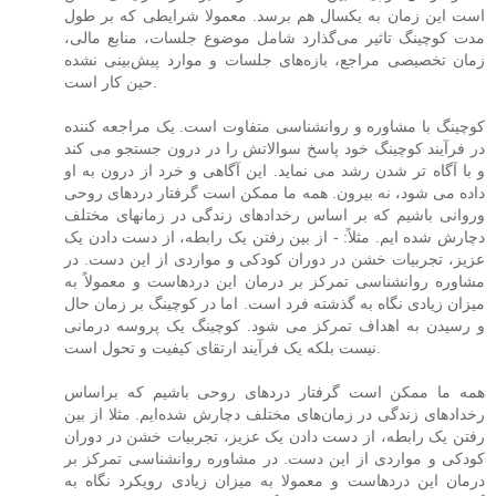
است این زمان به یکسال هم برسد. معمولا شرایطی که بر طول
مدت کوچینگ تاثیر می‌گذارد شامل موضوع جلسات، منابع مالی،
زمان تخصیصی مراجع، بازه‌های جلسات و موارد پیش‌بینی نشده
حین کار است.
کوچینگ با مشاوره و روانشناسی متفاوت است. یک مراجعه کننده
در فرآیند کوچینگ خود پاسخ سوالاتش را در درون جستجو می کند
و با آگاه تر شدن رشد می نماید. این آگاهی و خرد از درون به او
داده می شود، نه بیرون. همه ما ممکن است گرفتار دردهای روحی
وروانی باشیم که بر اساس رخدادهای زندگی در زمانهای مختلف
دچارش شده ایم. مثلاً: - از بین رفتن یک رابطه، از دست دادن یک
عزیز، تجربیات خشن در دوران کودکی و مواردی از این دست. در
مشاوره روانشناسی تمرکز بر درمان این دردهاست و معمولاً به
میزان زیادی نگاه به گذشته فرد است. اما در کوچینگ بر زمان حال
و رسیدن به اهداف تمرکز می شود. کوچینگ یک پروسه درمانی
نیست بلکه یک فرآیند ارتقای کیفیت و تحول است.
همه ما ممکن است گرفتار دردهای روحی باشیم که براساس
رخدادهای زندگی در زمان‌های مختلف دچارش شده‌ایم. مثلا از بین
رفتن یک رابطه، از دست دادن یک عزیز، تجربیات خشن در دوران
کودکی و مواردی از این دست. در مشاوره روانشناسی تمرکز بر
درمان این دردهاست و معمولا به میزان زیادی رویکرد نگاه به