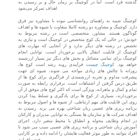
گذشته فرد است. اما در کوچینگ بر زمان حال و بر رسیدن به
اهداف تمرکز می‌شود
کوچینگ شبیه به راهنمای روانشناسی نبوده با مشاوره نیز فرق
دارد. کوچینگ و مشاوره دو رشته کاملا متفاوت با شیوه ها و اهداف
گوناگون هستند. مشاور، متخصصی است در رشته مربوط به
خودش؛ در حالی که یک کوچ متخصص در کوچینگ است و نیازی به
تخصص در رشته های دیگر ندارد و از آنجایی که مهارت های
کوچینگ از قابلیت انتقال بالایی برخوردار است، توانایی انجام
کوچینگ برای تمامی مشاغل و بخش های دیگر نیز بسیار ارزشمند
خواهد بود.
کوچینگ چیست
فرآیندی روبه رشد است کوچ ها،
روزانه با چالش های زیادی مواجه می شوند، شیوه ای جهت
پیشرفت مداوم و تجربه ارزشمندی از فراگیری برای کوچ ها از
طریق درس گرفتن از اشتباهات است. برقراری رابطه به صورت
تمام و کمال و ماهرانه، ویژگی است که اکثر کوچ های موفق از آن
برخوردارند، بسیاری از کوچ ها برای یادگیری و تسلط پیدا کردن
روی این قابلیت های مهم ارتباطی، از شیوه ها و اصول مربوط به
برنامه ریزی های عصبی زبان شناختی بهره می برند. رسیدن به
اهداف شرکت ها و سازمان ها بستگی به توانایی مدیران و کارکنان
در انجام وظایف محوله و انطباق با محیط متغیر دارد، اجرای
آموزش زبان شناختی و برنامه ریزی های عصبی سبب می شود تا
افراد بتوانند به طور موثر فعالیت هایشان را ادامه داده و بر کارایی
خود بیافزایند.