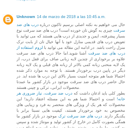
Unknown
14 de marzo de 2018 a las 10:45 a.m.
حال می خواهیم به نکته اصلی برسیم تاکنون درباره
درب های ضد
سرقت
چیزی به گوش تان خورده است؟ درب های ضد سرقت نوع
بسیار پیشرفته، ایمن و جدیدی از درب هایی هستند که می توانید با
تعویض درب های قدیمی منازل خود با آنها خیال تان از بابت ترک
منزل راحت باشد. در ادامه این مقاله می توانید با
لزوم استفاده از
درب های ضد سرقت
آشنا شوید.اما حالا درب های ضد سرقت
علاوه بر برخوداری از چندین لایه زبانی صاف برای قفل درب، از
یک لایه منحنی زبانه کمی بالاتر از زبانه های قبلی و یک لایه زبانه
دیگر در پایین درب برخوردار هستند. با توجه به موارد ذکر شده
احتمالا شما هم متوجه امنیت بسیار بالای این درب ها شده اید. در
حال حاضر درب های ضد سرقت موجود در بازار کشور ما عمدتا
محصولات ایرانی، ترکی و چینی هستند.
بطور کلی باید اذعان داشت که
درب ضد سرقت، نیاز ضروری هر
خانه!
است و احتمالا شما هم به این مسئله اعتقاد دارید! این
محصولات که هر یک از ویژگی های منحصر به فرد و زیبایی های
مخصوص به خود برخوردار هستند، کیفیت هایی نسبتا برابر با
یکدیگر دارند.
درب های ضد سرقت ترک
موجود در بازار کشور ما
همگی بصورت کامل در خارج از کشور تولید و مونتاژ شده و سپس
به کشور ما وارد می شوند. شما می توانید امروزه انواع درب