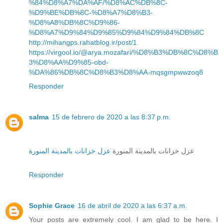
%84%D8%A7%DA%AF/%D8%AC%DB%8C-
%D9%BE%DB%8C-%D8%A7%D8%B3-
%D8%A8%DB%8C%D9%86-
%D8%A7%D9%84%D9%85%D9%84%D9%84%DB%8C
http://mihangps.rahatblog.ir/post/1
https://virgool.io/@arya.mozafari/%D8%B3%DB%8C%D8%B
3%D8%AA%D9%85-obd-
%DA%86%DB%8C%D8%B3%D8%AA-mqsgmpwwzoq8
Responder
salma
15 de febrero de 2020 a las 8:37 p.m.
عزل خزانات بالمدينة المنورة
عزل خزانات بالمدينة المنورة
Responder
Sophie Grace
16 de abril de 2020 a las 6:37 a.m.
Your posts are extremely cool. I am glad to be here. I