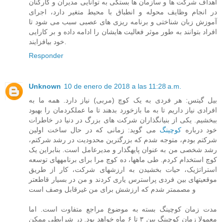
اهداف شرکت ها و سازمان ها بستگی به توانایی مدیران و کارکنان
در انجام وظایف محوله و انطباق با محیط متغیر دارد، اجرای
آموزش زبان شناختی و برنامه ریزی های عصبی سبب می شود تا
افراد بتوانند به طور موثر فعالیت هایشان را ادامه داده و بر کارایی
خود بیافزایند.
Responder
Unknown
10 de enero de 2018 a las 11:28 a.m.
بیل گیتس: هر فردی به یک کوچ (مربی) نیاز دارد. همه ما به
افرادی نیاز داریم تا به ما بازخورد بدهند تا ما عملکردمان را بهبود
ببخشیم. یکی از بنیانگذاران شرکت های بزرگ در دنیا در خاطرات
خود درباره
کوچینگ
می گوید: زمانی که در حال ساخت اولین
شرکتم بودم، متوجه شدم که بزرگترین محدودیت در رشد شرکتم،
رشد شخصی من به عنوان پایهگذار و مدیرعامل است. بنابراین یک
کوچ استخدام کردم. طی ماهها، ده کوچ مرا برای برنامههای توسعه
استراتژیک، حیات بخشیدن به ارزشهای شرکت، کار از طریق
موقعیتهای بین فردی پراسترس یاری کردند و من در بسیار قاطعتر
و مصممتر شدم که ارزشش برای من غیرقابل وصف است
مدت زمان کوچینگ بسته به موضوع مراجع متفاوت است. اما
معمولا زمان کوچینگ بین ۳ تا ۶ ماه خواهد بود. در شرایطی ممکن