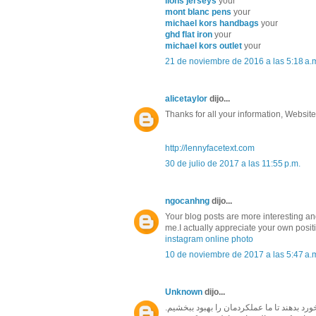
lions jerseys
your
mont blanc pens
your
michael kors handbags
your
ghd flat iron
your
michael kors outlet
your
21 de noviembre de 2016 a las 5:18 a.
alicetaylor
dijo...
Thanks for all your information, Website
http://lennyfacetext.com
30 de julio de 2017 a las 11:55 p.m.
ngocanhng
dijo...
Your blog posts are more interesting and 
me.I actually appreciate your own posit
instagram online photo
10 de noviembre de 2017 a las 5:47 a.
Unknown
dijo...
بیل گیتس: هر فردی به یک کوچ (مربی) نیاز دار