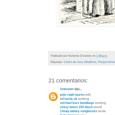
Publicado por
Norberto Dorantes
en
1:48 a.m.
Etiquetas:
Centro de Lima
,
Miraflores
,
Parque Kenn
21 comentarios:
Unknown
dijo...
polo ralph lauren
with
ed hardy uk
working
michael kors handbags
working
yeezy boost 350 black
would
cheap oakley sunglasses
wrote