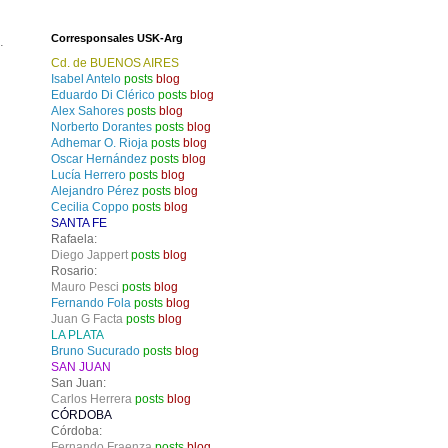
Corresponsales USK-Arg
.
Cd. de BUENOS AIRES
Isabel Antelo
posts
blog
Eduardo Di Clérico
posts
blog
Alex Sahores
posts
blog
Norberto Dorantes
posts
blog
Adhemar O. Rioja
posts
blog
Oscar Hernández
posts
blog
Lucía Herrero
posts
blog
Alejandro Pérez
posts
blog
Cecilia Coppo
posts
blog
SANTA FE
Rafaela:
Diego Jappert
posts
blog
Rosario:
Mauro Pesci
posts
blog
Fernando Fola
posts
blog
Juan G Facta
posts
blog
LA PLATA
Bruno Sucurado
posts
blog
SAN JUAN
San Juan:
Carlos Herrera
posts
blog
CÓRDOBA
Córdoba:
Fernando Fraenza
posts
blog