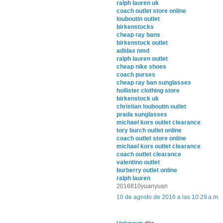
ralph lauren uk
coach outlet store online
louboutin outlet
birkenstocks
cheap ray bans
birkenstock outlet
adidas nmd
ralph lauren outlet
cheap nike shoes
coach purses
cheap ray ban sunglasses
hollister clothing store
birkenstock uk
christian louboutin outlet
prada sunglasses
michael kors outlet clearance
tory burch outlet online
coach outlet store online
michael kors outlet clearance
coach outlet clearance
valentino outlet
burberry outlet online
ralph lauren
2016810yuanyuan
10 de agosto de 2016 a las 10:29 a.m.