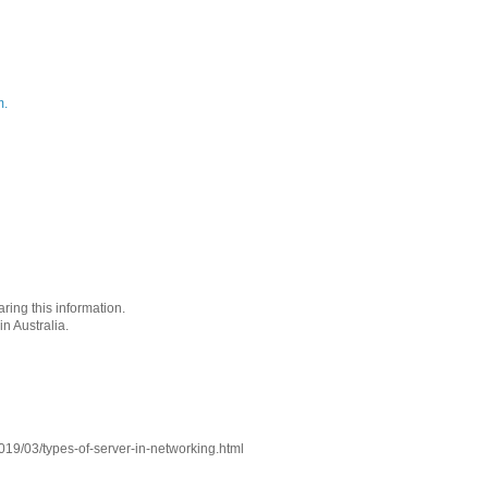
m.
ring this information.
in Australia.
019/03/types-of-server-in-networking.html