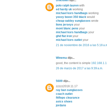
Unknown
dijo...
polo ralph lauren
with
ed hardy uk
working
michael kors handbags
working
yeezy boost 350 black
would
cheap oakley sunglasses
wrote
lions jerseys
your
mont blanc pens
your
michael kors handbags
your
ghd flat iron
your
michael kors outlet
your
21 de noviembre de 2016 a las 5:18 a.
Winema
dijo...
good, the content is simple
192.168.1.1
26 de marzo de 2017 a las 9:39 a.m.
5689
dijo...
zzzzz2018.11.17
ray ban sunglasses
coach outlet
fitflops clearance
asics shoes
jordans