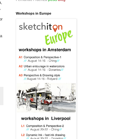
a,
,
Workshops in Europe
br
la
n
z
1