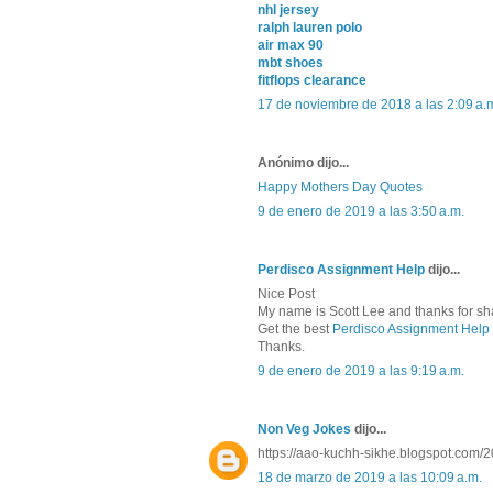
nhl jersey
ralph lauren polo
air max 90
mbt shoes
fitflops clearance
17 de noviembre de 2018 a las 2:09 a.
Anónimo dijo...
Happy Mothers Day Quotes
9 de enero de 2019 a las 3:50 a.m.
Perdisco Assignment Help
dijo...
Nice Post
My name is Scott Lee and thanks for sha
Get the best
Perdisco Assignment Help
Thanks.
9 de enero de 2019 a las 9:19 a.m.
Non Veg Jokes
dijo...
https://aao-kuchh-sikhe.blogspot.com/2
18 de marzo de 2019 a las 10:09 a.m.