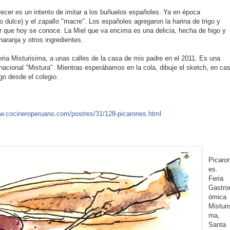
recer es un intento de imitar a los buñuelos españoles. Ya en época
o dulce) y el zapallo "macre". Los españoles agregaron la harina de trigo y
or que hoy se conoce. La Miel que va encima es una delicia, hecha de higo y
aranja y otros ingredientes.
feria Misturisima, a unas calles de la casa de mis padre en el 2011. Es una
ernacional "Mistura". Mientras esperábamos en la cola, dibuje el sketch, en ca
ngo desde el colegio.
w.cocineroperuano.com/
postres/31/
128-picarones.html
Picaro
es.
Feria
Gastro
ómica
Misturi
ma,
Santa