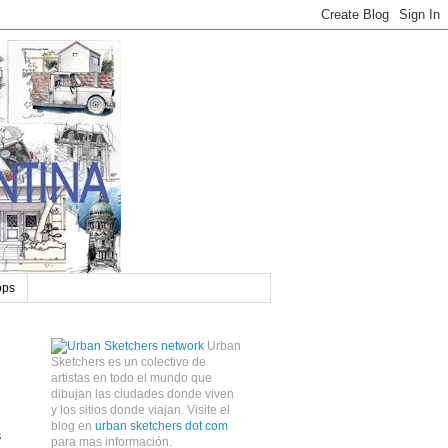
ops
Urban
Sketchers es un colectivo de
artistas en todo el mundo que
dibujan las ciudades donde viven
y los sitios donde viajan. Visite el
blog en
urban sketchers dot com
s
para mas información.