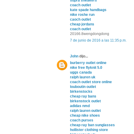
supra sneakers
coach outlet
kate spade handbags
nike roshe run
caoch outlet
cheap jordans
coach outlet
20166.8wengdongdong
7 de junio de 2016 a las 11:35 p.m.
John
dijo...
burberry outlet online
nike free flyknit 5.0
uggs canada
ralph lauren uk
coach outlet store online
louboutin outlet
birkenstocks
cheap ray bans
birkenstock outlet
adidas nmd
ralph lauren outlet
cheap nike shoes
coach purses
cheap ray ban sunglasses
hollister clothing store