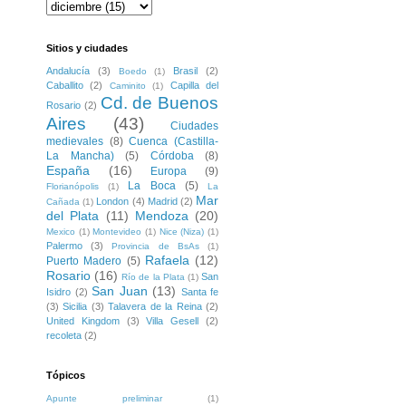
Sitios y ciudades
Andalucía
(3)
Brasil
(2)
Boedo
(1)
Caballito
(2)
Capilla del
Caminito
(1)
Cd. de Buenos
Rosario
(2)
Aires
(43)
Ciudades
medievales
(8)
Cuenca (Castilla-
La Mancha)
(5)
Córdoba
(8)
España
(16)
Europa
(9)
La Boca
(5)
Florianópolis
(1)
La
Mar
London
(4)
Madrid
(2)
Cañada
(1)
del Plata
(11)
Mendoza
(20)
Mexico
(1)
Montevideo
(1)
Nice (Niza)
(1)
Palermo
(3)
Provincia de BsAs
(1)
Rafaela
(12)
Puerto Madero
(5)
Rosario
(16)
San
Río de la Plata
(1)
San Juan
(13)
Isidro
(2)
Santa fe
(3)
Sicilia
(3)
Talavera de la Reina
(2)
United Kingdom
(3)
Villa Gesell
(2)
recoleta
(2)
Tópicos
Apunte preliminar
(1)