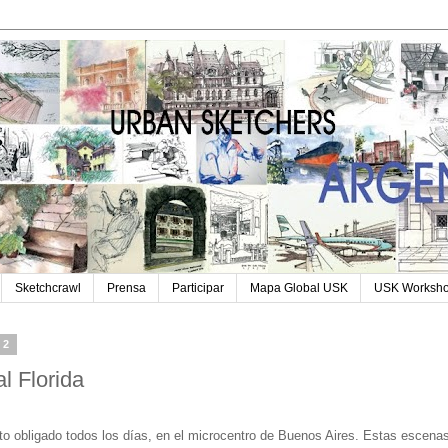
Sketchcrawl
Prensa
Participar
Mapa Global USK
USK Worksh
12
l Florida
sito obligado todos los días, en el microcentro de Buenos Aires. Estas escena