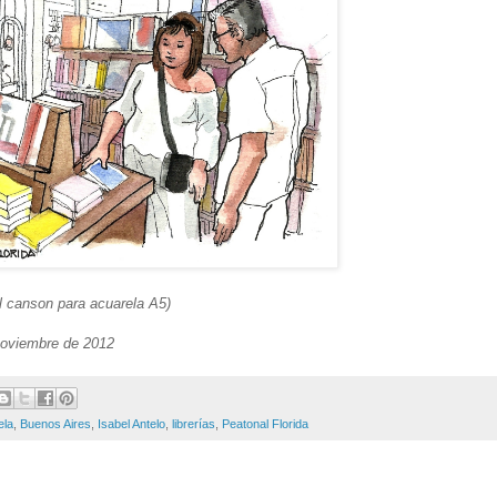
el canson para acuarela A5)
noviembre de 2012
ela
,
Buenos Aires
,
Isabel Antelo
,
librerías
,
Peatonal Florida