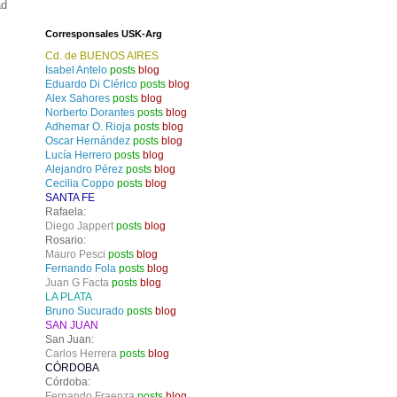
ad
Corresponsales USK-Arg
Cd. de BUENOS AIRES
Isabel Antelo
posts
blog
Eduardo Di Clérico
posts
blog
Alex Sahores
posts
blog
Norberto Dorantes
posts
blog
Adhemar O. Rioja
posts
blog
Oscar Hernández
posts
blog
Lucía Herrero
posts
blog
Alejandro Pérez
posts
blog
Cecilia Coppo
posts
blog
SANTA FE
Rafaela:
Diego Jappert
posts
blog
Rosario:
Mauro Pesci
posts
blog
Fernando Fola
posts
blog
Juan G Facta
posts
blog
LA PLATA
Bruno Sucurado
posts
blog
SAN JUAN
San Juan:
Carlos Herrera
posts
blog
CÓRDOBA
Córdoba:
Fernando Fraenza
posts
blog