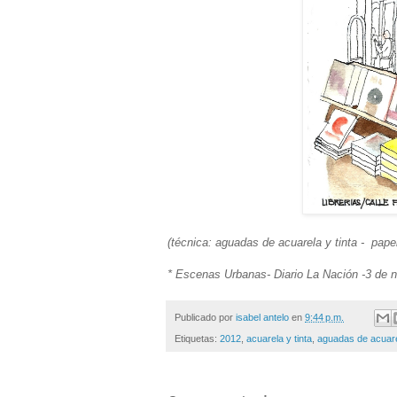
(técnica: aguadas de acuarela y tinta - pap
* Escenas Urbanas- Diario La Nación -3 de 
Publicado por
isabel antelo
en
9:44 p.m.
Etiquetas:
2012
,
acuarela y tinta
,
aguadas de acuar