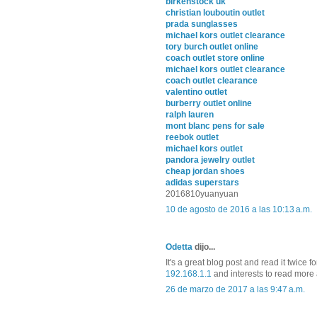
birkenstock uk
christian louboutin outlet
prada sunglasses
michael kors outlet clearance
tory burch outlet online
coach outlet store online
michael kors outlet clearance
coach outlet clearance
valentino outlet
burberry outlet online
ralph lauren
mont blanc pens for sale
reebok outlet
michael kors outlet
pandora jewelry outlet
cheap jordan shoes
adidas superstars
2016810yuanyuan
10 de agosto de 2016 a las 10:13 a.m.
Odetta
dijo...
It's a great blog post and read it twice
192.168.1.1
and interests to read more a
26 de marzo de 2017 a las 9:47 a.m.