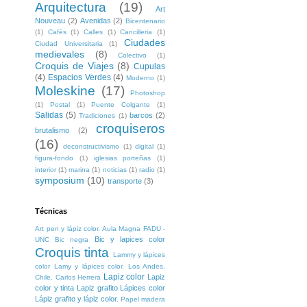
Arquitectura
(19)
Art
Nouveau
(2)
Avenidas
(2)
Bicentenario
(1)
Cafés
(1)
Calles
(1)
Cancilleria
(1)
Ciudades
Ciudad Universitaria
(1)
medievales
(8)
Colectivo
(1)
Croquis de Viajes
(8)
Cupulas
(4)
Espacios Verdes
(4)
Moderno
(1)
Moleskine
(17)
Photoshop
(1)
Postal
(1)
Puente Colgante
(1)
Salidas
(5)
barcos
(2)
Tradiciones
(1)
croquiseros
brutalismo
(2)
(16)
deconstructivismo
(1)
digital
(1)
figura-fondo
(1)
iglesias porteñas
(1)
interior
(1)
marina
(1)
noticias
(1)
radio
(1)
symposium
(10)
transporte
(3)
Técnicas
Art pen y lápiz color. Aula Magna FADU -
Bic y lapices color
UNC
Bic negra
Croquis tinta
Lammy y lápices
color
Lamy y lápices color. Los Andes.
Lapiz color
Lapiz
Chile. Carlos Herrera
color y tinta
Lapiz grafito
Lápices color
Lápiz grafito y lápiz color.
Papel madera