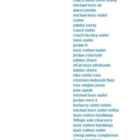
coach outlet store online
michael kors uk
abercrombie
michael kors outlet
celine
adidas yeezy
coach outlet
coach factory outlet
toms outlet
jordan 8
louis vuitton outlet
jordan concords
adidas shoes
nfl jerseys wholesale
adidas shoes
nike roshe runs
christian louboutin flats
true religion jeans
kate spade
michael kors outlet
jordan retro 3
burberry outlet online
michael kors outlet online
louis vuitton handbags
fitflops sale clearance
louis vuitton handbags
louis vuitton outlet
cheap oakley sunglasses