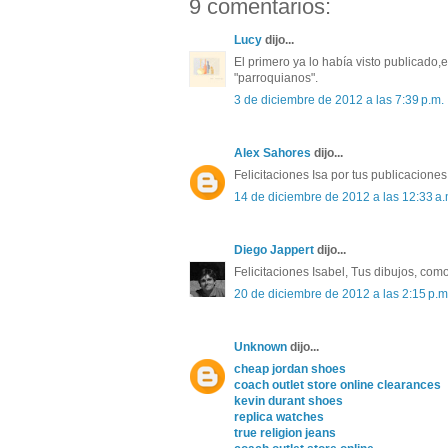
9 comentarios:
Lucy
dijo...
El primero ya lo había visto publicado,
"parroquianos".
3 de diciembre de 2012 a las 7:39 p.m.
Alex Sahores
dijo...
Felicitaciones Isa por tus publicacione
14 de diciembre de 2012 a las 12:33 a.
Diego Jappert
dijo...
Felicitaciones Isabel, Tus dibujos, com
20 de diciembre de 2012 a las 2:15 p.m
Unknown
dijo...
cheap jordan shoes
coach outlet store online clearances
kevin durant shoes
replica watches
true religion jeans