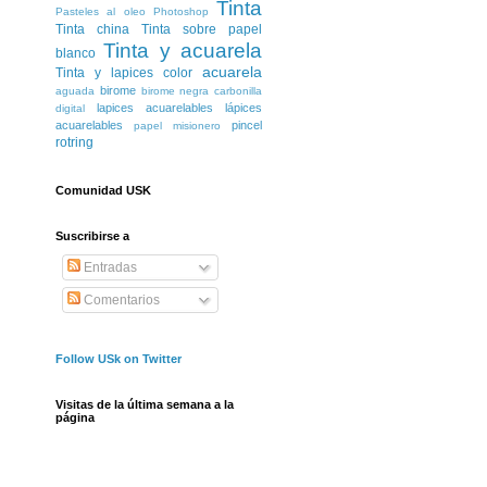
Tinta
Pasteles al oleo
Photoshop
Tinta china
Tinta sobre papel
Tinta y acuarela
blanco
acuarela
Tinta y lapices color
birome
aguada
birome negra
carbonilla
lapices acuarelables
lápices
digital
acuarelables
pincel
papel misionero
rotring
Comunidad USK
Suscribirse a
Entradas
Comentarios
Follow USk on Twitter
Visitas de la última semana a la
página