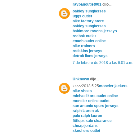
raybanoutlet001
dijo...
oakley sunglasses
uggs outlet
nike factory store
oakley sunglasses
baltimore ravens jerseys
reebok outlet
coach outlet online
nike trainers
redskins jerseys
detroit lions jerseys
7 de febrero de 2018 a las 6:01 a.m.
Unknown
dijo...
zzzzz2018.5.25
moncler jackets
nike shoes
michael kors outlet online
moncler online outlet
san antonio spurs jerseys
ralph lauren uk
polo ralph lauren
fitflops sale clearance
cheap jordans
skechers outlet