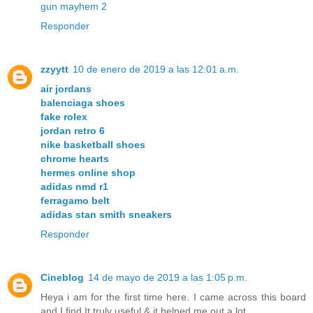
gun mayhem 2
Responder
zzyytt
10 de enero de 2019 a las 12:01 a.m.
air jordans
balenciaga shoes
fake rolex
jordan retro 6
nike basketball shoes
chrome hearts
hermes online shop
adidas nmd r1
ferragamo belt
adidas stan smith sneakers
Responder
Cineblog
14 de mayo de 2019 a las 1:05 p.m.
Heya i am for the first time here. I came across this board
and I find It truly useful & it helped me out a lot.