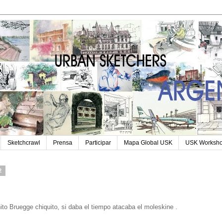
Sketchcrawl
Prensa
Participar
Mapa Global USK
USK Worksh
2
to Bruegge chiquito, si daba el tiempo atacaba el moleskine .