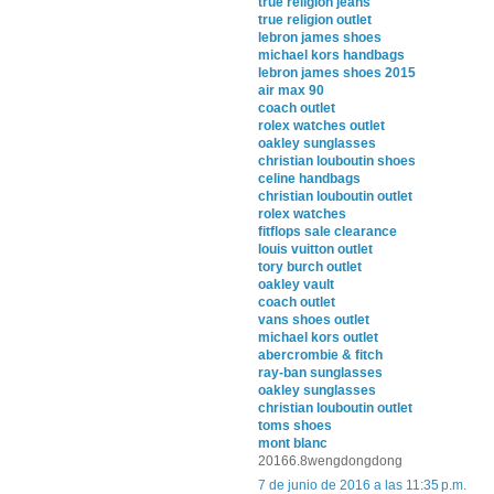
true religion jeans
true religion outlet
lebron james shoes
michael kors handbags
lebron james shoes 2015
air max 90
coach outlet
rolex watches outlet
oakley sunglasses
christian louboutin shoes
celine handbags
christian louboutin outlet
rolex watches
fitflops sale clearance
louis vuitton outlet
tory burch outlet
oakley vault
coach outlet
vans shoes outlet
michael kors outlet
abercrombie & fitch
ray-ban sunglasses
oakley sunglasses
christian louboutin outlet
toms shoes
mont blanc
20166.8wengdongdong
7 de junio de 2016 a las 11:35 p.m.