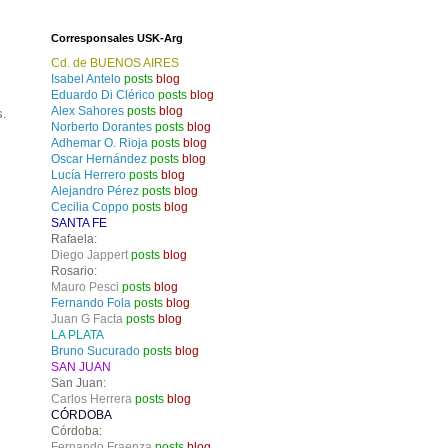
Corresponsales USK-Arg
Cd. de BUENOS AIRES
Isabel Antelo
posts
blog
Eduardo Di Clérico
posts
blog
Alex Sahores
posts
blog
s.
Norberto Dorantes
posts
blog
Adhemar O. Rioja
posts
blog
Oscar Hernández
posts
blog
Lucía Herrero
posts
blog
Alejandro Pérez
posts
blog
Cecilia Coppo
posts
blog
SANTA FE
Rafaela:
Diego Jappert
posts
blog
Rosario:
Mauro Pesci
posts
blog
Fernando Fola
posts
blog
Juan G Facta
posts
blog
LA PLATA
Bruno Sucurado
posts
blog
SAN JUAN
San Juan:
Carlos Herrera
posts
blog
CÓRDOBA
Córdoba:
Fernando Fraenza
posts
blog