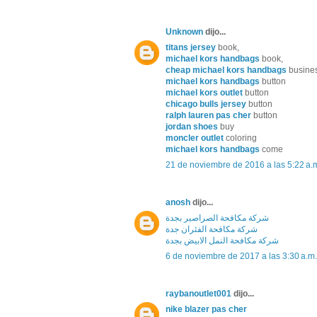
Unknown
dijo...
titans jersey
book,
michael kors handbags
book,
cheap michael kors handbags
busine
michael kors handbags
button
michael kors outlet
button
chicago bulls jersey
button
ralph lauren pas cher
button
jordan shoes
buy
moncler outlet
coloring
michael kors handbags
come
21 de noviembre de 2016 a las 5:22 a.
anosh
dijo...
شركة مكافحة الصراصير بجدة
شركة مكافحة الفئران جدة
شركة مكافحة النمل الابيض بجدة
6 de noviembre de 2017 a las 3:30 a.m.
raybanoutlet001
dijo...
nike blazer pas cher