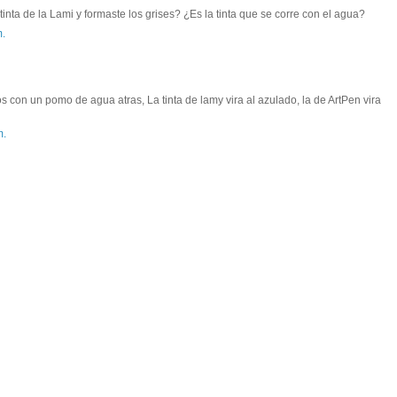
tinta de la Lami y formaste los grises? ¿Es la tinta que se corre con el agua?
m.
os con un pomo de agua atras, La tinta de lamy vira al azulado, la de ArtPen vira
m.