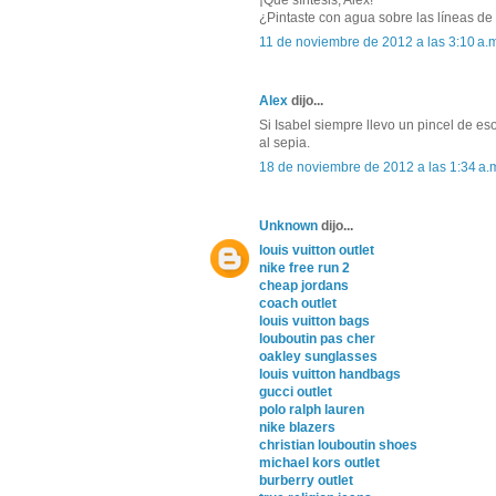
¡Qué síntesis, Alex!
¿Pintaste con agua sobre las líneas de 
11 de noviembre de 2012 a las 3:10 a.
Alex
dijo...
Si Isabel siempre llevo un pincel de es
al sepia.
18 de noviembre de 2012 a las 1:34 a.
Unknown
dijo...
louis vuitton outlet
nike free run 2
cheap jordans
coach outlet
louis vuitton bags
louboutin pas cher
oakley sunglasses
louis vuitton handbags
gucci outlet
polo ralph lauren
nike blazers
christian louboutin shoes
michael kors outlet
burberry outlet