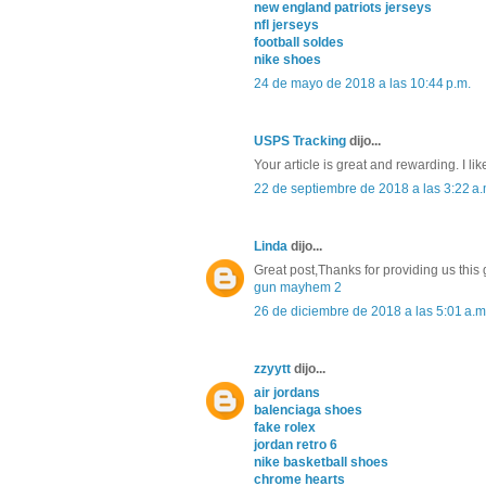
new england patriots jerseys
nfl jerseys
football soldes
nike shoes
24 de mayo de 2018 a las 10:44 p.m.
USPS Tracking
dijo...
Your article is great and rewarding. I l
22 de septiembre de 2018 a las 3:22 a.
Linda
dijo...
Great post,Thanks for providing us this
gun mayhem 2
26 de diciembre de 2018 a las 5:01 a.m
zzyytt
dijo...
air jordans
balenciaga shoes
fake rolex
jordan retro 6
nike basketball shoes
chrome hearts