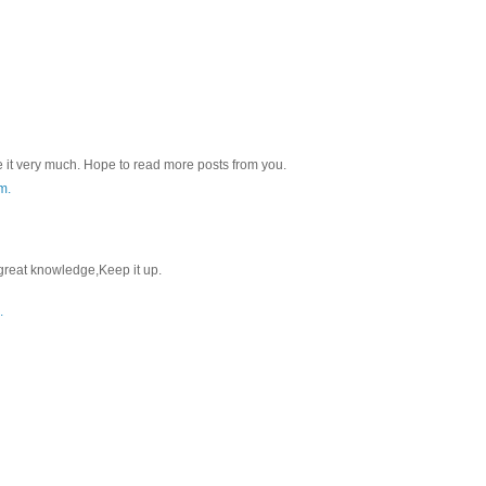
ike it very much. Hope to read more posts from you.
m.
 great knowledge,Keep it up.
.