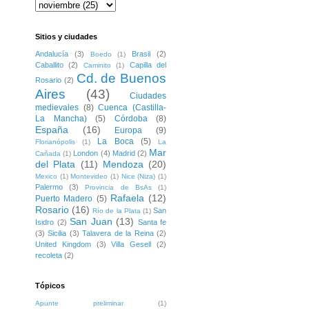
Sitios y ciudades
Andalucía
(3)
Brasil
(2)
Boedo
(1)
Caballito
(2)
Capilla del
Caminito
(1)
Cd. de Buenos
Rosario
(2)
Aires
(43)
Ciudades
medievales
(8)
Cuenca (Castilla-
La Mancha)
(5)
Córdoba
(8)
España
(16)
Europa
(9)
La Boca
(5)
Florianópolis
(1)
La
Mar
London
(4)
Madrid
(2)
Cañada
(1)
del Plata
(11)
Mendoza
(20)
Mexico
(1)
Montevideo
(1)
Nice (Niza)
(1)
Palermo
(3)
Provincia de BsAs
(1)
Rafaela
(12)
Puerto Madero
(5)
Rosario
(16)
San
Río de la Plata
(1)
San Juan
(13)
Isidro
(2)
Santa fe
(3)
Sicilia
(3)
Talavera de la Reina
(2)
United Kingdom
(3)
Villa Gesell
(2)
recoleta
(2)
Tópicos
Apunte preliminar
(1)