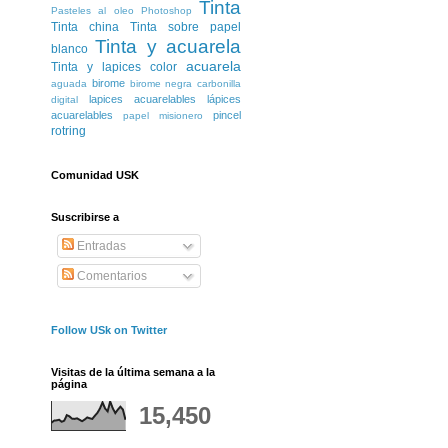
Tinta
Pasteles al oleo
Photoshop
Tinta china
Tinta sobre papel
Tinta y acuarela
blanco
acuarela
Tinta y lapices color
birome
aguada
birome negra
carbonilla
lapices acuarelables
lápices
digital
acuarelables
pincel
papel misionero
rotring
Comunidad USK
Suscribirse a
Entradas
Comentarios
Follow USk on Twitter
Visitas de la última semana a la
página
15,450