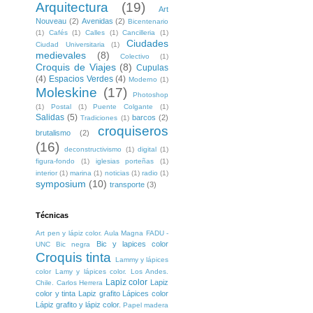
Arquitectura
(19)
Art
Nouveau
(2)
Avenidas
(2)
Bicentenario
(1)
Cafés
(1)
Calles
(1)
Cancilleria
(1)
Ciudades
Ciudad Universitaria
(1)
medievales
(8)
Colectivo
(1)
Croquis de Viajes
(8)
Cupulas
(4)
Espacios Verdes
(4)
Moderno
(1)
Moleskine
(17)
Photoshop
(1)
Postal
(1)
Puente Colgante
(1)
Salidas
(5)
barcos
(2)
Tradiciones
(1)
croquiseros
brutalismo
(2)
(16)
deconstructivismo
(1)
digital
(1)
figura-fondo
(1)
iglesias porteñas
(1)
interior
(1)
marina
(1)
noticias
(1)
radio
(1)
symposium
(10)
transporte
(3)
Técnicas
Art pen y lápiz color. Aula Magna FADU -
Bic y lapices color
UNC
Bic negra
Croquis tinta
Lammy y lápices
color
Lamy y lápices color. Los Andes.
Lapiz color
Lapiz
Chile. Carlos Herrera
color y tinta
Lapiz grafito
Lápices color
Lápiz grafito y lápiz color.
Papel madera