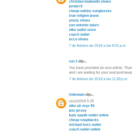
christian louboutin shoes
jordan 8
cheap oakley sunglasses
true religion jeans
yeezy shoes
san antonio spurs
nike outlet store
coach outlet
ecco shoes
7 de febrero de 2018 a las 6:01 a.m.
run 3
dijo...
You have provided an nice article, Thank
and i am waiting for your next post kee
7 de febrero de 2018 a las 11:00 p.m.
Unknown
dijo...
zzzzz2018.5.25
nike air max 95
jets jersey
kate spade outlet online
cheap snapbacks
michael kors outlet
coach outlet online