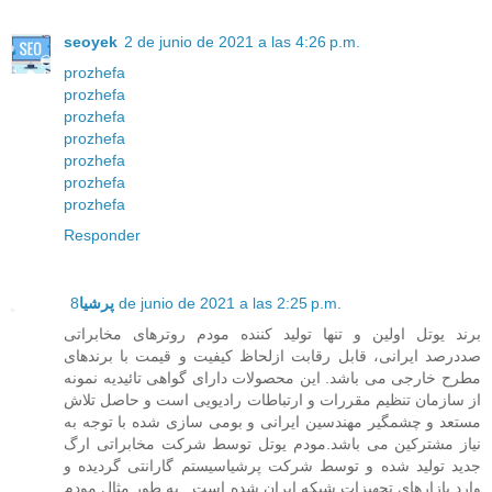
seoyek
2 de junio de 2021 a las 4:26 p.m.
prozhefa
prozhefa
prozhefa
prozhefa
prozhefa
prozhefa
prozhefa
Responder
8 de junio de 2021 a las 2:25 p.m.
پرشیا
برند یوتل اولین و تنها تولید کننده مودم روترهای مخابراتی
صددرصد ایرانی، قابل رقابت ازلحاظ کیفیت و قیمت با برندهای
مطرح خارجی می باشد. این محصولات دارای گواهی تائیدیه نمونه
از سازمان تنظیم مقررات و ارتباطات رادیویی است و حاصل تلاش
مستعد و چشمگیر مهندسین ایرانی و بومی سازی شده با توجه به
نیاز مشترکین می باشد.مودم یوتل توسط شرکت مخابراتی ارگ
جدید تولید شده و توسط شرکت پرشیاسیستم گارانتی گردیده و
وارد بازارهای تجهیزات شبکه ایران شده است . به طور مثال مودم