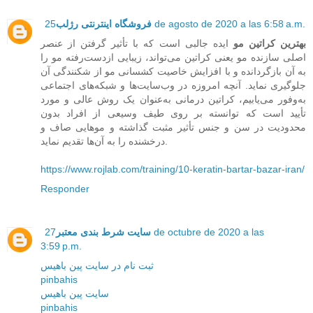
25 de agosto de 2020 a las 6:58 a.m.
فروشگاه اینترنتی رژلب
بهترین کراتین مو
ایده جالبی است که با تأثیر گرفتن از عنصر
اصلی سازنده مو یعنی کراتین می‌تواند، زیبایی ازدست‌رفته مو را
به آن بازگردانده و با افزایش خاصیت کشسانی مو از شکنندگی آن
جلوگیری نماید. آنچه امروزه در وب‌سایت‌ها و شبکه‌های اجتماعی
به‌وفور می‌یابیم، کراتین درمانی به‌عنوان یک روش عالی و مورد
تأیید است که توانسته بر روی طیف وسیعی از افراد بدون
محدودیت در سن و جنس تأثیر مثبت گذاشته و موهایی صاف و
درخشنده را به آن‌ها تقدیم نماید.
https://www.rojlab.com/training/10-keratin-bartar-bazar-iran/
Responder
سایت شرط بندی معتبر
27 de octubre de 2020 a las
3:59 p.m.
ثبت نام در سایت پین باهیس
pinbahis
سایت پین باهیس
pinbahis