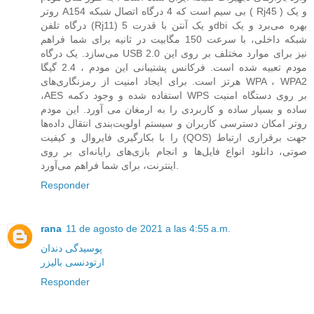
روتر A154 بی سیم است که 4 درگاه اتصال شبکه ( Rj45 ) و یک
درگاه تلفن (Rj11) و یک آنتن با قدرت 5dbi بهره می‌برد و یک
شبکه داخلی، با سرعت 150 مگابیت در ثانیه برای شما فراهم
می‌سازد. یک درگاه USB 2.0 نیز برای موارد مختلف بر روی این
مودم تعبیه شده است. فرکانس پشتیبانی این مودم ، 2.4 گیگا
هرتز است. برای ایجاد امنیت از رمزنگاری‌های WPA ، WPA2
،AES استفاده شده و وجود دکمه WPS بر روی دستگاه امنیت
ساده و بسیار ساده و کاربردی را به ارمغان می آورد. این مودم
روتر امکان دسترسی کاربران و سیستم اولویت‌بندی انتقال داده‌ها
را با بکارگیری فایروال و کیفیت (QOS) جهت برقراری ارتباط
صوتی، دانلود انواع فایل‌ها و انجام بازی‌های رایانه‌ای بر روی
اینترنت، برای شما فراهم می‌آورد.
Responder
rana
11 de agosto de 2021 a las 4:55 a.m.
پوسیدگی دندان
ارتودنسی بالیزر
Responder