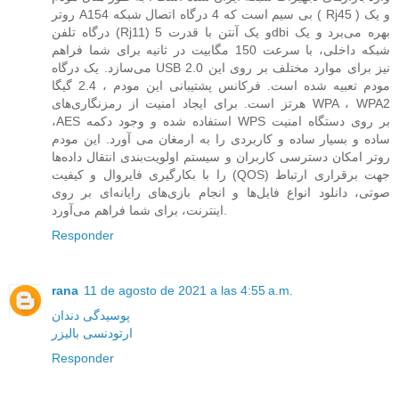
روتر A154 بی سیم است که 4 درگاه اتصال شبکه ( Rj45 ) و یک
درگاه تلفن (Rj11) و یک آنتن با قدرت 5dbi بهره می‌برد و یک
شبکه داخلی، با سرعت 150 مگابیت در ثانیه برای شما فراهم
می‌سازد. یک درگاه USB 2.0 نیز برای موارد مختلف بر روی این
مودم تعبیه شده است. فرکانس پشتیبانی این مودم ، 2.4 گیگا
هرتز است. برای ایجاد امنیت از رمزنگاری‌های WPA ، WPA2
،AES استفاده شده و وجود دکمه WPS بر روی دستگاه امنیت
ساده و بسیار ساده و کاربردی را به ارمغان می آورد. این مودم
روتر امکان دسترسی کاربران و سیستم اولویت‌بندی انتقال داده‌ها
را با بکارگیری فایروال و کیفیت (QOS) جهت برقراری ارتباط
صوتی، دانلود انواع فایل‌ها و انجام بازی‌های رایانه‌ای بر روی
اینترنت، برای شما فراهم می‌آورد.
Responder
rana
11 de agosto de 2021 a las 4:55 a.m.
پوسیدگی دندان
ارتودنسی بالیزر
Responder