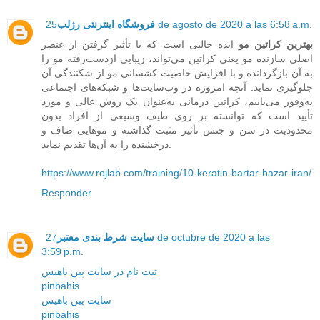
25 de agosto de 2020 a las 6:58 a.m.
فروشگاه اینترنتی رژلب
بهترین کراتین مو
ایده جالبی است که با تأثیر گرفتن از عنصر
اصلی سازنده مو یعنی کراتین می‌تواند، زیبایی ازدست‌رفته مو را
به آن بازگردانده و با افزایش خاصیت کشسانی مو از شکنندگی آن
جلوگیری نماید. آنچه امروزه در وب‌سایت‌ها و شبکه‌های اجتماعی
به‌وفور می‌یابیم، کراتین درمانی به‌عنوان یک روش عالی و مورد
تأیید است که توانسته بر روی طیف وسیعی از افراد بدون
محدودیت در سن و جنس تأثیر مثبت گذاشته و موهایی صاف و
درخشنده را به آن‌ها تقدیم نماید.
https://www.rojlab.com/training/10-keratin-bartar-bazar-iran/
Responder
سایت شرط بندی معتبر
27 de octubre de 2020 a las
3:59 p.m.
ثبت نام در سایت پین باهیس
pinbahis
سایت پین باهیس
pinbahis