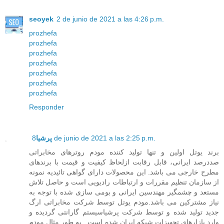
seoyek
2 de junio de 2021 a las 4:26 p.m.
prozhefa
prozhefa
prozhefa
prozhefa
prozhefa
prozhefa
prozhefa
Responder
8 de junio de 2021 a las 2:25 p.m.
پرشیا
برند یوتل اولین و تنها تولید کننده مودم روترهای مخابراتی
صددرصد ایرانی، قابل رقابت ازلحاظ کیفیت و قیمت با برندهای
مطرح خارجی می باشد. این محصولات دارای گواهی تائیدیه نمونه
از سازمان تنظیم مقررات و ارتباطات رادیویی است و حاصل تلاش
مستعد و چشمگیر مهندسین ایرانی و بومی سازی شده با توجه به
نیاز مشترکین می باشد.مودم یوتل توسط شرکت مخابراتی ارگ
جدید تولید شده و توسط شرکت پرشیاسیستم گارانتی گردیده و
وارد بازارهای تجهیزات شبکه ایران شده است . به طور مثال مودم