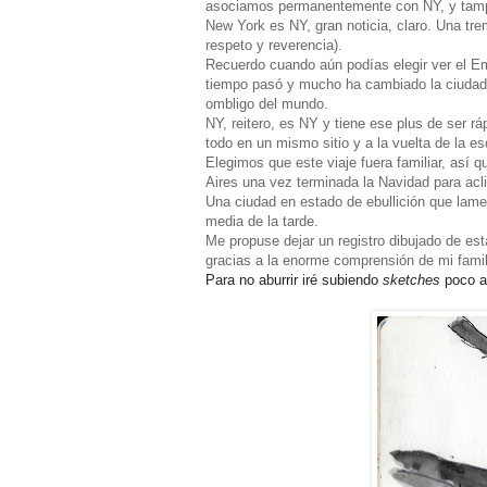
asociamos
permanentemente
con NY, y ta
New York es NY, gran noticia, claro. Una tr
respeto y reverencia).
Recuerdo cuando aún podías elegir ver el E
tiempo pasó y mucho ha cambiado la ciudad 
ombligo del mundo.
NY, reitero, es NY y tiene ese plus de ser r
todo en un mismo sitio y a la vuelta de la es
Elegimos que este viaje fuera familiar, así
Aires una vez terminada la Navidad para acl
Una ciudad en estado de ebullición que lame
media de la tarde.
Me propuse dejar un registro dibujado de esta
gracias a la enorme comprensión de mi famil
Para no aburrir iré subiendo
sketches
poco a