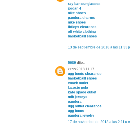
ray ban sunglasses
jordan 4
nike shoes
pandora charms
nike shoes
fitflops clearance
off white clothing
basketballl shoes
13 de septiembre de 2018 a las 11:33 p
5689
dijo...
zzzzz2018.11.17
ugg boots clearance
basketballl shoes
coach outlet
lacoste polo
kate spade outlet
mlb jerseys
pandora
ugg outlet clearance
ugg boots
pandora jewelry
17 de noviembre de 2018 a las 2:11 a.