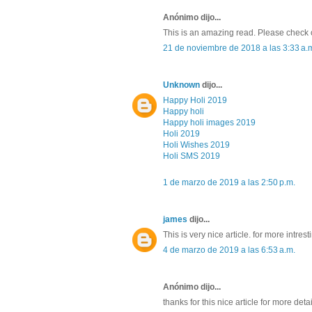
Anónimo dijo...
This is an amazing read. Please check o
21 de noviembre de 2018 a las 3:33 a.
Unknown
dijo...
Happy Holi 2019
Happy holi
Happy holi images 2019
Holi 2019
Holi Wishes 2019
Holi SMS 2019
1 de marzo de 2019 a las 2:50 p.m.
james
dijo...
This is very nice article. for more intres
4 de marzo de 2019 a las 6:53 a.m.
Anónimo dijo...
thanks for this nice article for more detai