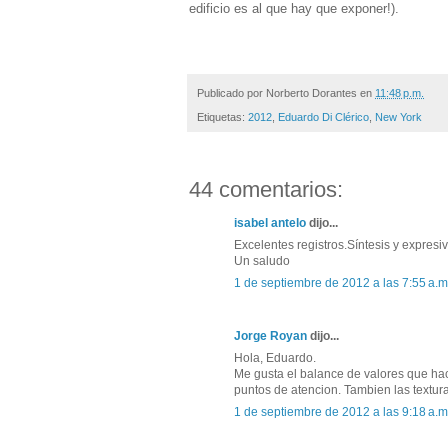
edificio es al que hay que exponer!).
Publicado por
Norberto Dorantes
en
11:48 p.m.
Etiquetas:
2012
,
Eduardo Di Clérico
,
New York
44 comentarios:
isabel antelo
dijo...
Excelentes registros.Síntesis y expresi
Un saludo
1 de septiembre de 2012 a las 7:55 a.m
Jorge Royan
dijo...
Hola, Eduardo.
Me gusta el balance de valores que hac
puntos de atencion. Tambien las textur
1 de septiembre de 2012 a las 9:18 a.m