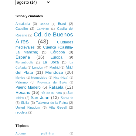
Sitios y ciudades
Andalucía
(3)
Brasil
(2)
Boedo
(1)
Caballito
(2)
Capilla del
Caminito
(1)
Cd. de Buenos
Rosario
(2)
Aires
(43)
Ciudades
medievales
(8)
Cuenca (Castilla-
La Mancha)
(5)
Córdoba
(8)
España
(16)
Europa
(9)
La Boca
(5)
Florianópolis
(1)
La
Mar
London
(4)
Madrid
(2)
Cañada
(1)
del Plata
(11)
Mendoza
(20)
Mexico
(1)
Montevideo
(1)
Nice (Niza)
(1)
Palermo
(3)
Provincia de BsAs
(1)
Rafaela
(12)
Puerto Madero
(5)
Rosario
(16)
San
Río de la Plata
(1)
San Juan
(13)
Isidro
(2)
Santa fe
(3)
Sicilia
(3)
Talavera de la Reina
(2)
United Kingdom
(3)
Villa Gesell
(2)
recoleta
(2)
Tópicos
Apunte preliminar
(1)