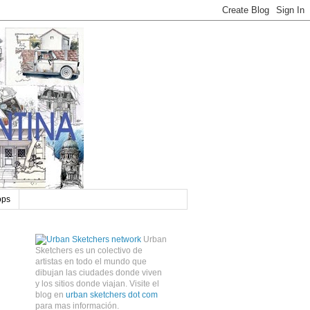
ops
Urban
Sketchers es un colectivo de
artistas en todo el mundo que
dibujan las ciudades donde viven
y los sitios donde viajan. Visite el
blog en
urban sketchers dot com
para mas información.