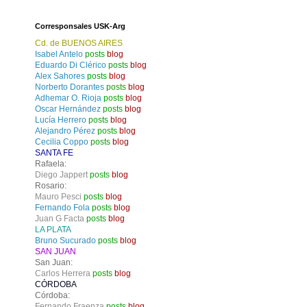
Corresponsales USK-Arg
Cd. de BUENOS AIRES
Isabel Antelo
posts
blog
Eduardo Di Clérico
posts
blog
Alex Sahores
posts
blog
Norberto Dorantes
posts
blog
Adhemar O. Rioja
posts
blog
Oscar Hernández
posts
blog
Lucía Herrero
posts
blog
Alejandro Pérez
posts
blog
Cecilia Coppo
posts
blog
SANTA FE
Rafaela:
Diego Jappert
posts
blog
Rosario:
Mauro Pesci
posts
blog
Fernando Fola
posts
blog
Juan G Facta
posts
blog
LA PLATA
Bruno Sucurado
posts
blog
SAN JUAN
San Juan:
Carlos Herrera
posts
blog
CÓRDOBA
Córdoba:
Fernando Fraenza
posts
blog