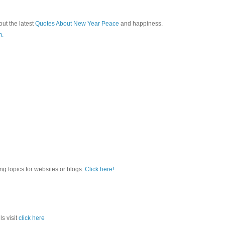
ut the latest
Quotes About New Year Peace
and happiness.
m.
ting topics for websites or blogs.
Click here!
ls visit
click here