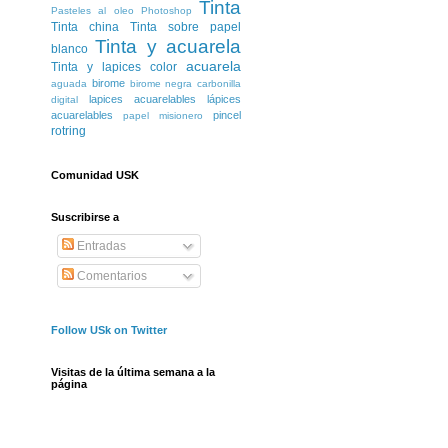
Tinta
Pasteles al oleo
Photoshop
Tinta china
Tinta sobre papel
Tinta y acuarela
blanco
acuarela
Tinta y lapices color
birome
aguada
birome negra
carbonilla
lapices acuarelables
lápices
digital
acuarelables
pincel
papel misionero
rotring
Comunidad USK
Suscribirse a
Entradas
Comentarios
Follow USk on Twitter
Visitas de la última semana a la
página