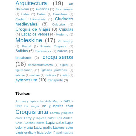
Arquitectura
(19)
Art
Nouveau
(2)
Avenidas
(2)
Bicentenario
(1)
Cafés
(1)
Calles
(1)
Cancilleria
(1)
Ciudades
Ciudad Universitaria
(1)
medievales
(8)
Colectivo
(1)
Croquis de Viajes
(8)
Cupulas
(4)
Espacios Verdes
(4)
Moderno
(1)
Moleskine
(17)
Photoshop
(1)
Postal
(1)
Puente Colgante
(1)
Salidas
(5)
barcos
(2)
Tradiciones
(1)
croquiseros
brutalismo
(2)
(16)
deconstructivismo
(1)
digital
(1)
figura-fondo
(1)
iglesias porteñas
(1)
interior
(1)
marina
(1)
noticias
(1)
radio
(1)
symposium
(10)
transporte
(3)
Técnicas
Art pen y lápiz color. Aula Magna FADU -
Bic y lapices color
UNC
Bic negra
Croquis tinta
Lammy y lápices
color
Lamy y lápices color. Los Andes.
Lapiz color
Lapiz
Chile. Carlos Herrera
color y tinta
Lapiz grafito
Lápices color
Lápiz grafito y lápiz color.
Papel madera