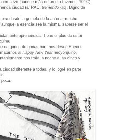
mpoco nevó (aunque
más de un día
tuvimos -10° C).
emenda ciudad (
s/ RAE:
tremendo
-
adj.
Digno de
mpire desde la gemela de la antena; mucho
aunque la esencia sea la misma, saberse ser el
ápidamente aprehendida. Tiene el plus de estar
quina.
 que cargados de ganas partimos desde Buenos
imatarnos al
Happy New Year
neoyorquino.
ntablemente nos traía la noche a las cinco y
 ciudad diferente a todas, y lo logré en parte
ia.
 poco.