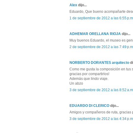
Alex
dijo...
Eduardo, Que bueno acompañarte desde 
1 de septiembre de 2012 a las 6:55 p.m
ADHEMAR ORELLANA RIOJA
dijo...
Muy buenos Eduardo, el museo es genial,
2 de septiembre de 2012 a las 7:49 p.m
NORBERTO DORANTES arquitecto
di
Como me gusta la composición en tus sk
gracias por compartirlos!
Además que lindo viaje.
Un abzo
3 de septiembre de 2012 a las 8:52 a.m
EDUARDO DI CLERICO
dijo...
Amigos y compañeros de ruta, gracias p
3 de septiembre de 2012 a las 4:34 p.m