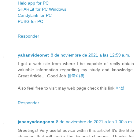
Helo app for PC
SHAREit for PC Windows
CandyLink for PC
PUBG for PC
Responder
yahanvideonet
8 de noviembre de 2021 a las 12:59 a.m.
I got a web site from where I be capable of really obtain
valuable information regarding my study and knowledge.
Great Article… Good Job
한국야동
Also feel free to visit may web page check this link
야설
Responder
japanyadongcom
8 de noviembre de 2021 a las 1:00 a.m.
Greetings! Very useful advice within this article! It’s the little
changes that will make the biggest changes. Thanks for