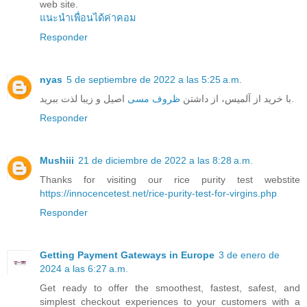
web site.
แนะนำเพื่อนได้ค่าคอม
Responder
nyas
5 de septiembre de 2022 a las 5:25 a.m.
اصیل و زیبا لذت ببرید.
با خرید از آلمیس، از داشتن
ظروف مسی
Responder
Mushiii
21 de diciembre de 2022 a las 8:28 a.m.
Thanks for visiting our rice purity test webstite
https://innocencetest.net/rice-purity-test-for-virgins.php
Responder
Getting Payment Gateways in Europe
3 de enero de
2024 a las 6:27 a.m.
Get ready to offer the smoothest, fastest, safest, and
simplest checkout experiences to your customers with a