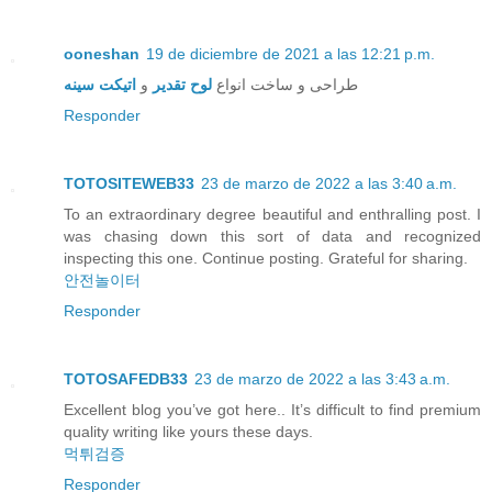
ooneshan
19 de diciembre de 2021 a las 12:21 p.m.
طراحی و ساخت انواع
لوح تقدیر
و
اتیکت سینه
Responder
TOTOSITEWEB33
23 de marzo de 2022 a las 3:40 a.m.
To an extraordinary degree beautiful and enthralling post. I
was chasing down this sort of data and recognized
inspecting this one. Continue posting. Grateful for sharing.
안전놀이터
Responder
TOTOSAFEDB33
23 de marzo de 2022 a las 3:43 a.m.
Excellent blog you’ve got here.. It’s difficult to find premium
quality writing like yours these days.
먹튀검증
Responder