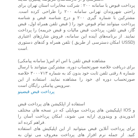
پرداخت قبوض با سامانه ۲۰۰ : شرکت مخابرات استان تهران برای
راحتی شهروندان تهرانی سامانه ۲۰۰ را طراحی کرده است.
مشترکین با شماره گیری ۲۰۰ و درج شناسه قبص و شناسه
پرداخت میتوانند تمام قبوض خود را ( قبض تلفن همراه اول، قبض
گاز، قبض تلفن، پرداخت قبض مالیات و قبض جریمه) را پرداخت
نمایند. از برنامه‌های آینده این سامانه، فروش شارژهای اعتباری
تلفن همراه و کدهای دستوری ( امکان دسترسی از طریق USSD)
است.
مشاهده قبض تلفن با اس ام اس( سامانه پیامکی)
برای دریافت خلاصه صورتحساب دوره، مشترکین میتوانند با ارسال
شماره ۸ رقتی تلفن ثابت خود بدون کد به شماره ۳۰۰۰۷۱۳ خلاصه
صورتحساب دوره ای خود را مشاهده نمایند. استفاده از این
سرویس پیامکی رایگان است.
پرداخت قبض قبضینو
استفاده از اپلکیشن های پرداخت قبض
اپلیکیشن های پرداخت موبایلی که در نسخه های مختلف IOS و
اندوریدی و ویندوزی ارایه می شوند، امکان پرداخت آسان را
فراهم کرده اند.
برای پرداخت آنلاین قبض میتوانید از این اپلیکیش های استفاده
کنید. از جمله نرم افزاز های پرداخت معروف می توان به