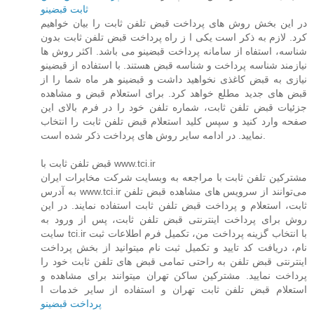
ثابت قبضینو
در این بخش روش های پرداخت قبض تلفن ثابت را بیان خواهیم
کرد. لازم به ذکر است یکی ا ز راه پرداخت قبض تلفن ثابت بدون
شناسه، استفاه از سامانه پرداخت قبضینو می باشد. اکثر روش ها
نیازمند شناسه پرداخت و شناسه قبض هستند. با استفاده از قبضینو
نیازی به قبض کاغذی نخواهید داشت و قبضینو هر ماه شما را از
قبض های جدید مطلع خواهد کرد. برای استعلام قبض و مشاهده
جزئیات قبض تلفن ثابت، شماره تلفن خود را در فرم بالای این
صفحه وارد کنید و سپس کلید استعلام قبض تلفن ثابت را انتخاب
نمایید. در ادامه سایر روش های پرداخت ذکر شده است.
قبض تلفن ثابت با www.tci.ir
مشترکین تلفن ثابت با مراجعه به وبسایت شرکت مخابرات ایران
به آدرس www.tci.ir می‌توانند از سرویس های مشاهده قبض تلفن
ثابت، استعلام و پرداخت قبض تلفن ثابت استفاده نمایند. در ا​ین
روش برای پرداخت اینترنتی قبض تلفن ثابت، پس از ورود به
سایت tci.ir با انتخاب گزینه پرداخت من، تکمیل فرم اطلاعات ثبت
نام، دریافت کد تایید و تکمیل ثبت نام میتوانید از بخش پرداخت
اینترنتی قبض تلفن به راحتی تمامی قبض های تلفن ثابت خود را
پرداخت نمایید. مشترکین ساکن تهران میتوانند برای مشاهده و
استعلام قبض تلفن ثابت تهران و استفاده از سایر خدمات ا
پرداخت قبضینو