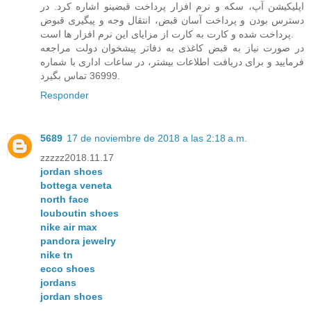
اپلیکیشن آپ، سکه و نرم افزار پرداخت قبضینو اشاره کرد. در
دسترس بودن و پرداخت آسان قبض، انتقال وجه و پیگیری قبوض
پرداخت شده و کارت به کارت از مزایای این نرم افزار ها است.
در صورت نیاز به قبض کاغذی به دفاتر پیشخوان دولت مراجعه
فرمایید و برای دریافت اطلاعات بیشتر، در ساعات اداری با شماره
36999 تماس بگیرد.
Responder
5689
17 de noviembre de 2018 a las 2:18 a.m.
zzzzz2018.11.17
jordan shoes
bottega veneta
north face
louboutin shoes
nike air max
pandora jewelry
nike tn
ecco shoes
jordans
jordan shoes